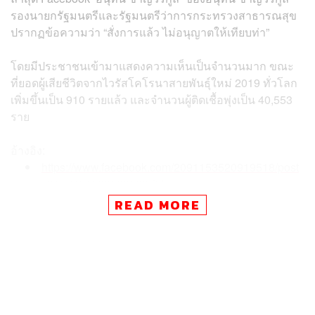
รองนายกรัฐมนตรีและรัฐมนตรีว่าการกระทรวงสาธารณสุข
ปรากฏข้อความว่า “สั่งการแล้ว ไม่อนุญาตให้เทียบท่า”
โดยมีประชาชนเข้ามาแสดงความเห็นเป็นจำนวนมาก ขณะ
ที่ยอดผู้เสียชีวิตจากไวรัสโคโรนาสายพันธุ์ใหม่ 2019 ทั่วโลก
เพิ่มขึ้นเป็น 910 รายแล้ว และจำนวนผู้ติดเชื้อพุ่งเป็น 40,553
ราย
อ้างอิง:
https://www.facebook.com/2091153520919518/post
s/3117451938289666/?d=n
READ MORE
TAGS:
ท่าเรือ
เชื้อไวรัสโคโรนา
Westerdam