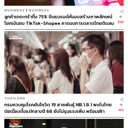
BUSINESS
/
BUSINESS
ลูกค้าเทตะกร้าทิ้ง 75% บีบแบรนด์หั่นงบสร้างภาพลักษณ์
358
โยกเงินซบ TikTok-Shopee คาดงบการตลาดไทยติดลบ
ครั้งแรกในรอบ 14 ปี
THAILAND
กรมควบคุมโรคยันโควิด 19 สายพันธุ์ NB.1.8.1 พบในไทย
103
ต่อเนื่องตั้งแต่กลางปี 68 ยังไม่รุนแรงเพิ่ม พร้อมเฝ้า
ระวัง-ติดตามใกล้ชิด