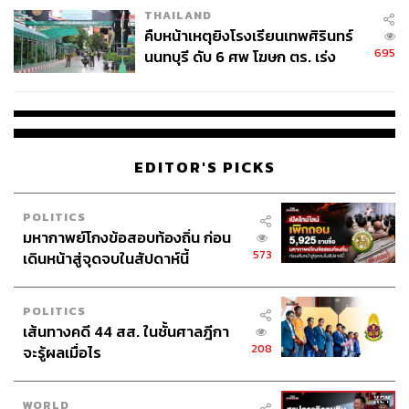
THAILAND
คืบหน้าเหตุยิงโรงเรียนเทพศิรินทร์
695
นนทบุรี ดับ 6 ศพ โฆษก ตร. เร่ง
สอบปมขโมยปืนปู่ก่อเหตุ
EDITOR'S PICKS
POLITICS
มหากาพย์โกงข้อสอบท้องถิ่น ก่อน
573
เดินหน้าสู่จุดจบในสัปดาห์นี้
POLITICS
เส้นทางคดี 44 สส. ในชั้นศาลฎีกา
208
จะรู้ผลเมื่อไร
WORLD