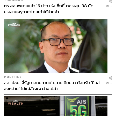
ตร.สอบพยานแล้ว 16 ปาก เร่งเช็กที่มากระสุน 98 นัด
...
ประสานครูภาษาไทยเข้าให้ปากคำ
POLITICS
สส. ปชน. จี้รัฐบาลทบทวนนโยบายเมียนมา ต้อนรับ ‘มินอ่
...
องหล่าย’ ได้แค่สัญญาว่างเปล่า