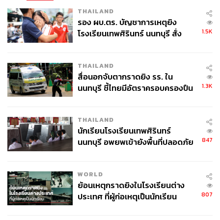
THAILAND
รอง ผบ.ตร. บัญชาการเหตุยิง
1.5K
โรงเรียนเทพศิรินทร์ นนทบุรี สั่ง
ค้นหา 2 รอบยืนยันไร้คนติดค้าง พบ
ศพปู่-ย่าที่บ้านพักผู้ก่อเหตุ
THAILAND
สื่อนอกจับตากราดยิง รร. ใน
1.3K
นนทบุรี ชี้ไทยมีอัตราครอบครองปืน
สูงในระดับต้นของภูมิภาค
THAILAND
นักเรียนโรงเรียนเทพศิรินทร์
847
นนทบุรี อพยพเข้ายังพื้นที่ปลอดภัย
ชั่วคราว หลังเหตุใช้อาวุธปืนภายใน
โรงเรียนคลี่คลาย
WORLD
ย้อนเหตุกราดยิงในโรงเรียนต่าง
807
ประเทศ ที่ผู้ก่อเหตุเป็นนักเรียน