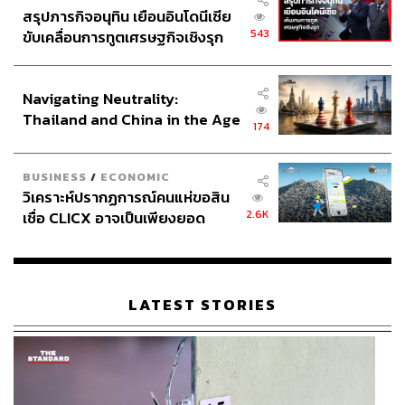
สรุปภารกิจอนุทิน เยือนอินโดนีเซีย
543
ขับเคลื่อนการทูตเศรษฐกิจเชิงรุก
ประกาศหุ้นส่วนยุทธศาสตร์ไทย –
อินโดนีเซีย
Navigating Neutrality:
Thailand and China in the Age
174
of a New Global Order
BUSINESS
/
ECONOMIC
วิเคราะห์ปรากฏการณ์คนแห่ขอสิน
2.6K
เชื่อ CLICX อาจเป็นเพียงยอด
ภูเขาน้ำแข็ง ของปัญหาหนี้ครัว
เรือนไทยที่ถูกซุกไว้
LATEST STORIES