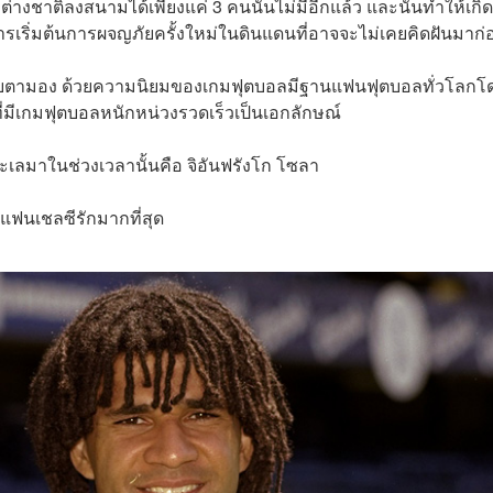
ลต่างชาติลงสนามได้เพียงแค่ 3 คนนั้นไม่มีอีกแล้ว และนั่นทำให้เกิ
ารเริ่มต้นการผจญภัยครั้งใหม่ในดินแดนที่อาจจะไม่เคยคิดฝันมาก่
่าจับตามอง ด้วยความนิยมของเกมฟุตบอลมีฐานแฟนฟุตบอลทั่วโลกโ
ี่มีเกมฟุตบอลหนักหน่วงรวดเร็วเป็นเอกลักษณ์
ทะเลมาในช่วงเวลานั้นคือ จิอันฟรังโก โซลา
ี่แฟนเชลซีรักมากที่สุด