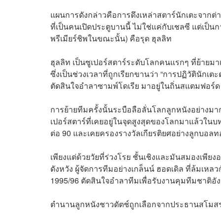
แผนการดังกล่าวคือการดึงเหล่าสตาร์นักเตะจากต่า
ที่เป็นคนเปิดประตูบานนี้ ไม่ใช่แค่กับเชลซี แต่เป็นก
พรีเมียร์ชิพในขณะนั้น) คือรุด ฮุลลิท
ฮุลลิท เป็นซูเปอร์สตาร์ระดับโลกคนแรกๆ ที่ย้ายม
ซึ่งเป็นช่วงเวลาที่ถูกเรียกขานว่า “การปฏิวัตินักเต
ตัดสินใจอำลาซามพ์โดเรีย มาอยู่ในถิ่นสแตมฟอร์ด บร
การย้ายทีมครั้งนั้นระบือลือลั่นโลกลูกหนังอย่างมา
เปอร์สตาร์ที่เคยอยู่ในจุดสูงสุดของโลกมาแล้วใน
ต่อ 90 และเคยครองรางวัลเกียรติยศอย่างลูกบอลทอ
เพียงแต่ด้วยวัยที่ร่วงโรย ชั้นเชิงและมันสมองเพ
ดังหวัง ผู้จัดการทีมอย่างเกล็นน์ ฮอดเดิล ที่ล้ม
1995/96 ตัดสินใจอำลาทีมเพื่อรับงานคุมทีมชาติอัง
ตำนานลูกหนังชาวดัตช์ถูกเลือกจากประธานสโมสรอย่าง