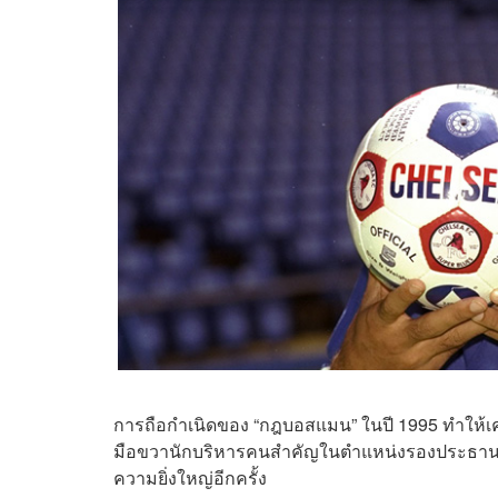
การถือกำเนิดของ “กฎบอสแมน” ในปี 1995 ทำให้เ
มือขวานักบริหารคนสำคัญในตำแหน่งรองประธานสโ
ความยิ่งใหญ่อีกครั้ง