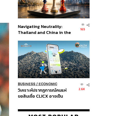
Navigating Neutrality:
165
Thailand and China in the
Age of a New Global
Order
BUSINESS
/
ECONOMIC
2.6K
วิเคราะห์ปรากฏการณ์คนแห่
ขอสินเชื่อ CLICX อาจเป็น
เพียงยอดภูเขาน้ำแข็ง ของ
ปัญหาหนี้ครัวเรือนไทยที่ถูกซุก
ไว้