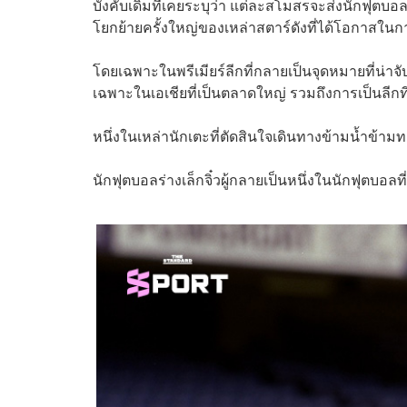
บังคับเดิมที่เคยระบุว่า แต่ละสโมสรจะส่งนักฟุตบอ
โยกย้ายครั้งใหญ่ของเหล่าสตาร์ดังที่ได้โอกาสในก
โดยเฉพาะในพรีเมียร์ลีกที่กลายเป็นจุดหมายที่น
เฉพาะในเอเชียที่เป็นตลาดใหญ่ รวมถึงการเป็นลีกท
หนึ่งในเหล่านักเตะที่ตัดสินใจเดินทางข้ามน้ำข้าม
นักฟุตบอลร่างเล็กจิ๋วผู้กลายเป็นหนึ่งในนักฟุตบอลท