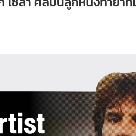
โก โซลา ศิลปินลูกหนังทายาทม