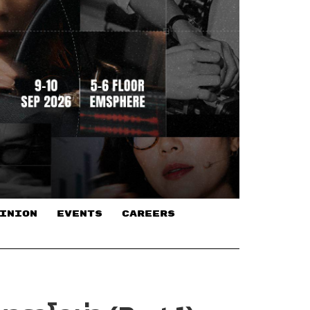
INION
EVENTS
CAREERS