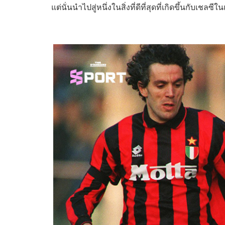
แต่นั่นนำไปสู่หนึ่งในสิ่งที่ดีที่สุดที่เกิดขึ้นกับเชลซ