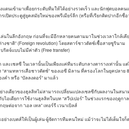
งแดนเข้ามาเพื่อยกระดับทีมให้ได้อย่างรวดเร็ว และนักฟุตบอลคน
ารเปิดประตูสู่ยุคสมัยใหม่ของพรีเมียร์ลีก (หรือที่เรียกติดปากอีกชื่อ
าเล่นในลีกอังกฤษ ก่อนที่จะมีอีกหลายคนตามมาในช่วงเวลาใกล้เคี
ะต่างชาติ” (Foreign revolution) โดยสตาร์ชาวดัตช์เชื้อสายซูรินาม
ิดจ์แบบไม่มีค่าตัว (Free transfer)
ก และเชลซี ในเวลานั้นเป็นเพียงแค่ทีมระดับกลางตารางเท่านั้น แต่ไ
บท “สามทหารเสือชาวดัตช์” ของเอซี มิลาน ที่ครองโลกในยุคปลาย 
งคำ หรือ “บัลลงดอร์” มาแล้ว
ียงอย่างเดียวของฮุลลิทไม่สามารถเปลี่ยนแปลงเชลซีกับผลงานในสนา
เหลวกับไอเดียการใช้งานฮุลลิทในบท “สวีปเปอร์” ในช่วงแรกของฤดูกาล
กฤษต่อจาก “เอล เทล” เทอร์รี เวนาเบิลส์
เบตส์ให้เป็นผู้เล่น-ผู้จัดการทีมคนใหม่ แม้ว่าจะไม่ได้เต็มใจก