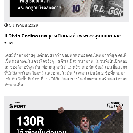
5 เมษายน 2026
Il Divin Codino เทพบุตรเปียทองคำ พระเอกลูกหนังตลอด
กาล
เคยมีคำถามง่ายๆ แต่ตอบยากว่าชอบนักฟุตบอลคนไหนมากที่สุด คนที่
เป็นดังนักเตะในดวงใจจริงๆ สตีฟ แม็คมานามาน ในวันที่เป็นปีกลอย
ลมของลิเวอร์พูล กับ ‘พ่อมดลูกหนัง’ แมตธิว เลอ ทิสซิเอร์ เป็นชื่อแรกๆ
ที่นึกถึง พาโบล ไอมาร์ และฮวน โรมัน ริเคลเม เป็นอีก 2 ชื่อที่ตามมา
เช่นกันกับพื้นที่เล็กๆ ที่แบ่งให้กับ ‘เอล ซาร์’ อเล็กซานเดอร์ มอสโตวอย
ตำนานลี้ล...