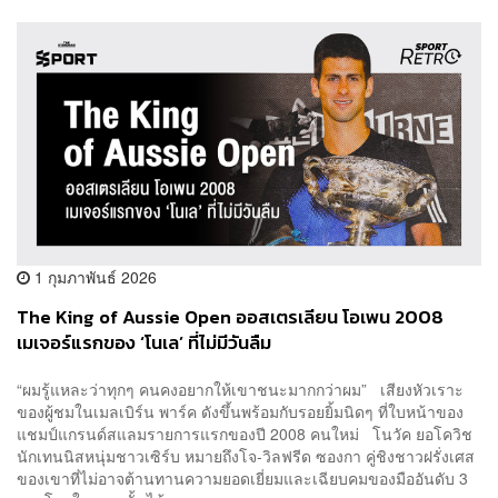
1 กุมภาพันธ์ 2026
The King of Aussie Open ออสเตรเลียน โอเพน 2008
เมเจอร์แรกของ ‘โนเล’ ที่ไม่มีวันลืม
“ผมรู้แหละว่าทุกๆ คนคงอยากให้เขาชนะมากกว่าผม” เสียงหัวเราะ
ของผู้ชมในเมลเบิร์น พาร์ค ดังขึ้นพร้อมกับรอยยิ้มนิดๆ ที่ใบหน้าของ
แชมป์แกรนด์สแลมรายการแรกของปี 2008 คนใหม่ โนวัค ยอโควิช
นักเทนนิสหนุ่มชาวเซิร์บ หมายถึงโจ-วิลฟรีด ซองกา คู่ชิงชาวฝรั่งเศส
ของเขาที่ไม่อาจต้านทานความยอดเยี่ยมและเฉียบคมของมืออันดับ 3