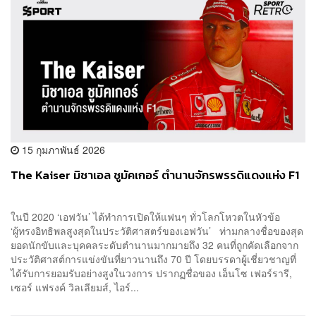
15 กุมภาพันธ์ 2026
The Kaiser มิชาเอล ชูมัคเกอร์ ตำนานจักรพรรดิแดงแห่ง F1
ในปี 2020 ‘เอฟวัน’ ได้ทำการเปิดให้แฟนๆ ทั่วโลกโหวตในหัวข้อ
‘ผู้ทรงอิทธิพลสูงสุดในประวัติศาสตร์ของเอฟวัน’ ท่ามกลางชื่อของสุด
ยอดนักขับและบุคคลระดับตำนานมากมายถึง 32 คนที่ถูกคัดเลือกจาก
ประวัติศาสต์การแข่งขันที่ยาวนานถึง 70 ปี โดยบรรดาผู้เชี่ยวชาญที่
ได้รับการยอมรับอย่างสูงในวงการ ปรากฏชื่อของ เอ็นโซ เฟอร์รารี,
เซอร์ แฟรงค์ วิลเลียมส์, ไอร์...