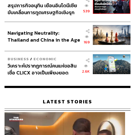
สรุปภารกิจอนุทิน เยือนอินโดนีเซีย
539
ขับเคลื่อนการทูตเศรษฐกิจเชิงรุก
ประกาศหุ้นส่วนยุทธศาสตร์ไทย –
อินโดนีเซีย
Navigating Neutrality:
Thailand and China in the Age
169
of a New Global Order
BUSINESS
/
ECONOMIC
วิเคราะห์ปรากฏการณ์คนแห่ขอสิน
2.6K
เชื่อ CLICX อาจเป็นเพียงยอด
ภูเขาน้ำแข็ง ของปัญหาหนี้ครัว
เรือนไทยที่ถูกซุกไว้
LATEST STORIES