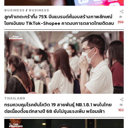
BUSINESS
/
BUSINESS
ลูกค้าเทตะกร้าทิ้ง 75% บีบแบรนด์หั่นงบสร้างภาพลักษณ์
356
โยกเงินซบ TikTok-Shopee คาดงบการตลาดไทยติดลบ
ครั้งแรกในรอบ 14 ปี
THAILAND
กรมควบคุมโรคยันโควิด 19 สายพันธุ์ NB.1.8.1 พบในไทย
102
ต่อเนื่องตั้งแต่กลางปี 68 ยังไม่รุนแรงเพิ่ม พร้อมเฝ้า
ระวัง-ติดตามใกล้ชิด