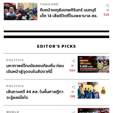
THAILAND
คืบหน้าเหตุยิงเทพศิรินทร์ นนทบุรี
529
เด็ก 14 เสียชีวิตที่โรงพยาบาล สธ.
ยืนยันครูเสียชีวิต 5 ราย เจ็บ 22
ราย
EDITOR'S PICKS
POLITICS
มหากาพย์โกงข้อสอบท้องถิ่น ก่อน
564
เดินหน้าสู่จุดจบในสัปดาห์นี้
POLITICS
เส้นทางคดี 44 สส. ในชั้นศาลฎีกา
198
จะรู้ผลเมื่อไร
WORLD