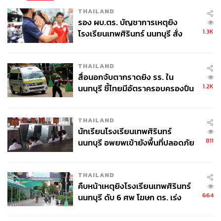
THAILAND
รอง ผบ.ตร. บัญชาการเหตุยิง
1.3K
โรงเรียนเทพศิรินทร์ นนทบุรี สั่ง
ค้นหา 2 รอบยืนยันไร้คนติดค้าง พบ
ศพปู่-ย่าที่บ้านพักผู้ก่อเหตุ
THAILAND
สื่อนอกจับตากราดยิง รร. ใน
1.2K
นนทบุรี ชี้ไทยมีอัตราครอบครองปืน
สูงในระดับต้นของภูมิภาค
THAILAND
นักเรียนโรงเรียนเทพศิรินทร์
811
นนทบุรี อพยพเข้ายังพื้นที่ปลอดภัย
ชั่วคราว หลังเหตุใช้อาวุธปืนภายใน
โรงเรียนคลี่คลาย
THAILAND
คืบหน้าเหตุยิงโรงเรียนเทพศิรินทร์
664
นนทบุรี ดับ 6 ศพ โฆษก ตร. เร่ง
สอบปมขโมยปืนปู่ก่อเหตุ