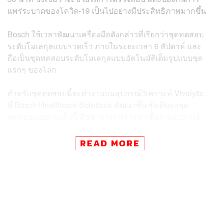
แพร่ระบาดของโควิด-19 เป็นไปอย่างมีประสิทธิภาพมากขึ้น
Bosch ใช้เวลาพัฒนาเครื่องมือดังกล่าวที่เรียกว่าชุดทดสอบ
ระดับโมเลกุลแบบรวดเร็ว ภายในระยะเวลา 6 สัปดาห์ และ
ถือเป็นชุดทดสอบระดับโมเลกุลแบบอัตโนมัติเต็มรูปแบบชุด
แรกๆ ของโลก
สำหรับชุดทดสอบนี้จะทำงานบนอุปกรณ์วิเคราะห์ Vivalytic
ที่ Bosch Healthcare Solutions พัฒนาขึ้น ข้อดีของชุด
ทดสอบแบบรวดเร็วนี้ คือสามารถตรวจหาเชื้อผ่านอุปกรณ์
Vivalytic ที่จุดบริการตรวจได้ทันที โดยไม่จำเป็นต้องส่งตัว
อย่างไปยังห้องปฏิบัติการเพื่อทำการตรวจสอบ ซึ่งจะช่วยให้ผู้
READ MORE
ป่วยทราบผลได้รวดเร็ว และผู้ที่ติดเชื้อสามารถถูกตรวจพบ
และได้รับการกักตัวทันที
ขณะที่ปัจจุบัน ชุดทดสอบที่มีใช้งานอยู่นั้น ต้องใช้เวลารอผล
ขั้นต่ำ 1-2 วัน ซึ่ง Bosch ชี้ว่าเวลานั้นเป็นสิ่งจำเป็นในการ
ต่อสู้กับโควิด-19 การตรวจหาเชื้อได้โดยตรงและเชื่อถือได้