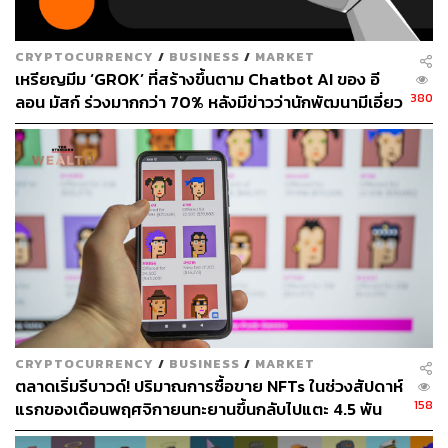
CRYPTOCURRENCY
/
BUSINESS
/
MARKET
เหรียญมีม ‘GROK’ ที่สร้างขึ้นตาม Chatbot AI ของ อี
380
ลอน มัสก์ ร่วงมากกว่า 70% หลังมีข่าวว่านักพัฒนามีเอี่ยว
กับการ Rug Pull
CRYPTOCURRENCY
/
BUSINESS
/
MARKET
ตลาดเริ่มรีบาวด์! ปริมาณการซื้อขาย NFTs ในช่วงสัปดาห์
158
แรกของเดือนพฤศจิกายนทะยานขึ้นกลับไปแตะ 4.5 พัน
ล้านบาท