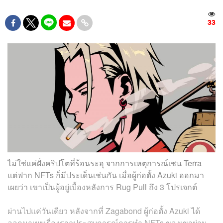
33
ไม่ใช่แค่ฝั่งคริปโตที่ร้อนระอุ จากการเหตุการณ์เชน Terra
แต่ฟาก NFTs ก็มีประเด็นเช่นกัน เมื่อผู้ก่อตั้ง Azuki ออกมา
เผยว่า เขาเป็นผู้อยู่เบื้องหลังการ Rug Pull ถึง 3 โปรเจกต์
ผ่านไปแค่วันเดียว หลังจากที่ Zagabond ผู้ก่อตั้ง Azuki ได้
ออกมาเผยเรื่องราวประสบการณ์การทำ NFTs ของเขาผ่าน