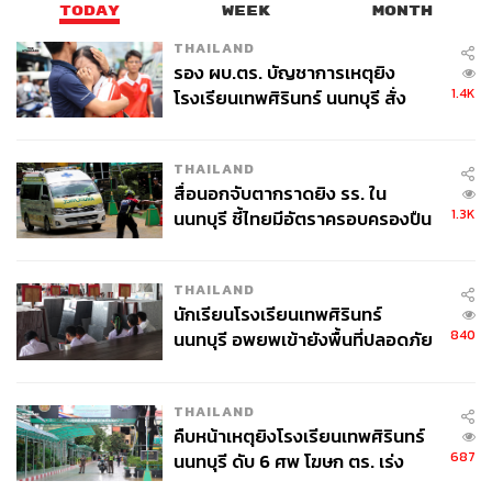
TODAY
WEEK
MONTH
THAILAND
รอง ผบ.ตร. บัญชาการเหตุยิง
1.4K
โรงเรียนเทพศิรินทร์ นนทบุรี สั่ง
ค้นหา 2 รอบยืนยันไร้คนติดค้าง พบ
ศพปู่-ย่าที่บ้านพักผู้ก่อเหตุ
THAILAND
สื่อนอกจับตากราดยิง รร. ใน
1.3K
นนทบุรี ชี้ไทยมีอัตราครอบครองปืน
สูงในระดับต้นของภูมิภาค
THAILAND
นักเรียนโรงเรียนเทพศิรินทร์
840
นนทบุรี อพยพเข้ายังพื้นที่ปลอดภัย
ชั่วคราว หลังเหตุใช้อาวุธปืนภายใน
โรงเรียนคลี่คลาย
THAILAND
คืบหน้าเหตุยิงโรงเรียนเทพศิรินทร์
687
นนทบุรี ดับ 6 ศพ โฆษก ตร. เร่ง
สอบปมขโมยปืนปู่ก่อเหตุ