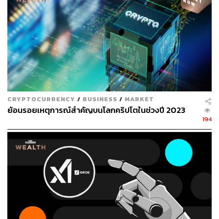
พลอยจันทร์ สุขคง
Senior Content Creator ประจำกองไลฟ์สไตล์
สำนักข่าว THE STANDARD
CRYPTOCURRENCY
/
BUSINESS
/
MARKET
ย้อนรอยเหตุการณ์สำคัญบนโลกคริปโตในช่วงปี 2023
194