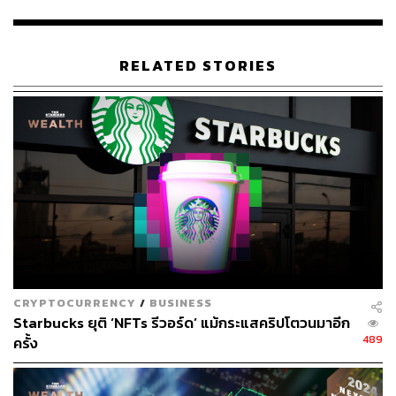
ภาพ: Azuki
อ้างอิง:
https://nftevening.com/bored-apes-x-azuki-nft-collecti
RELATED STORIES
on-holders-start-to-bite-at-each-other
https://www.coingecko.com/en/nft/azuki
TAGS:
Rug Pull
Bored Ape Yacht Club (BAYC)
NFTs
Azuki
CRYPTOCURRENCY
/
BUSINESS
Starbucks ยุติ ‘NFTs รีวอร์ด’ แม้กระแสคริปโตวนมาอีก
33
489
ครั้ง
ABOUT THE AUTHOR