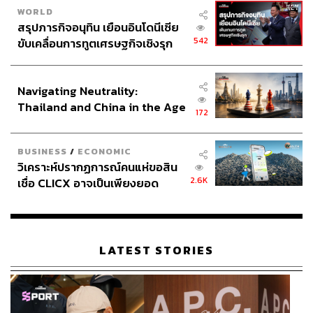
WORLD
สรุปภารกิจอนุทิน เยือนอินโดนีเซีย
542
ขับเคลื่อนการทูตเศรษฐกิจเชิงรุก
ประกาศหุ้นส่วนยุทธศาสตร์ไทย –
อินโดนีเซีย
Navigating Neutrality:
Thailand and China in the Age
172
of a New Global Order
BUSINESS
/
ECONOMIC
วิเคราะห์ปรากฏการณ์คนแห่ขอสิน
2.6K
เชื่อ CLICX อาจเป็นเพียงยอด
ภูเขาน้ำแข็ง ของปัญหาหนี้ครัว
เรือนไทยที่ถูกซุกไว้
LATEST STORIES