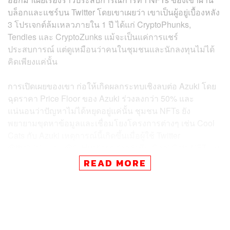
บล็อกและแชร์บน Twitter โดยเขาเผยว่า เขาเป็นผู้อยู่เบื้องหลัง
3 โปรเจกต์ล้มเหลวภายใน 1 ปี ได้แก่ CryptoPhunks,
Tendies และ CryptoZunks แม้จะเป็นแค่การแชร์
ประสบการณ์ แต่ดูเหมือนว่าคนในชุมชนและนักลงทุนไม่ได้
คิดเพียงแค่นั้น
การเปิดเผยของเขา ก่อให้เกิดผลกระทบเชิงลบต่อ Azuki โดย
ฉุดราคา Price Floor ของ Azuki ร่วงลงกว่า 50% และ
แน่นอนว่าปัญหาไม่ได้หยุดอยู่แค่นั้น ชุมชน NFTs ยัง
พยายามขุดหาข้อมูลและเชื่อมโยงโครงการต่างๆ เช่น Cool
Cats กับ Azuki เหตุการณ์นี้เกิดขึ้นเมื่อผู้ใช้ Twitter
@thelvlsix และ @0xHustler กล่าวว่าทีม Cool Cats NFT แบ
ล็กเมล Zagabond เพื่อให้สารภาพความล้มเหลวในอดีต
READ MORE
การถกเถียงนี้ ไม่ใช่แค่การวิจารณ์ธรรมดา แต่ลุกลามกลาย
เป็นการโต้เถียงระหว่าง 2 ชุมชน โดยมีเจ้าของ Azuki คน
หนึ่งสังเกตว่าโปรเจกต์ Azuki กำลังถูก FUD จากชุมชนผู้ถือ
ลิงหน้าเบื่อ ผู้ใช้ Twitter @robbyhammz ซึ่งมี Azuki NFTs