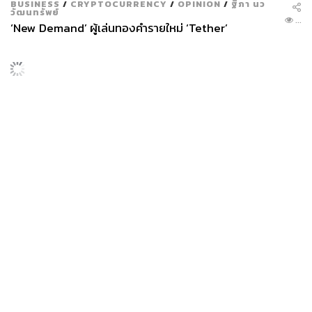
BUSINESS
/
CRYPTOCURRENCY
/
OPINION
/
ฐิภา นว
วัฒนทรัพย์
...
‘New Demand’ ผู้เล่นทองคำรายใหม่ ‘Tether’
News
Wealth
Pop
Podcast
Video
Now
Opinion
Careers
Events
Privacy
About
Contact
Policy
FOR
ADVERTISING
MEMBERSHIP