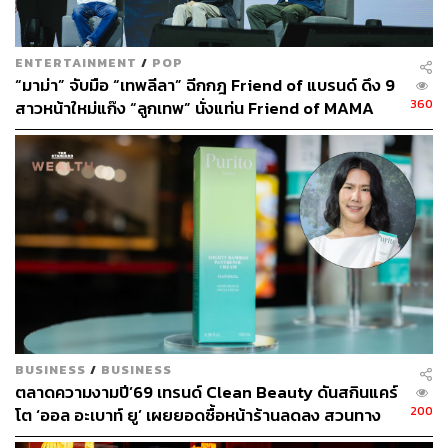
ENTERTAINMENT
/
POP
“มาม่า” จับมือ “เทพลีลา” ฉีกกฎ Friend of แบรนด์ ดึง 9
304
360
สาวหน้าใหม่แก๊ง “ลูกเทพ” นั่งแท่น Friend of MAMA
เจาะอินไซต์ Gen Z
ABOUT THE AUTHOR
จิรันธนิน กมลเลิศ
Content Creator ประจำ THE STANDARD
WEALTH
BUSINESS
/
BUSINESS
ตลาดความงามปี’69 เทรนด์ Clean Beauty ดันสกินแคร์
200
โต ‘ออล อะเบาท์ ยู’ เผยยอดซื้อหน้าร้านลดลง สวนทาง
ช่องทางออนไลน์โตกระฉูด