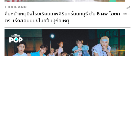
THAILAND
คืบหน้าเหตุยิงโรงเรียนเทพศิรินทร์นนทบุรี ดับ 6 ศพ โฆษก
...
ตร. เร่งสอบปมขโมยปืนปู่ก่อเหตุ
K-POP
Stray Kids กลับมาพร้อมมินิอัลบั้ม THIS & THAT ที่
...
สะท้อนตัวตนดนตรีอันหลากหลายของวง