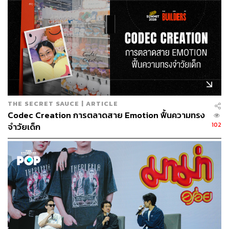
ในระยะสั้น แต่จะมุ่งเน้นพัฒนาและยกระดับประสบการณ์ใน
ร้านเดิมให้ดีขึ้น โดยปัจจุบันสัดส่วนลูกค้าแบ่งเป็นคนไทย
80% และต่างชาติ 20% โดยสาขาที่มียอดขายดีที่สุดคือ
เซ็นทรัลเวิลด์ ซึ่งเป็นศูนย์การค้าที่มีทราฟฟิกหนาแน่นตลอด
ทั้งปี
สามารถติดตาม THE STANDARD WEALTH
THE SECRET SAUCE | ARTICLE
ผ่านแอปพลิเคชันต่างๆ ที่คุณสะดวกหรือใช้งานอยู่แล้วได้เลย
Codec Creation การตลาดสาย Emotion ฟื้นความทรง
102
จำวัยเด็ก
TAGS:
การตลาด
ความงาม
การค้าปลีก
บู๊ทส์ รีเทล ประเทศไทย
สนมชนม์ จินานนท์