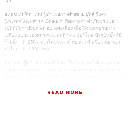
สนมชนม์ จินานนท์ ผู้อำนวยการฝ่ายขาย บู๊ทส์ รีเทล
(ประเทศไทย) จำกัด เปิดเผยว่า ทิศทางการดำเนินงานขอ
งบู๊ทส์มีการปรับตัวมาอย่างต่อเนื่อง เพื่อให้สอดรับกับการ
เปลี่ยนแปลงของตลาดและพฤติกรรมผู้บริโภค ปัจจุบันบู๊ทส์มี
ร้านค้ากว่า 250 สาขาในประเทศไทย และมีเครือข่ายสาขา
ทั่วโลกกว่า 1,800 แห่ง
ที่ผ่านมา บู๊ทส์วางตำแหน่งตัวเองให้เป็นร้านค้าด้านสุขภาพ
และความงามที่แตกต่างจากคู่แข่ง ด้วยการนำเสนอสินค้าที่
เป็นแบรนด์เฉพาะของบู๊ทส์ (Own Brand) และแบรนด์นำเข้า
เฉพาะ เช่น No7 รวมถึงสินค้าพิเศษแบบ Exclusive Product
ซึ่งช่วยสร้างความแตกต่างและให้มาร์จินที่ดีกว่าสินค้าทั่วไป
READ MORE
โดยปัจจุบันสินค้ากลุ่ม Own Brand มีสัดส่วนประมาณ 20%
ของสินค้าทั้งหมด มีจุดแข็งอยู่ที่คุณภาพเทียบเท่าแบรนด์ชั้น
นำในตลาด แต่มีราคาคุ้มค่ากว่า เพื่อให้ลูกค้าสามารถใช้ต่อ
เนื่องได้ในระยะยาว ส่วนอีก 80% เป็นสินค้าจากหลากหลาย