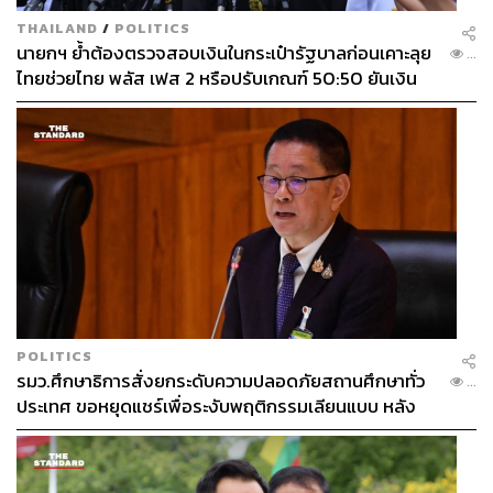
THAILAND
/
POLITICS
นายกฯ ย้ำต้องตรวจสอบเงินในกระเป๋ารัฐบาลก่อนเคาะลุย
...
ไทยช่วยไทย พลัส เฟส 2 หรือปรับเกณฑ์ 50:50 ยันเงิน
คงคลังรัฐบาลแข็งแรง
POLITICS
รมว.ศึกษาธิการสั่งยกระดับความปลอดภัยสถานศึกษาทั่ว
...
ประเทศ ขอหยุดแชร์เพื่อระงับพฤติกรรมเลียนแบบ หลัง
เหตุยิงในโรงเรียน