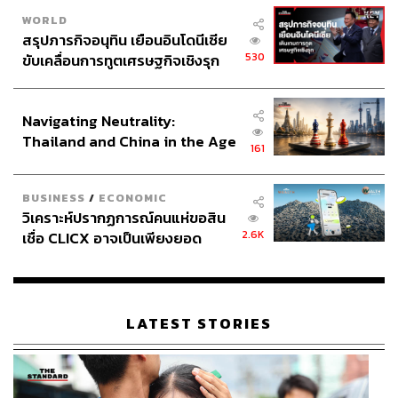
WORLD
สรุปภารกิจอนุทิน เยือนอินโดนีเซีย
530
ขับเคลื่อนการทูตเศรษฐกิจเชิงรุก
ประกาศหุ้นส่วนยุทธศาสตร์ไทย –
อินโดนีเซีย
Navigating Neutrality:
Thailand and China in the Age
161
of a New Global Order
BUSINESS
/
ECONOMIC
วิเคราะห์ปรากฏการณ์คนแห่ขอสิน
2.6K
เชื่อ CLICX อาจเป็นเพียงยอด
ภูเขาน้ำแข็ง ของปัญหาหนี้ครัว
เรือนไทยที่ถูกซุกไว้
LATEST STORIES