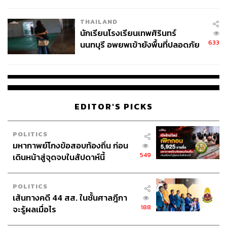
ข้อหาหนัก จ่อชง ป.ป.ช. 12 ส.ค. นี้
THAILAND
นักเรียนโรงเรียนเทพศิรินทร์
633
นนทบุรี อพยพเข้ายังพื้นที่ปลอดภัย
ชั่วคราว หลังเหตุใช้อาวุธปืนภายใน
โรงเรียนคลี่คลาย
EDITOR'S PICKS
POLITICS
มหากาพย์โกงข้อสอบท้องถิ่น ก่อน
549
เดินหน้าสู่จุดจบในสัปดาห์นี้
POLITICS
เส้นทางคดี 44 สส. ในชั้นศาลฎีกา
188
จะรู้ผลเมื่อไร