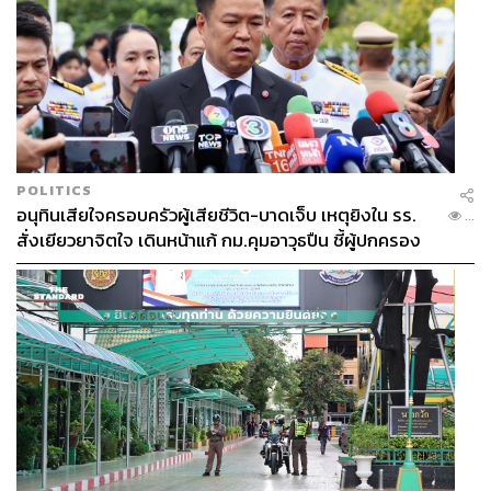
POLITICS
อนุทินเสียใจครอบครัวผู้เสียชีวิต-บาดเจ็บ เหตุยิงใน รร.
...
สั่งเยียวยาจิตใจ เดินหน้าแก้ กม.คุมอาวุธปืน ชี้ผู้ปกครอง
ต้องร่วมรับผิดชอบ