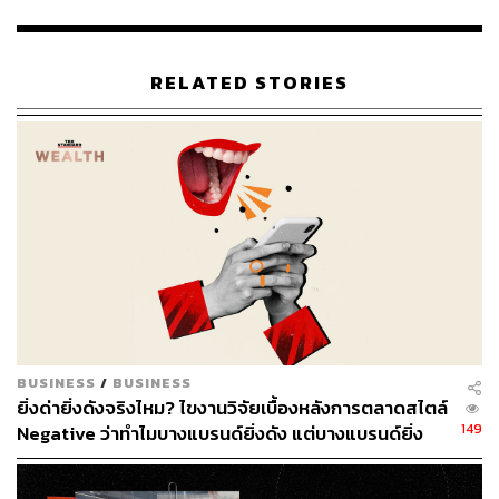
จนเกิดเป็นเทรนด์ ‘อาบน้ำใหญ่’ ที่ผสมผสานเรื่องของ
ประสบการณ์ ความหรูหรา และการฟื้นฟูร่างกายเข้ามาไว้ใน
ชีวิตประจำวัน ซึ่งเทรนด์นี้ได้รับความนิยมเพิ่มขึ้นอย่างต่อ
RELATED STORIES
เนื่อง สะท้อนได้จากยอดขายผลิตภัณฑ์กลุ่มอาบน้ำเฉลี่ยต่อ
บิลเพิ่มขึ้น
เทรนด์ดังกล่าวยังส่งสัญญาณบวกต่อตลาดผลิตภัณฑ์อาบน้ำ
และบำรุงผิว (Bath & Body) ซึ่งมีมูลค่าตลาดรวมกว่า 19,000
ล้านบาท และขยายตัวขึ้นทุกปี โดยหนึ่งในแบรนด์ที่โดดเด่น
ที่สุดของบู๊ทส์ในกลุ่มนี้คือ Soap & Glory ซึ่งทำยอดขายสูงสุด
ในหมวดดังกล่าวของบู๊ทส์ ประเทศไทย
เพื่อสอดรับกับเทรนด์และโอกาสการเติบโต Soap & Glory ซึ่ง
เป็นแบรนด์บิวตี้ชื่อดังจากอังกฤษ จึงได้เปิดตัวผลิตภัณฑ์กลิ่น
BUSINESS
/
BUSINESS
วานิลลา ซึ่งเป็นกลิ่นขายดีอันดับหนึ่งของโลก เพิ่มอีก 4
ยิ่งด่ายิ่งดังจริงไหม? ไขงานวิจัยเบื้องหลังการตลาดสไตล์
รายการ พร้อมออกแบบให้ตอบโจทย์ทั้งผู้หญิงและผู้ชายมาก
149
Negative ว่าทำไมบางแบรนด์ยิ่งดัง แต่บางแบรนด์ยิ่ง
ขึ้น
เจ็บตัว
ในส่วนของการขยายสาขา บู๊ทส์ยังไม่มีแผนเพิ่มจำนวนร้าน