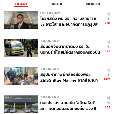
TODAY
WEEK
MONTH
INTERVIEW
ไขรหัสตั้ง ผบ.ตร. ‘ความสามารถ
2.1K
vs อาวุโส’ และอนาคตการปฏิรูปสี
กากี กับ พล.ต.อ. เอก อังสนานนท์
THAILAND
สื่อนอกจับตากราดยิง รร. ใน
672
นนทบุรี ชี้ไทยมีอัตราครอบครองปืน
สูงในระดับต้นของภูมิภาค
THAILAND
สรุปมหากาพย์กล้องส่องพระ
669
ZEISS Blue Marine จากสัญญา
ผลิต 8.3 ล้าน สู่ข้อพิพาท ‘มา
เวลล์ฯ’ ฟ้อง ‘โทน บางแค’ ผิดนัด
THAILAND
จ่ายหนี้-แอบระบุแบรนด์
กองปราบฯ สอบเข้ม ‘อดีตอธิบดี
635
สถ.’ คดีทุจริตสอบท้องถิ่น แจ้ง 6