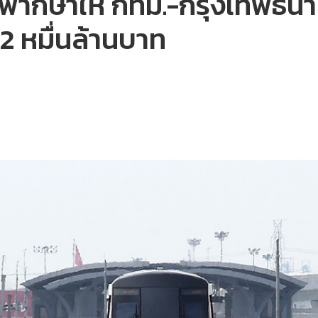
ากษาให้ กทม.-กรุงเทพธนาคม
.2 หมื่นล้านบาท