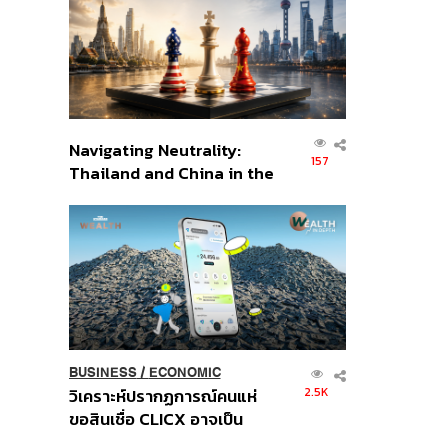
อินโดนีเซีย
Navigating Neutrality:
157
Thailand and China in the
Age of a New Global
Order
BUSINESS
/
ECONOMIC
2.5K
วิเคราะห์ปรากฏการณ์คนแห่
ขอสินเชื่อ CLICX อาจเป็น
เพียงยอดภูเขาน้ำแข็ง ของ