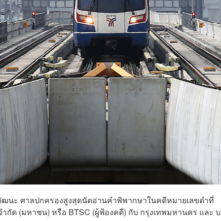
งวัฒนะ ศาลปกครองสูงสุดนัดอ่านคำพิพากษาในคดีหมายเลขดำที่
ำกัด (มหาชน) หรือ BTSC (ผู้ฟ้องคดี) กับ กรุงเทพมหานคร และ บ