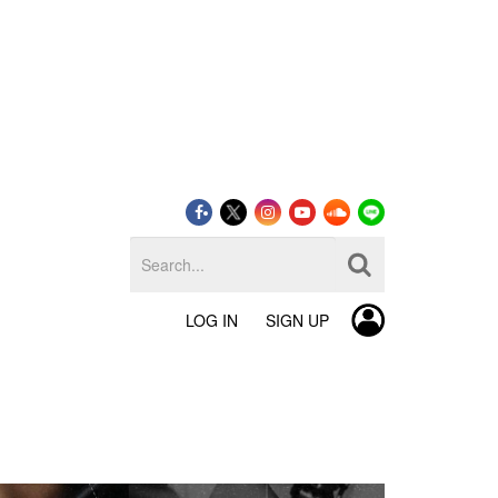
LOG IN
SIGN UP