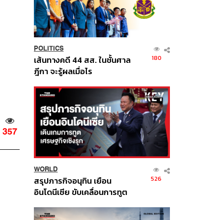
POLITICS
180
เส้นทางคดี 44 สส. ในชั้นศาล
ฎีกา จะรู้ผลเมื่อไร
357
WORLD
526
สรุปภารกิจอนุทิน เยือน
อินโดนีเซีย ขับเคลื่อนการทูต
เศรษฐกิจเชิงรุก ประกาศหุ้น
ส่วนยุทธศาสตร์ไทย –