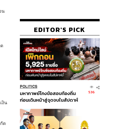
่วน
อ
EDITOR'S PICK
ิด
POLITICS
อ
536
มหากาพย์โกงข้อสอบท้องถิ่น
ก่อนเดินหน้าสู่จุดจบในสัปดาห์
เงิน
นี้
กัด