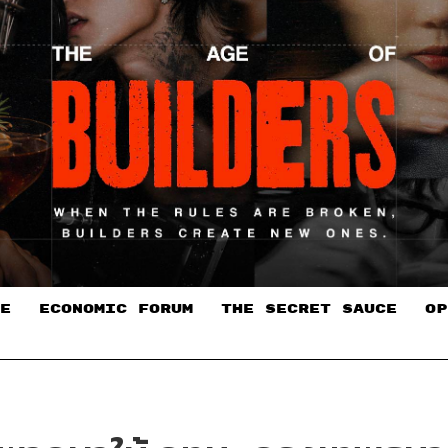
E
ECONOMIC FORUM
THE SECRET SAUCE​
OP