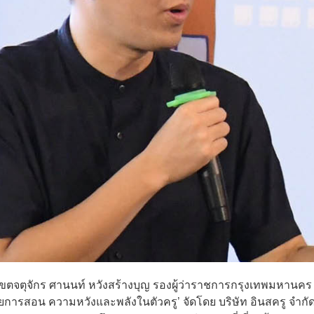
เขตจตุจักร ศานนท์ หวังสร้างบุญ รองผู้ว่าราชการกรุงเทพมหานคร
การสอน ความหวังและพลังในตัวครู’ จัดโดย บริษัท อินสครู จำกั