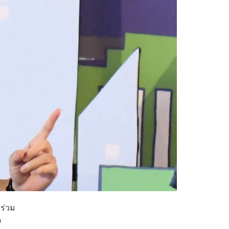
 ร่วม
ด