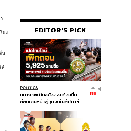
ณา
EDITOR'S PICK
รียน
ึ้น
ให้
POLITICS
538
มหากาพย์โกงข้อสอบท้องถิ่น
ก่อนเดินหน้าสู่จุดจบในสัปดาห์
นี้