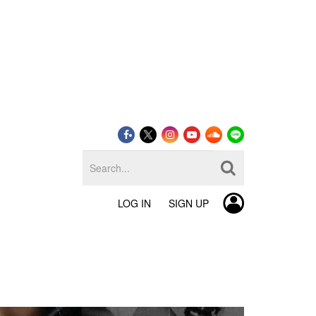
LOG IN
SIGN UP