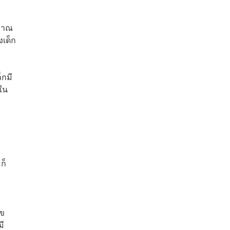
ะมาณ
งเด็ก
็กมี
ใน
ก็
ไข
มี