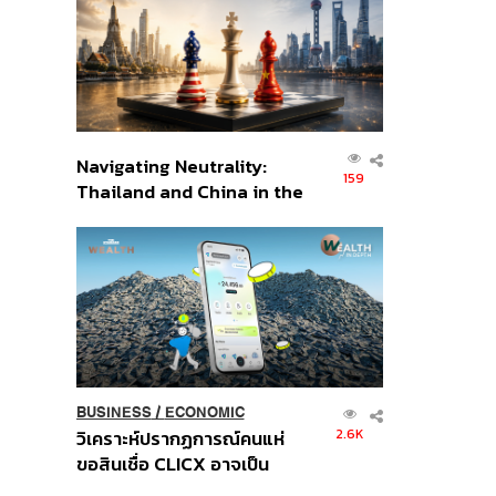
อินโดนีเซีย
Navigating Neutrality:
159
Thailand and China in the
Age of a New Global
Order
BUSINESS
/
ECONOMIC
2.6K
วิเคราะห์ปรากฏการณ์คนแห่
ขอสินเชื่อ CLICX อาจเป็น
เพียงยอดภูเขาน้ำแข็ง ของ