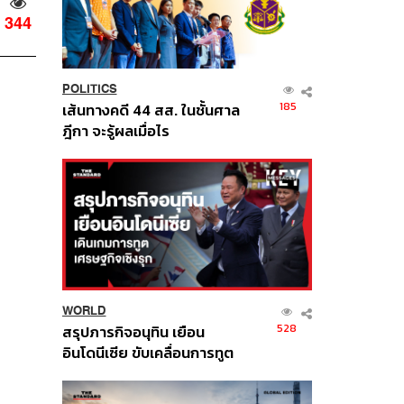
344
POLITICS
185
เส้นทางคดี 44 สส. ในชั้นศาล
ฎีกา จะรู้ผลเมื่อไร
WORLD
528
สรุปภารกิจอนุทิน เยือน
อินโดนีเซีย ขับเคลื่อนการทูต
เศรษฐกิจเชิงรุก ประกาศหุ้น
ส่วนยุทธศาสตร์ไทย –