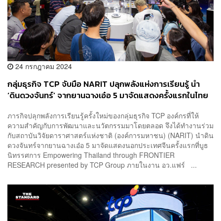
24 กรกฎาคม 2024
กลุ่มธุรกิจ TCP จับมือ NARIT ปลุกพลังแห่งการเรียนรู้ นำ
‘ดินดวงจันทร์’ จากยานฉางเอ๋อ 5 มาจัดแสดงครั้งแรกในไทย
ในงาน ‘อว.แฟร์ : SCI POWER FOR FUTURE THAILAND’
ภารกิจปลุกพลังการเรียนรู้ครั้งใหม่ของกลุ่มธุรกิจ TCP องค์กรที่ให้
[PR NEWS]
ความสำคัญกับการพัฒนาและนวัตกรรมมาโดยตลอด จึงได้ทำงานร่วม
กับสถาบันวิจัยดาราศาสตร์แห่งชาติ (องค์การมหาชน) (NARIT) นำดิน
ดวงจันทร์จากยานฉางเอ๋อ 5 มาจัดแสดงนอกประเทศจีนครั้งแรกที่บูธ
นิทรรศการ Empowering Thailand through FRONTIER
RESEARCH presented by TCP Group ภายในงาน อว.แฟร์ ...