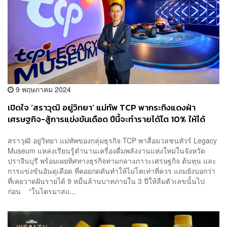
9 พฤษภาคม 2024
เปิดใจ ‘สราวุฒิ อยู่วิทยา’ แม่ทัพ TCP พากระทิงแดงฝ่า
เศรษฐกิจ-สู้การแข่งขันเดือด ปีนี้จะทำรายได้โต 10% ให้ได้
สราวุฒิ อยู่วิทยา แม่ทัพของกลุ่มธุรกิจ TCP พาสื่อมวลชนทัวร์ Legacy
Museum แหล่งเรียนรู้ตำนานเครื่องดื่มพลังงานแห่งใหม่ในจังหวัด
ปราจีนบุรี พร้อมเผยทิศทางธุรกิจท่ามกลางภาวะเศรษฐกิจ ต้นทุน และ
การแข่งขันอันดุเดือด ที่คอยกดดันทำให้ไม่โตเท่าที่ควร แถมยังบอกว่า
ที่เคยวาดฝันรายได้ 9 หมื่นล้านบาทภายใน 3 ปีให้ลืมตัวเลขนั้นไป
ก่อน “ในไตรมาสแ...