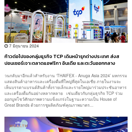
7 มิถุนายน 2024
ก้าวต่อไปของกลุ่มธุรกิจ TCP เดินหน้ารุกต่างประเทศ ส่งส
ปอนเซอร์เจาะตลาดแอฟริกา อินเดีย และตะวันออกกลาง
พร้อมโชว์ศักยภาพผู้นำธุรกิจ F&B ในงาน THAIFEX –
วนกลับมาอีกแล้วสำหรับงาน ‘THAIFEX - Anuga Asia 2024’ มหกรรม
Anuga Asia 2024 [ADVERTORIAL]
แสดงสินค้าอาหารและเครื่องดื่มที่ใหญ่ที่สุดในเอเชีย ภายในงานจะ
เห็นบรรดาแบรนด์สินค้าทั้งรายเล็กและรายใหญ่มาร่วมประชันอาหาร
และเครื่องดื่มกันอย่างหลากหลาย เช่นเดียวกับกลุ่มธุรกิจ TCP ร่วม
ออกบูทโชว์ศักยภาพความแข็งแกร่งในฐานะความเป็น House of
Great Brands ด้วยการชูผลิตภัณฑ์คุณภาพมาตร...