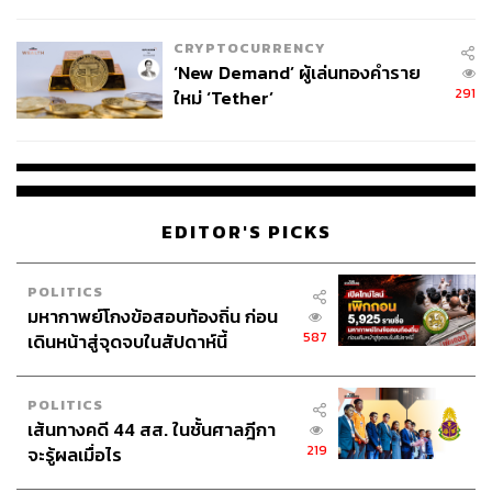
ไทยพลัส’ เฟส 2 รอประเมินความ
เหมาะสม
CRYPTOCURRENCY
‘New Demand’ ผู้เล่นทองคำราย
291
ใหม่ ‘Tether’
EDITOR'S PICKS
POLITICS
มหากาพย์โกงข้อสอบท้องถิ่น ก่อน
587
เดินหน้าสู่จุดจบในสัปดาห์นี้
POLITICS
เส้นทางคดี 44 สส. ในชั้นศาลฎีกา
219
จะรู้ผลเมื่อไร