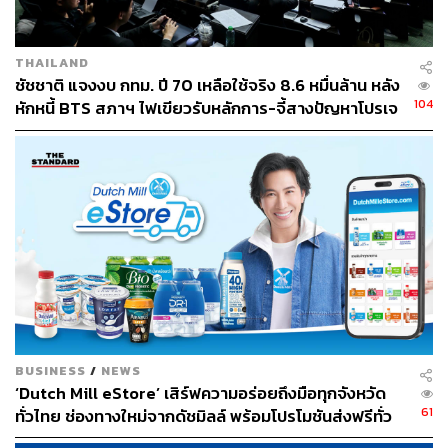
THAILAND
ชัชชาติ แจงงบ กทม. ปี 70 เหลือใช้จริง 8.6 หมื่นล้าน หลัง
104
หักหนี้ BTS สภาฯ ไฟเขียวรับหลักการ-จี้สางปัญหาโปรเจ
กต์ล่าช้า
BUSINESS
/
NEWS
‘Dutch Mill eStore’ เสิร์ฟความอร่อยถึงมือทุกจังหวัด
61
ทั่วไทย ช่องทางใหม่จากดัชมิลล์ พร้อมโปรโมชันส่งฟรีทั่ว
ประเทศ ส่งไว สั่งก่อนเที่ยง ได้ของวันถัดไป ส่งสินค้าแบบ