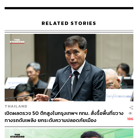
สุดยื่นคำขอภายในวันที่ 17 มิถุนายน 2569 ซึ่งเป็นวันสุดท้าย
ตามที่กฎหมายกำหนด
RELATED STORIES
รวมถึงในกรณีที่ไม่สามารถไปใช้สิทธิเลือกตั้งได้ จะต้องแจ้ง
เหตุไม่อาจไปใช้สิทธิผ่านเว็บไซต์ของกรมการปกครอง
ภายใน 7 วันก่อนวันเลือกตั้งหรือภายใน 7 วันหลังวันเลือกตั้ง
คือระหว่างวันที่ 21 ถึง 27 มิถุนายน 2569 และวันที่ 29
มิถุนายน ถึง 5 กรกฎาคม 2569 เพื่อเป็นการรักษาสิทธิ
ทางการเมือง
ในส่วนของวันลงคะแนนเลือกตั้ง กรุงเทพมหานครจะดำเนิน
การจัดตั้งศูนย์ประสานงานการเลือกตั้ง ณ ห้องรัตนโกสินทร์
ศาลาว่าการกรุงเทพมหานคร (เสาชิงช้า) เพื่ออำนวยความ
สะดวกด้านข้อมูลข่าวสารแก่ประชาชนและสื่อมวลชน พร้อม
THAILAND
ทั้งพัฒนาระบบรายงานผลคะแนนเลือกตั้งแบบเรียลไทม์เพื่อ
เปิดผลตรวจ 50 ตึกสูงในกรุงเทพฯ กทม. สั่งรื้อพื้นที่ขวาง
ความรวดเร็วและโปร่งใส
186
ทางรถดับเพลิง ยกระดับความปลอดภัยเมือง
โดยประชาชนสามารถตรวจสอบรายชื่อผู้มีสิทธิเลือกตั้งและ