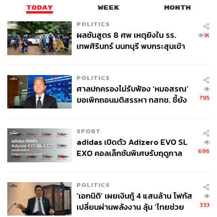
TODAY
WEEK
MONTH
POLITICS
ผลชันสูตร 8 ศพ เหตุยิงใน รร.
1K
เทพศิรินทร์ นนทบุรี พบกระสุนเข้า
จุดสำคัญ ‘ศีรษะ-หน้าอก’ ครูถูกยิง
4 นัด จากระยะไกล
121
POLITICS
ศาลปกครองไม่รับฟ้อง ‘หมอสรณ’
795
ขอเพิกถอนมติสรรหา กสทช. ชี้ยัง
ABOUT THE AUTHOR
ไม่ใช่ผู้เดือดร้อนเสียหาย
THE STANDARD TEAM
กองบรรณาธิการ THE STANDARD
SPORT
adidas เปิดตัว Adizero EVO SL
696
EXO คอลเล็กชันพิเศษรับฤดูกาล
College Football
POLITICS
‘เอกนิติ’ เผยเงินกู้ 4 แสนล้าน โฟกัส
333
เปลี่ยนผ่านพลังงาน ลุ้น ‘ไทยช่วย