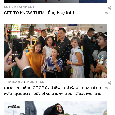
ENTERTAINMENT
GET TO KNOW THEM: เนื้อคู่ประตูถัดไป
...
THAILAND
/
POLITICS
นายกฯ ชวนช้อป OTOP ศิลปาชีพ แม่ค้าร้อง ‘ไทยช่วยไทย
...
พลัส’ สุดยอด ถามมีต่อไหม นายกฯ ตอบ ‘เดี๋ยวจะพยายาม’