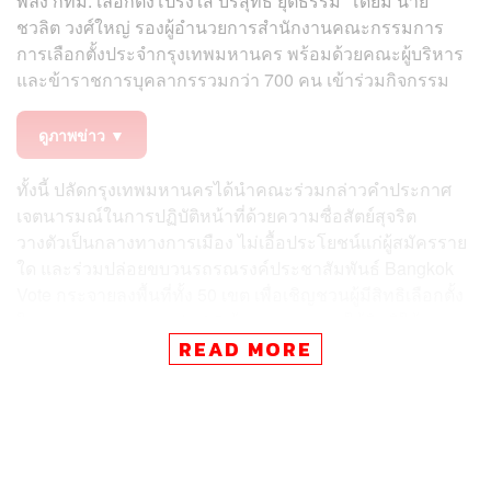
พลัง กทม. เลือกตั้งโปร่งใส บริสุทธิ์ ยุติธรรม’ โดยมี นาย
ชวลิต วงศ์ใหญ่ รองผู้อำนวยการสำนักงานคณะกรรมการ
การเลือกตั้งประจำกรุงเทพมหานคร พร้อมด้วยคณะผู้บริหาร
และข้าราชการบุคลากรรวมกว่า 700 คน เข้าร่วมกิจกรรม
ดูภาพข่าว ▼
ทั้งนี้ ปลัดกรุงเทพมหานครได้นำคณะร่วมกล่าวคำประกาศ
เจตนารมณ์ในการปฏิบัติหน้าที่ด้วยความซื่อสัตย์สุจริต
วางตัวเป็นกลางทางการเมือง ไม่เอื้อประโยชน์แก่ผู้สมัครราย
ใด และร่วมปล่อยขบวนรถรณรงค์ประชาสัมพันธ์ Bangkok
Vote กระจายลงพื้นที่ทั้ง 50 เขต เพื่อเชิญชวนผู้มีสิทธิเลือกตั้ง
ในกรุงเทพมหานครกว่า 4.5 ล้านคน ออกมาใช้สิทธิให้มาก
ที่สุดในวันอาทิตย์ที่ 28 มิถุนายน 2569 ระหว่างเวลา 08.00
READ MORE
ถึง 17.00 น.
สำหรับความพร้อมในการจัดการเลือกตั้ง กรุงเทพมหานคร
ได้เตรียมความพร้อมในทุกมิติครบทั้ง 50 เขต ทั้งในด้านการ
จัดเตรียมหน่วยเลือกตั้ง วัสดุอุปกรณ์ การขนส่งหีบบัตร และ