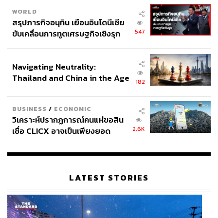
WORLD
สรุปภารกิจอนุทิน เยือนอินโดนีเซีย
547
ขับเคลื่อนการทูตเศรษฐกิจเชิงรุก
ประกาศหุ้นส่วนยุทธศาสตร์ไทย –
อินโดนีเซีย
Navigating Neutrality:
Thailand and China in the Age
182
of a New Global Order
BUSINESS
/
ECONOMIC
วิเคราะห์ปรากฏการณ์คนแห่ขอสิน
2.6K
เชื่อ CLICX อาจเป็นเพียงยอด
ภูเขาน้ำแข็ง ของปัญหาหนี้ครัว
เรือนไทยที่ถูกซุกไว้
LATEST STORIES