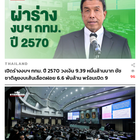
ติดตามข้อมูลข่าวสารเพิ่มเติมได้ผ่านทางเว็บไซต์สำนัก
บริหารการทะเบียน และสายด่วน กกต. โทรศัพท์ 1444 จึงขอ
เชิญชวนประชาชนร่วมแสดงพลังประชาธิปไตยในวันและ
เวลาดังกล่าวอย่างพร้อมเพรียงกัน
THAILAND
เปิดร่างงบฯ กทม. ปี 2570 วงเงิน 9.39 หมื่นล้านบาท ชัช
96
ชาติลุยงบเส้นเลือดฝอย 6.6 พันล้าน พร้อมเปิด 9
ยุทธศาสตร์พัฒนาเมือง