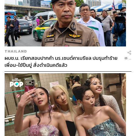
THAILAND
ผบช.น. เรียกสอบปากคำ นร.เซนต์คาเบรียล ปมรุมทำร้าย
...
เพื่อน-ใช้ปืนขู่ สั่งดำเนินคดีแล้ว