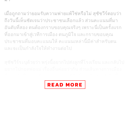
เมื่อถูกถามว่ายอมรับความพ่ายแพ้ใช่หรือไม่ สุชัชวีร์ตอบว่า
ถึงวันนี้เห็นชัดเจนว่าประชาชนเลือกแล้ว ส่วนคะแนนที่มา
อันดับที่สอง ตนต้องกราบขอบคุณจริงๆ เพราะนี่เป็นครั้งแรก
ที่ออกมาเข้าสู่เวทีการเมือง ตนภูมิใจ และกราบขอบคุณ
ประชาชนที่มอบคะแนนให้ คะแนนเหล่านี้มีค่าสำหรับตน
และจะเป็นกำลังใจให้ทำงานต่อไป
สุชัชวีร์ระบุด้วยว่า พรุ่งนี้อยากไปส่งลูกที่โรงเรียน และกลับไป
อยากไปกอดพ่อแม่ เรื่องอื่นค่อยว่ากัน ส่วนเส้นทางการเมือง
นั้นตนยังเป็นสมาชิกพรรคประชาธิปัตย์อยู่ เส้นทางต่อไปขึ้น
อยู่กับพรรค และนโยบายที่อยากให้ชัชชาติรับไปทำคือเรื่อง
READ MORE
การแก้ไขปัญหาน้ำท่วม อินเทอร์เน็ตฟรี นอกจากนี้ยังบอกว่า
ลุ้นผลสมาชิกสภากรุงเทพมหานคร (ส.ก.) อยู่ และแสดงความ
ยินดีกับ ส.ก. ที่ได้รับเลือก
TAGS:
พรรคประชาธิปัตย์
เลือกตั้งผู้ว่าฯ กทม
สุชัชวีร์ สุวรรณสวัสดิ์
ผู้ว่าฯ กทม.
ผู้ว่าราชการกรุงเทพมหานคร