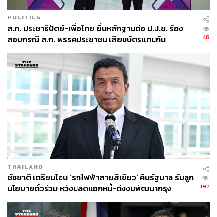
POLITICS
ส.ก. ประชาธิปัตย์-เพื่อไทย ยื่นหลักฐานต่อ ป.ป.ช. ร้อง
48
สอบกรณี ส.ก. พรรคประชาชน เสียบบัตรแทนกัน
THAILAND
ชัชชาติ เตรียมโอน ‘รถไฟฟ้าสายสีเขียว’ คืนรัฐบาล รับลูก
197
นโยบายตั๋วร่วม หวังปลดแอกหนี้-ดึงงบพัฒนากรุง