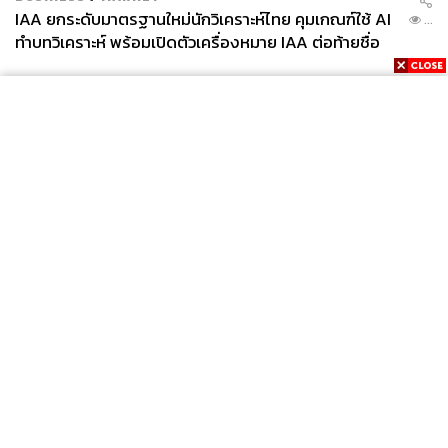
IAA ยกระดับมาตรฐานใหม่นักวิเคราะห์ไทย คุมเกณฑ์ใช้ AI
...
ทำบทวิเคราะห์ พร้อมเปิดตัวเครื่องหมาย IAA ต่อท้ายชื่อ
News
Wealth
Pop
Podcast
Video
Now
Opinion
Careers
Events
Privacy
About
Contact
Policy
FOR
ADVERTISING
MEMBERSHIP