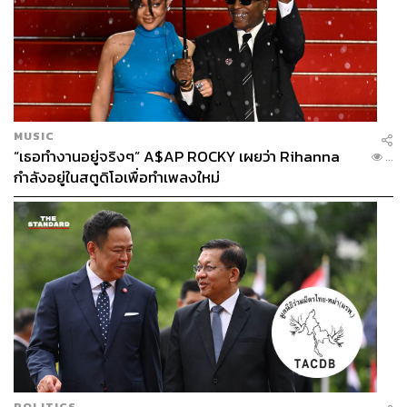
MUSIC
“เธอทำงานอยู่จริงๆ” A$AP ROCKY เผยว่า Rihanna
...
กำลังอยู่ในสตูดิโอเพื่อทำเพลงใหม่
POLITICS