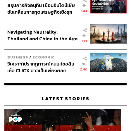
สรุปภารกิจอนุทิน เยือนอินโดนีเซีย
503
ขับเคลื่อนการทูตเศรษฐกิจเชิงรุก
ประกาศหุ้นส่วนยุทธศาสตร์ไทย –
อินโดนีเซีย
Navigating Neutrality:
Thailand and China in the Age
139
of a New Global Order
BUSINESS
/
ECONOMIC
วิเคราะห์ปรากฏการณ์คนแห่ขอสิน
2.4K
เชื่อ CLICX อาจเป็นเพียงยอด
ภูเขาน้ำแข็ง ของปัญหาหนี้ครัว
เรือนไทยที่ถูกซุกไว้
LATEST STORIES