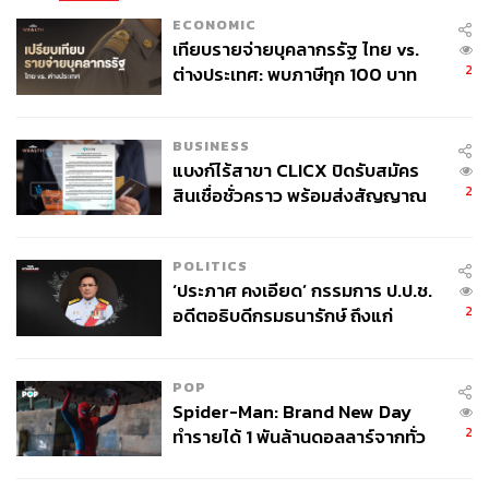
ECONOMIC
เทียบรายจ่ายบุคลากรรัฐ ไทย vs.
2
ต่างประเทศ: พบภาษีทุก 100 บาท
ของคนไทยใช้ไปกับข้าราชการเฉียด
40 บาท
BUSINESS
แบงก์ไร้สาขา CLICX ปิดรับสมัคร
2
สินเชื่อชั่วคราว พร้อมส่งสัญญาณ
เตือนกลุ่มกู้เงินผิดวัตถุประสงค์-ให้
ข้อมูลเท็จ เตรียมดำเนินคดีเด็ดขาด
POLITICS
‘ประภาศ คงเอียด’ กรรมการ ป.ป.ช.
2
อดีตอธิบดีกรมธนารักษ์ ถึงแก่
อนิจกรรม
POP
Spider-Man: Brand New Day
2
ทำรายได้ 1 พันล้านดอลลาร์จากทั่ว
โลกภายใน 6 วัน