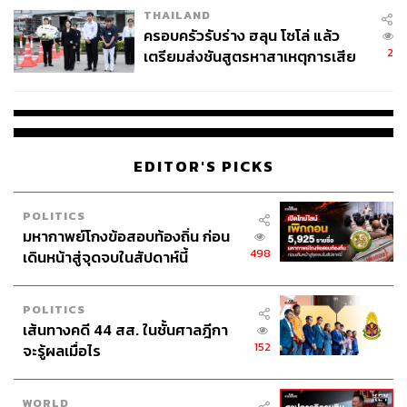
THAILAND
ครอบครัวรับร่าง ฮลุน โซโล่ แล้ว
2
เตรียมส่งชันสูตรหาสาเหตุการเสีย
ชีวิต
EDITOR'S PICKS
POLITICS
มหากาพย์โกงข้อสอบท้องถิ่น ก่อน
498
เดินหน้าสู่จุดจบในสัปดาห์นี้
POLITICS
เส้นทางคดี 44 สส. ในชั้นศาลฎีกา
152
จะรู้ผลเมื่อไร
WORLD