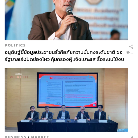
POLITICS
อนุดิษฐ์ชี้ข้อมูลประชาชนรั่วคือภัยความมั่นคงระดับชาติ ขอ
...
รัฐบาลเร่งปิดช่องโหว่ คุ้มครองผู้แจ้งเบาะแส รื้อระบบใช้งบ
ไซเบอร์
BUSINESS
/
MARKET