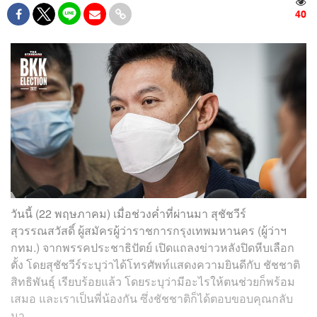
40
วันนี้ (22 พฤษภาคม) เมื่อช่วงค่ำที่ผ่านมา สุชัชวีร์
สุวรรณสวัสดิ์ ผู้สมัครผู้ว่าราชการกรุงเทพมหานคร (ผู้ว่าฯ
กทม.) จากพรรคประชาธิปัตย์ เปิดแถลงข่าวหลังปิดหีบเลือก
ตั้ง โดยสุชัชวีร์ระบุว่าได้โทรศัพท์แสดงความยินดีกับ ชัชชาติ
สิทธิพันธุ์ เรียบร้อยแล้ว โดยระบุว่ามีอะไรให้ตนช่วยก็พร้อม
เสมอ และเราเป็นพี่น้องกัน ซึ่งชัชชาติก็ได้ตอบขอบคุณกลับ
มา