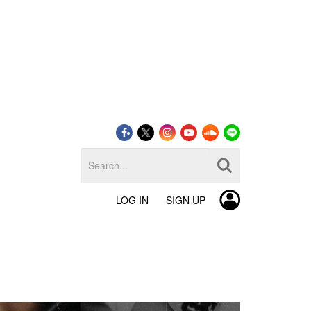
LOG IN
SIGN UP