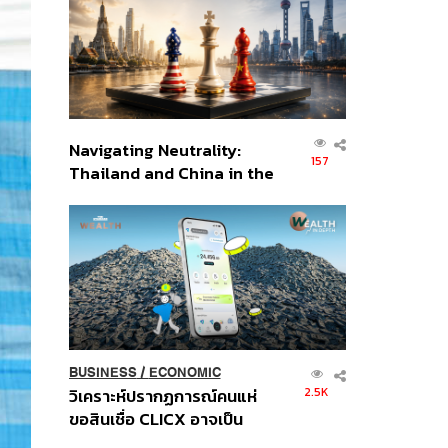
อินโดนีเซีย
Navigating Neutrality:
157
Thailand and China in the
Age of a New Global
Order
BUSINESS
/
ECONOMIC
2.5K
วิเคราะห์ปรากฏการณ์คนแห่
ขอสินเชื่อ CLICX อาจเป็น
เพียงยอดภูเขาน้ำแข็ง ของ