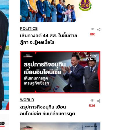
POLITICS
180
เส้นทางคดี 44 สส. ในชั้นศาล
ฎีกา จะรู้ผลเมื่อไร
WORLD
526
สรุปภารกิจอนุทิน เยือน
อินโดนีเซีย ขับเคลื่อนการทูต
เศรษฐกิจเชิงรุก ประกาศหุ้น
ส่วนยุทธศาสตร์ไทย –