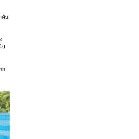
ำดับ
ัง
าไป
ปาก