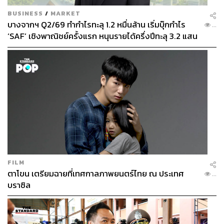
BUSINESS
/
MARKET
บางจากฯ Q2/69 ทำกำไรทะลุ 1.2 หมื่นล้าน เริ่มบุ๊กกำไร
...
‘SAF’ เชิงพาณิชย์ครั้งแรก หนุนรายได้ครึ่งปีทะลุ 3.2 แสน
ล้าน
FILM
ตาโขน เตรียมฉายที่เทศกาลภาพยนตร์ไทย ณ ประเทศ
...
บราซิล