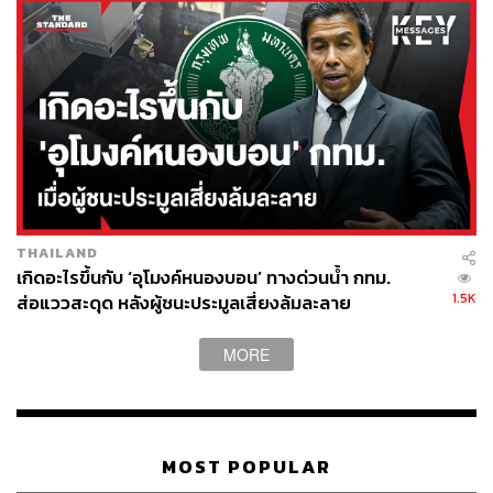
THAILAND
เกิดอะไรขึ้นกับ ‘อุโมงค์หนองบอน’ ทางด่วนน้ำ กทม.
1.5K
ส่อแววสะดุด หลังผู้ชนะประมูลเสี่ยงล้มละลาย
MORE
MOST POPULAR