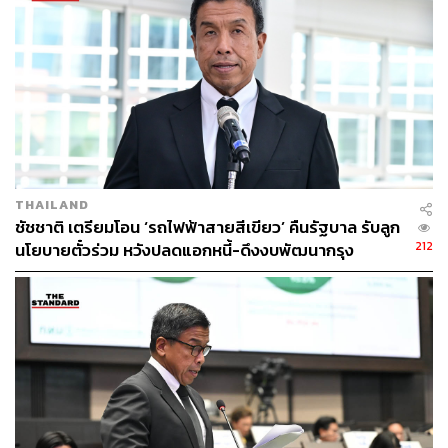
THAILAND
ชัชชาติ เตรียมโอน ‘รถไฟฟ้าสายสีเขียว’ คืนรัฐบาล รับลูก
212
นโยบายตั๋วร่วม หวังปลดแอกหนี้-ดึงงบพัฒนากรุง