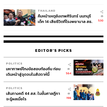
สอบปมขโมยปืนปู่ก่อเหตุ
THAILAND
คืบหน้าเหตุยิงเทพศิรินทร์ นนทบุรี
530
เด็ก 14 เสียชีวิตที่โรงพยาบาล สธ.
ยืนยันครูเสียชีวิต 5 ราย เจ็บ 22
ราย
EDITOR'S PICKS
POLITICS
มหากาพย์โกงข้อสอบท้องถิ่น ก่อน
564
เดินหน้าสู่จุดจบในสัปดาห์นี้
POLITICS
เส้นทางคดี 44 สส. ในชั้นศาลฎีกา
198
จะรู้ผลเมื่อไร