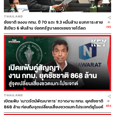
THAILAND
ชัชชาติ ชงงบ กทม. ปี 70 แตะ 9.3 หมื่นล้าน แบกภาระสาย
195
สีเขียว 6 พันล้าน จ่อถกรัฐบาลชดเชยรายได้ลด
THAILAND
เปิดแฟ้ม ‘เนาวรัตน์พัฒนาการ’ กวาดงาน กทม. ยุคชัชชาติ
484
868 ล้าน ก่อนถึงจุดเปลี่ยนเสี่ยงชวดเมกะโปรเจกต์อุโมงค์
หนองบอน