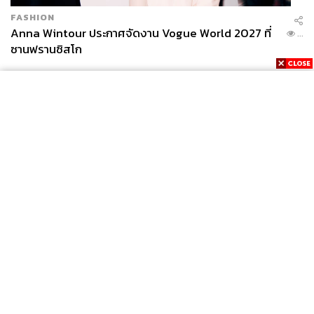
FASHION
Anna Wintour ประกาศจัดงาน Vogue World 2027 ที่
...
ซานฟรานซิสโก
News
Wealth
Pop
Podcast
Video
Now
Opinion
Careers
Events
Privacy
About
Contact
Policy
FOR
ADVERTISING
MEMBERSHIP