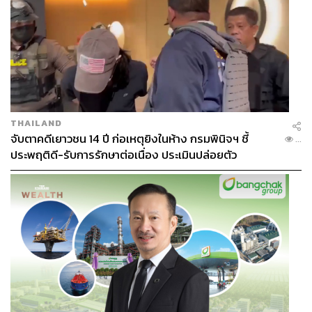
THAILAND
จับตาคดีเยาวชน 14 ปี ก่อเหตุยิงในห้าง กรมพินิจฯ ชี้
...
ประพฤติดี-รับการรักษาต่อเนื่อง ประเมินปล่อยตัว