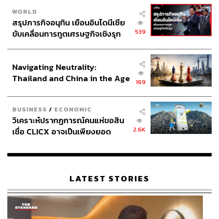
WORLD
สรุปภารกิจอนุทิน เยือนอินโดนีเซีย
539
ขับเคลื่อนการทูตเศรษฐกิจเชิงรุก
ประกาศหุ้นส่วนยุทธศาสตร์ไทย –
อินโดนีเซีย
Navigating Neutrality:
Thailand and China in the Age
169
of a New Global Order
BUSINESS
/
ECONOMIC
วิเคราะห์ปรากฏการณ์คนแห่ขอสิน
2.6K
เชื่อ CLICX อาจเป็นเพียงยอด
ภูเขาน้ำแข็ง ของปัญหาหนี้ครัว
เรือนไทยที่ถูกซุกไว้
LATEST STORIES