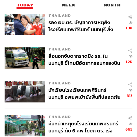
TODAY
WEEK
MONTH
THAILAND
รอง ผบ.ตร. บัญชาการเหตุยิง
1.3K
โรงเรียนเทพศิรินทร์ นนทบุรี สั่ง
ค้นหา 2 รอบยืนยันไร้คนติดค้าง พบ
ศพปู่-ย่าที่บ้านพักผู้ก่อเหตุ
THAILAND
สื่อนอกจับตากราดยิง รร. ใน
1.2K
นนทบุรี ชี้ไทยมีอัตราครอบครองปืน
สูงในระดับต้นของภูมิภาค
THAILAND
นักเรียนโรงเรียนเทพศิรินทร์
813
นนทบุรี อพยพเข้ายังพื้นที่ปลอดภัย
ชั่วคราว หลังเหตุใช้อาวุธปืนภายใน
โรงเรียนคลี่คลาย
THAILAND
คืบหน้าเหตุยิงโรงเรียนเทพศิรินทร์
665
นนทบุรี ดับ 6 ศพ โฆษก ตร. เร่ง