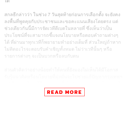
ได้
สกลธีกล่าวว่า ในช่วง 7 วันสุดท้ายก่อนการเลือกตั้ง จะยังคง
ลงพื้นที่พูดคุยกับประชาชนและขอคะแนนเสียงโดยตรง แต่
ช่วงเดียวกันนี้มีการจัดเวทีดีเบตในหลายที่ ซึ่งเห็นว่าเป็น
ประโยชน์ที่จะสามารถชี้แจงนโยบายหรือตอบคำถามต่างๆ
ได้ ที่ผ่านมาทุกเวทีก็พยายามทำอย่างเต็มที่ ส่วนใหญ่ถ้าหาก
ไม่ติดอะไรจะตอบรับคำเชิญทั้งหมด ไม่ว่าเวทีนั้นๆ หรือ
รายการต่างๆ จะเป็นบวกหรือลบกับตน
ส่วนตัวคิดว่าอย่างน้อยทำให้คนที่ยังมองไม่เห็นได้มีโอกาส
รับรู้แนวคิดหรือนโยบายที่มุ่งมั่นจะไปช่วยแก้ปัญหากรุงเทพฯ
แต่เรื่องการไปเวทีดีเบตต่างๆ นี้ ผู้สมัครฯ แต่ละคนก็อาจจะมี
วิธีคิดที่แตกต่างกันไป บางคนอาจจะคิดว่าไม่ไปดีกว่าเพราะ
READ MORE
กลัวพลาด แต่ตนคิดว่าการที่จะเป็นผู้ว่าฯ กทม. แต่ไม่บอก ไม่
ชี้แจง หรือไม่ตอบคำถามอะไรก็ลำบาก
“ทุกเวทีดีเบตผมก็ทำอย่างเต็มที่ พร้อมเสนอนโยบายอย่างดี
ที่สุด และคิดว่าเราจะนำเสนอนโยบายอย่างไรให้เข้าถึงทุก