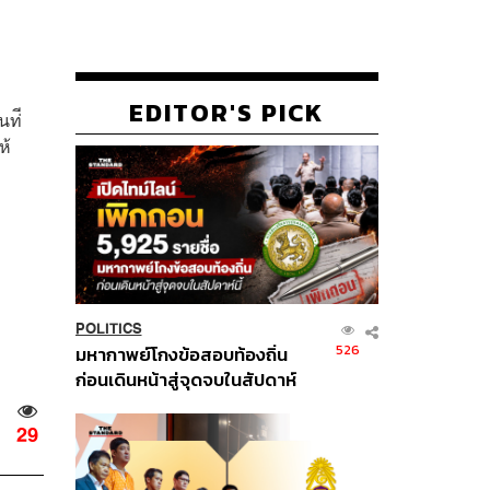
ก
EDITOR'S PICK
ท่ี
ห้
POLITICS
526
มหากาพย์โกงข้อสอบท้องถิ่น
ก่อนเดินหน้าสู่จุดจบในสัปดาห์
นี้
29