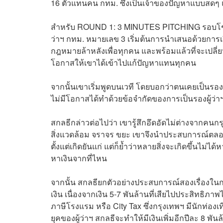
16 ตัวแทนคน กทม. ซึ่งเป็นเจ้าของปัญหาแบบสดๆ
สำหรับ ROUND 1: 3 MINUTES PITCHING รอบโชว์วิสั
ว่าฯ กทม. หมายเลข 3 เริ่มต้นการนำเสนอด้วยการเปิด
กฎหมายล้าหลังเพื่อทุกคน และพร้อมแล้วที่จะเปลี่
โอกาสให้เขาได้เข้าไปแก้ปัญหาแทนทุกคน
จากนั้นเขาเริ่มพูดบนเวที โดยบอกว่าตนเคยเป็นรองผู
ไม่มีโอกาสได้ทำด้วยข้อจำกัดของการเป็นรองผู้ว่า
สกลธีกล่าวต่อไปว่า เขารู้สึกอึดอัดไม่ต่างจากคนกร
สิ่งแวดล้อม จราจร ขยะ เขาจึงนำประสบการณ์ตลอด
ตั้งแต่เกิดยันแก่ แต่ก็ย้ำว่าหลายสิ่งจะเกิดขึ้นไม
หาเงินจากที่ไหน
จากนั้น สกลธียกตัวอย่างประสบการณ์สองเรื่องในกา
เงิน เนื่องจากเงิน 5-7 พันล้านที่เสียไปประสิทธิภา
ภาษีโรงแรม หรือ City Tax ซึ่งกรุงเทพฯ มีนักท่องเท
ยุคของผู้ว่าฯ สกลธีจะทำให้มีเงินเพิ่มอีกปีละ 8 พั