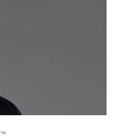
ล
จาก