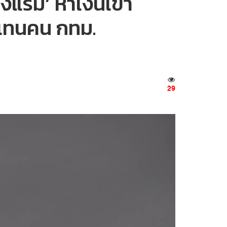
รงแรม’ หาเงินเข้า
บแทนคน กทม.
29