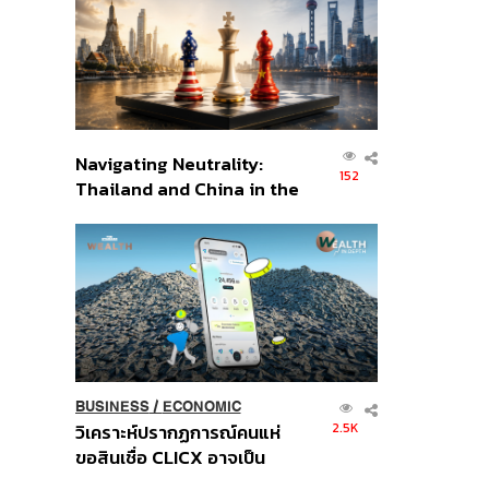
อินโดนีเซีย
Navigating Neutrality:
152
Thailand and China in the
Age of a New Global
Order
BUSINESS
/
ECONOMIC
2.5K
วิเคราะห์ปรากฏการณ์คนแห่
ขอสินเชื่อ CLICX อาจเป็น
เพียงยอดภูเขาน้ำแข็ง ของ