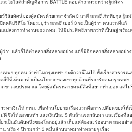
 และไฮไลต์สำคัญคือการ BATTLE ตอบคำถามระหว่างผู้สมัคร
ยทัศน์ของผู้สมัครด้วยเวลาจำกัด 3 นาที สกลธี ภัททิยกุล ผู้สมัค
คลิปวิดีโอ โดยระบุว่า สกลธี เบอร์ 3 จะเป็นผู้ว่าฯ คนแรกที่แก้
ยนแปลงการทำงานของ กทม. ให้มีประสิทธิภาพกว่าที่เป็นอยู่ พร้อ
้ว่าฯ แล้วก็ได้ทำหลายสิ่งหลายอย่าง แต่ก็มีอีกหลายสิ่งหลายอย่างท
ฯ
ุงเทพฯ ทุกคน ว่าทำไมกรุงเทพฯ จะดีกว่านี้ไม่ได้ ทั้งเรื่องสาธารณส
สี่ปีที่เห็นมาทำเป็นนโยบายของเขาทุกด้านที่รองรับคนกรุงเทพฯ
่ได้หากขาดงบประมาณ โดยผู้สมัครหลายคนมีสิ่งที่อยากทำเยอะ แต่ไม่ร
รหาเงินให้ กทม. เพื่อทำนโยบาย เรื่องแรกคือการเปลี่ยนขยะให้เ
พไม่ดี จึงให้เอกชนทำ และเงินปีละ 5 พันล้านจะกลับมา และเรื่องที่ส
ี่ยวเป็นอันดับหนึ่งของโลกอยู่แล้ว เก็บแค่ห้องละร้อยบาท สองอย่าง
นล้าน หรือ 4 ปีรวมกว่า 3 หมื่นล้านบาทมาทำหลายๆ เรื่อง