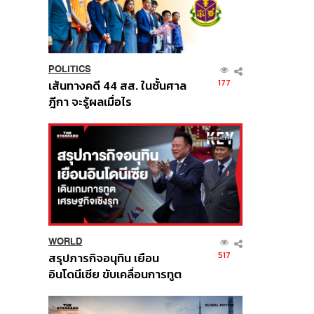
POLITICS
177
เส้นทางคดี 44 สส. ในชั้นศาล
ฎีกา จะรู้ผลเมื่อไร
WORLD
517
สรุปภารกิจอนุทิน เยือน
อินโดนีเซีย ขับเคลื่อนการทูต
เศรษฐกิจเชิงรุก ประกาศหุ้น
ส่วนยุทธศาสตร์ไทย –