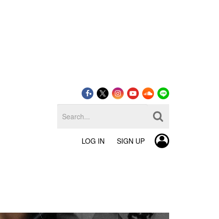
LOG IN
SIGN UP