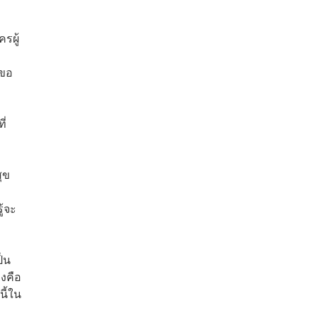
รผู้
มขอ
ี่
ุข
ู้จะ
ป็น
องคือ
นี้ใน