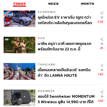
TODAY
WEEK
MONTH
ABOUT THE AUTHOR
ECONOMIC
สกุลชัย เก่งอนันตานนท์
ยุคใหม่รถ EV ราคาเริ่ม (ถูก) กว่า
Content Creator สำนักข่าว THE
3.2K
รถไฮบริด หลังต้นทุนแบตเตอรี่ลด
STANDARD WEALTH
ลง - จีนแห่บุกตลาดเกิดใหม่
POP
นาคี๓ ครุฑา นาคี เผยภาพชุดแรก
2K
พร้อมปักวันฉาย 22 ต.ค. นี้
THAILAND
เมื่อถนนกลายเป็นรันเวย์ ‘แยกริน
1.6K
คำ’ จัด LANNA HAUTE
COUTURE กลางสายฝน
BUSINESS
ลองใช้ Sennheiser MOMENTUM
505
5 Wireless หูฟัง 14,990 บาท ที่ให้