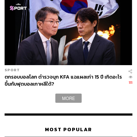
สามารถติดตาม THE STANDARD WEALTH
ผ่านแอปพลิเคชันต่างๆ ที่คุณสะดวกหรือใช้งานอยู่แล้วได้เลย
TAGS:
Donald Trump
USA
Bitcoin
สกุลเงินดิจิทัล
SPORT
BTC
ตกรอบบอลโลก ตำรวจบุก KFA แฉแผลเก่า 15 ปี เกิดอะไร
111
ขึ้นกับฟุตบอลเกาหลีใต้?
MORE
233
MOST POPULAR