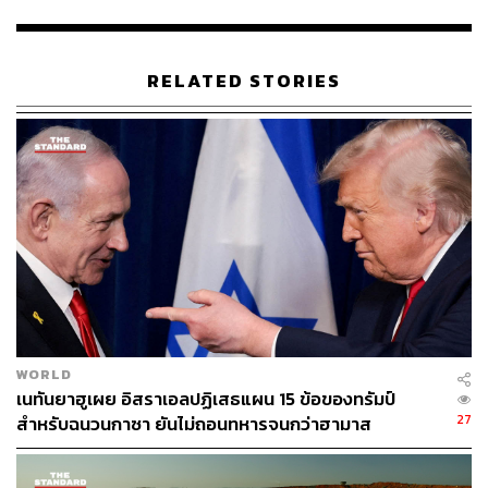
ตั้งบุคคลที่เป็นมิตรต่ออุตสาหกรรมเข้าสู่ตำแหน่งสำคัญ เช่น
พอล แอตกินส์ ประธานคณะกรรมการกำกับหลักทรัพย์และ
ตลาดหลักทรัพย์ (SEC) และเดวิด แซคส์ ที่ปรึกษาด้าน AI
RELATED STORIES
ของทำเนียบขาว
นอกจากนี้ ทรัมป์ยังได้ลงนามในคำสั่งฝ่ายบริหารเมื่อเดือน
มีนาคมเพื่อจัดตั้งคลังสำรองคริปโทเคอร์เรนซีเชิง
ยุทธศาสตร์ของประเทศ
ล่าสุด คณะกรรมาธิการบริการทางการเงินของสภาผู้แทน
ราษฎรซึ่งนำโดยพรรครีพับลิกัน ได้ประกาศให้สัปดาห์ที่จะ
เริ่มต้นในวันที่ 14 กรกฎาคมนี้เป็น ‘Crypto Week’ ซึ่งสภาจะ
พิจารณาร่างกฎหมายที่เป็นมิตรต่อคริปโตหลายฉบับ รวมถึง
GENIUS Act โดยมีเป้าหมายเพื่อผลักดันให้สหรัฐฯ กลายเป็น
เมืองหลวงคริปโตของโลก
WORLD
เนทันยาฮูเผย อิสราเอลปฏิเสธแผน 15 ข้อของทรัมป์
27
สำหรับ GENIUS Act ซึ่งผ่านการอนุมัติจากวุฒิสภาไปแล้ว
สำหรับฉนวนกาซา ยันไม่ถอนทหารจนกว่าฮามาส
ปลดอาวุธแท้จริง
เมื่อเดือนพฤษภาคม ถือเป็นกฎหมายของรัฐบาลกลางฉบับ
แรกที่จะกำกับดูแลผู้ออก Stablecoin โดยกำหนดให้ต้องมี