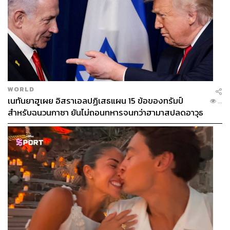
WORLD
เนทันยาฮูเผย อิสราเอลปฏิเสธแผน 15 ข้อของทรัมป์
...
สำหรับฉนวนกาซา ยันไม่ถอนทหารจนกว่าฮามาสปลดอาวุธ
แท้จริง