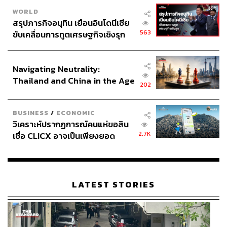
WORLD
สรุปภารกิจอนุทิน เยือนอินโดนีเซีย
563
ขับเคลื่อนการทูตเศรษฐกิจเชิงรุก
ประกาศหุ้นส่วนยุทธศาสตร์ไทย –
อินโดนีเซีย
Navigating Neutrality:
Thailand and China in the Age
202
of a New Global Order
BUSINESS
/
ECONOMIC
วิเคราะห์ปรากฏการณ์คนแห่ขอสิน
2.7K
เชื่อ CLICX อาจเป็นเพียงยอด
ภูเขาน้ำแข็ง ของปัญหาหนี้ครัว
เรือนไทยที่ถูกซุกไว้
LATEST STORIES