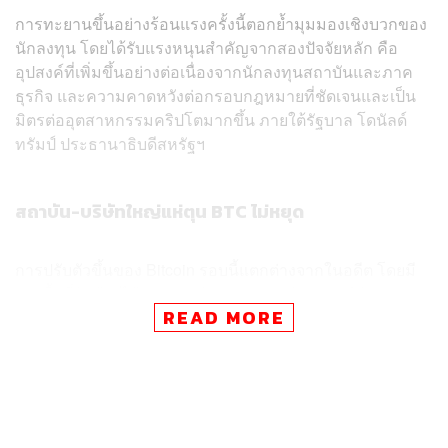
การทะยานขึ้นอย่างร้อนแรงครั้งนี้ตอกย้ำมุมมองเชิงบวกของ
นักลงทุน โดยได้รับแรงหนุนสำคัญจากสองปัจจัยหลัก คือ
อุปสงค์ที่เพิ่มขึ้นอย่างต่อเนื่องจากนักลงทุนสถาบันและภาค
ธุรกิจ และความคาดหวังต่อกรอบกฎหมายที่ชัดเจนและเป็น
มิตรต่ออุตสาหกรรมคริปโตมากขึ้น ภายใต้รัฐบาล โดนัลด์
ทรัมป์ ประธานาธิบดีสหรัฐฯ
สถาบัน-บริษัทใหญ่แห่ตุน BTC ไม่หยุด
การปรับตัวขึ้นของ Bitcoin รอบนี้แตกต่างจากในอดีต โดยมี
แรงซื้อที่จับต้องได้จากกลุ่มนักลงทุนสถาบันและบริษัทจด
READ MORE
ทะเบียนเข้ามาอย่างต่อเนื่อง ซึ่งช่วยดูดซับอุปทานในตลาด
และสร้างเสถียรภาพให้กับราคา
โจชัว จู ประธานร่วมของ Hong Kong Web3 Association
กล่าวว่า “การทำสถิติสูงสุดใหม่ของ Bitcoin ครั้งนี้ขับเคลื่อน
โดยการสะสมอย่างไม่หยุดยั้งของนักลงทุนสถาบัน ผู้เล่นราย