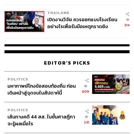
ผู้ใช้ถอดเปลี่ยนแบตเองได้ ก่อนกฎ
EU บังคับปีหน้า
THAILAND
เปิดงานวิจัย ควรออกแบบโรงเรียน
314
อย่างไรเพื่อรับมือเหตุกราดยิง
EDITOR'S PICKS
POLITICS
มหากาพย์โกงข้อสอบท้องถิ่น ก่อน
609
เดินหน้าสู่จุดจบในสัปดาห์นี้
POLITICS
เส้นทางคดี 44 สส. ในชั้นศาลฎีกา
241
จะรู้ผลเมื่อไร