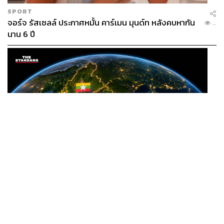
SPORT
จอร์จ รัสเซลล์ ประกาศหมั้น คาร์เมน มุนด์ท หลังคบหากัน
...
นาน 6 ปี
WORLD
/
THAILAND
ISP เรียกร้องรัฐบาลไทยปรับยุทธศาสตร์ต่อเมียนมา เสนอ
...
โมเดล ‘3 ระเบียง’ รับมือภัยคุกคามข้ามแดน