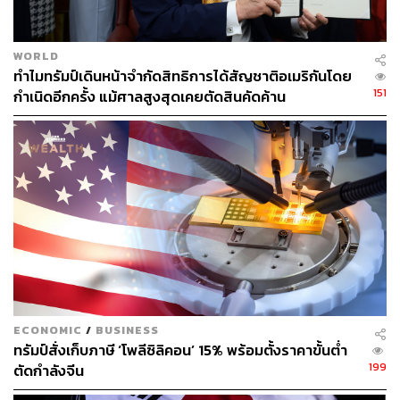
และ Nvidia กลายเป็นบริษัทแรกของโลกที่มีมูลค่าทะลุ 4
ล้านล้านดอลลาร์ สะท้อนถึงบรรยากาศการลงทุนใน
สินทรัพย์เสี่ยงที่ยังคงเป็นบวก
WORLD
ทำไมทรัมป์เดินหน้าจำกัดสิทธิการได้สัญชาติอเมริกันโดย
สถานการณ์ล่าสุดตอกย้ำว่า Bitcoin กำลังเปลี่ยนผ่านจากการ
151
กำเนิดอีกครั้ง แม้ศาลสูงสุดเคยตัดสินคัดค้าน
เป็นเพียงสินทรัพย์เพื่อการเก็งกำไร สู่การเป็นสินทรัพย์ที่ได้รับ
การยอมรับจากภาคธุรกิจและนักลงทุนสถาบันมากขึ้น โดย
มีนโยบายและกฎระเบียบจากมหาอำนาจทางเศรษฐกิจอย่าง
สหรัฐฯ เป็นตัวแปรสำคัญที่จะกำหนดทิศทางของตลาดใน
ระยะต่อไป
ภาพ:
May James/SOPA Images/LightRocket via Getty
Images
อ้างอิง:
https://www.forbes.com/sites/tylerroush/2025/07/10/b
itcoin-hits-record-high-ahead-of-crypto-week/
ECONOMIC
/
BUSINESS
https://www.reuters.com/world/middle-east/dollar-cat
ทรัมป์สั่งเก็บภาษี ‘โพลีซิลิคอน’ 15% พร้อมตั้งราคาขั้นต่ำ
ches-breath-brazil-real-slides-tariff-threat-bitcoin-nea
199
ตัดกำลังจีน
r-record-high-2025-07-10/