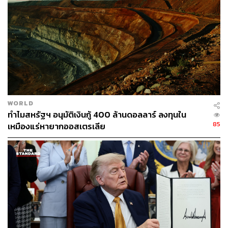
สินทรัพย์สำรองเพื่อค้ำประกัน ซึ่งนักวิเคราะห์มองว่าจะช่วย
สร้างความน่าเชื่อถือให้กับตลาด Stablecoin ที่มีมูลค่ากว่า
2.38 แสนล้านดอลลาร์สหรัฐ และดึงดูดนักลงทุนหน้าใหม่ได้
มากขึ้น
มูลค่าตลาดคริปโตพุ่ง 1.6 แสนล้านดอลลาร์ใน 24
ชั่วโมง
WORLD
ทำไมสหรัฐฯ อนุมัติเงินกู้ 400 ล้านดอลลาร์ ลงทุนใน
การปรับตัวขึ้นของ Bitcoin ได้ส่งผลบวกต่อตลาดคริปโตใน
85
เหมืองแร่หายากออสเตรเลีย
ภาพรวม โดยข้อมูลจาก CoinGecko ระบุว่า มูลค่าตลาดคริป
โตรวมทั่วโลกเพิ่มขึ้นประมาณ 1.6 แสนล้านดอลลาร์ ในช่วง
24 ชั่วโมงที่ผ่านมา สู่ระดับ 3.69 ล้านล้านดอลลาร์ สกุลเงิน
ดิจิทัลอื่นๆ ก็ปรับตัวขึ้นอย่างคึกคักเช่นกัน เช่น Ethereum +5-
7%, XRP +5.3%, Solana +4.3% และ Dogecoin +6.2%
การทะยานขึ้นของ Bitcoin เกิดขึ้นในขณะที่ตลาดหุ้นสหรัฐฯ
อย่าง Nasdaq และ S&P 500 ก็ทำสถิติปิดสูงสุดใหม่เช่นกัน