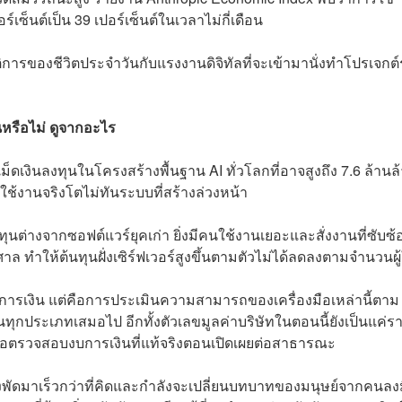
ซ็นต์เป็น 39 เปอร์เซ็นต์ในเวลาไม่กี่เดือน
บัติการของชีวิตประจำวันกับแรงงานดิจิทัลที่จะเข้ามานั่งทำโปรเจกต์
ึ้นหรือไม่ ดูจากอะไร
ดเงินลงทุนในโครงสร้างพื้นฐาน AI ทั่วโลกที่อาจสูงถึง 7.6 ล้านล
ช้งานจริงโตไม่ทันระบบที่สร้างล่วงหน้า
ุนต่างจากซอฟต์แวร์ยุคเก่า ยิ่งมีคนใช้งานเยอะและสั่งงานที่ซับซ้
ทำให้ต้นทุนฝั่งเซิร์ฟเวอร์สูงขึ้นตามตัวไม่ได้ลดลงตามจำนวนผู้
ื่องการเงิน แต่คือการประเมินความสามารถของเครื่องมือเหล่านี้ตาม
กประเภทเสมอไป อีกทั้งตัวเลขมูลค่าบริษัทในตอนนี้ยังเป็นแค่ร
องรอตรวจสอบงบการเงินที่แท้จริงตอนเปิดเผยต่อสาธารณะ
งพัดมาเร็วกว่าที่คิดและกำลังจะเปลี่ยนบทบาทของมนุษย์จากคนลง