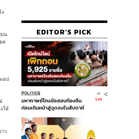
ิง
EDITOR'S PICK
ู่บน
ียล
์แอป
POLITICS
549
มหากาพย์โกงข้อสอบท้องถิ่น
I
ก่อนเดินหน้าสู่จุดจบในสัปดาห์
งให้
นี้
ะยาว