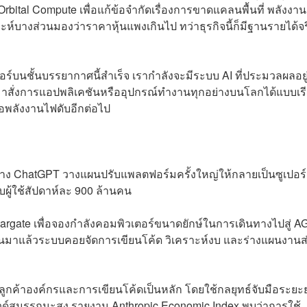
bital Compute เพื่อแก้ข้อจำกัดเรื่องการขาดแคลนพื้นที่ พลังงาน
์บางส่วนมองว่าราคาหุ้นแพงเกินไป ทว่าธุรกิจนี้ก็มีฐานรายได้จร
ร์บนชั้นบรรยากาศนี้สำเร็จ เรากำลังจะมีระบบ AI ที่ประมวลผลอย
มาสั่งการแอปพลิเคชันหรืออุปกรณ์ทำงานทุกอย่างบนโลกได้แบบเร
ือพลังงานไฟดับอีกต่อไป
ู้สร้าง ChatGPT วางแผนปรับแพลตฟอร์มครั้งใหญ่ให้กลายเป็นซูเปอร
ับผู้ใช้สัปดาห์ละ 900 ล้านคน
rgate เพื่อจองกำลังคอมพิวเตอร์ขนาดยักษ์ในการเดินทางไปสู่ AG
ขึ้นมาแล้วระบบคอยจัดการเขียนโค้ด วิเคราะห์งบ และร่างแผนงานส่
ุ่มลูกค้าองค์กรและการเขียนโค้ดเป็นหลัก โดยใช้กลยุทธ์จับมือระย
าวด์สมรรถนะสูง รายงาน Anthropic Economic Index พบว่าการใช้