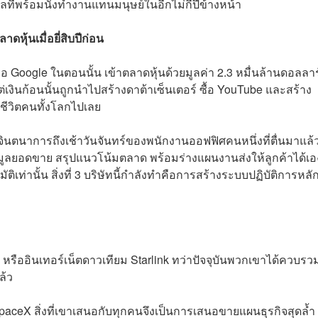
ที่พร้อมนั่งทำงานแทนมนุษย์ในอีกไม่กี่ปีข้างหน้า
หุ้นเมื่อยี่สิบปีก่อน
อ Google ในตอนนั้น เข้าตลาดหุ้นด้วยมูลค่า 2.3 หมื่นล้านดอลลา
เงินก้อนนั้นถูกนำไปสร้างดาต้าเซ็นเตอร์ ซื้อ YouTube และสร้าง
ีชีวิตคนทั้งโลกไปเลย
องจินตนาการถึงเช้าวันจันทร์ของพนักงานออฟฟิศคนหนึ่งที่ตื่นมาแล
มูลยอดขาย สรุปแนวโน้มตลาด พร้อมร่างแผนงานส่งให้ลูกค้าได้เ
ัติเท่านั้น สิ่งที่ 3 บริษัทนี้กำลังทำคือการสร้างระบบปฏิบัติการหล
ืออินเทอร์เน็ตดาวเทียม Starlink ทว่าปัจจุบันพวกเขาได้ควบรว
ล้ว
 SpaceX สิ่งที่เขาเสนอกับทุกคนจึงเป็นการเสนอขายแผนธุรกิจสุดล้ำ