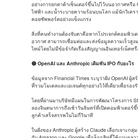
อย่างการยกดาต้าเซ็นเตอร์ขึ้นไปไว้บนอวกาศหรือ Or
ไฟฟ้า และน้ำระบายความร้อนบนโลก แม้นักวิเคราะห
คอยซัพพอร์ตอย่างแข็งแกร่ง
สิ่งที่คนทำงานต้องจับตาคือหากโปรเจกต์คอมพิวเตอ
อวกาศ สามารถเชื่อมต่อและส่งข้อมูลความเร็วสูง
ไทม์โดยไม่มีข้อจำกัดเรื่องสัญญาณอินเทอร์เน็ตหร
🟡 OpenAI และ Anthropic เดิมพัน IPO กับอะไร
ข้อมูลจาก Financial Times ระบุว่าฝั่ง OpenAI ผ
ที่รวมโมเดลและเอเจนต์ทุกอย่างไว้ที่เดียวเพื่อรองร
โดยที่ผ่านมาบริษัทมีแผนในการพัฒนาโครงการ Sta
ลองจินตนาการถึงเช้าวันจันทร์ที่เปิดคอมพิวเตอร์
ลูกค้าเสร็จสรรพในไม่กี่วินาที
ในฝั่งของ Anthropic ผู้สร้าง Claude เลือกเจาะกล
กับ Amazon และ Google เพื่อล็อกสิทธิ์ใช้งานคล