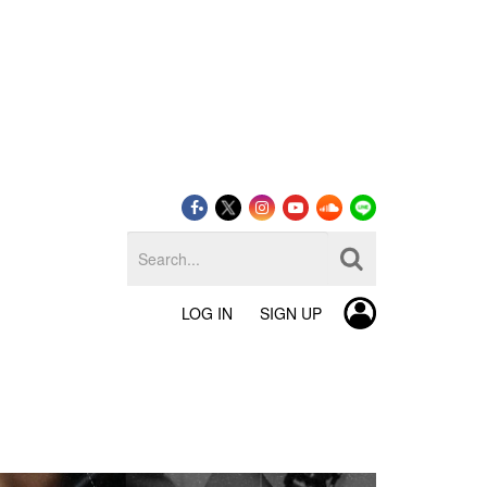
LOG IN
SIGN UP