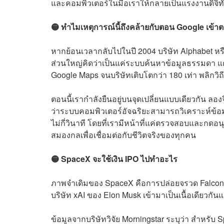
และคอมพิวเตอร์ในมือเราให้กลายเป็นแรงงานดิจิทัล
🟡 ทำไมเหตุการณ์นี้ถึงคล้ายกับตอน Google เข้าตลาด
หากย้อนเวลากลับไปในปี 2004 บริษัท Alphabet หรื
ส่วนใหญ่คิดว่าเป็นแค่ระบบค้นหาข้อมูลธรรมดา แต่
Google Maps จนบริษัทเติบโตกว่า 180 เท่า พลิกวิถ
ตอนนี้เรากำลังยืนอยู่บนจุดเปลี่ยนแบบเดียวกัน ล
ว่าระบบคอมพิวเตอร์อัจฉริยะสามารถวิเคราะห์ข้อ
ไม่กี่วินาที โดยที่เรามีหน้าที่แค่ตรวจสอบและกดอนุม
สมองกลเพื่อเชื่อมต่อกับชีวิตจริงของทุกคน
🟡 SpaceX จะใช้เงิน IPO ไปทำอะไร
ภาพจำเดิมของ SpaceX คือการปล่อยจรวด Falcon หร
บริษัท xAI ของ Elon Musk เข้ามาเป็นเนื้อเดียวกันแ
ข้อมูลจากบริษัทวิจัย Morningstar ระบุว่า สำหรับ