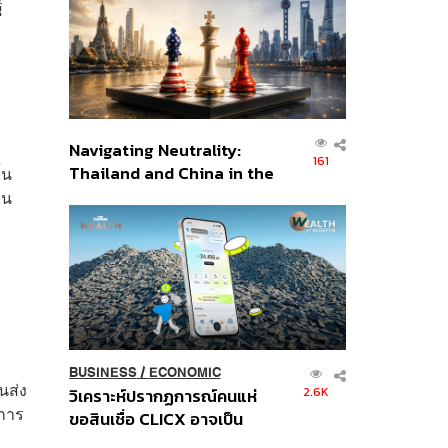
์
อินโดนีเซีย
Navigating Neutrality:
161
Thailand and China in the
้น
Age of a New Global
ทน
Order
BUSINESS
/
ECONOMIC
นส่ง
2.6K
วิเคราะห์ปรากฏการณ์คนแห่
ิการ
ขอสินเชื่อ CLICX อาจเป็น
เพียงยอดภูเขาน้ำแข็ง ของ