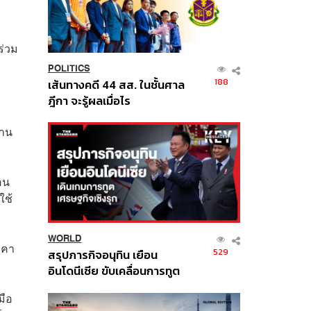
ร่วม
POLITICS
188
เส้นทางคดี 44 สส. ในชั้นศาล
ฎีกา จะรู้ผลเมื่อไร
้าน
อน
ใช้
WORLD
าคา
529
สรุปภารกิจอนุทิน เยือน
อินโดนีเซีย ขับเคลื่อนการทูต
เศรษฐกิจเชิงรุก ประกาศหุ้น
มือ
ส่วนยุทธศาสตร์ไทย –