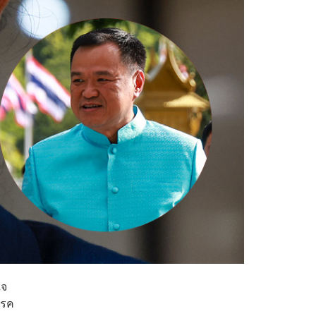
ใจ
รรค