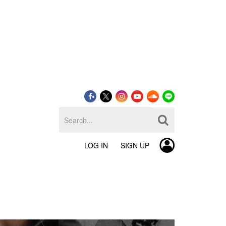
LOG IN
SIGN UP