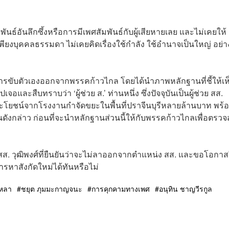
ันธ์อันลึกซึ้งหรือการมีเพศสัมพันธ์กับผู้เสียหายเลย และไม่เคยให้
เพียงบุคคลธรรมดา ไม่เคยคิดเรื่องใช้กำลัง ใช้อำนาจเป็นใหญ่ อย่าง
บตัวเองออกจากพรรคก้าวไกล โดยได้นำภาพหลักฐานที่ชี้ให้เห็
อและสืบทราบว่า ‘ผู้ช่วย ส.’ ท่านหนึ่ง ซึ่งปัจจุบันเป็นผู้ช่วย สส.
ะโยชน์จากโรงงานกำจัดขยะในพื้นที่ปราจีนบุรี​หลายล้านบาท พร้
นดังกล่าว ก่อนที่จะนำหลักฐานส่วนนี้ให้กับพรรคก้าวไกลเพื่อตรว
สส. วุฒิพงศ์ที่ยืนยันว่าจะไม่ลาออกจากตำแหน่ง สส. และขอโอกา
หาสังกัดใหม่ได้ทันหรือไม่
เหลา
ชยุต ภุมมะกาญจนะ
การคุกคามทางเพศ
อนุทิน ชาญวีรกูล