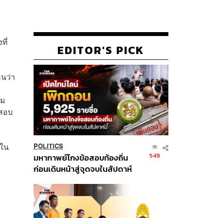
ที่
EDITOR'S PICK
นว่า
อม
จสอบ
สใน
POLITICS
549
มหากาพย์โกงข้อสอบท้องถิ่น
ก่อนเดินหน้าสู่จุดจบในสัปดาห์
นี้