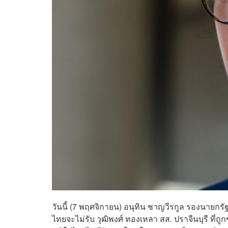
วันนี้ (7 พฤศจิกายน) อนุทิน ชาญวีรกูล รองนายก
ไทยจะไม่รับ วุฒิพงศ์ ทองเหลา สส. ปราจีนบุรี 