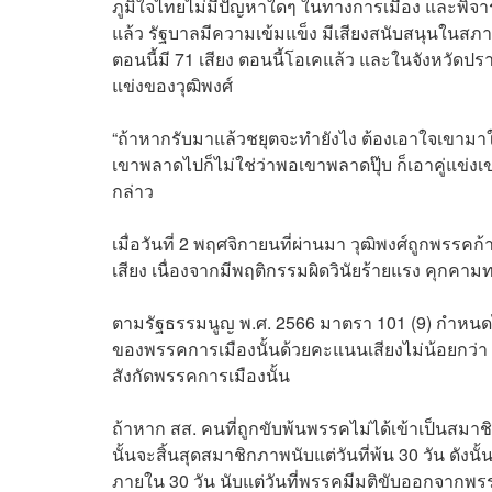
ภูมิใจไทยไม่มีปัญหาใดๆ ในทางการเมือง และพิ
แล้ว รัฐบาลมีความเข้มแข็ง มีเสียงสนับสนุนในสภาเ
ตอนนี้มี 71 เสียง ตอนนี้โอเคแล้ว และในจังหวัดปรา
แข่งของวุฒิพงศ์
“ถ้าหากรับมาแล้วชยุตจะทำยังไง ต้องเอาใจเขามาใส่ใ
เขาพลาดไปก็ไม่ใช่ว่าพอเขาพลาดปุ๊บ ก็เอาคู่แข่งเข
กล่าว
เมื่อวันที่ 2 พฤศจิกายนที่ผ่านมา วุฒิพงศ์ถูกพร
เสียง เนื่องจากมีพฤติกรรมผิดวินัยร้ายแรง คุกคา
ตามรัฐธรรมนูญ พ.ศ. 2566 มาตรา 101 (9) กำหนดไ
ของพรรคการเมืองนั้นด้วยคะแนนเสียงไม่น้อยกว่
สังกัดพรรคการเมืองนั้น
ถ้าหาก สส. คนที่ถูกขับพ้นพรรคไม่ได้เข้าเป็นสมา
นั้นจะสิ้นสุดสมาชิกภาพนับแต่วันที่พ้น 30 วัน ดั
ภายใน 30 วัน นับแต่วันที่พรรคมีมติขับออกจากพรรค