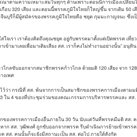
จารณาตามความเหมาะสมในทุกๆ ด้านเพราะตอนนี้การเมืองเปลี่ยน
กือบ 320 เสียง และตอนนี้พรรคภูมิใจไทยก็ใหญ่ขึ้น จากเดิม 50 เส
จีนบุรีก็มีผู้สมัครของพรรคภูมิใจไทยคือ ชยุต ภุมมะกาญจนะ ซึ่งเป็
จเรา เราต้องคิดถึงคุณชยุต อยู่กับพรรคมาตั้งแต่เปิดพรรค เที่ยวน
าเข้ามาเลยเพื่อมาเติมเสียง สส. เราก็คงไม่ทำงานอย่างนั้น” อนุทิน
รคก้าวไกลขับออกจากสมาชิกพรรคก้าวไกล ด้วยมติ 120 เสียง จาก 128
มทางเพศ
ว้ว่า กรณีที่ สส. พ้นจากการเป็นสมาชิกของพรรคการเมืองตามมต
า 3 ใน 4 ของที่ประชุมร่วมของคณะกรรมการบริหารพรรคและ สส. ท
ชิกของพรรคการเมืองอื่นภายใน 30 วัน นับแต่วันที่พรรคมีมติ สส. 
งนั้นหาก สส. วุฒิพงศ์ ถูกขับออกจากพรรค รีบดำเนินการย้ายเข้าพรร
 สส. คนนั้นก็จะยังมีสถานะเป็น สส. ต่อไป ภายใต้สังกัด