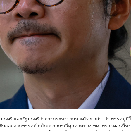
รัฐมนตรี และรัฐมนตรีว่าการกระทรวงมหาดไทย กล่าวว่า พรรคภูมิ
ที่ถูกขับออกจากพรรคก้าวไกลจากกรณีคุกคามทางเพศ เพราะตอนนี้พ