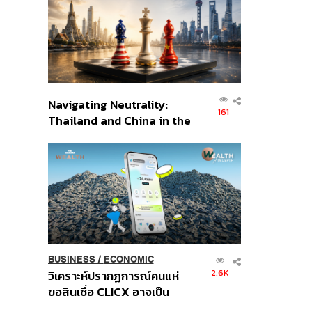
อินโดนีเซีย
Navigating Neutrality:
161
Thailand and China in the
Age of a New Global
Order
BUSINESS
/
ECONOMIC
2.6K
วิเคราะห์ปรากฏการณ์คนแห่
ขอสินเชื่อ CLICX อาจเป็น
เพียงยอดภูเขาน้ำแข็ง ของ