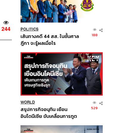
244
POLITICS
188
เส้นทางคดี 44 สส. ในชั้นศาล
ฎีกา จะรู้ผลเมื่อไร
WORLD
529
สรุปภารกิจอนุทิน เยือน
อินโดนีเซีย ขับเคลื่อนการทูต
เศรษฐกิจเชิงรุก ประกาศหุ้น
ส่วนยุทธศาสตร์ไทย –