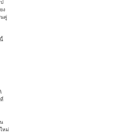
ไป
ียง
นคู่
ี้
ิ
ี่
คน
คใหม่