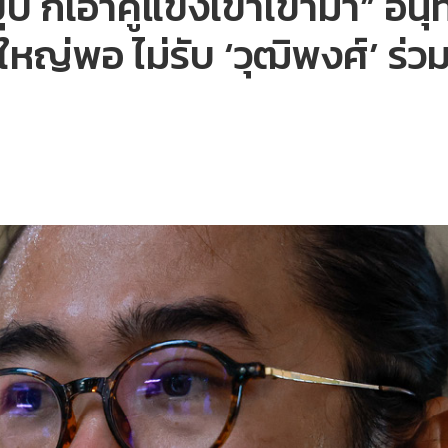
บ ก็เอาคู่แข่งเขาเข้ามา” อนุท
งใหญ่พอ ไม่รับ ‘วุฒิพงศ์’ ร่