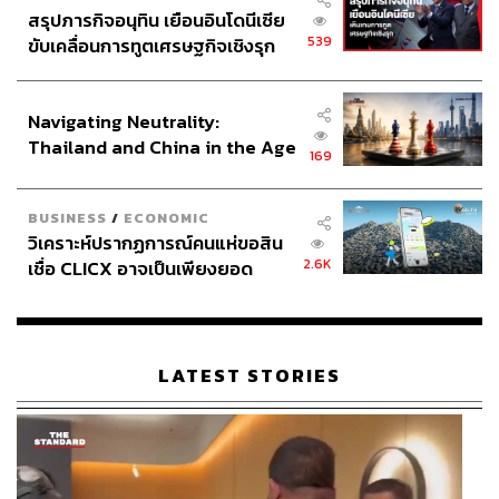
สรุปภารกิจอนุทิน เยือนอินโดนีเซีย
539
ขับเคลื่อนการทูตเศรษฐกิจเชิงรุก
ประกาศหุ้นส่วนยุทธศาสตร์ไทย –
อินโดนีเซีย
Navigating Neutrality:
Thailand and China in the Age
169
of a New Global Order
BUSINESS
/
ECONOMIC
วิเคราะห์ปรากฏการณ์คนแห่ขอสิน
2.6K
เชื่อ CLICX อาจเป็นเพียงยอด
ภูเขาน้ำแข็ง ของปัญหาหนี้ครัว
เรือนไทยที่ถูกซุกไว้
LATEST STORIES