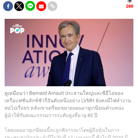
286
ดูเหมือนว่า Bernard Arnault ประธานใหญ่และซีอีโอของ
เครือแฟชั่นลักซ์ชัวรีอันดับหนึ่งอย่าง LVMH ยังคงมีไฟทำงาน
ต่อไปเรื่อยๆ หลังเขาเตรียมขยายแผนอายุเกษียณตำแหน่ง
ผู้นำให้กับคณะกรรมการระดับสูงที่อายุ 85 ปี
โดยแผนอายุเกษียณนี้จะถูกพิจารณาโดยผู้ถือหุ้นในการ
ประชุมสามัญประจำปีในวันที่ 17 เมษายนนี้ ซึ่งในปี 2022 มี