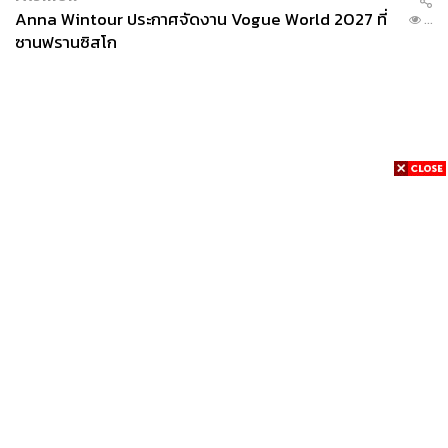
Anna Wintour ประกาศจัดงาน Vogue World 2027 ที่
...
ซานฟรานซิสโก
News
Wealth
Pop
Podcast
Video
Now
Opinion
Careers
Events
Privacy
About
Contact
Policy
FOR
ADVERTISING
MEMBERSHIP