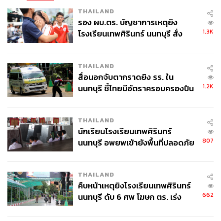
THAILAND
รอง ผบ.ตร. บัญชาการเหตุยิง
1.3K
โรงเรียนเทพศิรินทร์ นนทบุรี สั่ง
ค้นหา 2 รอบยืนยันไร้คนติดค้าง พบ
ศพปู่-ย่าที่บ้านพักผู้ก่อเหตุ
THAILAND
สื่อนอกจับตากราดยิง รร. ใน
1.2K
นนทบุรี ชี้ไทยมีอัตราครอบครองปืน
สูงในระดับต้นของภูมิภาค
THAILAND
นักเรียนโรงเรียนเทพศิรินทร์
807
นนทบุรี อพยพเข้ายังพื้นที่ปลอดภัย
ชั่วคราว หลังเหตุใช้อาวุธปืนภายใน
โรงเรียนคลี่คลาย
THAILAND
คืบหน้าเหตุยิงโรงเรียนเทพศิรินทร์
662
นนทบุรี ดับ 6 ศพ โฆษก ตร. เร่ง
สอบปมขโมยปืนปู่ก่อเหตุ