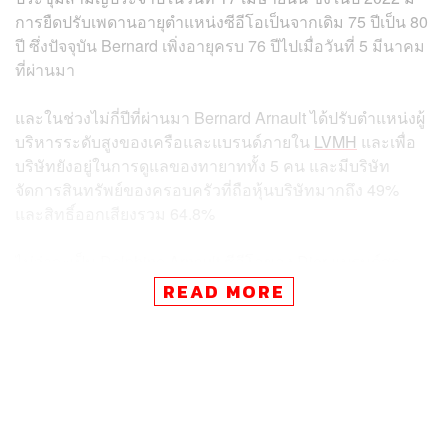
การยืดปรับเพดานอายุตำแหน่งซีอีโอเป็นจากเดิม 75 ปีเป็น 80
ปี ซึ่งปัจจุบัน Bernard เพิ่งอายุครบ 76 ปีไปเมื่อวันที่ 5 มีนาคม
ที่ผ่านมา
และในช่วงไม่กี่ปีที่ผ่านมา Bernard Arnault ได้ปรับตำแหน่งผู้
บริหารระดับสูงของเครือและแบรนด์ภายใน
LVMH
และเพื่อ
บริษัทยังอยู่ในการดูแลของทายาททั้ง 5 คน และมีบริษัท
จัดการสินทรัพย์ของครอบครัวที่ถือหุ้นบริษัทมากถึง 49%
และสิทธิ์ออกเสียงรวม 64.8%
ไม่ว่าจะเป็น Delphine Arnault ซีอีโอของ Dior แบรนด์สุด
หวงของพ่อ, Antoine Arnault ลูกชายคนรองที่มาดูแลเรื่อง
READ MORE
การสื่อสารองค์กรและภาพลักษณ์ด้านสิ่งแวดล้อมของเครือ
ลักชัวรี
ส่วนลูกชายทั้ง 3 ทั้ง Alexandre Arnault ที่ย้ายจาก Rimowa
และ Tiffany & Co. มาเป็นรองซีอีโอของฝั่งสุรา Moët
Hennessy และเมื่อวันก่อน Frédéric Arnault ก็ย้ายมาเป็นซีอี