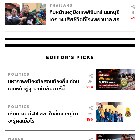
THAILAND
คืบหน้าเหตุยิงเทพศิรินทร์ นนทบุรี
521
เด็ก 14 เสียชีวิตที่โรงพยาบาล สธ.
ยืนยันครูเสียชีวิต 5 ราย เจ็บ 22
ราย
EDITOR'S PICKS
POLITICS
มหากาพย์โกงข้อสอบท้องถิ่น ก่อน
559
เดินหน้าสู่จุดจบในสัปดาห์นี้
POLITICS
เส้นทางคดี 44 สส. ในชั้นศาลฎีกา
196
จะรู้ผลเมื่อไร
WORLD