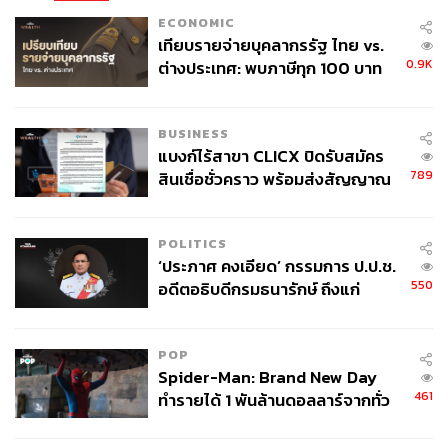
ECONOMIC
เทียบรายจ่ายบุคลากรรัฐ ไทย vs.
0.9K
ต่างประเทศ: พบภาษีทุก 100 บาท
ของคนไทยใช้ไปกับข้าราชการเฉียด
40 บาท
BUSINESS
แบงก์ไร้สาขา CLICX ปิดรับสมัคร
789
สินเชื่อชั่วคราว พร้อมส่งสัญญาณ
เตือนกลุ่มกู้เงินผิดวัตถุประสงค์-ให้
ข้อมูลเท็จ เตรียมดำเนินคดีเด็ดขาด
POLITICS
‘ประภาศ คงเอียด’ กรรมการ ป.ป.ช.
550
อดีตอธิบดีกรมธนารักษ์ ถึงแก่
อนิจกรรม
POP
Spider-Man: Brand New Day
461
ทำรายได้ 1 พันล้านดอลลาร์จากทั่ว
โลกภายใน 6 วัน