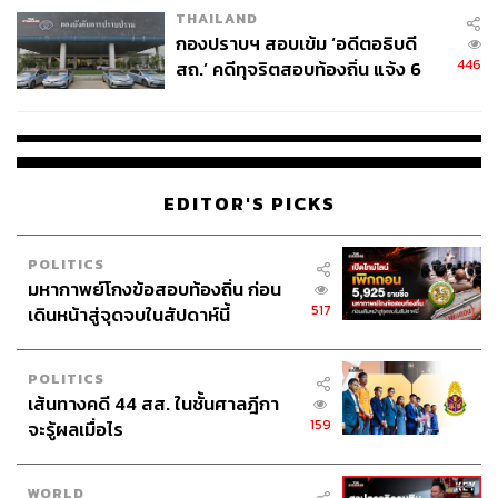
THAILAND
กองปราบฯ สอบเข้ม ‘อดีตอธิบดี
446
สถ.’ คดีทุจริตสอบท้องถิ่น แจ้ง 6
ข้อหาหนัก จ่อชง ป.ป.ช. 12 ส.ค. นี้
EDITOR'S PICKS
POLITICS
มหากาพย์โกงข้อสอบท้องถิ่น ก่อน
517
เดินหน้าสู่จุดจบในสัปดาห์นี้
POLITICS
เส้นทางคดี 44 สส. ในชั้นศาลฎีกา
159
จะรู้ผลเมื่อไร
WORLD