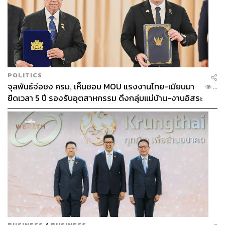
POLITICS
จุลพันธ์จ่อชง ครม. เห็นชอบ MOU แรงงานไทย-เมียนมา
...
ยืดเวลา 5 ปี รองรับอุตสาหกรรม ดึงกลุ่มแม่บ้าน-งานอิสระ
เข้าสู่ระบบประกันสังคม
BUSINESS
/
BUSINESS