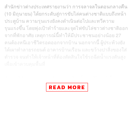
สำนักข่าวต่างประเทศรายงานว่า การจลาจลในตอนกลางคืน
(10 มิถุนายน) ได้ยกระดับสู่การขับไล่คนต่างชาติแบบถึงหน้า
ประตูบ้าน ความรุนแรงยังคงดำเนินต่อไปและทวีความ
รุนแรงขึ้น โดยพุ่งเป้าทำร้ายและจุดไฟขับไล่ชาวต่างชาติออก
จากที่พักอาศัย เหตุการณ์นี้ทำให้มีประชาชนอย่างน้อย 27
คนต้องหนีเอาชีวิตรอดออกจากบ้าน นอกจากนี้ ผู้ประท้วงยัง
ได้เผาทำลายรถยนต์ อาคารบ้านเรือน และขว้างปาสิ่งของใส่
ตำรวจ จนทำให้เจ้าหน้าที่ต้องตัดสินใจใช้รถฉีดน้ำแรงดันสูง
เพื่อเข้าควบคุมพื้นที่
ตำรวจได้ประกาศอย่างชัดเจนว่า ใครก็ตามที่โพสต์เนื้อหา
ข่มขู่ คุกคาม หรือนำที่อยู่ของคนอื่นมาแชร์บนโลกออนไลน์
READ MORE
จะถูกสอบสวนและดำเนินคดีทางกฎหมาย ขณะที่รัฐมนตรี
ว่าการกระทรวงเทคโนโลยีได้สั่งการให้หน่วยงานกำกับดูแล
(Ofcom) ประสานงานพูดคุยกับแพลตฟอร์ม X (Twitter) และ
โซเชียลมีเดียเจ้าอื่นๆ โดยด่วน เพื่อจัดการกับเนื้อหาที่เชื่อม
โยงและกระตุ้นให้เกิดการก่อจลาจล