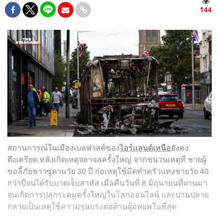
144
สถานการณ์ในเมืองเบลฟาสต์ของ
ไอร์แลนด์เหนือ
ยังคง
ตึงเครียด หลังเกิดเหตุจลาจลครั้งใหญ่ จากชนวนเหตุที่ ชายผู้
ขอลี้ภัยชาวซูดานวัย 30 ปี ก่อเหตุใช้มีดทำครัวแทงชายวัย 40
กว่าปีจนได้รับบาดเจ็บสาหัส เมื่อคืนวันที่ 8 มิถุนายนที่ผ่านมา
จนเกิดการปลุกระดมครั้งใหญ่ในโลกออนไลน์ และบานปลาย
กลายเป็นเหตุใช้ความรุนแรงต่อต้านผู้อพยพในที่สุด