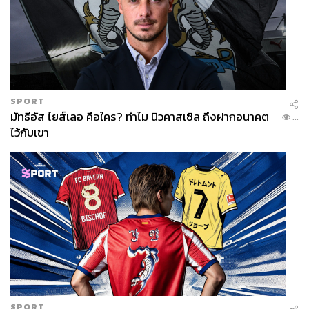
SPORT
มัทธีอัส ไยส์เลอ คือใคร? ทำไม นิวคาสเซิล ถึงฝากอนาคต
...
ไว้กับเขา
SPORT