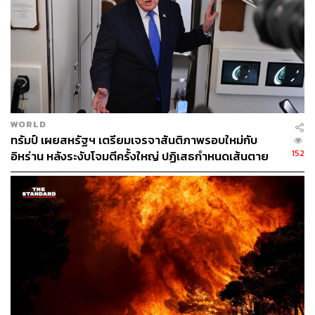
WORLD
ทรัมป์ เผยสหรัฐฯ เตรียมเจรจาสันติภาพรอบใหม่กับ
152
อิหร่าน หลังระงับโจมตีครั้งใหญ่ ปฏิเสธกำหนดเส้นตาย
บรรลุข้อตกลง
TAGS:
Sudan
Reuters
เหตุจลาจล
Belfast