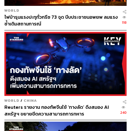
Northern Ireland
X
WORLD
ไฟป่ารุนแรงปะทุทั่วกรีซ 73 จุด บีบประชาชนอพยพ ลมแรง
118
ซ้ำเติมสถานการณ์
144
ABOUT THE AUTHOR
ณรงค์กร มโนจันทร์เพ็ญ
Content Creator กองบรรณาธิการข่าว THE
WORLD
/
CHINA
STANDARD
Reuters รายงาน กองทัพจีนใช้ ‘ทางลัด’ ดึงสมอง AI
240
สหรัฐฯ ขยายขีดความสามารถการทหาร