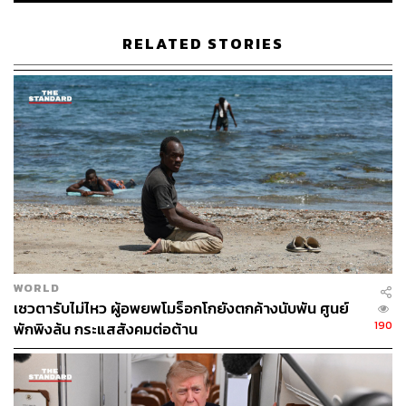
RELATED STORIES
WORLD
เซวตารับไม่ไหว ผู้อพยพโมร็อกโกยังตกค้างนับพัน ศูนย์
190
พักพิงล้น กระแสสังคมต่อต้าน