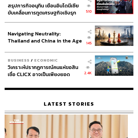
สรุปภารกิจอนุทิน เยือนอินโดนีเซีย
510
ขับเคลื่อนการทูตเศรษฐกิจเชิงรุก
ประกาศหุ้นส่วนยุทธศาสตร์ไทย –
อินโดนีเซีย
Navigating Neutrality:
Thailand and China in the Age
145
of a New Global Order
BUSINESS
/
ECONOMIC
วิเคราะห์ปรากฏการณ์คนแห่ขอสิน
2.4K
เชื่อ CLICX อาจเป็นเพียงยอด
ภูเขาน้ำแข็ง ของปัญหาหนี้ครัว
เรือนไทยที่ถูกซุกไว้
LATEST STORIES