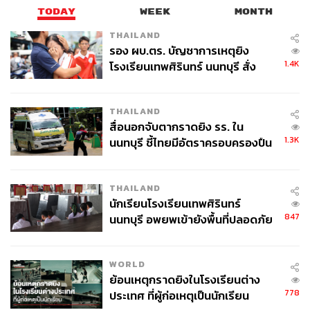
TODAY
WEEK
MONTH
THAILAND
รอง ผบ.ตร. บัญชาการเหตุยิง
1.4K
โรงเรียนเทพศิรินทร์ นนทบุรี สั่ง
ค้นหา 2 รอบยืนยันไร้คนติดค้าง พบ
ศพปู่-ย่าที่บ้านพักผู้ก่อเหตุ
THAILAND
สื่อนอกจับตากราดยิง รร. ใน
1.3K
นนทบุรี ชี้ไทยมีอัตราครอบครองปืน
สูงในระดับต้นของภูมิภาค
THAILAND
นักเรียนโรงเรียนเทพศิรินทร์
847
นนทบุรี อพยพเข้ายังพื้นที่ปลอดภัย
ชั่วคราว หลังเหตุใช้อาวุธปืนภายใน
โรงเรียนคลี่คลาย
WORLD
ย้อนเหตุกราดยิงในโรงเรียนต่าง
778
ประเทศ ที่ผู้ก่อเหตุเป็นนักเรียน