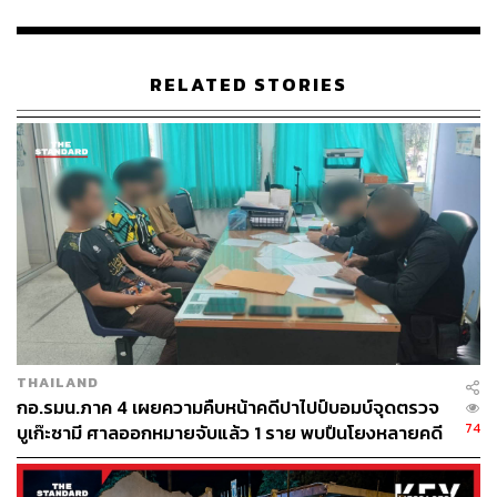
ค่าสินค้า แต่หลังจากนั้นทาง FEM ได้สั่งซื้อสารแอมโมเนียม
ไนเตรทอีกครั้ง ก่อนจะได้รับสินค้าตามปกติ
RELATED STORIES
ขณะที่ FEM ยอมรับว่า ทราบเรื่องที่ทางการเลบานอนได้กัก
เรือและนำสารแอมโมเนียมไนเตรท 2,750 ตัน ไปเก็บไว้ แต่
พวกเขายืนยันว่า เหตุที่เกิดขึ้นอยู่นอกเหนือการควบคุม และ
รู้สึกประหลาดใจมากเมื่อรู้ว่าสารเคมีเหล่านี้ถูกเก็บไว้ที่
ท่าเรือนานเกือบ 7 ปี
“นั่นไม่ใช่สารที่คุณต้องการเก็บไว้โดยไม่มีความจำเป็นต้อง
ใช้มัน นี่มันสารเคมีร้ายแรง และคุณจำเป็นต้องขนส่งมันด้วย
มาตรฐานการขนส่งที่เข้มงวด” โฆษก FEM กล่าว
อย่างไรก็ตาม ปริมาณของสารแอมโมเนียมไนเตรท 2,750
THAILAND
ตัน นั้นไม่ถือว่ามาก หากเทียบกับคำสั่งซื้อสารแอมโมเนียม
กอ.รมน.ภาค 4 เผยความคืบหน้าคดีปาไปป์บอมบ์จุดตรวจ
ไนเตรท เพื่อใช้ผลิตวัตถุระเบิดที่ผ่านมาในแต่ละเดือนของ
74
บูเก๊ะซามี ศาลออกหมายจับแล้ว 1 ราย พบปืนโยงหลายคดี
ทาง FEM โดยบางประเทศนั้นพบว่ามีการใช้สารแอมโมเนียม
ความมั่นคง
ไนเตรท มากกว่า 1 ล้านตันต่อปี