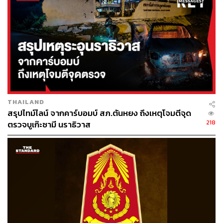
พิสูจน์อักษร: ภาวิกา ขันติศรีสกุล
อ้างอิง:
https://edition.cnn.com/2020/08/07/middleeast/beirut-
lebanon-ammonium-nitrate-explosion/index.html?fbc
lid=IwAR0w0_TGGSU0vUO4aZdD7RQ5bSnSOcr5l
uz6iTVchuLts_FfU2SWAYDEIgI
THAILAND
TAGS:
เหตุระเบิด
วัตถุระเบิด
Beirut
ระเบิดในเบรุต
สรุปไทม์ไลน์ จากคาร์บอมบ์ สภ.ตันหยง ถึงเหตุโจมตีจุด
บริษัท Fábrica de Explosivos Moçambique (FEM)
218
ตรวจบูเก๊ะซามี นราธิวาส
79