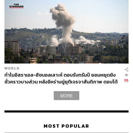
WORLD
ทำไมอิสราเอล-ฮิซบอลเลาะห์ ตอบรับทรัมป์ ยอมหยุดยิง
115
ชั่วคราวบางส่วน หลังอิหร่านขู่ยุติเจรจาสันติภาพ ตอบโต้
ยิววางแผนบุกเบรุต
MORE
MOST POPULAR