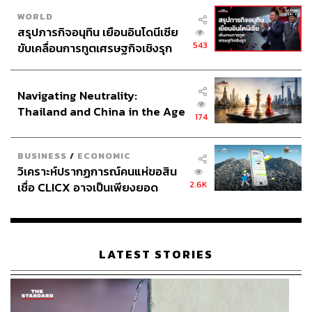
WORLD
สรุปภารกิจอนุทิน เยือนอินโดนีเซีย
543
ขับเคลื่อนการทูตเศรษฐกิจเชิงรุก
ประกาศหุ้นส่วนยุทธศาสตร์ไทย –
อินโดนีเซีย
Navigating Neutrality:
Thailand and China in the Age
174
of a New Global Order
BUSINESS
/
ECONOMIC
วิเคราะห์ปรากฏการณ์คนแห่ขอสิน
2.6K
เชื่อ CLICX อาจเป็นเพียงยอด
ภูเขาน้ำแข็ง ของปัญหาหนี้ครัว
เรือนไทยที่ถูกซุกไว้
LATEST STORIES