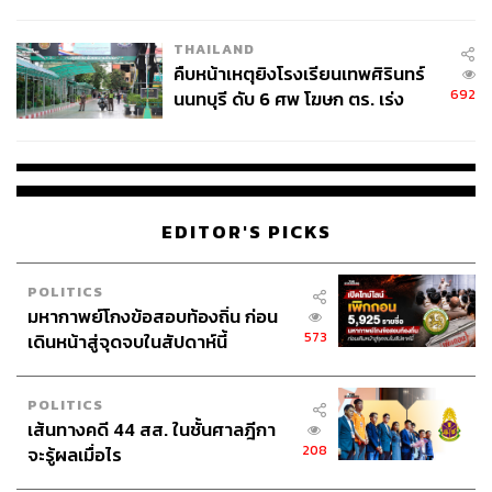
THAILAND
คืบหน้าเหตุยิงโรงเรียนเทพศิรินทร์
692
นนทบุรี ดับ 6 ศพ โฆษก ตร. เร่ง
สอบปมขโมยปืนปู่ก่อเหตุ
EDITOR'S PICKS
POLITICS
มหากาพย์โกงข้อสอบท้องถิ่น ก่อน
573
เดินหน้าสู่จุดจบในสัปดาห์นี้
POLITICS
เส้นทางคดี 44 สส. ในชั้นศาลฎีกา
208
จะรู้ผลเมื่อไร