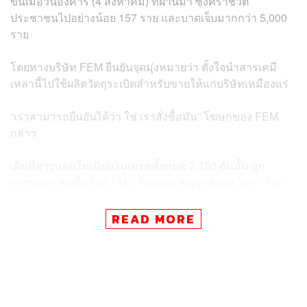
ขึ้นเมื่อวันอังคาร (4 สิงหาคม) ที่ผ่านมา ซึ่งคร่าชีวิต
ประชาชนไปอย่างน้อย 157 ราย และบาดเจ็บมากกว่า 5,000
ราย
โดยทางบริษัท FEM ยืนยันจุดมุ่งหมายว่า ตั้งใจนำสารเคมี
เหล่านี้ไปใช้ผลิตวัตถุระเบิดสำหรับขายให้แก่บริษัทเหมืองแร่
“เราสามารถยืนยันได้ว่า ใช่ เราสั่งซื้อมัน” โฆษกของ FEM
กล่าว
เดิมทีสารแอมโมเนียมไนเตรททั้งหมด 2,750 ตันนั้น ถูก
บรรทุกมากับเรือสินค้า MV Rhosus สัญชาติมอลโดวา โดย
ออกเดินทางจากประเทศจอร์เจีย ซึ่งเป็นแหล่งผลิต เมื่อเดือน
กันยายน ปี 2013 และมีจุดหมายปลายทางที่ประเทศโมซัมบิก
READ MORE
แต่ระหว่างเดินทาง เรือเกิดเครื่องยนต์ขัดข้องจนต้องจอด
เทียบท่าที่กรุงเบรุต และทางการเบรุตตรวจสอบแล้วพบว่า เรือ
ไม่พร้อมออกทะเล จึงสั่งห้ามเดินเรือ ทำให้กัปตันและลูกเรือ
ทั้งหมดต้องสละเรือ