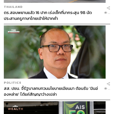
THAILAND
ตร.สอบพยานแล้ว 16 ปาก เร่งเช็กที่มากระสุน 98 นัด
...
ประสานครูภาษาไทยเข้าให้ปากคำ
POLITICS
สส. ปชน. จี้รัฐบาลทบทวนนโยบายเมียนมา ต้อนรับ ‘มินอ่
...
องหล่าย’ ได้แค่สัญญาว่างเปล่า