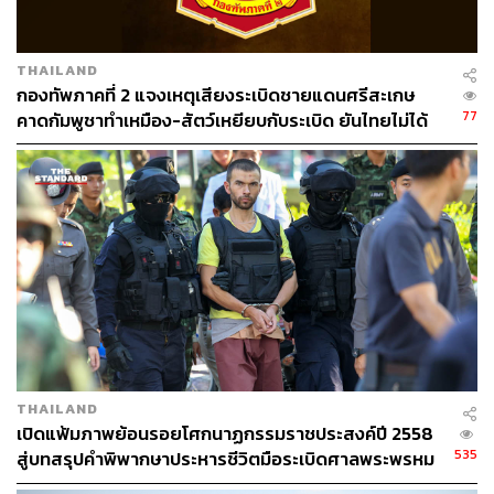
ABOUT THE AUTHOR
THAILAND
THE STANDARD TEAM
กองทัพภาคที่ 2 แจงเหตุเสียงระเบิดชายแดนศรีสะเกษ
กองบรรณาธิการ THE STANDARD
77
คาดกัมพูชาทำเหมือง-สัตว์เหยียบกับระเบิด ยันไทยไม่ได้
ใช้อาวุธ
THAILAND
เปิดแฟ้มภาพย้อนรอยโศกนาฏกรรมราชประสงค์ปี 2558
535
สู่บทสรุปคำพิพากษาประหารชีวิตมือระเบิดศาลพระพรหม