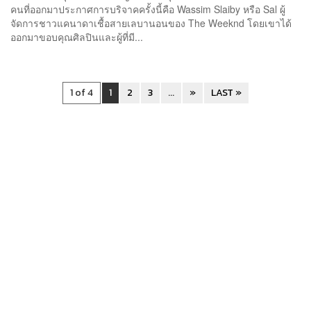
คนที่ออกมาประกาศการบริจาคครั้งนี้คือ Wassim Slaiby หรือ Sal ผู้
จัดการชาวแคนาดาเชื้อสายเลบานอนของ The Weeknd โดยเขาได้
ออกมาขอบคุณศิลปินและผู้ที่มี...
1 of 4
1
2
3
...
»
LAST »