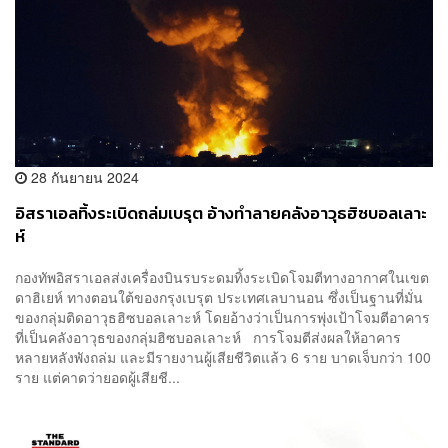
28 กันยายน 2024
อิสราเอลทิ้งระเบิดถล่มเบรุต อ้างทำลายคลังอาวุธฮิซบอลเลาะ
ห์
กองทัพอิสราเอลส่งเครื่องบินรบระดมทิ้งระเบิดโจมตีทางอากาศในเขต
ดาฮิเยห์ ทางตอนใต้ของกรุงเบรุต ประเทศเลบานอน ซึ่งเป็นฐานที่มั่น
ของกลุ่มติดอาวุธฮิซบอลเลาะห์ โดยอ้างว่าเป็นการพุ่งเป้าโจมตีอาคาร
ที่เป็นคลังอาวุธของกลุ่มฮิซบอลเลาะห์ การโจมตีส่งผลให้อาคาร
หลายหลังพังถล่ม และมีรายงานผู้เสียชีวิตแล้ว 6 ราย บาดเจ็บกว่า 100
ราย แต่คาดว่ายอดผู้เสียชี...