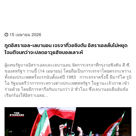
15 เมษายน 2026
ทูตอิสราเอล-เลบานอน เจรจาที่วอชิงตัน อิสราเอลลั่นไม่หยุด
โจมตีจนกว่าจะปลดอาวุธฮิซบอลเลาะห์
ผู้แทนรัฐบาลอิสราเอลและเลบานอน จัดการเจรจาที่กรุงวอชิงตัน ดี.ซี.
ของสหรัฐฯ วานนี้ (14 เมษายน) โดยถือเป็นการเจรจาโดยตรงระหว่าง
ทั้งสองประเทศครั้งแรกนับตั้งแต่ปี 1983 การเจรจาครั้งนี้ มีมาร์โค รูบิ
โอ รัฐมนตรีว่าการกระทรวงต่างประเทศสหรัฐฯ ในฐานะเจ้าภาพ เข้า
ร่วมด้วย โดยมีการหารือกันนานกว่า 2 ชั่วโมง ซึ่งเลบานอนยืนยันข้อ
เรียกร้องให้อิสราเอลย...