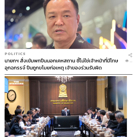
เอกลักษณ์สินค้าของ Apple มายาวนานตั้งแต่ iBook, iPod
และ MacBook (ดั้งเดิม) ซึ่งทันทีที่คุณเปิดฝามันขึ้น แค่เสี้ยว
วินาที AirPods นี้ก็จะเป็นของคุณและคุณคนเดียวเท่านั้น
ประโยคข้างบนก็แอบเวอร์ไปนิด แต่ประสบการณ์ช่วงเวลาที่
เปิดฝา AirPods ขึ้นมาแล้วมันทำความรู้จักกับ iPhone ของ
เราได้โดยไม่ต้องไปตั้งค่าอะไรให้วุ่นวาย ไม่ต้องไปเปิด
Bluetooth ไม่ต้องใส่ค่า PIN ไม่ต้องทำอะไรทั้งนั้นนอกจาก
POLITICS
เปิดฝา คือช่วงเวลาที่น่าประทับใจจริงๆ
นายกฯ สั่งเข้มพกปืนนอกเคหสถาน ชี้ไม่ใช่เจ้าหน้าที่มีโทษ
...
อุกฉกรรจ์ ปืนถูกขโมยก่อเหตุ เจ้าของร่วมรับผิด
ความสะดวกสบายตรงนี้แหละคือรายละเอียดเล็กๆ น้อยๆ ใน
แบบที่ Apple ใส่ใจในเรื่องของ User Experience และกลาย
เป็นไม้ตายที่ทำให้สาวกไม่สามารถจะปันใจไปที่ไหนได้อีก
ต่อให้เสียงจะไม่ค่อยดีก็ไม่เป็นไร (แต่ความจริงเสียงมันก็ดีอยู่
นะตั้งแต่ Gen 1 แล้ว) และต่อให้ AirPods จะมีอายุการใช้งาน
ที่จำกัด ต้องเปลี่ยนแบตเตอรี่ตลอดเวลา ซึ่งราคาในการ
เปลี่ยนแบตเตอรี่ที่เรียกว่า AirPods Replacement Program
หรือพูดง่ายๆ ก็คือการเอาตัวใหม่มาให้นั้นมีสนนราคาพอ