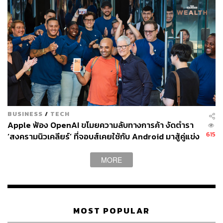
ราว 2 ปีก็ต้องเปลี่ยน
ยังไม่นับเรื่องคนโวยวายว่าหายง่ายเหลือเกิน (ผู้เขียนก็เคยมี
ประสบการณ์ตรงที่คิดว่าทำหูฟังหายเหลือแต่เคส ที่ไหนได้ตก
ซอกข้างเตียง!) ด้วยขนาดที่เล็กของมัน
แต่จากวันแรกจนถึงวันนี้ AirPods กลายเป็นอุปกรณ์ใน
ประเภท Wearables ที่ขายดีที่สุดในโลก
BUSINESS
/
TECH
Apple ไม่เคยเปิดเผยยอดขายของ AirPods ออกมา แต่มีการ
Apple ฟ้อง OpenAI ขโมยความลับทางการค้า งัดตำรา
ประเมินจาก IDC และ Bloomberg Intelligence ว่า AirPods
615
‘สงครามนิวเคลียร์’ ที่จอบส์เคยใช้กับ Android มาสู้คู่แข่ง
นั้นเป็นสินค้าที่มียอดจำหน่ายเติบโตเร็วที่สุดของบริษัท
ที่หมายจะแทนที่ iPhone
MORE
ขณะที่ Piper Sandler Cos ธนาคารเพื่อการลงทุน มีการ
ประเมินว่า จากปี 2016-2021 AirPods สามารถทำยอดขาย
เพิ่มได้ถึง 245 เปอร์เซ็นต์ ทำยอดขายรวมได้ถึง 3.8 หมื่นล้าน
ดอลลาร์สหรัฐ หรือราว 1.308 ล้านล้านบาท (อนุญาตให้
MOST POPULAR
ตกใจได้ดังๆ!) และมีการประเมินว่าในกลุ่มวัยรุ่นชาวอเมริกัน