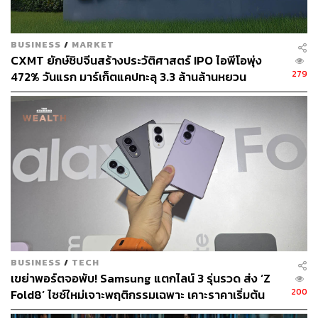
หูฟังตัวเล็กๆ ที่ยิ่งใหญ่ (หายง่ายแต่ขายกระฉูด)
BUSINESS
/
MARKET
CXMT ยักษ์ชิปจีนสร้างประวัติศาสตร์ IPO ไอพีโอพุ่ง
หูฟังอะไรหน้าตาประหลาด? เหมือนมีติ่งอะไรยื่นมา? เสียง
279
472% วันแรก มาร์เก็ตแคปทะลุ 3.3 ล้านล้านหยวน
โคตรแย่
เหล่านี้คือเสียงสะท้อนที่เกิดขึ้นในช่วงแรกของการเปิดตัว
AirPods ครั้งแรกเมื่อปี 2016 ซึ่งต้องบอกว่า Gen 1 นั้นถูก
วิจารณ์ค่อนข้างหนักหน่วงพอสมควร ไม่เฉพาะในเรื่องของ
การดีไซน์ที่ในช่วงเวลานั้นดูแปลกตาและดูไม่เข้าท่าเอาเสีย
เลย
เสียงวิจารณ์ลามไปถึงเรื่องคุณภาพของอุปกรณ์ ทั้งคุณภาพ
ของเสียงที่หูฟังทำได้ไม่ดีอย่างที่หลายคนคาดหวัง (แม้ว่า
ความจริงหากใครใช้ EarPods อยู่ก็ไม่ควรจะคาดหวังอยู่
BUSINESS
/
TECH
แล้ว…ยกเว้นแต่คนเคยใช้หูฟัง ‘ก้านสั้น’ ในตำนานของ iPod)
เขย่าพอร์ตจอพับ! Samsung แตกไลน์ 3 รุ่นรวด ส่ง ‘Z
และสิ่งที่โดนจวกยับคือเรื่องของความ ‘อึด ถึก ทน’ ที่น้อยเกิน
200
Fold8’ ไซซ์ใหม่เจาะพฤติกรรมเฉพาะ เคาะราคาเริ่มต้น
ไป ทั้งแบตเตอรี่หมดไว เปราะบาง พังง่าย ไปจนถึงความ
61,900 บาท
ทนทานของทั้งหูฟังและเคสซึ่งเป็นที่ชาร์จในตัวที่ใช้ได้แค่