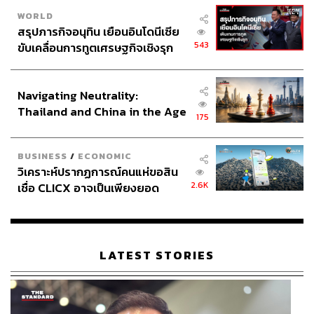
ในกล่อง iPhone 7 นั้นมีหูฟัง EarPods แถมมาให้ตามปกติ
WORLD
แต่เปลี่ยนจากการเป็นแจ็กหูฟัง 3.5 สู่สาย Lighting ซึ่งโดน
สรุปภารกิจอนุทิน เยือนอินโดนีเซีย
เสียงวิพากษ์วิจารณ์อย่างมาก เพราะทำให้คนที่มีหูฟังแบบ
543
ขับเคลื่อนการทูตเศรษฐกิจเชิงรุก
ดั้งเดิมนั้นจะไม่สามารถใช้ได้เลย แต่ Apple ก็แก้เกรี้ยวด้วย
ประกาศหุ้นส่วนยุทธศาสตร์ไทย –
อินโดนีเซีย
การใส่อุปกรณ์เสริมเข้ามาเพื่อให้สามารถใช้หูฟังแบบดั้งเดิม
Navigating Neutrality:
ได้มาให้ด้วย
Thailand and China in the Age
175
of a New Global Order
แต่ลึกๆ แล้วสิ่งที่ Apple ต้องการคือการผลักดันให้คนหันไป
ใช้หูฟังไร้สาย และหูฟังไร้สายที่ดีที่สุดสำหรับผู้ใช้ iPhone ก็
BUSINESS
/
ECONOMIC
ย่อมเป็น AirPods อยู่แล้ว
วิเคราะห์ปรากฏการณ์คนแห่ขอสิน
2.6K
เชื่อ CLICX อาจเป็นเพียงยอด
ฟิล ชิลเลอร์ หัวหน้าฝ่ายการตลาดของ Apple ในขณะนั้น
ภูเขาน้ำแข็ง ของปัญหาหนี้ครัว
กล่าวในตอนเปิดตัว AirPods ว่าใครก็ตามที่ได้เจ้าหูฟังตัวเล็ก
เรือนไทยที่ถูกซุกไว้
นี้มาครอบครอง สามารถคาดหวังได้เลยว่าพวกเขาจะได้ตก
อยู่ในภวังค์ ‘ชั่วโมงต้องมนตร์’ ในแบบของ Apple
LATEST STORIES
เพราะนับตั้งแต่ที่คุณแกะกล่อง AirPods ออกมา ดึงกระดาษ
ไขที่ห่อหุ้มมันออก ก็จะพบกับกล่องสีขาวสะอาดที่เป็น