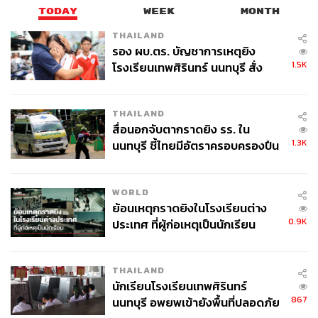
3 ใน 4 คนจะเป็นเจ้าของ AirPods
TODAY
WEEK
MONTH
THAILAND
หรือแม้แต่ในบ้านเราเองก็ตาม ไปตามแหล่งที่วัยรุ่นหรือหนุ่ม
รอง ผบ.ตร. บัญชาการเหตุยิง
สาวออฟฟิศอยู่เกือบทุกคนก็แทบจะใช้ AirPods กันทั้งนั้น
1.5K
โรงเรียนเทพศิรินทร์ นนทบุรี สั่ง
น้อยครั้งที่จะเห็นว่าใช้แบรนด์คู่แข่งรายอื่นอย่าง Samsung,
ค้นหา 2 รอบยืนยันไร้คนติดค้าง พบ
Jabra หรือแบรนด์เครื่องเสียงระดับไฮเอนด์ที่ลงมาจับตลาด
ศพปู่-ย่าที่บ้านพักผู้ก่อเหตุ
ด้วยอย่าง BeoPlay หรือ Devialet
THAILAND
สื่อนอกจับตากราดยิง รร. ใน
ดูแล้วมันช่างสวนทางกับเสียงวิจารณ์เสียนี่กระไร
1.3K
นนทบุรี ชี้ไทยมีอัตราครอบครองปืน
สูงในระดับต้นของภูมิภาค
WORLD
ย้อนเหตุกราดยิงในโรงเรียนต่าง
0.9K
ประเทศ ที่ผู้ก่อเหตุเป็นนักเรียน
THAILAND
นักเรียนโรงเรียนเทพศิรินทร์
867
นนทบุรี อพยพเข้ายังพื้นที่ปลอดภัย