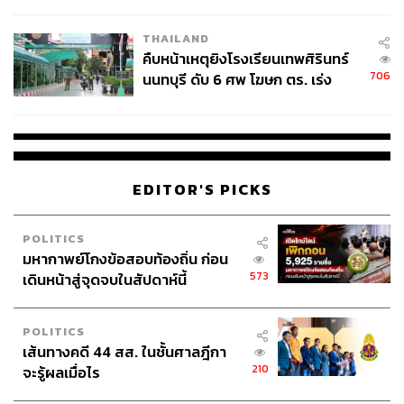
ชั่วคราว หลังเหตุใช้อาวุธปืนภายใน
โรงเรียนคลี่คลาย
THAILAND
คืบหน้าเหตุยิงโรงเรียนเทพศิรินทร์
706
นนทบุรี ดับ 6 ศพ โฆษก ตร. เร่ง
สอบปมขโมยปืนปู่ก่อเหตุ
ชั่วโมงต้องมนตร์ในวังวนของ Apple
ความย้อนแย้งระหว่างเสียงวิจารณ์ที่สวนทางกับยอดขายและ
ความสำเร็จของ AirPods กลายเป็นบทเรียนที่น่าสนใจว่า
Apple ทำเรื่องนี้ได้อย่างไร
EDITOR'S PICKS
บังเอิญหรือตั้งใจ?
POLITICS
มหากาพย์โกงข้อสอบท้องถิ่น ก่อน
เรื่องนี้แท้จริงแล้วไม่ใช่ความบังเอิญ เพราะทุกอย่างเกิดจาก
573
เดินหน้าสู่จุดจบในสัปดาห์นี้
การ ‘คิดมาแล้ว’ ทั้งสิ้น โดยเริ่มตั้งแต่การเปิดตัวของ AirPods
ในปี 2016 ที่มาพร้อมกับการเปิดตัว iPhone 7 ซึ่งเป็นสมาร์ท
POLITICS
โฟนรุ่นแรกของ Apple ที่ไม่มีช่องเสียบหูฟัง 3.5 อยู่ด้วย ซึ่ง
เส้นทางคดี 44 สส. ในชั้นศาลฎีกา
เป็นการตัดสินใจที่ Apple บอกว่าเป็น ‘ความกล้าหาญ’ ที่จะ
210
จะรู้ผลเมื่อไร
แหกขนบของพวกเขา