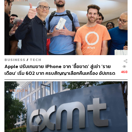
เมื่อ 16 ปีที่แล้ว
เพราะความจริงหลายคนอาจจะมีอยู่แล้วและอาจจะอยู่ใน
กระเป๋ากางเกงของเราเวลานี้
ไหนใครมี AirPods บ้าง?
BUSINESS
/
TECH
Apple ปรับเกมขาย iPhone จาก ‘ซื้อขาด’ สู่เช่า ‘ราย
468
เดือน’ เริ่ม 602 บาท ครบสัญญาเลือกคืนเครื่อง อัปเกรด
หรือจ่ายเพิ่มเพื่อเก็บไว้