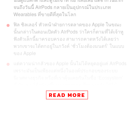
จนถึงวันนี้ AirPods กลายเป็นอุปกรณ์ในประเภท
Wearables ที่ขายดีที่สุดในโลก
ฟิล ชิลเลอร์ หัวหน้าฝ่ายการตลาดของ Apple ในขณะ
นั้นกล่าวในตอนเปิดตัว AirPods ว่าใครก็ตามที่ได้เจ้าหู
ฟังตัวเล็กนี้มาครอบครอง สามารถคาดหวังได้เลยว่า
พวกเขาจะได้ตกอยู่ในภวังค์ ‘ชั่วโมงต้องมนตร์’ ในแบบ
ของ Apple
แต่ความน่ากลัวของ Apple นั้นไม่ได้หยุดอยู่แค่ AirPods
เพราะมันเป็นเพียงแค่หนึ่งในองค์ประกอบของระบบ
นิเวศทางธุรกิจ หรือที่เราคุ้นเคยกันในชื่อ ‘Ecosystem’
ที่ ทิม คุก ได้สร้างขึ้นมาอย่างยอดเยี่ยมราวกับใช้ไม้
กายสิทธิ์เสกป่าพิศวงขึ้นมา
READ MORE
ในอีกไม่กี่วันข้างหน้า Apple เตรียมที่จะจัดงาน Worldwide
Developers Conference (WDC) ซึ่งเป็นงานใหญ่ประจำปีอีก
ครั้ง และปีนี้เหล่าสาวกแฟนบอยและชาว Geek ทั้งหลายต่าง
เฝ้าจับตากันด้วยความคาดหวังมากกว่าหลายปีที่ผ่านมา