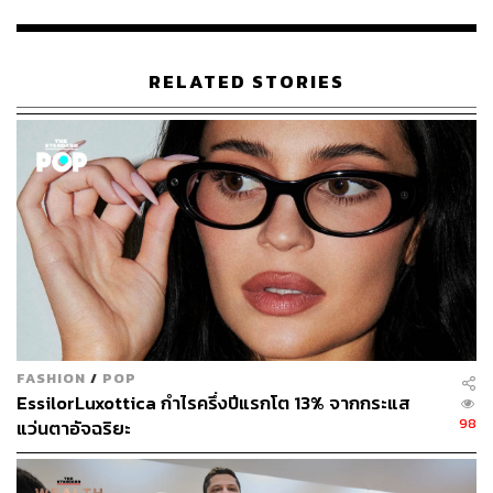
เปิดตัว AirPods Gen 3 ‘ไม่อินเอียร์’ ก็อินได้ MacBook
Pro ชิปใหม่สุดพลัง M1 Pro และ M1 Max สรุปงานเปิดตั
ว Apple มีอะไรใหม่บ้าง
RELATED STORIES
โปรเจกต์นี้ถือเป็นโปรเจกต์สำคัญในยุคของคุก โดยมีความ
พยายามที่จะลุยกันมานานถึง 7 ปีแล้ว ใช้พนักงานมากถึง
2,000 คน ซึ่งในจำนวนนี้มีคนที่เคยอยู่ในหน่วยพัฒนา VR
ของ NASA ด้วย ซึ่งสิ่งที่คนคาดหวังคือการที่มันจะช่วยพา
เทคโนโลยีแห่งอนาคตนี้ไปได้ไกลกว่าสิ่งที่ Google (Google
Glass ยังจำได้ไหม?) Sony, HTC และ Facebook ทำ
พาทุกคนเข้าไปสู่โลกเสมือนที่แท้จริงให้ได้! ฟังดูก็ยิ่งใหญ่แล้ว
ใช่ไหม?
FASHION
/
POP
EssilorLuxottica กำไรครึ่งปีแรกโต 13% จากกระแส
98
แว่นตาอัจฉริยะ
แต่บางทีความสำเร็จที่ยิ่งใหญ่ที่สุดของ Apple ในยุคของคุก
อาจไม่ใช่สุดยอดนวัตกรรมแว่น VR/AR ตัวนี้ที่หลายคนคาด
หวังว่าจะเป็น ‘One More Thing’ เหมือนตอนเปิดตัว iPhone