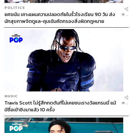
สมควร
POLITICS
ยศชนัน เคาะแผนความปลอดภัยในรั้วโรงเรียน 90 วัน ส่ง
...
ก็ยังมีผู้ใช้จำนวนไม่น้อยที่เลือกที่จะทิ้งเพื่อที่จะซื้อตัวใหม่ รุ่น
นักสุขภาพจิตดูแล-คุมเข้มคัดกรองสิ่งผิดกฎหมาย
ใหม่กว่ามาใช้ เพราะมีหลายตัวแทนจำหน่ายที่ทำราคา
โปรโมชันได้น่าสนใจ
พวกเขาพร้อมจะมี AirPods เป็นเพื่อนคู่ใจต่อไปเรื่อยๆ ยากที่
จะเปลี่ยนใจ
MUSIC
Travis Scott ไม่รู้สึกกดดันที่ไม่เคยชนะรางวัลแกรมมี่ แม้
...
มีชื่อเข้าชิงมาแล้ว 10 ครั้ง