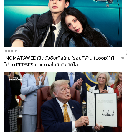
ป่าพิศวง Apple เดินเข้าแล้วหาทางออกไม่เจอ
แต่ความน่ากลัวของ Apple นั้นไม่ได้หยุดอยู่แค่ AirPods
เพราะมันเป็นเพียงแค่หนึ่งในองค์ประกอบของระบบนิเวศทาง
MUSIC
ธุรกิจ หรือที่เราคุ้นเคยกันในชื่อ ‘Ecosystem’ ที่ ทิม คุก ได้
INC MATAWEE เปิดตัวซิงเกิลใหม่ ‘รอบที่ล้าน (Loop)’ ที่
...
สร้างขึ้นมาอย่างยอดเยี่ยมราวกับใช้ไม้กายสิทธิ์เสกป่าพิศวง
ได้ เน PERSES มาแสดงในมิวสิกวิดีโอ
ขึ้นมา
ใครก็ตามที่เข้ามาแล้วยากที่จะหาทางออกไปได้ เพราะทุก
คนจะติดบ่วงทางใจกับหลายสิ่งหลายอย่าง
Apple ไม่ได้มีแนวคิดแค่เรื่องของการขายสินค้า (Product)
เท่านั้น พวกเขาให้ความสำคัญกับเรื่องของบริการ (Service)
อย่างมากในช่วง 16 ปีที่ผ่านมา นับตั้งแต่เปิดตัว iPhone
จาก App Store แหล่งรวมแอปพลิเคชันจากนักพัฒนาทั่วโลก