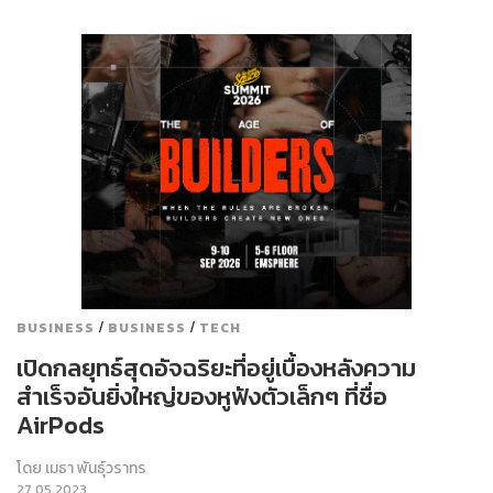
/
/
BUSINESS
BUSINESS
TECH
เปิดกลยุทธ์สุดอัจฉริยะที่อยู่เบื้องหลังความ
สำเร็จอันยิ่งใหญ่ของหูฟังตัวเล็กๆ ที่ชื่อ
AirPods
โดย
เมธา พันธุ์วราทร
27.05.2023