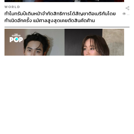
ที่กลายเป็นขุมทรัพย์สุดขอบฟ้าให้ Apple กอบโกยได้อย่าง
WORLD
มากมายมหาศาล พวกเขาพัฒนาหลายสิ่งหลายอย่างขึ้นมา
ทำไมทรัมป์เดินหน้าจำกัดสิทธิการได้สัญชาติอเมริกันโดย
...
กำเนิดอีกครั้ง แม้ศาลสูงสุดเคยตัดสินคัดค้าน
เพื่อให้ครอบคลุมการใช้งานของผู้ใช้ตั้งแต่วินาทีแรกที่ตื่น
นอนไปจนถึงวินาทีสุดท้ายก่อนที่จะเข้านอนเลยทีเดียว
ในเรื่องของสินค้านอกจาก AirPods แล้วยังมีสินค้าอีก
มากมาย ทั้งในกลุ่มหลักอย่าง iPhone, iPad และ Mac ไป
จนถึงสินค้าอื่นๆ เช่น Apple Watch, HomePod ที่แม้จะไม่ได้
ประสบความสำเร็จไปทั้งหมด แต่ส่วนใหญ่ก็เป็นเช่นนั้น
ในส่วนของบริการ iCloud คือไม้ตายที่ทำให้ผู้ใช้ถูกผูกยึดไว้
เพราะข้อมูล เรื่องราว ภาพ ความทรงจำ ยันรหัสเข้าอีเมล
หรือบริการที่ต่างถูกเก็บไว้ใน Keychain ทำให้การจะเปลี่ยน
ENTERTAINMENT
ใจไปใช้สมาร์ทโฟนคู่แข่งอย่าง Android ต้องใช้ความ
เก้า นพเก้า และ พาย รินรดา เตรียมร่วมงานกันใน ‘รสกาล
...
พยายามอย่างมาก
Enchanted Taste In Time’
หรือแม้แต่เรื่องเล็กๆ น้อยๆ ที่ดูเหมือนจะไม่สำคัญอย่างการ
ส่งข้อความด้วยตัว Emoji หากเป็นผู้ใช้ iPhone ด้วยกันก็จะมี