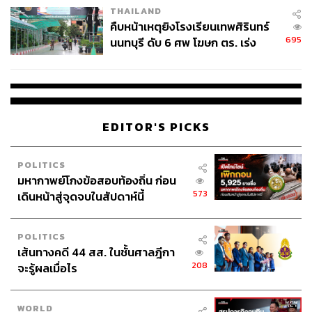
THAILAND
ที่ยากลำบากที่สุดในชีวิตของเขา พอๆ กับตอนที่เดินออกมา
คืบหน้าเหตุยิงโรงเรียนเทพศิรินทร์
จากแมนเชสเตอร์ ยูไนเต็ด แต่สิ่งที่
สารคดี
ทำให้เห็นคือ การที่
695
นนทบุรี ดับ 6 ศพ โฆษก ตร. เร่ง
ชายคนนี้ไม่รู้จักยอมแพ้ และเขาพร้อมที่จะพิสูจน์ตัวเองเพื่อ
สอบปมขโมยปืนปู่ก่อเหตุ
ให้แฟนบอลกลับมายอมรับ ซึ่งมันเป็นแบบนั้นทุกครั้งเวลาที่
เขาเจอกับคำครหา
และนั่นคงเป็นสิ่งที่ทำให้ผู้คนหลงรักชายคนนี้ ไม่ใช่แค่ใน
EDITOR'S PICKS
ความหล่อหรือฝีไม้ลายมือที่หาตัวจับได้ยากเท่านั้น แต่คือการ
ที่เขามีความพยายามที่จะพิสูจน์ตัวเองอยู่เสมอ ซึ่งคนที่น่าจะ
สรุปความโด่งดังของ เดวิด เบ็คแฮม ได้ชัดเจนที่สุดก็คือ ปี
POLITICS
เตอร์ ฮุก ที่เดินเข้ามาบอกว่า
ในที่สุดนักฟุตบอลก็เข้ามา
มหากาพย์โกงข้อสอบท้องถิ่น ก่อน
573
แทนที่นักดนตรีในฐานะ ‘ร็อกสตาร์’
เดินหน้าสู่จุดจบในสัปดาห์นี้
POLITICS
เส้นทางคดี 44 สส. ในชั้นศาลฎีกา
208
จะรู้ผลเมื่อไร
WORLD