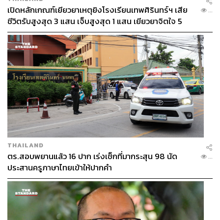
เปิดหลักเกณฑ์เยียวยาเหตุยิงโรงเรียนเทพศิรินทร์ฯ เสีย
...
ชีวิตรับสูงสุด 3 แสน เจ็บสูงสุด 1 แสน เยียวยาจิตใจ 5
ระดับ
TAGS:
Netflix
กีฬาฟุตบอล
David Beckham
สารคดี
Beckham
THAILAND
440
ตร.สอบพยานแล้ว 16 ปาก เร่งเช็กที่มากระสุน 98 นัด
...
ประสานครูภาษาไทยเข้าให้ปากคำ
ABOUT THE AUTHOR
กษาปณ์ หาญดิฐกุล
นักศึกษาภาพยนตร์ ผู้ชื่นชอบหนังนอกกระแส