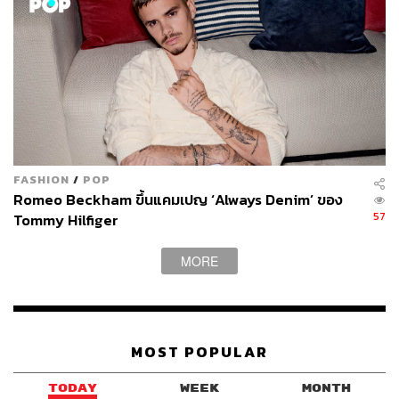
วิกตอเรีย ภรรยาสาวที่มักจะปวดหัวกับการย้ายที่อยู่ไปมาของ
สามี แต่ก็เข้าใจว่านั่นคือสิ่งที่เขารัก และเธอพร้อมที่จะ
ยอมรับ แม้ในใจจะมีความขุ่นเคืองอยู่บ้างก็ตาม
ทั้งหมดนี้ล้วนทำให้เห็นว่า รอบตัวของเบ็คแฮมนั้นมีคนที่รัก
เขามากแค่ไหน และการได้พบกับวิกตอเรียก็เป็นเหมือนจิ๊ก
ซอว์ชิ้นสำคัญที่เติมเต็มส่วนที่ขาดหายไปของเขา เพราะบ่อย
ครั้งทั้งคู่มักมีความเห็นที่สวนทางกันอย่างชัดเจน เช่น การมา
FASHION
/
POP
ค้าแข้งที่สเปน เบ็คแฮมนั้นมีความสุข แต่วิกตอเรียมีความ
Romeo Beckham ขึ้นแคมเปญ ‘Always Denim’ ของ
ทุกข์ หรือการย้ายมาอยู่ที่อเมริกา วิกตอเรียมีความสุข แต่เบ็ค
57
Tommy Hilfiger
แฮมกลับมีความทุกข์ ซึ่งความน่าฉงนก็อยู่ตรงที่ความไม่ลง
รอยนี้เองกลับกลายเป็นความสัมพันธ์ที่ลงตัวของสองสามี
MORE
ภรรยาคู่นี้
MOST POPULAR
TODAY
WEEK
MONTH