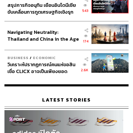
สรุปภารกิจอนุทิน เยือนอินโดนีเซีย
543
ขับเคลื่อนการทูตเศรษฐกิจเชิงรุก
ประกาศหุ้นส่วนยุทธศาสตร์ไทย –
อินโดนีเซีย
Navigating Neutrality:
Thailand and China in the Age
174
ถึงกระนั้น ด้วยความที่เป็นสารคดีที่นำเสนอแต่ด้านดีของ
of a New Global Order
เดวิด เบ็คแฮม ประเด็นหนึ่งที่สำคัญและดูเหมือนจะถูกตัดออก
ไปจนเบาบางคือ กรณีของ รีเบคกา ลูส ที่เขาเคยเข้าไปพัวพัน
BUSINESS
/
ECONOMIC
วิเคราะห์ปรากฏการณ์คนแห่ขอสิน
จนกลายเป็นข่าวฉาวว่ามีการคบชู้เกิดขึ้น แม้จะมีช่วงหนึ่งที่
2.6K
เชื่อ CLICX อาจเป็นเพียงยอด
สารคดี
เอ่ยถึงความสัมพันธ์ของสองคนนี้ แต่ก็น่าเสียดายที่
ภูเขาน้ำแข็ง ของปัญหาหนี้ครัว
สารคดี
ไม่ได้ให้พื้นที่กับรายละเอียดตรงจุดนี้สักเท่าไร ส่วน
เรือนไทยที่ถูกซุกไว้
หนึ่งก็เป็นเพราะเรื่องภาพลักษณ์ที่ดีของเบ็คแฮมด้วย
LATEST STORIES
อย่างไรก็ตาม หากจะบอกว่าทั้งหมดทั้งมวลเป็นเส้นทางชีวิต
ของเขาก็คงไม่ผิดเสียทีเดียว แต่ส่วนที่น่าพูดถึงจริงๆ คือการที่
มันพาไปสำรวจช่วงเวลาอันรุ่งโรจน์ที่สุดช่วงหนึ่งของวงการ
ฟุตบอล ซึ่งหลายคนที่ติดตามทีมที่ตัวเองรักก็น่าจะเริ่มจาก
ช่วงเวลานี้เช่นเดียวกัน