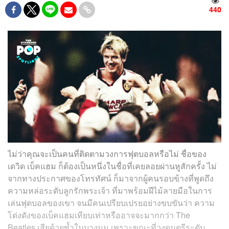
440
ไม่ว่าคุณจะเป็นคนที่ติดตามวงการฟุตบอลหรือไม่ ชื่อของ
เดวิด เบ็คแฮม ก็ต้องเป็นหนึ่งในชื่อที่เคยลอยผ่านหูสักครั้ง ไม่
จากทางประกาศของโทรทัศน์ ก็มาจากผู้คนรอบข้างที่พูดถึง
ความหล่อระดับลูกรักพระเจ้า ที่มาพร้อมฝีไม้ลายมือในการ
เล่นฟุตบอลของเขา จนมีคนเปรียบเปรยอย่างขบขันว่า ความ
โด่งดังของเบ็คแฮมเทียบเท่าหรืออาจจะมากกว่า The
Beatles เสียด้วยซ้ำในบางมุม เพราะขณะที่วงดนตรีระดับ