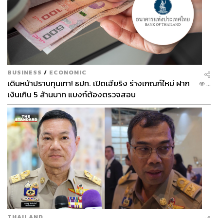
BUSINESS
/
ECONOMIC
เดินหน้าปราบทุนเทา! ธปท. เปิดเฮียริง ร่างเกณฑ์ใหม่ ฝาก
...
DERMAFORA สกินแคร์จากสวิตเซอร์แลนด์เปิดตัวครั้ง
เงินเกิน 5 ล้านบาท แบงก์ต้องตรวจสอบ
แรกในประเทศไทย ผสานพลังวิทยาศาสตร์และ
ธรรมชาติเพื่อการดูแลผิว พัฒนาโดยเภสัชกรชาวสวิส
โดดเด่นด้วยน้ำจากเทือกเขาแอลป์ที่บริสุทธิ์ ส่วนผสม
จากการวิจัย Demo-cosmetic ทันสมัย อาทิ กรดไฮยาลู
โรนิก ไนอะซินาไมด์ วิตามินซี และวิตามินอี ผสานสาร
สกัดจากพืชสมุนไพรท้องถิ่นสวิตเซอร์แลนด์ ไฮไลต์
ผลิตภัณฑ์ได้แก่ Moisturising Booster Serum และ
Moisture Smoothing Cream Intense สำหรับผิวขาด
น้ำ, Anti-Aging Booster Serum, Anti-Dark Spot
Serum และ Anti-Wrinkle Eye Contour Gel สำหรับผิว
THAILAND