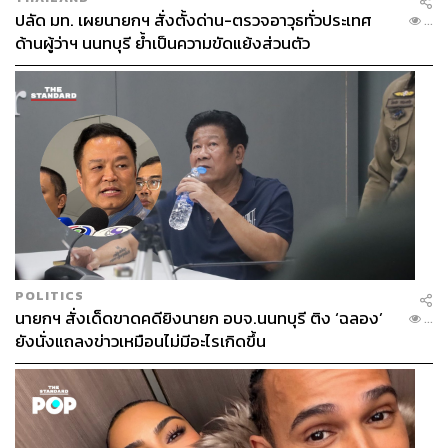
ที่มีปัญหาตามวัย
ปลัด มท. เผยนายกฯ สั่งตั้งด่าน-ตรวจอาวุธทั่วประเทศ
...
ด้านผู้ว่าฯ นนทบุรี ย้ำเป็นความขัดแย้งส่วนตัว
POLITICS
นายกฯ สั่งเด็ดขาดคดียิงนายก อบจ.นนทบุรี ติง ‘ฉลอง’
...
ยังนั่งแถลงข่าวเหมือนไม่มีอะไรเกิดขึ้น