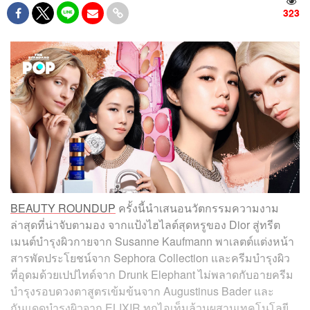
323
BEAUTY ROUNDUP
ครั้งนี้นำเสนอนวัตกรรมความงาม
ล่าสุดที่น่าจับตามอง จากแป้งไฮไลต์สุดหรูของ Dior สู่ทรีต
เมนต์บำรุงผิวกายจาก Susanne Kaufmann พาเลตต์แต่งหน้า
สารพัดประโยชน์จาก Sephora Collection และครีมบำรุงผิว
ที่อุดมด้วยเปปไทด์จาก Drunk Elephant ไม่พลาดกับอายครีม
บำรุงรอบดวงตาสูตรเข้มข้นจาก Augustinus Bader และ
กันแดดบำรุงผิวจาก ELIXIR ทุกไอเท็มล้วนผสานเทคโนโลยี