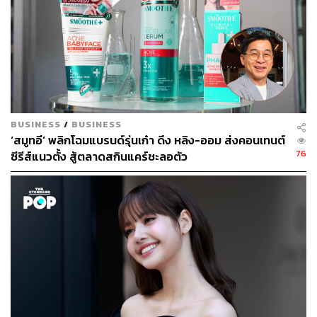
Sephora Collection เปิดตัว Colorful Face Palette พา
เลตต์แต่งหน้าครบสูตรต้อนรับฤดูร้อน ที่รวม 4 เฉดสี
จำเป็นสำหรับการแต่งหน้าสมบูรณ์แบบไว้ในที่เดียว ทั้ง
BUSINESS
/
BUSINESS
บรอนเซอร์เพื่อเพิ่มมิติให้ใบหน้า บลัชในโทนอุ่นและ
‘สมูทอี’ พลิกโฉมแบรนด์รุ่นเก๋า ดึง หลิง-ออม ส่งคอนเทนต์
เย็นเพื่อเพิ่มสีสันบนพวงแก้ม และไฮไลต์เพื่อเพิ่ม
76
ซีรีส์แนวตั้ง สู้ตลาดสกินแคร์ชะลอตัว
ประกายให้ผิวดูสุขภาพดี ด้วยเทคโนโลยี Baked
Powder ให้เนื้อสัมผัสนุ่มละเอียด เกลี่ยง่าย และติดทน
ยาวนานตลอดวัน มีให้เลือก 3 เวอร์ชันเพื่อเข้ากับทุกสี
ผิว