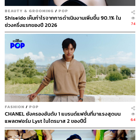
BEAUTY & GROOMING
/
POP
Shiseido เห็นกำไรจากการดำเนินงานเพิ่มขึ้น 90.1% ใน
74
ช่วงครึ่งแรกของปี 2026
FASHION
/
POP
CHANEL ยังครองอันดับ 1 แบรนด์แฟชั่นที่มาแรงสุดบน
Drunk Elephant เปิดตัว Protini™ Polypeptide Cream
64
แพลตฟอร์ม Lyst ในไตรมาส 2 ของปีนี้
(Limited Edition) ครีมบำรุงผิวสูตรโปรตีนเข้มข้นที่ช่วย
ปรับสีผิว พื้นผิว และความยืดหยุ่นอย่างเห็นได้ชัด ผสาน
เปปไทด์ โกรทแฟกเตอร์ กรดอะมิโน และสารสกัดจาก