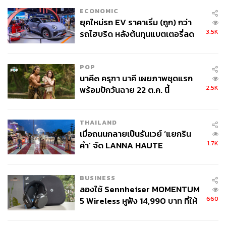
ECONOMIC
ยุคใหม่รถ EV ราคาเริ่ม (ถูก) กว่า
3.5K
รถไฮบริด หลังต้นทุนแบตเตอรี่ลด
ลง - จีนแห่บุกตลาดเกิดใหม่
POP
Augustinus Bader เปิดตัว The Rich Eye Cream อาย
นาคี๓ ครุฑา นาคี เผยภาพชุดแรก
ครีมบำรุงรอบดวงตาที่ผสานเทคโนโลยีล้ำสมัย TFC8®
2.5K
พร้อมปักวันฉาย 22 ต.ค. นี้
โดยศาสตราจารย์ Bader พร้อมด้วย Matrikine Anti-
Wrinkle Complex สารสกัดจากรากเหล่งตาเช้าที่
กระตุ้นการสร้างคอลลาเจน และสารสกัดจากเห็ดหลิน
THAILAND
จือที่เสริมสร้างเกราะป้องกันผิว ช่วยบำรุงและเสริม
เมื่อถนนกลายเป็นรันเวย์ ‘แยกริน
1.7K
ความแข็งแรงให้กับผิวรอบดวงตาได้อย่างล้ำลึก เหมาะ
คำ’ จัด LANNA HAUTE
COUTURE กลางสายฝน
สำหรับทุกสภาพผิว รวมถึงผิวแห้งและผิวที่มีอายุมาก
ขึ้น
BUSINESS
ลองใช้ Sennheiser MOMENTUM
660
5 Wireless หูฟัง 14,990 บาท ที่ให้
ผู้ใช้ถอดเปลี่ยนแบตเองได้ ก่อนกฎ
EU บังคับปีหน้า