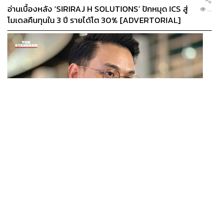
ภูริตา บุญล้อม
อ่านเบื้องหลัง ‘SIRIRAJ H SOLUTIONS’ ปักหมุด ICS สู่
...
Beauty Editor | THE STANDARD LIFE
โมเดลคืนทุนใน 3 ปี รายได้โต 30% [ADVERTORIAL]
POLITICS
ไชยชนก ย้ำรัฐบาลมีเสถียรภาพ-มั่นคง ไม่รู้กระแส 10
...
สส.กล้าธรรม ซบภูมิใจไทย ชี้ปรับ ครม. 1 ปีแค่กรอบประเมิน
โยนนายกฯ ตัดสินใจ