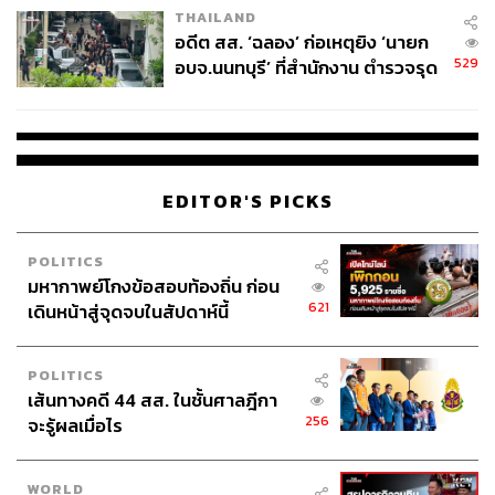
THAILAND
อดีต สส. ‘ฉลอง’ ก่อเหตุยิง ‘นายก
529
อบจ.นนทบุรี’ ที่สำนักงาน ตำรวจรุด
ลงพื้นที่
EDITOR'S PICKS
POLITICS
มหากาพย์โกงข้อสอบท้องถิ่น ก่อน
621
เดินหน้าสู่จุดจบในสัปดาห์นี้
POLITICS
เส้นทางคดี 44 สส. ในชั้นศาลฎีกา
256
จะรู้ผลเมื่อไร
ELIXIR เปิดตัว Day Care Revolution SPF50+
PA++++ กันแดดผิวสวย 3 in 1 ที่ทำหน้าที่เป็นทั้งไพรเม
อร์ กันแดด และมอยส์เจอไรเซอร์บำรุงผิว ปกป้องพร้อม
WORLD