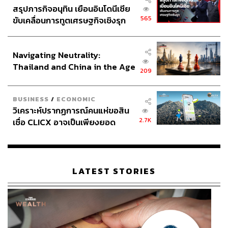
ฟื้นบำรุงคอลลาเจนเพื่อผิวสวยดูอ่อนเยาว์ มีให้เลือก 2
สรุปภารกิจอนุทิน เยือนอินโดนีเซีย
565
ขับเคลื่อนการทูตเศรษฐกิจเชิงรุก
สูตร คือ Day Care Revolution SPF50+ PA++++ สูตร
ประกาศหุ้นส่วนยุทธศาสตร์ไทย –
Anti-Aging เพื่อผิวสวยดูอ่อนเยาว์ และ Day Care
อินโดนีเซีย
Revolution Brightening SPF50+ PA++++ สูตร
Navigating Neutrality:
Brightening เพื่อผิวกระจ่างใส ดูไบรท์ขึ้นอย่างเป็น
Thailand and China in the Age
ธรรมชาติ
209
of a New Global Order
BUSINESS
/
ECONOMIC
วิเคราะห์ปรากฏการณ์คนแห่ขอสิน
2.7K
เชื่อ CLICX อาจเป็นเพียงยอด
ภูเขาน้ำแข็ง ของปัญหาหนี้ครัว
เรือนไทยที่ถูกซุกไว้
LATEST STORIES