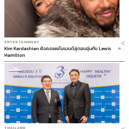
ภาพ:
Courtesy of Brands
TAGS:
Drunk Elephant
Augustinus Bader
Elixir
Skincare
สกินแคร์
Beauty Roundup
ENTERTAINMENT
Susanne Kaufmann
Dior
Sephora Collection
Kim Kardashian ยังคงเผยโมเมนต์สุดอบอุ่นกับ Lewis
เครื่องสำอาง
...
Hamilton
323
ABOUT THE AUTHOR
THAILAND