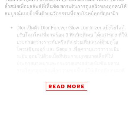
ล้ำสมัยเพื่อผลลัพธ์ที่เห็นชัด ยกระดับการดูแลผิวของทุกคนให้
สมบูรณ์แบบยิ่งขึ้นด้วยนวัตกรรมที่ตอบโจทย์ทุกปัญหาผิว
Dior เปิดตัว Dior Forever Glow Luminizer แป้งไฮไลต์
ปรับโฉมใหม่ที่มาพร้อม 3 ฟินนิชพิเศษ ได้แก่ Halo ที่ให้
ประกายสว่างราวกับคริสตัล ช่วยเพิ่มเสน่ห์ด้วยดูโอ
โครมชิมเมอร์ และ Sequin เพื่อความแวววาวระยิบ
ระยับ อุดมไปด้วยเม็ดสีประกายมุกขนาดเล็กที่ให้
ประกายบางเบาและกระจายแสงอย่างเข้มข้น ผสาน
กรดไฮยาลูรอนิกเพื่อความชุ่มชื้น มีให้เลือกถึง 7 เฉดสี
บรรจุในตลับสีเงินสุดกูตูร์ประดับอักษรย่อ ‘CD’ ที่ใครๆ
ก็ตกหลุมรัก
READ MORE