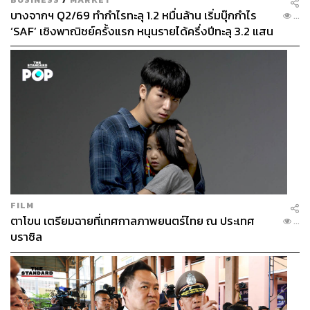
สมศักดิ์ จันทวิชชประภา
บางจากฯ Q2/69 ทำกำไรทะลุ 1.2 หมื่นล้าน เริ่มบุ๊กกำไร
โปรดิวเซอร์ คอลัมนิสต์ และบรรณาธิการ ผู้
...
หลงใหลในความตื่นเต้นของกีฬาและความ
‘SAF’ เชิงพาณิชย์ครั้งแรก หนุนรายได้ครึ่งปีทะลุ 3.2 แสน
สงบของการอ่านหนังสือเงียบๆ
ล้าน
FILM
ตาโขน เตรียมฉายที่เทศกาลภาพยนตร์ไทย ณ ประเทศ
...
บราซิล