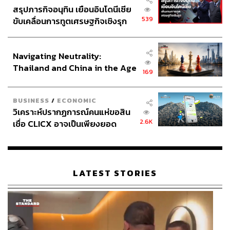
สรุปภารกิจอนุทิน เยือนอินโดนีเซีย
539
ขับเคลื่อนการทูตเศรษฐกิจเชิงรุก
ประกาศหุ้นส่วนยุทธศาสตร์ไทย –
อินโดนีเซีย
Navigating Neutrality:
Thailand and China in the Age
169
of a New Global Order
BUSINESS
/
ECONOMIC
วิเคราะห์ปรากฏการณ์คนแห่ขอสิน
2.6K
เชื่อ CLICX อาจเป็นเพียงยอด
ภูเขาน้ำแข็ง ของปัญหาหนี้ครัว
เรือนไทยที่ถูกซุกไว้
LATEST STORIES