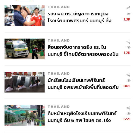
THAILAND
รอง ผบ.ตร. บัญชาการเหตุยิง
1.3K
โรงเรียนเทพศิรินทร์ นนทบุรี สั่ง
ค้นหา 2 รอบยืนยันไร้คนติดค้าง พบ
ศพปู่-ย่าที่บ้านพักผู้ก่อเหตุ
THAILAND
สื่อนอกจับตากราดยิง รร. ใน
1.2K
นนทบุรี ชี้ไทยมีอัตราครอบครองปืน
สูงในระดับต้นของภูมิภาค
THAILAND
นักเรียนโรงเรียนเทพศิรินทร์
805
นนทบุรี อพยพเข้ายังพื้นที่ปลอดภัย
ชั่วคราว หลังเหตุใช้อาวุธปืนภายใน
โรงเรียนคลี่คลาย
THAILAND
คืบหน้าเหตุยิงโรงเรียนเทพศิรินทร์
659
นนทบุรี ดับ 6 ศพ โฆษก ตร. เร่ง
สอบปมขโมยปืนปู่ก่อเหตุ