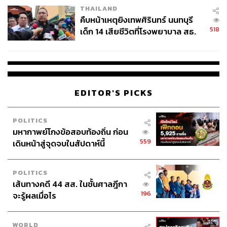
THAILAND
คืบหน้าเหตุยิงเทพศิรินทร์ นนทบุรี
518
เด็ก 14 เสียชีวิตที่โรงพยาบาล สธ.
ยืนยันครูเสียชีวิต 5 ราย เจ็บ 22
ราย
EDITOR'S PICKS
POLITICS
มหากาพย์โกงข้อสอบท้องถิ่น ก่อน
559
เดินหน้าสู่จุดจบในสัปดาห์นี้
POLITICS
เส้นทางคดี 44 สส. ในชั้นศาลฎีกา
196
จะรู้ผลเมื่อไร
WORLD