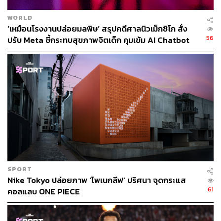
WORLD
‘เหมือนโรงงานปล่อยมลพิษ’ สรุปคดีศาลนิวเม็กซิโก สั่ง
56
ปรับ Meta ชี้กระทบสุขภาพจิตเด็ก คุมเข้ม AI Chatbot
SPORT
Nike Tokyo ปล่อยภาพ ‘โพเนกลีฟ’ ปริศนา จุดกระแส
61
คอลแลบ ONE PIECE