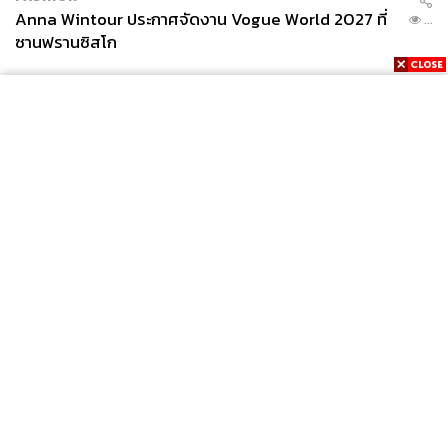
Anna Wintour ประกาศจัดงาน Vogue World 2027 ที่
...
ซานฟรานซิสโก
News
Wealth
Pop
Podcast
Video
Now
Opinion
Careers
Events
Privacy
About
Contact
Policy
FOR
ADVERTISING
MEMBERSHIP