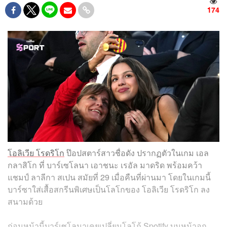
174
โอลิเวีย โรดริโก
ป๊อปสตาร์สาวชื่อดัง ปรากฏตัวในเกม เอล
กลาสิโก ที่ บาร์เซโลนา เอาชนะ เรอัล มาดริด พร้อมคว้า
แชมป์ ลาลีกา สเปน สมัยที่ 29 เมื่อคืนที่ผ่านมา โดยในเกมนี้
บาร์ซาใส่เสื้อสกรีนพิเศษเป็นโลโกของ โอลิเวีย โรดริโก ลง
สนามด้วย
ก่อนหน้านี้บาร์เซโลนาเคยเปลี่ยนโลโก้ Spotify บนหน้าอก