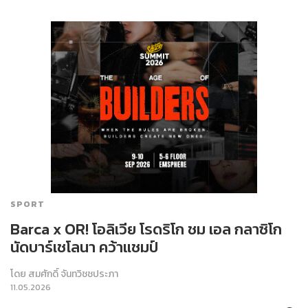
SPORT
Barca x OR! โอลิเวีย โรดริโก ชม เอล กลาซิโก
นัดบาร์เชโลนา คว้าแชมป์
โดย
สมศักดิ์ จันทวิชชประภา
11.05.2026