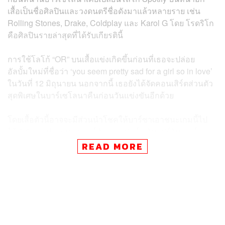
เสื้อเป็นชื่อศิลปินและวงดนตรีชื่อดังมาแล้วหลายราย เช่น
Rolling Stones, Drake, Coldplay และ Karol G โดย โรดริโก
คือศิลปินรายล่าสุดที่ได้รับเกียรตินี้
การใช้โลโก้ “OR” บนเสื้อแข่งเกิดขึ้นก่อนที่เธอจะปล่อย
อัลบั้มใหม่ที่ชื่อว่า ‘you seem pretty sad for a girl so in love’
ในวันที่ 12 มิถุนายน นอกจากนี้ เธอยังได้จัดคอนเสิร์ตส่วนตัว
สุดพิเศษในบาร์เซโลนาคืนก่อนวันแข่งขันอีกด้วย
โดยเสื้อตัวนี้อาจจะมีส่วนนำโชคให้บาร์ซาเอาชนะเกมนี้ไป
ได้ 2-0 จากประตูของ มาร์คัส แรชฟอร์ด กับ เฟร์รัน ตอร์เรส
และช่วยให้ทีมได้ฉลองแชมป์ลาลีกา ในบ้านของพวกเขาด้วย
READ MORE
#TheStandardSport #Barcelona #OliviaRodrigo
#ElClasico #LaLiga