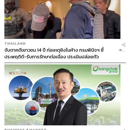
ภาพ:
Alex Caparros, Quality Sport Images / Getty Images,
fcbarcelona / Instagram
TAGS:
Spotify
La Liga
Drake
Olivia Rodrigo
Getty Images
Instagram
กีฬาฟุตบอล
Coldplay
THAILAND
Spain
Real Madrid
Barcelona
จับตาคดีเยาวชน 14 ปี ก่อเหตุยิงในห้าง กรมพินิจฯ ชี้
...
ประพฤติดี-รับการรักษาต่อเนื่อง ประเมินปล่อยตัว
174
ABOUT THE AUTHOR
BUSINESS
/
MARKET