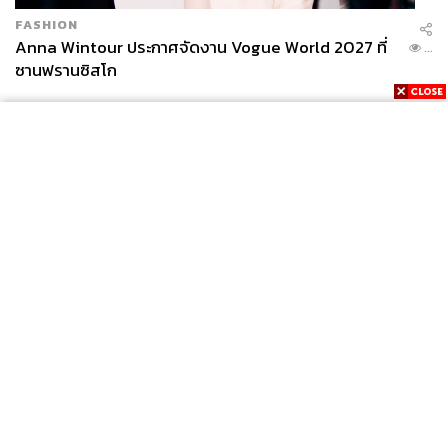
FASHION
Anna Wintour ประกาศจัดงาน Vogue World 2027 ที่
...
ซานฟรานซิสโก
News
Wealth
Pop
Podcast
Video
Now
Opinion
Careers
Events
Privacy
About
Contact
Policy
FOR
ADVERTISING
MEMBERSHIP