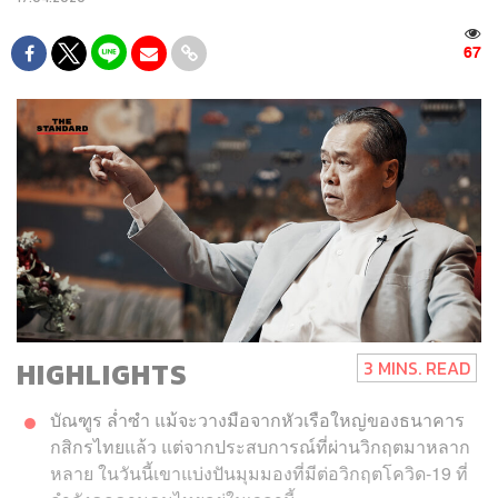
67
HIGHLIGHTS
3 MINS. READ
บัณฑูร ล่ำซำ แม้จะวางมือจากหัวเรือใหญ่ของธนาคาร
กสิกรไทยแล้ว แต่จากประสบการณ์ที่ผ่านวิกฤตมาหลาก
หลาย ในวันนี้เขาแบ่งปันมุมมองที่มีต่อวิกฤตโควิด-19 ที่