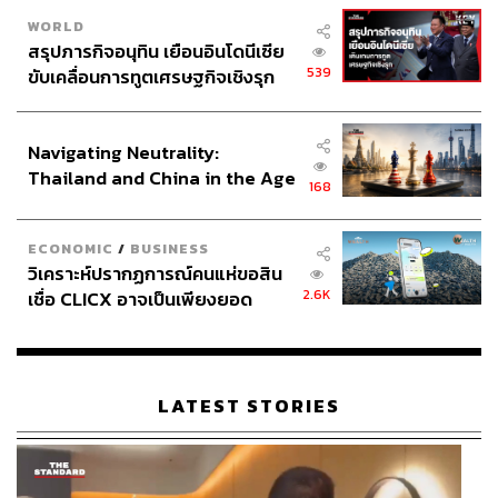
WORLD
ABOUT THE AUTHOR
สรุปภารกิจอนุทิน เยือนอินโดนีเซีย
ชุตินันท์ สงวนประสิทธิ์
539
ขับเคลื่อนการทูตเศรษฐกิจเชิงรุก
Content Creator สำนักข่าว THE
ประกาศหุ้นส่วนยุทธศาสตร์ไทย –
STANDARD
อินโดนีเซีย
Navigating Neutrality:
ABOUT THE PHOTOGRAPHER
Thailand and China in the Age
168
of a New Global Order
นวลตา วงศ์เจริญ
The Standardth’s Portrait Photographer
ECONOMIC
/
BUSINESS
วิเคราะห์ปรากฏการณ์คนแห่ขอสิน
2.6K
เชื่อ CLICX อาจเป็นเพียงยอด
ภูเขาน้ำแข็ง ของปัญหาหนี้ครัว
เรือนไทยที่ถูกซุกไว้
LATEST STORIES