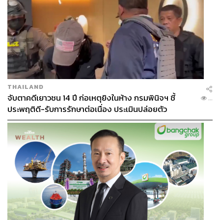
THAILAND
จับตาคดีเยาวชน 14 ปี ก่อเหตุยิงในห้าง กรมพินิจฯ ชี้
...
ประพฤติดี-รับการรักษาต่อเนื่อง ประเมินปล่อยตัว