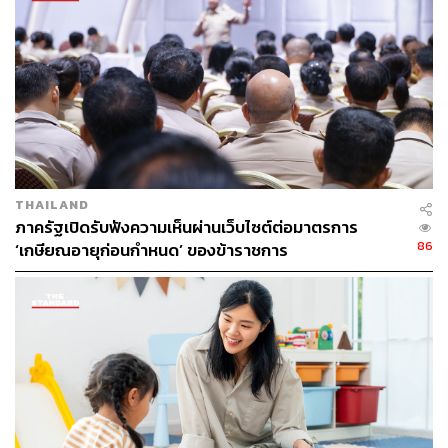
หนี้มีใจ’ ที่ธนาคารกสิกรไทยร่วมกับภาคเอกชน เถ้าแก่ใช้
บริการระบบเงินเดือนของธนาคาร ธนาคารก็สามารถเช็กได้
พนักงานในบริษัทยังอยู่ครบ เงินไม่สูญ
อย่างการอัดฉีดเงินเข้าไปที่เอสเอ็มอี เราจะมั่นใจได้อย่างไร
ว่าเงินจะลงไปถึงพนักงานที่อยู่ระดับต่ำสุดหรือเขาเอาเงินไป
ทำอย่างอื่น แบบนั้นพนักงานก็ตายอยู่ดี
THAILAND
ภาครัฐเปิดรับฟังความเห็นผ่านเว็บไซต์ต่อมาตรการ
86
‘เกษียณอายุก่อนกำหนด’ ของข้าราชการ