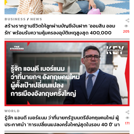
บัณฑูร ล่ำซำ ประธานกิตติคุณ ธนาคารกสิกรไทย
BUSINESS
/
NEWS
ฝ่าวิกฤตโควิด-19 ต้องเกิดจากความร่วมมือและรัฐบาลต้อง
สร้างรากฐานชีวิตให้ลูกผ่านบัญชีเงินฝาก ‘ออมสิน ออม
ฟัง!
205
รัก’ พร้อมรับความคุ้มครองอุบัติเหตุสูงสุด 400,000
ผมผ่านมาทั้งวิกฤตปี 2540 เจอการ Distruption ตอนนี้มาเจอ
บาท ดอกเบี้ยรับเต็ม ไม่เสียภาษี [Advertorial]
โรค ซึ่งที่ผ่านมาก็เป็นเรื่องที่หนักหนา เพราะเสียหายจริง แต่
อย่างน้อยยังมีข้ออ้างอิงในอดีต และเรียนรู้จากความพลาดใน
อดีต เช่น เงินที่จะใช้แก้ปัญหาหล่นหายระหว่างทาง อันนี้ต้อง
แก้ให้ได้ มิฉะนั้นจะสูญเปล่า
และในวิกฤตแบบนี้ต้องตั้งโจทย์ให้ชัด มีรูปแบบการทำงานที่
ชัดเจนเพื่อให้คนสามารถเดินไปด้วยกันได้ แบ่งหน้าที่กันให้
ชัด สื่อความให้ดี มิฉะนั้นคนอาจจะทะเลาะกันเอง ไม่ว่า
วิกฤตไหนก็ต้องใช้วิธีนี้ด้วยกันทั้งนั้น
WORLD
สำคัญคือต้องฟัง ท่านมีอำนาจอะไรก็ตาม ท่านต้องฟัง เพราะ
รู้จัก แอนดี เบอร์แนม ว่าที่นายกรัฐมนตรีอังกฤษคนใหม่ ผู้
ท่านไม่ได้รู้คนเดียวทั้งหมด การฟังคนโน้นคนนี้จะได้ภาพที่
171
ประกาศนำ ‘การเปลี่ยนแปลงครั้งใหญ่สุดในรอบ 40 ปี’ มา
กว้างขึ้น แล้วท่านก็ไปตัดสินใจ การไม่ฟังคือการที่ท่านไม่
สู่การเมืองอังกฤษ