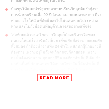
กำลังคุกคามคนไทยอยู่ในเวลานี้
บัณฑูรให้แนะนำรัฐบาลจากบทเรียนวิกฤตต้มยำกุ้งว่า
ควรนำบทเรียนเมื่อ 22 ปีก่อนมาออกแบบมาตรการที่จะ
ทำอย่างไรให้เงินที่อัดฉีดลงไปไม่หล่นหายไประหว่าง
ทาง และไปถึงมือคนที่อยู่ด้านล่างสุดอย่างแท้จริง
“สุดท้ายแล้วจะเครียดจากวิกฤตก็ต้องบริหารจิตของ
ตนเองให้แน่ใจว่าฉันยังมีเวลาที่จะพักทั้งร่างกายและพัก
ทั้งสมอง ถ้าต้องทำงานทั้ง 24 ชั่วโมง สักพักผู้นำอย่างนี้
ต้องตาย เพราะอยู่ไม่ถึงจนวิกฤตจบก็ตายก่อน เพราะ
ฉะนั้นต้องรักษาสมดุลของชีวิต แต่ต้องทำเต็มที่ ตื่นเช้า
มาทำเต็มที่ ก่อนนอนจะได้สบายใจว่าวันนี้ฉันทำเต็มที่
ของฉันแล้ว” บัณฑูรฝากคำแนะนำถึงผู้นำในยุคโค
วิด-19
READ MORE
เมื่อโควิด-19 แพร่ระบาดและกลายเป็นวิกฤตในระดับโลก ไม่
ว่าจะเป็นรัฐ ประชาชน หรือภาคธุรกิจ ก็ต้องเร่งปรับตัวตั้งรับ
กับวิกฤตนี้