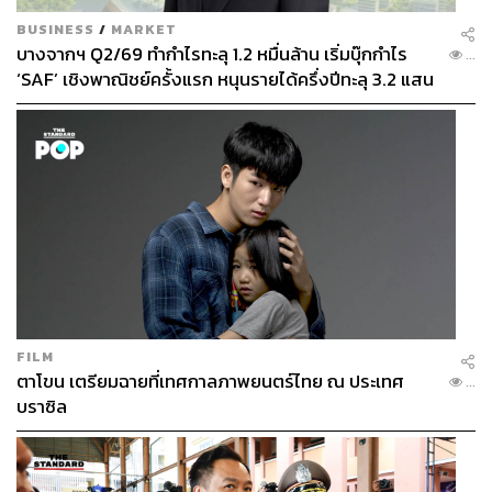
BUSINESS
/
MARKET
บางจากฯ Q2/69 ทำกำไรทะลุ 1.2 หมื่นล้าน เริ่มบุ๊กกำไร
...
‘SAF’ เชิงพาณิชย์ครั้งแรก หนุนรายได้ครึ่งปีทะลุ 3.2 แสน
ล้าน
FILM
ตาโขน เตรียมฉายที่เทศกาลภาพยนตร์ไทย ณ ประเทศ
...
บราซิล