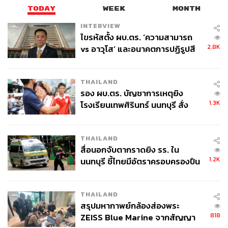
TODAY
WEEK
MONTH
INTERVIEW
ไขรหัสตั้ง ผบ.ตร. ‘ความสามารถ
2.8K
vs อาวุโส’ และอนาคตการปฏิรูปสี
บัณฑูร ล่ำซำ ประธานกิตติคุณ ธนาคารกสิกรไทย
กากี กับ พล.ต.อ. เอก อังสนานนท์
ฟื้นตัวจากวิกฤต: เพิ่มองค์ความรู้ใหม่ พักผ่อนทั้งร่างกายและ
THAILAND
สมอง
รอง ผบ.ตร. บัญชาการเหตุยิง
หลังวิกฤตโควิด-19 ประเทศไทยจะเปลี่ยนไป แต่คนจะเริ่ม
1.3K
โรงเรียนเทพศิรินทร์ นนทบุรี สั่ง
เรียนรู้ว่าอะไรๆ ก็ไม่แน่นอน อะไรที่เติบโตเฟื่องฟูเพียงข้าม
ค้นหา 2 รอบยืนยันไร้คนติดค้าง พบ
คืนก็อาจจะหายไปได้ ต้องเข้าใจความเปราะบางที่เกิดขึ้นใน
ศพปู่-ย่าที่บ้านพักผู้ก่อเหตุ
ระบบเศรษฐกิจตอนนี้
THAILAND
สื่อนอกจับตากราดยิง รร. ใน
1.2K
นนทบุรี ชี้ไทยมีอัตราครอบครองปืน
ขณะเดียวกันการฟื้นตัวหลังวิกฤตไม่ใช่เรื่องง่าย เพราะการ
สูงในระดับต้นของภูมิภาค
แข่งขันสูงขึ้น ดังนั้นต้องเพิ่มความสามารถในการแข่งขันเพื่อ
ทำให้ธุรกิจก้าวหน้ามากกว่าเดิม การหาองค์ความรู้ใหม่ๆ
THAILAND
ต้องเกิดขึ้นและใช้ได้จริง เหมือนทุกวันนี้มีการวิจัยออกมา
สรุปมหากาพย์กล้องส่องพระ
ใช้ได้จริง ไม่ใช่แค่การทำวิจัยเพื่อเลื่อนขั้นเท่านั้น
818
ZEISS Blue Marine จากสัญญา