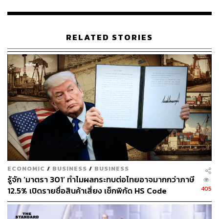
ล้มบนฟูก ที่บริษัทล้ม แต่ส่วนตัวไม่ล้ม เพราะยักย้ายถ่ายเท
เงิน เอาเงินออกไปจากบริษัทหมด กลายเป็นว่าความเสียหาย
นั้นไปเกิดขึ้นกับกระเป๋าใครบางคน รอบนี้ก็เช่นกัน ถ้าระบบ
RELATED STORIES
ติดตามควบคุมไม่ชัดเจน เงินที่อัดลงไปก็มีโอกาสสูงที่จะหล่น
หายไประหว่างทาง และคนล่างที่สุดก็จะแห้งตายเหมือนเดิม
รัฐบาลจะอัดฉีดเงินต้องตรงจุด เข้าถึงคนล่างสุด ตรวจสอบได้
ตอนนี้ 3 โจทย์ใหญ่ในวิกฤตโควิด-19 คือ สกัดโรค ประคอง
ชีวิตคนที่อยู่ล่างสุดของระบบ และคิดข้ามช็อตว่าเมื่อโรค
หายไปแล้วจะทำมาหากินอะไร ในส่วนของธนาคาร เราเริ่ม
ทำจากโจทย์เล็กๆ เพื่อนำไปสู่โจทย์ใหญ่ที่จะเลี้ยงทั้งประเทศ
และหาทางว่าจะช่วยกันอย่างไรได้บ้าง
ดังนั้นเมื่อรัฐออกมาตรการมาก็ต้องบริหารจัดการให้เงินลงไป
ECONOMIC
/
BUSINESS
/
BUSINESS
ถึงคนที่ต้องการที่สุด อย่างผู้มีรายได้น้อยที่ไทยมีอยู่สิบกว่า
รู้จัก ‘มาตรา 301’ ทำไมผลกระทบต่อไทยอาจมากกว่าภาษี
ล้านคน มาตรการต้องระบุเป็นรายบุคคลเพื่อให้แน่ใจว่าทุก
405
12.5% เปิดรายชื่อสินค้าเสี่ยง เช็กพิกัด HS Code
จุดที่เงินลงไปนั้นถึงพนักงาน แล้วต้องมีบทพิสูจน์ว่าพนักงาน
พวกนั้นยังมีการจ้างงานอยู่ ซึ่งในโครงการ ‘เถ้าแก่ใจดี เจ้า