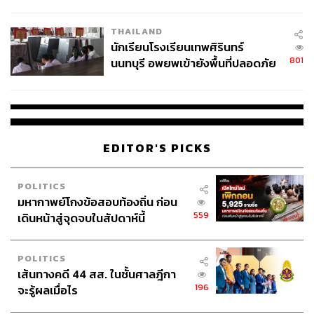
ผลิต 8.3 ล้าน สู่ข้อพิพาท ‘มา
สุดท้ายแล้วจะเครียดจากวิกฤตก็ต้องบริหารจิตของตนเองให้
เวลล์ฯ’ ฟ้อง ‘โทน บางแค’ ผิดนัด
แน่ใจว่าฉันยังมีเวลาที่จะพักทั้งร่างกายและสมอง ถ้าต้อง
THAILAND
จ่ายหนี้-แอบระบุแบรนด์
ทำงานทั้ง 24 ชั่วโมง สักพักผู้นำอย่างนี้ต้องตาย เพราะอยู่ไม่
นักเรียนโรงเรียนเทพศิรินทร์
ถึงจนวิกฤตจบก็ตายก่อน เพราะฉะนั้นต้องรักษาสมดุลของ
801
นนทบุรี อพยพเข้ายังพื้นที่ปลอดภัย
ชีวิต ต้องทำเต็มที่ ตื่นเช้ามาทำเต็มที่ ก่อนนอนจะได้สบายใจ
ชั่วคราว หลังเหตุใช้อาวุธปืนภายใน
ว่าวันนี้ฉันทำเต็มที่ของฉันแล้ว
โรงเรียนคลี่คลาย
พิสูจน์อักษร: ภาสิณี เพิ่มพันธุ์พงศ์
EDITOR'S PICKS
TAGS:
รัฐบาล
ภาษี
บัณฑูร ล่ำซำ
เชื้อไวรัสโคโรนา
POLITICS
มหากาพย์โกงข้อสอบท้องถิ่น ก่อน
559
เดินหน้าสู่จุดจบในสัปดาห์นี้
POLITICS
เส้นทางคดี 44 สส. ในชั้นศาลฎีกา
67
196
จะรู้ผลเมื่อไร