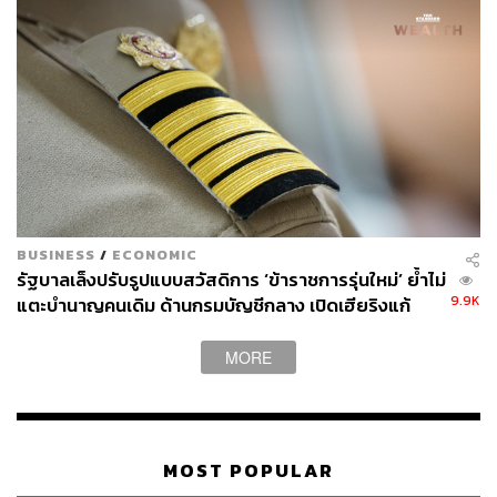
ฉลาด ต้องฟังให้รอบด้านเพื่อประกอบการคิด
ขณะเดียวกันวิกฤตนี้กลายเป็นโจทย์ที่ต้องร่วมมือกันจัดการ
ถ้ารัฐเข้าใจประเด็นนี้ ระบบธนาคารพาณิชย์เข้าใจประเด็นนี้
ก็จะสามารถร่วมมือกันจัดการให้มันเกิดขึ้น
ไม่ใช่ว่าอัดเงินเข้าไปแล้วพูดว่าอัดเงินเข้าไปแล้ว อัดให้ใคร
ไม่รู้ มันพูดง่ายว่าอัดเงินเข้าไป แต่ว่ามันถึงหรือเปล่า ใครจะ
พิสูจน์ให้ดูได้ เพราะเงินนี้ในที่สุดก็เป็นเงินภาษีประชาชนใน
อนาคตทั้งนั้น
BUSINESS
/
ECONOMIC
รัฐบาลเล็งปรับรูปแบบสวัสดิการ ‘ข้าราชการรุ่นใหม่’ ย้ำไม่
9.9K
แตะบำนาญคนเดิม ด้านกรมบัญชีกลาง เปิดเฮียริงแก้
กฎหมายสิทธิรักษาพยาบาล 4 ด้าน
MORE
MOST POPULAR