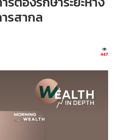
ารต้องรักษาระยะห่าง
กการสากล
447