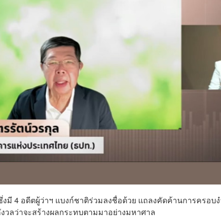
ซึ่งมี 4 อดีตผู้ว่าฯ แบงก์ชาติร่วมลงชื่อด้วย แถลงคัดค้านการครอบง
กังวลว่าจะสร้างผลกระทบตามมาอย่างมหาศาล