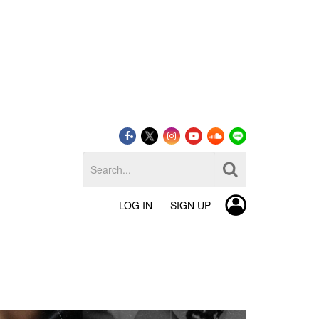
LOG IN
SIGN UP