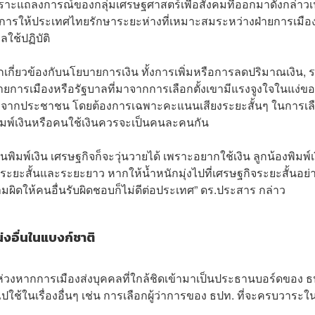
ราะแถลงการณ์ของกลุ่มเศรษฐศาสตร์เพื่อสังคมที่ออกมาดังกล่าวเน้
้องการให้ประเทศไทยรักษาระยะห่างที่เหมาะสมระหว่างฝ่ายการเมือ
ใช้ปฏิบัติ
กเกี่ยวข้องกับนโยบายการเงิน ทั้งการเพิ่มหรือการลดปริมาณเงิน, 
่ายการเมืองหรือรัฐบาลที่มาจากการเลือกตั้งเขามีแรงจูงใจในแง่ข
นิยมจากประชาชน โดยต้องการเฉพาะคะแนนเสียงระยะสั้นๆ ในการเล
ิมพ์เงินหรือคนใช้เงินควรจะเป็นคนละคนกัน
มพ์เงิน เศรษฐกิจก็จะวุ่นวายได้ เพราะอยากใช้เงิน ลูกน้องพิมพ์เ
ั้งผลระยะสั้นและระยะยาว หากให้น้ำหนักมุ่งไปที่เศรษฐกิจระยะสั้นอย่
ผิดให้คนอื่นรับผิดชอบก็ไม่ดีต่อประเทศ” ดร.ประสาร กล่าว
่งอื่นในแบงก์ชาติ
นห่วงหากการเมืองส่งบุคคลที่ใกล้ชิดเข้ามาเป็นประธานบอร์ดของ ธ
ใช้ในเรื่องอื่นๆ เช่น การเลือกผู้ว่าการของ ธปท. ที่จะครบวาระใ