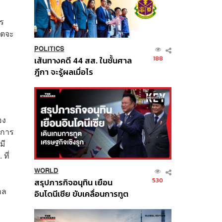
าร
คตจะ
POLITICS
188
เส้นทางคดี 44 สส. ในชั้นศาล
ฎีกา จะรู้ผลเมื่อไร
อง
ิการ
มี
ที่
WORLD
530
สรุปภารกิจอนุทิน เยือน
าล
อินโดนีเซีย ขับเคลื่อนการทูต
เศรษฐกิจเชิงรุก ประกาศหุ้น
ส่วนยุทธศาสตร์ไทย –