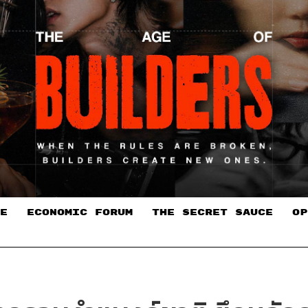
E
ECONOMIC FORUM
THE SECRET SAUCE​
OP