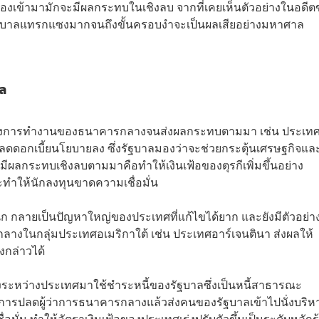
เข้ามามักจะมีผลกระทบในเชิงลบ จากที่เคยเห็นตัวอย่างในอดีต
บาลแทรกแซงมากจนถึงขั้นครอบงำจะเป็นผลเสียอย่างมหาศาล
าล
ซงการทำงานของธนาคารกลางจนส่งผลกระทบตามมา เช่น ประเทศต
ลดดอกเบี้ยนโยบายลง ซึ่งรัฐบาลมองว่าจะช่วยกระตุ้นเศรษฐกิจแล
ผลกระทบเชิงลบตามมาคือทำให้เงินเฟ้อของตุรกีเพิ่มขึ้นอย่าง
ำให้นักลงทุนขาดความเชื่อมั่น
นัก กลายเป็นปัญหาใหญ่ของประเทศที่แก้ไขได้ยาก และยังมีตัวอย่า
งในกลุ่มประเทศอเมริกาใต้ เช่น ประเทศอาร์เจนตินา ส่งผลให้
ังกล่าวได้
ระหว่างประเทศมาใช้ชำระหนี้ของรัฐบาลซึ่งเป็นหนี้สาธารณะ
ีการปลดผู้ว่าการธนาคารกลางแล้วส่งคนของรัฐบาลเข้าไปนั่งบริห
ั่น ทำให้อัตราเงินเฟ้อของประเทศเร่งปรับตัวขึ้นเป็นระดับหลักร