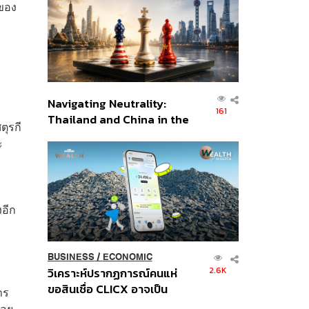
ของ
อินโดนีเซีย
Navigating Neutrality:
161
Thailand and China in the
ุรกี
Age of a New Global
ะ
Order
งอีก
BUSINESS
/
ECONOMIC
2.6K
วิเคราะห์ปรากฏการณ์คนแห่
ขอสินเชื่อ CLICX อาจเป็น
าร
เพียงยอดภูเขาน้ำแข็ง ของ
้อย