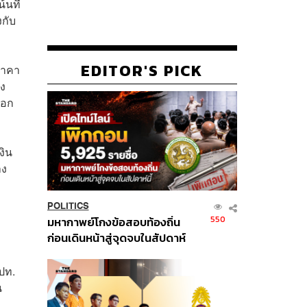
นที่
งกับ
EDITOR'S PICK
ราคา
อง
ือก
งิน
าง
POLITICS
550
มหากาพย์โกงข้อสอบท้องถิ่น
ก่อนเดินหน้าสู่จุดจบในสัปดาห์
นี้
ปท.
น