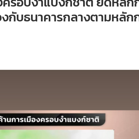
องครอบงำแบงก์ชาติ ยึดหลักก
มืองกับธนาคารกลางตามหลั