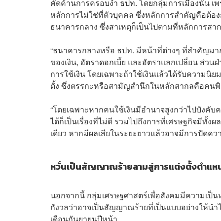
คัดค้านการครอบงำ ธปท. โดยกลุ่มการเมืองนั้น เพ
หลักการไม่ใช่ที่ตัวบุคคล ซึ่งหลักการสำคัญคือต
ธนาคารกลาง ซึ่งสาเหตุก็เป็นไปตามที่หลักการสากล
“ธนาคารกลางหรือ ธปท. มีหน้าที่ต่างๆ ที่สำคัญมา
ของเงิน, อัตราดอกเบี้ย และอัตราแลกเปลี่ยน ส่วนฝ
การใช้เงิน โดยเฉพาะถ้าใช้เงินแล้วได้รับความ
ตั้ง ซึ่งตรรกะหรือสามัญสำนึกในหลักสากลคือคนพ
“โดยเฉพาะหากคนใช้เงินมีอำนาจสูงกว่าไปบังคับคนพิ
ได้ก็เป็นเรื่องที่ไม่ดี รวมไปถึงการที่เศรษฐกิจมีท
เดียว หากมีผลเสียในระยะยาวแล้วอาจมีการปัดความ
หวั่นเป็นสัญญาณร้ายลามสู่การแต่งตั้งตำแหน
นอกจากนี้ กลุ่มเศรษฐศาสตร์เพื่อสังคมมีความเป็
กังวลว่าอาจเป็นสัญญาณร้ายที่เป็นแบบอย่างให้นำไป
เดือนกันยายนปีหน้า