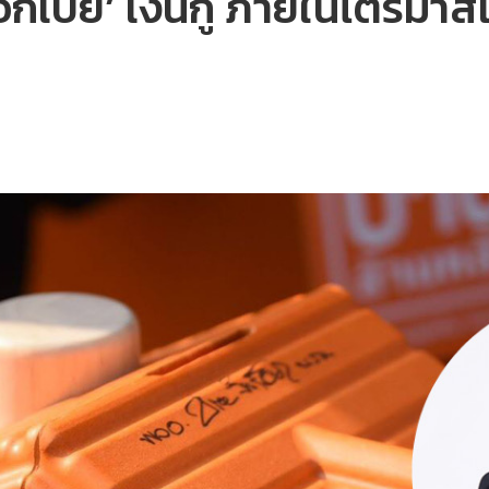
อกเบี้ย’ เงินกู้ ภายในไตรมาสแ