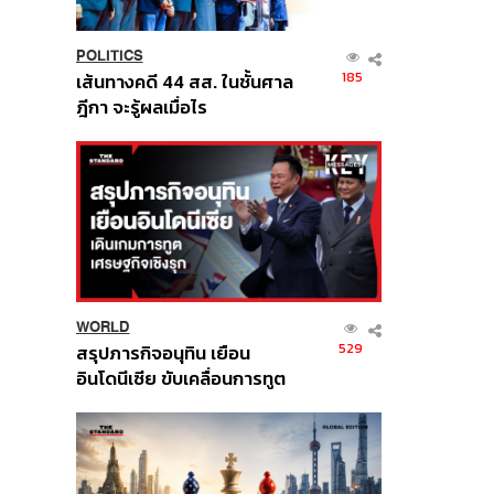
POLITICS
185
เส้นทางคดี 44 สส. ในชั้นศาล
ฎีกา จะรู้ผลเมื่อไร
WORLD
529
สรุปภารกิจอนุทิน เยือน
อินโดนีเซีย ขับเคลื่อนการทูต
เศรษฐกิจเชิงรุก ประกาศหุ้น
ส่วนยุทธศาสตร์ไทย –
อินโดนีเซีย