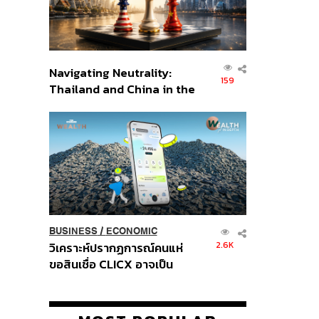
Navigating Neutrality:
159
Thailand and China in the
Age of a New Global
Order
BUSINESS
/
ECONOMIC
2.6K
วิเคราะห์ปรากฏการณ์คนแห่
ขอสินเชื่อ CLICX อาจเป็น
เพียงยอดภูเขาน้ำแข็ง ของ
ปัญหาหนี้ครัวเรือนไทยที่ถูกซุก
ไว้