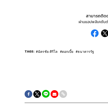
สามารถติด
ผ่านแอปพลิเคชันต่
TAGS:
ฉัตรชัย ศิริไล
ดอกเบี้ย
ธนาคารรัฐ