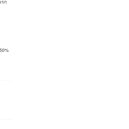
สแรก
ะ
.50%