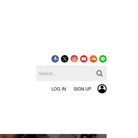
LOG IN
SIGN UP