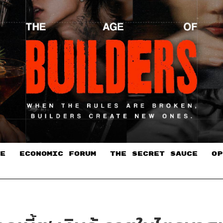
E
ECONOMIC FORUM
THE SECRET SAUCE​
OP