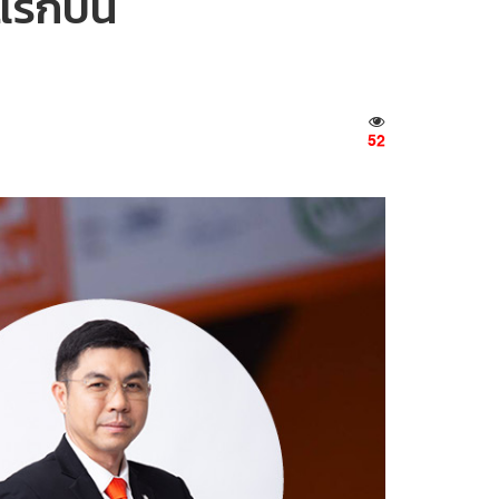
รกปีนี้
52