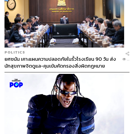
POLITICS
ยศชนัน เคาะแผนความปลอดภัยในรั้วโรงเรียน 90 วัน ส่ง
...
นักสุขภาพจิตดูแล-คุมเข้มคัดกรองสิ่งผิดกฎหมาย