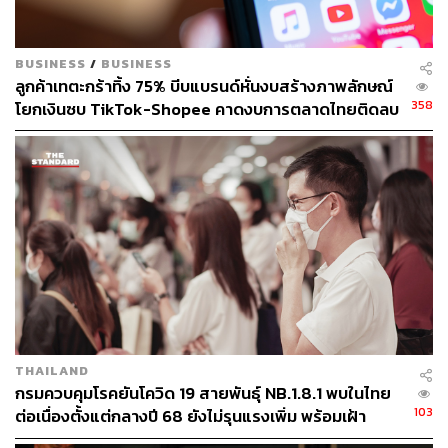
BUSINESS
/
BUSINESS
ลูกค้าเทตะกร้าทิ้ง 75% บีบแบรนด์หั่นงบสร้างภาพลักษณ์
358
โยกเงินซบ TikTok-Shopee คาดงบการตลาดไทยติดลบ
ครั้งแรกในรอบ 14 ปี
THAILAND
กรมควบคุมโรคยันโควิด 19 สายพันธุ์ NB.1.8.1 พบในไทย
103
ต่อเนื่องตั้งแต่กลางปี 68 ยังไม่รุนแรงเพิ่ม พร้อมเฝ้า
ระวัง-ติดตามใกล้ชิด