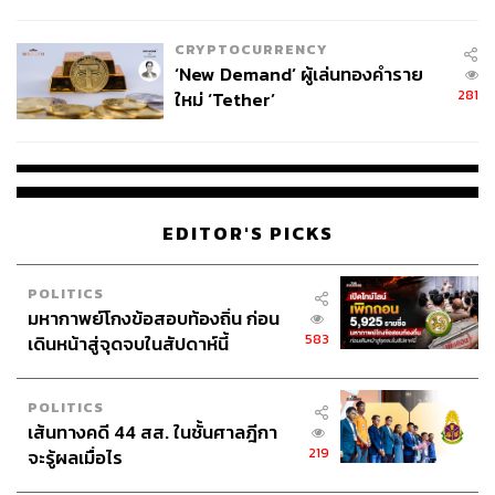
ไทยพลัส’ เฟส 2 รอประเมินความ
เหมาะสม
CRYPTOCURRENCY
‘New Demand’ ผู้เล่นทองคำราย
281
ใหม่ ‘Tether’
EDITOR'S PICKS
POLITICS
มหากาพย์โกงข้อสอบท้องถิ่น ก่อน
583
เดินหน้าสู่จุดจบในสัปดาห์นี้
POLITICS
เส้นทางคดี 44 สส. ในชั้นศาลฎีกา
219
จะรู้ผลเมื่อไร