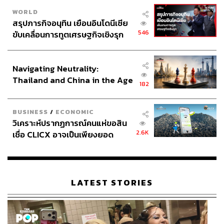
WORLD
สรุปภารกิจอนุทิน เยือนอินโดนีเซีย
546
ขับเคลื่อนการทูตเศรษฐกิจเชิงรุก
ประกาศหุ้นส่วนยุทธศาสตร์ไทย –
อินโดนีเซีย
Navigating Neutrality:
Thailand and China in the Age
182
of a New Global Order
BUSINESS
/
ECONOMIC
วิเคราะห์ปรากฏการณ์คนแห่ขอสิน
2.6K
เชื่อ CLICX อาจเป็นเพียงยอด
ภูเขาน้ำแข็ง ของปัญหาหนี้ครัว
เรือนไทยที่ถูกซุกไว้
LATEST STORIES