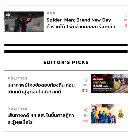
ข้อหาหนัก จ่อชง ป.ป.ช. 12 ส.ค. นี้
POP
Spider-Man: Brand New Day
0
ทำรายได้ 1 พันล้านดอลลาร์จากทั่ว
โลกภายใน 6 วัน
EDITOR'S PICKS
POLITICS
มหากาพย์โกงข้อสอบท้องถิ่น ก่อน
518
เดินหน้าสู่จุดจบในสัปดาห์นี้
POLITICS
เส้นทางคดี 44 สส. ในชั้นศาลฎีกา
165
จะรู้ผลเมื่อไร