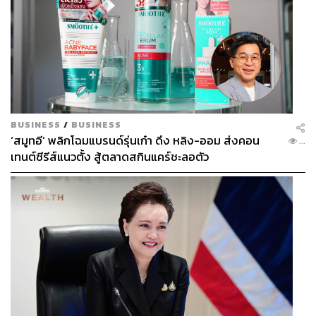
BUSINESS
/
BUSINESS
‘สมูทอี’ พลิกโฉมแบรนด์รุ่นเก๋า ดึง หลิง-ออม ส่งคอน
...
เทนต์ซีรีส์แนวตั้ง สู้ตลาดสกินแคร์ชะลอตัว