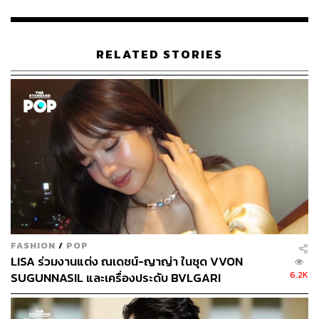
การดูแลพนักงานของเราในช่วงที่รอโรงแรมดุสิตธานี
กรุงเทพฯ แห่งใหม่กลับมาแล้ว ยังต้องการรักษาแบรนด์ ‘ดุสิต
ธานี’ ให้เป็นที่กล่าวถึงอย่างต่อเนื่อง รวมถึงเป็นการรักษาฐาน
RELATED STORIES
ลูกค้าเก่าของเราไว้ และขยายฐานลูกค้าไปสู่กลุ่มลูกค้าใหม่
ซึ่งที่ผ่านมาอาจจะยังไม่เคยใช้บริการร้านอาหารในโรงแรม
ดุสิตธานี กรุงเทพฯ แห่งเดิมเลย
เนื่องจากต้องยอมรับว่า พฤติกรรมของผู้บริโภคเปลี่ยนไป
หลายครั้งที่เราพบว่า แม้ลูกค้าจะเข้าพักที่โรงแรม แต่นิยมไป
รับประทานอาหารข้างนอกเพื่อสัมผัสกับวัฒนธรรมท้องถิ่น
ดังนั้น นอกจากการเปิดโครงการ ‘บ้านดุสิตธานี’ จะเป็นโชว์
เคสที่ทำให้ลูกค้าได้ลองสัมผัสกับดุสิตธานีที่จะเกิดขึ้นใน
อนาคต ทั้งรูปแบบการให้บริการ และการผสมผสานระหว่าง
สถาปัตยกรรมของการตกแต่งแบบเดิมและแบบใหม่แล้ว
FASHION
/
POP
LISA ร่วมงานแต่ง ณเดชน์-ญาญ่า ในชุด VVON
ยังจะทำให้กลุ่มดุสิตธานีสามารถศึกษารูปแบบและไลฟ์สไตล์
6.2K
SUGUNNASIL และเครื่องประดับ BVLGARI
การใช้บริการของผู้บริโภค เพื่อใช้เป็นโมเดลสำหรับการ
หาความลงตัวเรื่องรูปแบบและรสชาติของอาหาร และบริการ