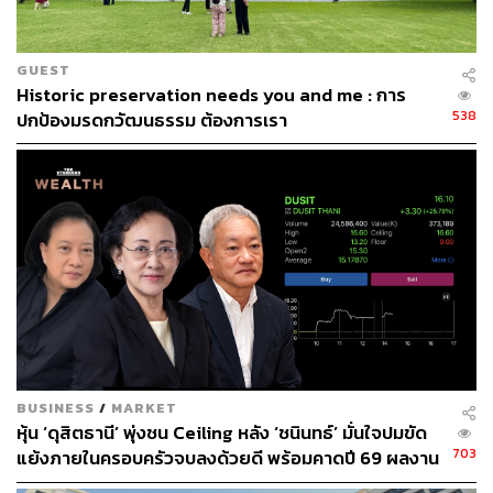
Content Creator ประจำกองบรรณาธิการ
THE STANDARD WEALTH ผู้เสพติดโลก
ธุรกิจ การตลาด เทคโนโลยี และชอบสำรวจ
โลกออฟไลน์และออนไลน์มาถอดรหัสความ
GUEST
เคลื่อนไหวให้เป็นเรื่องเข้าใจง่าย สนุก และได้
ไอเดียใหม่ๆ
Historic preservation needs you and me : การ
538
ปกป้องมรดกวัฒนธรรม ต้องการเรา
BUSINESS
/
MARKET
หุ้น ‘ดุสิตธานี’ พุ่งชน Ceiling หลัง ‘ชนินทธ์’ มั่นใจปมขัด
703
แย้งภายในครอบครัวจบลงด้วยดี พร้อมคาดปี 69 ผลงาน
พลิกมีกำไร-ล้างขาดทุนสะสมหมด