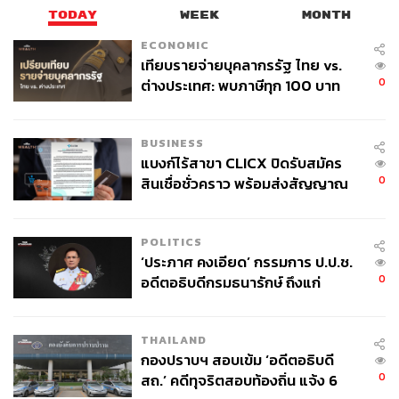
TODAY
WEEK
MONTH
ECONOMIC
เทียบรายจ่ายบุคลากรรัฐ ไทย vs.
0
ต่างประเทศ: พบภาษีทุก 100 บาท
ของคนไทยใช้ไปกับข้าราชการเฉียด
40 บาท
BUSINESS
แบงก์ไร้สาขา CLICX ปิดรับสมัคร
0
สินเชื่อชั่วคราว พร้อมส่งสัญญาณ
เตือนกลุ่มกู้เงินผิดวัตถุประสงค์-ให้
ข้อมูลเท็จ เตรียมดำเนินคดีเด็ดขาด
POLITICS
‘ประภาศ คงเอียด’ กรรมการ ป.ป.ช.
0
อดีตอธิบดีกรมธนารักษ์ ถึงแก่
อนิจกรรม
THAILAND
กองปราบฯ สอบเข้ม ‘อดีตอธิบดี
0
สถ.’ คดีทุจริตสอบท้องถิ่น แจ้ง 6