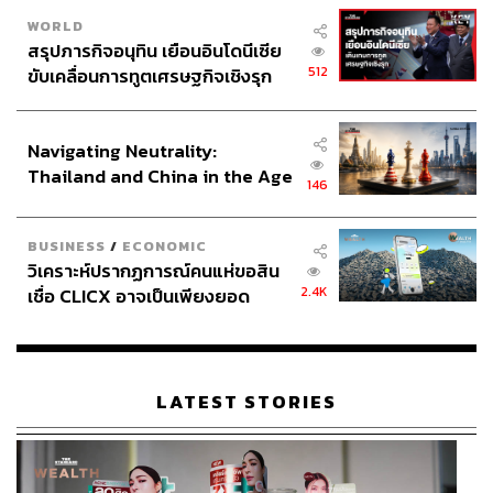
WORLD
สรุปภารกิจอนุทิน เยือนอินโดนีเซีย
512
ขับเคลื่อนการทูตเศรษฐกิจเชิงรุก
ประกาศหุ้นส่วนยุทธศาสตร์ไทย –
อินโดนีเซีย
Navigating Neutrality:
Thailand and China in the Age
146
of a New Global Order
BUSINESS
/
ECONOMIC
วิเคราะห์ปรากฏการณ์คนแห่ขอสิน
2.4K
เชื่อ CLICX อาจเป็นเพียงยอด
ภูเขาน้ำแข็ง ของปัญหาหนี้ครัว
เรือนไทยที่ถูกซุกไว้
LATEST STORIES