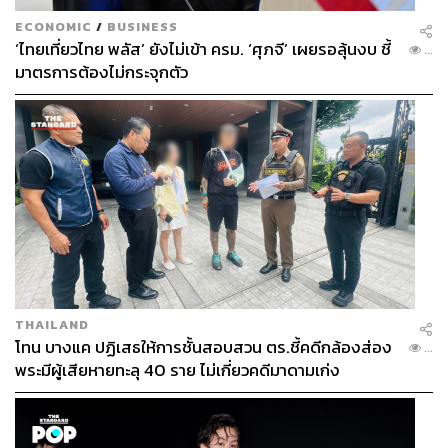
ECONOMIC
/
BUSINESS
‘ไทยเที่ยวไทย พลัส’ ยังไม่เข้า ครม. ‘ศุภจี’ เผยรอลุ้นงบ ชี้
...
มาตรการต้องไม่กระจุกตัว
THAILAND
โทน บางแค ปฏิเสธให้การชั้นสอบสวน ตร.ชี้คดีกล้องส่อง
...
พระมีผู้เสียหายทะลุ 40 ราย ไม่เกี่ยวคดีมาดามเก่ง