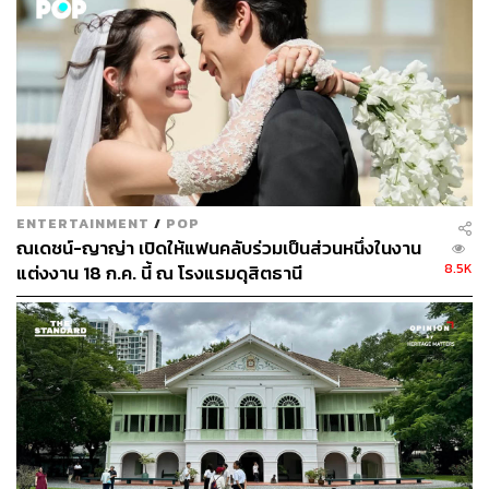
ที่สามารถตอบโจทย์ทั้งลูกค้าที่รอคอยการกลับมา และลูกค้า
ในอนาคต
พิสูจน์อักษร: ลักษณ์นารา พักตร์เพียงจันทร์
TAGS:
โรงแรมดุสิตธานี
บ้านดุสิตธานี
ENTERTAINMENT
/
POP
ณเดชน์-ญาญ่า เปิดให้แฟนคลับร่วมเป็นส่วนหนึ่งในงาน
8.5K
แต่งงาน 18 ก.ค. นี้ ณ โรงแรมดุสิตธานี
247
ABOUT THE AUTHOR
ถนัดกิจ จันกิเสน