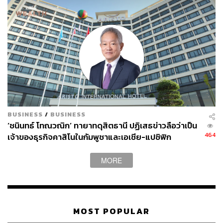
BUSINESS
/
BUSINESS
‘ชนินทธ์ โทณวณิก’ ทายาทดุสิตธานี ปฏิเสธข่าวลือว่าเป็น
464
เจ้าของธุรกิจคาสิโนในกัมพูชาและเอเชีย-แปซิฟิก
MORE
MOST POPULAR