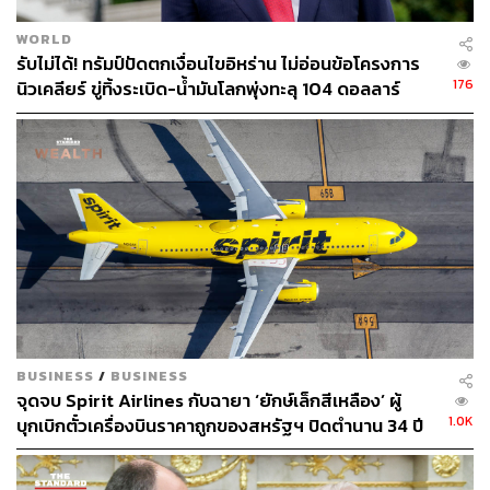
WORLD
รับไม่ได้! ทรัมป์ปัดตกเงื่อนไขอิหร่าน ไม่อ่อนข้อโครงการ
176
นิวเคลียร์ ขู่ทิ้งระเบิด-น้ำมันโลกพุ่งทะลุ 104 ดอลลาร์
BUSINESS
/
BUSINESS
จุดจบ Spirit Airlines กับฉายา ‘ยักษ์เล็กสีเหลือง’ ผู้
1.0K
บุกเบิกตั๋วเครื่องบินราคาถูกของสหรัฐฯ ปิดตำนาน 34 ปี
เปิดคำถามใหญ่ว่าใครคือคนที่ต้องเดือดร้อนในวันที่ตั๋ว
ประหยัดหายไป