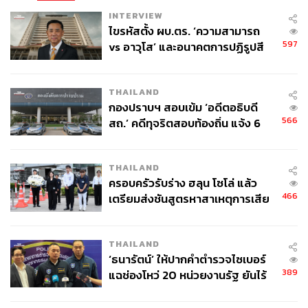
INTERVIEW
ไขรหัสตั้ง ผบ.ตร. ‘ความสามารถ
597
vs อาวุโส’ และอนาคตการปฏิรูปสี
กากี กับ พล.ต.อ. เอก อังสนานนท์
THAILAND
กองปราบฯ สอบเข้ม ‘อดีตอธิบดี
566
สถ.’ คดีทุจริตสอบท้องถิ่น แจ้ง 6
ข้อหาหนัก จ่อชง ป.ป.ช. 12 ส.ค. นี้
THAILAND
ครอบครัวรับร่าง ฮลุน โซโล่ แล้ว
466
เตรียมส่งชันสูตรหาสาเหตุการเสีย
ชีวิต
THAILAND
‘ธนารัตน์’ ให้ปากคำตำรวจไซเบอร์
389
แฉช่องโหว่ 20 หน่วยงานรัฐ ยันไร้
นัยทางการเมือง