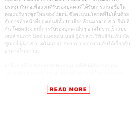
ประชุมกันต่อเพื่อลงมติรับรองบุคคลที่ได้รับการเสนอชื่อใน
คณะบริหารชุดใหม่ของไบเดน ซึ่งคะแนนโหวตที่ไม่เห็นด้วย
กับการทำหน้าที่ของเฮนส์ทั้ง 10 เสียง ล้วนมาจาก ส.ว. รีพับลิ
กัน โดยหลังจากนี้การรับรองบุคคลอื่นๆ อาจไม่รวดเร็วแบบ
เฮนส์ จนกว่า มิตช์ แมคคอนเนลล์ ผู้นำ ส.ว. รีพับลิกัน กับ ชัค
ชูเมอร์ ผู้นำ ส.ว. เดโมแครต จะหาทางออกร่วมกันได้เกี่ยวกับ
อำนาจในสภาสูง
มาร์โก รูบิโอ รักษาการประธานฝ่ายรีพับลิกันของคณะ
กรรมาธิการการข่าวกรองของวุฒิสภา ระบุในคำแถลงว่า
ศัตรูของเราจะไม่เพียงยืนดูและรอคอยรัฐบาลใหม่แต่งตั้ง
บุคคลนั่งเก้าอี้สำคัญนี้ และผมมีความยินดีที่เพื่อน ส.ว. รีบ
READ MORE
รับรองผู้อำนวยการเฮนส์ในตำแหน่งสำคัญนี้”
สำหรับผู้อำนวยการข่าวกรองแห่งชาตินั้นถือเป็นเจ้าหน้าที่
ข่าวกรองระดับสูงสุดของประธานาธิบดี และเป็นผู้นำหน่วย
งานที่ประสานงานกับชุมชนข่าวกรองทั้งหมด ซึ่งประกอบ
ด้วย 17 หน่วยงานและองค์กร