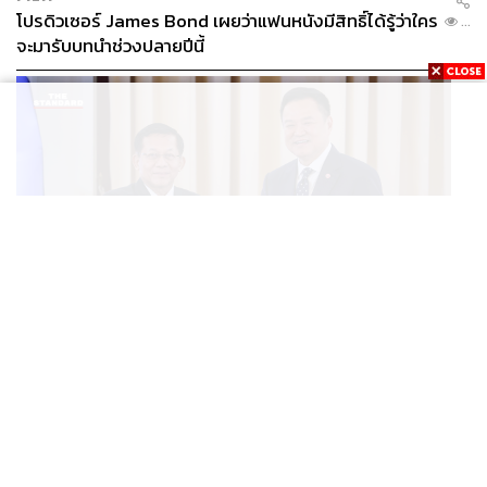
โปรดิวเซอร์ James Bond เผยว่าแฟนหนังมีสิทธิ์ได้รู้ว่าใคร
...
จะมารับบทนำช่วงปลายปีนี้
WORLD
อนุทิน-มินอ่องหล่าย ออกแถลงการณ์ร่วม หนุนความร่วม
...
มือรอบด้าน ยกระดับปราบอาชญากรรมข้ามชาติ แก้ปัญหา
หมอกควัน-มลพิษทางน้ำ