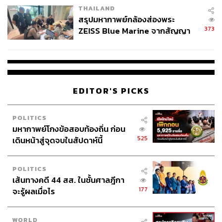
THAILAND
สรุปมหากาพย์กล้องส่องพระ
373
ZEISS Blue Marine จากสัญญา
ผลิต 8.3 ล้าน สู่ข้อพิพาท ‘มา
เวลล์ฯ’ ฟ้อง ‘โทน บางแค’ ผิดนัด
จ่ายหนี้-แอบระบุแบรนด์
EDITOR'S PICKS
POLITICS
มหากาพย์โกงข้อสอบท้องถิ่น ก่อน
525
เดินหน้าสู่จุดจบในสัปดาห์นี้
POLITICS
เส้นทางคดี 44 สส. ในชั้นศาลฎีกา
177
จะรู้ผลเมื่อไร
WORLD