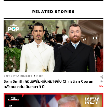
TAGS:
US Election 2020
Joe Biden
เลือกตั้งสหรัฐฯ
Inauguration2021
InaugurationDay
Avril Haines
RELATED STORIES
69
ABOUT THE AUTHOR
ENTERTAINMENT
/
POP
คมปทิต คงศักดิ์ศรีสกุล
Sam Smith คอนเฟิร์มหมั้นหมายกับ Christian Cowan
บรรณาธิการข่าวต่างประเทศ สำนักข่าว THE
132
หลังคบหากันเป็นเวลา 3 ปี
STANDARD