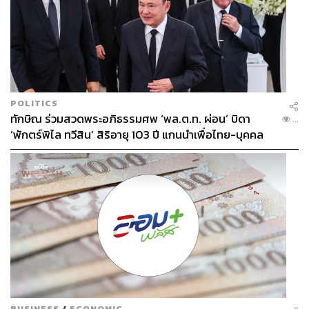
POLITICS
ทักษิณ ร่วมสวดพระอภิธรรมศพ ‘พล.ต.ท. ผ่อน’ บิดา
...
‘พักตร์พิไล ทวีสิน’ สิริอายุ 103 ปี แกนนำเพื่อไทย-บุคคล
หลากวงการร่วมอาลัย
BUSINESS
/
ECONOMIC