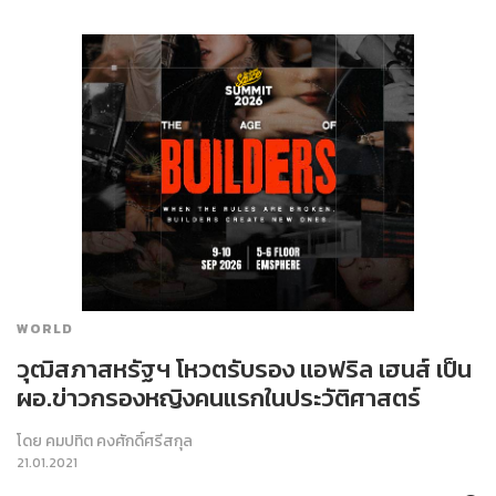
WORLD
วุฒิสภาสหรัฐฯ โหวตรับรอง แอฟริล เฮนส์ เป็น
ผอ.ข่าวกรองหญิงคนแรกในประวัติศาสตร์
โดย
คมปทิต คงศักดิ์ศรีสกุล
21.01.2021