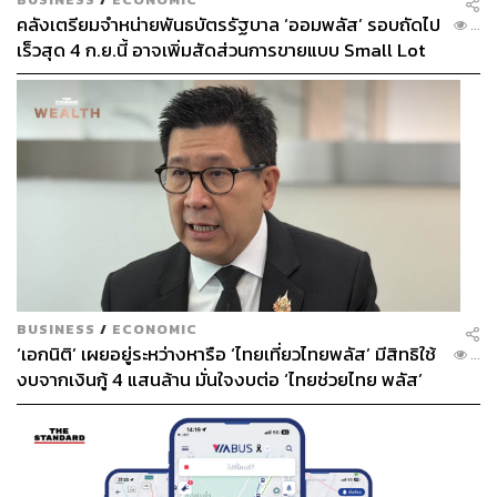
คลังเตรียมจำหน่ายพันธบัตรรัฐบาล ‘ออมพลัส’ รอบถัดไป
...
เร็วสุด 4 ก.ย.นี้ อาจเพิ่มสัดส่วนการขายแบบ Small Lot
First มากขึ้น
BUSINESS
/
ECONOMIC
‘เอกนิติ’ เผยอยู่ระหว่างหารือ ‘ไทยเที่ยวไทยพลัส’ มีสิทธิใช้
...
งบจากเงินกู้ 4 แสนล้าน มั่นใจงบต่อ ‘ไทยช่วยไทย พลัส’
เฟส 2 มีเพียงพอ