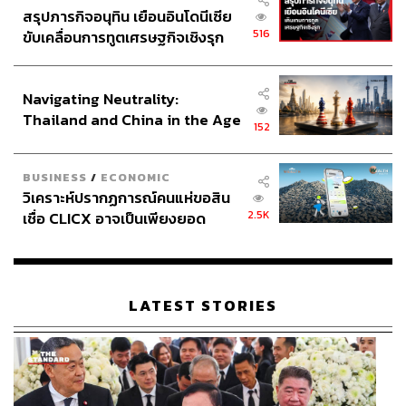
สรุปภารกิจอนุทิน เยือนอินโดนีเซีย
516
ขับเคลื่อนการทูตเศรษฐกิจเชิงรุก
ประกาศหุ้นส่วนยุทธศาสตร์ไทย –
อินโดนีเซีย
Navigating Neutrality:
Thailand and China in the Age
152
of a New Global Order
BUSINESS
/
ECONOMIC
วิเคราะห์ปรากฏการณ์คนแห่ขอสิน
2.5K
เชื่อ CLICX อาจเป็นเพียงยอด
ภูเขาน้ำแข็ง ของปัญหาหนี้ครัว
เรือนไทยที่ถูกซุกไว้
LATEST STORIES