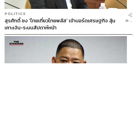
รายเดียวกลับสร้างกระแสตอบโต้จากทั้งอุตสาหกรรมการบิน
และสมาชิกพรรครีพับลิกัน
POLITICS
สุรศักดิ์ ชง ‘ไทยเที่ยวไทยพลัส’ เข้าบอร์ดเศรษฐกิจ ลุ้น
...
หลังการปิดตัว ทำเนียบขาวโยนความผิดให้รัฐบาลของ ไบ
เคาะเงิน-ระบบสัปดาห์หน้า
เดน เพราะเป็นผู้คัดค้านดีลควบรวมระหว่าง Spirit กับ
JetBlue ในปี 2023 โดย ฌอน ดัฟฟี (Sean Duffy) รัฐมนตรี
กระทรวงคมนาคมระบุว่า “ตอนนั้นหลายฝ่ายเตือนแล้ว
ว่าการขวางดีลครั้งนั้นจะนำไปสู่หายนะ ดีลควบรวมนั้นควร
จะได้ไฟเขียวไปตั้งแต่แรก”
อย่างไรก็ตาม แทด เดอเฮเวน (Tad DeHaven) นักวิเคราะห์
นโยบายจาก Cato Institute สถาบันวิจัยแนวเสรีนิยม กลับชี้ว่า
รัฐบาลของทรัมป์เองก็มีส่วนรับผิดชอบ โดยมองว่าการตัดสิน
ใจโจมตีอิหร่านของทรัมป์เป็น ‘นโยบายต่างประเทศที่ผิด
THAILAND
พลาด’ ซึ่งทำให้ราคาน้ำมันเครื่องบินพุ่งและกระทบต้นทุน
โฆษก กห.-ทร. ชี้แจงแผนจัดหาเรือฟริเกตเป้าหมายสูงสุด
...
ของ Spirit “พวกเขามีปัญหาอยู่แล้ว” เดอเฮเวนบอก พร้อม
8 ลำ พิจารณาแยกทีละลำ โปร่งใส ไร้ล็อกสเปก
อธิบายว่าสถานการณ์นี้คือผลกระทบที่ทับซ้อนกันของ
นโยบายหลายเรื่อง