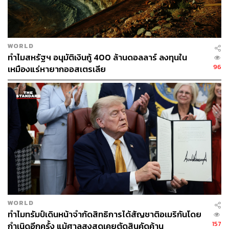
บุกเบิกโมเดล ‘ตั๋วเปล่าราคาต่ำ’ (ultra-low base fare) ใน
ตลาดสหรัฐฯ ที่ขายตั๋วในราคาถูกสุดๆ แต่คิดเงินเพิ่มสำหรับ
ทุกอย่าง ตั้งแต่กระเป๋าถือขึ้นเครื่อง, น้ำดื่ม, กาแฟ ไปจนถึง
การเลือกที่นั่ง โมเดลนี้ผลักดันให้ราคาตั๋วในอุตสาหกรรมถูก
WORLD
ลงทั้งระบบ และทำให้สายการบินขนาดใหญ่ต้องเปิดตั๋ว
ทำไมสหรัฐฯ อนุมัติเงินกู้ 400 ล้านดอลลาร์ ลงทุนใน
ประเภท ‘basic economy’ มาแข่ง
96
เหมืองแร่หายากออสเตรเลีย
ก่อนรุ่งสางวันเสาร์ เว็บไซต์และแอปของ Spirit ขึ้นข้อความ
ว่า “เรียนผู้โดยสารทุกท่าน เที่ยวบินทั้งหมดถูกยกเลิก และ
ไม่มีบริการลูกค้าให้บริการอีกต่อไป” ส่วนหน้าจอที่อาคารผู้
โดยสารหลายแห่งขึ้นข้อความ “เราเสียใจที่ต้องแจ้งว่า Spirit
Airlines ได้ยุติการดำเนินงานทั่วโลก” พร้อมข้อความปิดท้าย
ว่า “เป็นเกียรติที่ได้พาเพื่อนและครอบครัวมาใกล้ชิดกันตลอด
34 ปีที่ผ่านมา”
ที่อาคาร Marine Air Terminal ของสนามบิน LaGuardia ใน
นิวยอร์ก ซึ่งเปิดใช้งานมาตั้งแต่ปี 1940 และเป็นบ้านของ
WORLD
ทำไมทรัมป์เดินหน้าจำกัดสิทธิการได้สัญชาติอเมริกันโดย
Spirit ในนิวยอร์ก กลายเป็นพื้นที่เงียบสงัด ร้านค้าปิดตัวไป
157
กำเนิดอีกครั้ง แม้ศาลสูงสุดเคยตัดสินคัดค้าน
ครึ่งวัน เจ้าหน้าที่รักษาความปลอดภัยถูกส่งกลับบ้านก่อน