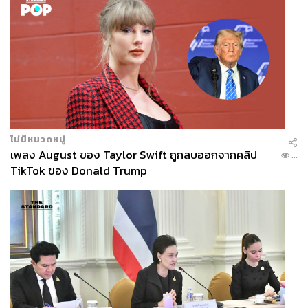
ไม่มีหมวดหมู่
เพลง August ของ Taylor Swift ถูกลบออกจากคลิป
...
TikTok ของ Donald Trump
ภาพ :
Markus Mainka / Shutterstock
แต่เพียง 3 วันต่อมา สงครามในอิหร่านก็ปะทุขึ้น ปิดกั้น
ปริมาณน้ำมันราว 20% ของอุปทานน้ำมันโลก และส่งผลให้
ราคาน้ำมันเครื่องบินพุ่งสูงทันที
น้ำมันเครื่องบินคือต้นทุนอันดับ 2 ของสายการบิน รองจาก
ค่าแรง American Airlines เคยระบุว่าทุกๆ เซ็นต์ที่ราคา