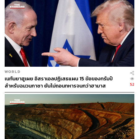
เบอร์ตันเล่ากับ CNBC พร้อมเสริมว่าเขาจ่ายค่าตั๋วราว 500
ดอลลาร์สหรัฐ (ราว 16,255 บาท) เมื่อปลายเดือนที่แล้ว และมี
กำหนดบินกลับวันที่ 6 พฤษภาคม
เพียงไม่กี่ชั่วโมงต่อมา สายการบินที่เบอร์ตันเลือกก็เตรียมยุติ
การให้บริการอย่างเป็นทางการ ปิดฉากเส้นทางกว่า 3
ทศวรรษของสายการบินที่นำการเดินทางทางอากาศราคา
ประหยัดมาสู่คนหลายล้านคนทั่วสหรัฐฯ
WORLD
จุดจบของ ‘ยักษ์เล็กสีเหลือง’ ที่เคยพลิกโฉมการ
เนทันยาฮูเผย อิสราเอลปฏิเสธแผน 15 ข้อของทรัมป์
บินอเมริกัน
52
สำหรับฉนวนกาซา ยันไม่ถอนทหารจนกว่าฮามาส
ปลดอาวุธแท้จริง
Spirit เป็นสายการบินอันดับ 8 ของสหรัฐฯ ในปี 2025 มีส่วน
แบ่งตลาดในประเทศราว 4% ตามข้อมูลของ Cirium บริษัท
วิเคราะห์ข้อมูลด้านการบิน
แม้ส่วนแบ่งตลาดอาจดูไม่ใหญ่ แต่ Spirit คือสายการบินที่