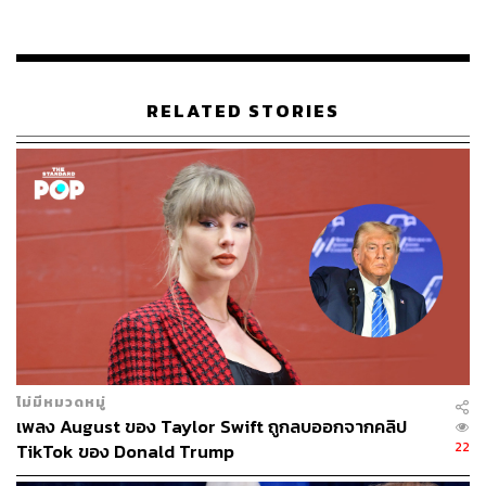
มริกัน
ปัญหาที่สะสมมานาน ก่อนสงครามอิหร่านเป็นฟางเ
ส้นสุดท้าย
RELATED STORIES
ดีลกอบกู้ที่พังในนาทีสุดท้าย และเกมโทษกันทางกา
รเมือง
ผู้โดยสารและพนักงานที่ตกค้าง และคำถามถึงราคา
ตั๋วในวันที่ ‘ยักษ์เล็กสีเหลือง’ หายไป
ในบ่ายวันศุกร์ก่อนหน้านั้น (1 พฤษภาคม) เจเรเมียห์ เบอร์ตัน
(Jeremiah Burton) ช่างเทคนิคเครื่องปรับอากาศวัย 45 ปี ยืน
รอเที่ยวบินที่สนามบินบัลติมอร์เพื่อเดินทางไปนิวออร์ลีนส์
เยี่ยมหลานแฝดที่เพิ่งเกิดของลูกสาว นี่คือครั้งแรกในชีวิตของ
ไม่มีหมวดหมู่
เขาที่ได้ขึ้นเครื่องบิน
เพลง August ของ Taylor Swift ถูกลบออกจากคลิป
22
TikTok ของ Donald Trump
“พูดตามตรง ผมแค่เข้า Google ค้นหาตั๋วเครื่องบินที่ถูกที่สุด”