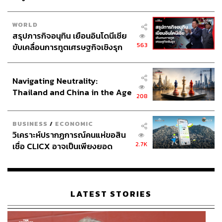
สหรัฐฯ ในยุค โจ ไบเดน (Joe Biden) ฟ้องคัดค้านจนสำเร็จ
ทำให้ Spirit ต้องเดินหน้าด้วยตัวคนเดียว ปัญหาเครื่องยนต์
WORLD
ขัดข้องที่ทำให้เครื่องบินหลายลำต้องจอดบนพื้น และ
สรุปภารกิจอนุทิน เยือนอินโดนีเซีย
พฤติกรรมผู้บริโภคที่เปลี่ยนไป โดยสายการบินใหญ่หันไป
563
ขับเคลื่อนการทูตเศรษฐกิจเชิงรุก
พึ่งพาผู้โดยสารระดับพรีเมียมที่ยอมจ่ายหลักพันดอลลาร์เพื่อ
ประกาศหุ้นส่วนยุทธศาสตร์ไทย –
ที่นั่งหรูหรามากขึ้น
อินโดนีเซีย
Navigating Neutrality:
ในเดือนสิงหาคม 2025 Spirit ยื่นล้มละลายเป็นครั้งที่ 2 ใน
Thailand and China in the Age
208
ระยะเวลาไม่ถึงปี โดยรายงานว่ามีหนี้สิน 8.1 พันล้าน
of a New Global Order
ดอลลาร์สหรัฐ (ราว 2.63 แสนล้านบาท) และทรัพย์สิน 8.6
BUSINESS
/
ECONOMIC
พันล้านดอลลาร์สหรัฐ (ราว 2.8 แสนล้านบาท)
วิเคราะห์ปรากฏการณ์คนแห่ขอสิน
2.7K
เชื่อ CLICX อาจเป็นเพียงยอด
นักวิเคราะห์ระบุว่าส่วนหนึ่งของปัญหาคือ Spirit ไม่ได้ปรับ
ภูเขาน้ำแข็ง ของปัญหาหนี้ครัว
โครงสร้างมากพอในการล้มละลายครั้งแรก ไม่ได้ลดต้นทุน
เรือนไทยที่ถูกซุกไว้
อย่างจริงจัง และเลี่ยงการตัดสินใจที่ยากลำบาก จนเมื่อเดือน
กุมภาพันธ์ที่ผ่านมา บริษัทเพิ่งบรรลุข้อตกลงกับเจ้าหนี้เพื่อพ้น
LATEST STORIES
ภาวะล้มละลายครั้งที่ 2 ด้วยภาระหนี้ที่ลดลง