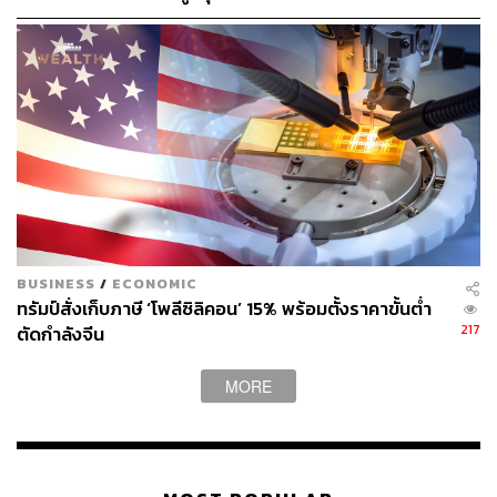
เวลา
ที่ตึกใหญ่ของ Spirit ในเมือง Dania Beach รัฐฟลอริดา ทีมผู้
บริหารของบริษัทรวมตัวกันในห้อง ‘war room’ เฝ้าดูเที่ยวบิน
สุดท้ายลงจอด หนึ่งในนักบินของเที่ยวบิน NK1833 จากดีทรอ
ยต์ไปดัลลัสซึ่งเป็นเที่ยวบินสุดท้าย ถามหอบังคับการก่อนแตะ
รันเวย์ว่ามีเที่ยวบินอื่นของ Spirit ตามมาอีกไหม
“ผมไม่เห็นเที่ยวบินอื่นแล้ว คุณอาจเป็นเที่ยวบินสุดท้าย” เจ้า
หน้าที่หอบังคับการตอบ ก่อนกล่าวปิดท้ายว่า “เป็นความยินดี
BUSINESS
/
ECONOMIC
ที่ได้ทำงานกับพวกคุณ ขอให้โชคดี”
ทรัมป์สั่งเก็บภาษี ‘โพลีซิลิคอน’ 15% พร้อมตั้งราคาขั้นต่ำ
217
ตัดกำลังจีน
MORE