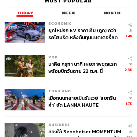
MOST POPULAR
TODAY
WEEK
MONTH
ECONOMIC
ยุคใหม่รถ EV ราคาเริ่ม (ถูก) กว่า
3.4K
รถไฮบริด หลังต้นทุนแบตเตอรี่ลด
ภาพ :
Leonard Zhukovsky / Shutterstock
ลง - จีนแห่บุกตลาดเกิดใหม่
อีกหนึ่งเรื่องที่กระทบใจคือกัปตัน จอน แจ็คสัน (Jon Jackson)
POP
ของ Spirit ที่กำหนดบินเที่ยวบินอำลาเกษียณในวันเสาร์ แต่
นาคี๓ ครุฑา นาคี เผยภาพชุดแรก
2.3K
พร้อมปักวันฉาย 22 ต.ค. นี้
สายการบินปิดตัวก่อนที่เขาจะได้บิน เขาต้องโดยสารเครื่อง
ของ Southwest Airlines กลับบัลติมอร์ และเมื่อทีม
Southwest ทราบเรื่อง พวกเขาจึงจัดพิธีต้อนรับด้วยการฉีดน้ำ
THAILAND
ต้อนรับเครื่องบิน พร้อมเสียงปรบมือเมื่อเขาเดินออกจาก
เมื่อถนนกลายเป็นรันเวย์ ‘แยกริน
สะพานเทียบเครื่องบิน
1.7K
คำ’ จัด LANNA HAUTE
COUTURE กลางสายฝน
ผลกระทบครั้งใหญ่นี้กระทบพนักงานราว 17,000 ตำแหน่ง
รวมพนักงานของ Spirit เอง 14,000 คน และผู้รับจ้างทางอ้อม
BUSINESS
อีกนับพันคน ตามคำชี้แจงของบริษัท
ลองใช้ Sennheiser MOMENTUM