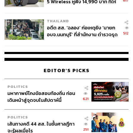
617
5 Wireless หูฟัง 14,990 บาท ที่ให้
ผู้ใช้ถอดเปลี่ยนแบตเองได้ ก่อนกฎ
ปัญหาที่สะสมมานาน ก่อนสงครามอิหร่านเป็นฟางเส้น
EU บังคับปีหน้า
สุดท้าย
THAILAND
อดีต สส. ‘ฉลอง’ ก่อเหตุยิง ‘นายก
512
อบจ.นนทบุรี’ ที่สำนักงาน ตำรวจรุด
แม้ข่าวการปิดตัวจะมาถึงในช่วงสุดสัปดาห์ที่ผ่านมา แต่
ลงพื้นที่
ปัญหาของ Spirit สะสมมาหลายปีแล้ว สายการบินทำกำไร
ครั้งสุดท้ายในปี 2019 ก่อนเข้าสู่ภาวะขาดทุนต่อเนื่องนับ
ตั้งแต่การระบาดของโควิด-19 โดยตั้งแต่ต้นปี 2020 จนถึง
เวลาที่ยื่นล้มละลายครั้งแรกในเดือนพฤศจิกายน 2024 บริษัท
EDITOR'S PICKS
ขาดทุนสะสมมากกว่า 2.5 พันล้านดอลลาร์สหรัฐ (ราว 8.13
หมื่นล้านบาท)
POLITICS
มหากาพย์โกงข้อสอบท้องถิ่น ก่อน
หลายปัจจัยรุมเร้า Spirit พร้อมกัน ทั้งการแข่งขันที่รุนแรง
621
เดินหน้าสู่จุดจบในสัปดาห์นี้
จากสายการบินยักษ์ใหญ่ที่มีเงินทุนมากกว่าอย่าง Delta,
United และ
American Airlines
ที่หันมาเปิดตั๋วราคาประหยัด
สู้
POLITICS
เส้นทางคดี 44 สส. ในชั้นศาลฎีกา
251
แรงกดดันจากดีลควบรวมกับ JetBlue ที่กระทรวงยุติธรรม
จะรู้ผลเมื่อไร