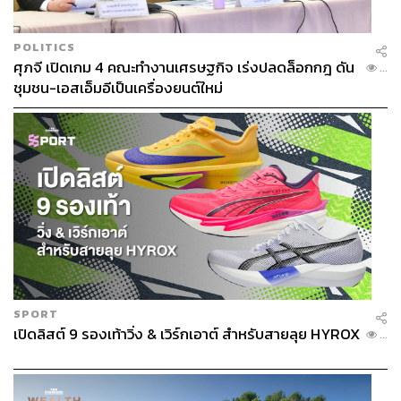
น้ำมันเครื่องบินขึ้น จะกระทบต้นทุนของบริษัท 50 ล้าน
ดอลลาร์สหรัฐ (ราว 1.63 พันล้านบาท) ต่อปี ขณะที่ United
POLITICS
Airlines ระบุเมื่อเดือนที่แล้วว่าหากราคาน้ำมันยังอยู่ในระดับ
ศุภจี เปิดเกม 4 คณะทำงานเศรษฐกิจ เร่งปลดล็อกกฎ ดัน
...
ปัจจุบัน บริษัทอาจมีค่าใช้จ่ายเพิ่มขึ้นถึง 1.1 หมื่นล้าน
ชุมชน-เอสเอ็มอีเป็นเครื่องยนต์ใหม่
ดอลลาร์สหรัฐ (ราว 3.58 แสนล้านบาท) ซึ่งเป็น 2 เท่าของ
กำไรประจำปีสูงสุดที่บริษัทเคยทำได้
สายการบินใหญ่อาจรองรับแรงกระแทกได้ด้วยการขึ้นค่า
ธรรมเนียม ขึ้นราคาตั๋ว และตัดเที่ยวบินบางส่วน แต่สายการ
บินเล็กอย่าง Spirit กลับติดกับดักโมเดลธุรกิจของตัวเอง
เพราะการพึ่งพาตั๋วราคาต่ำสุดทำให้ขึ้นราคาได้ยาก ลูกค้า
หลักคือผู้โดยสารที่ไวต่อราคา หากตั๋วแพงขึ้น ลูกค้าก็พร้อม
หายไปทันที
SPORT
เปิดลิสต์ 9 รองเท้าวิ่ง & เวิร์กเอาต์ สำหรับสายลุย HYROX
ดีลกอบกู้ที่พังในนาทีสุดท้าย และเกมโทษกันทางการ
...
เมือง