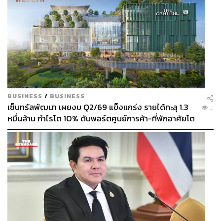
ในช่วงท้ายสุดก่อนปิดตัว Spirit อยู่ระหว่างการเจรจากับ
รัฐบาลของประธานาธิบดี โดนัลด์ ทรัมป์ (Donald Trump)
เรื่องแผนกอบกู้มูลค่าสูงสุด 500 ล้านดอลลาร์สหรัฐ (ราว
1.63 หมื่นล้านบาท) ที่จะให้รัฐบาลถือหุ้นในสายการบินสูงสุด
90% และให้สิทธิเรียกร้องของรัฐบาลอยู่เหนือเจ้าหนี้รายอื่น
แต่กลุ่มผู้ถือหุ้นกู้รายใหญ่ของ Spirit ปฏิเสธข้อเสนอนี้ในนาที
สุดท้าย โฮเวิร์ด ลัตนิก (Howard Lutnick) รัฐมนตรีกระทรวง
BUSINESS
/
BUSINESS
พาณิชย์ โทรหา เดฟ เดวิส (Dave Davis) ซีอีโอของ Spirit
เซ็นทรัลพัฒนา เผยงบ Q2/69 แข็งแกร่ง รายได้ทะลุ 1.3
...
เพื่อแจ้งว่าดีลไม่สำเร็จ และเจ้าหนี้กับรัฐบาลยังเห็นไม่ตรงกัน
หมื่นล้าน กำไรโต 10% ดันพอร์ตศูนย์การค้า-ที่พักอาศัยโต
ในหลายประเด็นสำคัญ ตามข้อมูลจากแหล่งข่าวที่ใกล้ชิด
ยกแผง
เรื่องนี้
ทรัมป์เองยอมรับเมื่อวันศุกร์ก่อนการปิดตัวว่า “เรากำลัง
พิจารณาเรื่องนี้อยู่ แต่ถ้าหาดีลที่ลงตัวไม่ได้ ก็คงไม่มีใคร
ทำได้แล้ว ผมก็อยากรักษาตำแหน่งงานพวกนี้ไว้”
แม้ทรัมป์จะส่งสัญญาณเปิดทางสำหรับการช่วยเหลือ Spirit
ในช่วงสัปดาห์ก่อนหน้า แต่แนวคิดการช่วยเหลือสายการบิน