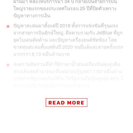
ผ่านมา หลังให้บริการมา 34 ปี กลายเป็นสายการบิน
ใหญ่รายแรกของประเทศในรอบ 25 ปีที่ปิดตัวเพราะ
ปัญหาทางการเงิน
ปัญหาสะสมมาตั้งแต่ปี 2019 ทั้งการแข่งขันที่รุนแรง
จากสายการบินยักษ์ใหญ่, ดีลควบรวมกับ JetBlue ที่ถูก
ยุคไบเดนคัดค้าน และปัญหาเครื่องยนต์ขัดข้อง โดย
ขาดทุนสะสมตั้งแต่ต้นปี 2020 จนยื่นล้มละลายครั้งแรก
มากกว่า 8.13 หมื่นล้านบาท
สงครามอิหร่านที่ทำให้ราคาน้ำมันเครื่องบินพุ่งสูงคือ
ฟางเส้นสุดท้าย ขณะที่แผนกอบกู้มูลค่า 1.63 หมื่นล้าน
บาทจากรัฐบาลทรัมป์ที่จะให้รัฐบาลถือหุ้นสูงสุด 90% ก็
ถูกกลุ่มผู้ถือหุ้นกู้ปฏิเสธในนาทีสุดท้าย
การปิดตัวกระทบพนักงาน 17,000 ตำแหน่ง และผู้
READ MORE
โดยสารกว่า 1.8 ล้านที่นั่งในเดือนพฤษภาคม ขณะที่
สายการบินคู่แข่งอย่าง United, Delta, JetBlue และ
Southwest ออกมาตรการจำกัดราคาตั๋วเที่ยวเดียวที่
6,500 บาทเพื่อช่วยเหลือผู้โดยสารที่ตกค้าง