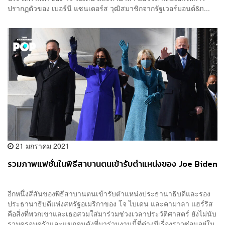
ปรากฏตัวของ เบอร์นี แซนเดอร์ส วุฒิสมาชิกจากรัฐเวอร์มอนต์&n...
21 มกราคม 2021
รวมภาพแฟชั่นในพิธีสาบานตนเข้ารับตำแหน่งของ Joe Biden
อีกหนึ่งสีสันของพิธีสาบานตนเข้ารับตำแหน่งประธานาธิบดีและรอง
ประธานาธิบดีแห่งสหรัฐอเมริกาของ โจ ไบเดน และคามาลา แฮร์ริส
คือสิ่งที่พวกเขาและเธอสวมใส่มาร่วมช่วงเวลาประวัติศาสตร์ ยังไม่นับ
รวมครอบครัวและแขกคนดังที่มาร่วมงานนี้ที่ต่างมีเรื่องราวซ่อนอยู่ใน