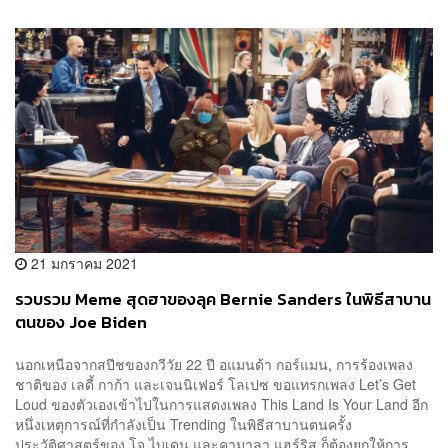
21 มกราคม 2021
รวบรวม Meme สุดฮาของลุค Bernie Sanders ในพิธีสาบาน
ตนของ Joe Biden
นอกเหนือจากสปีชของกวีวัย 22 ปี อแมนด้า กอร์แมน, การร้องเพลง
ชาติของ เลดี้ กาก้า และเจนนิเฟอร์ โลเปซ ขอแทรกเพลง Let’s Get
Loud ของตัวเองเข้าไปในการแสดงเพลง This Land Is Your Land อีก
หนึ่งเหตุการณ์ที่กำลังเป็น Trending ในพิธีสาบานตนครั้ง
ประวัติศาสตร์ของ โจ ไบเดน และคามาลา แฮร์ริส ก็ต้องยกให้การ