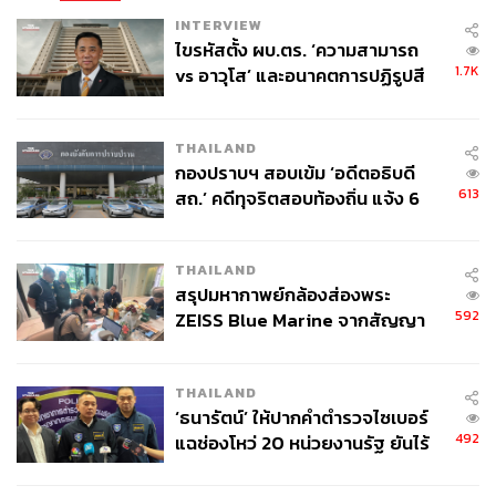
INTERVIEW
ไขรหัสตั้ง ผบ.ตร. ‘ความสามารถ
1.7K
vs อาวุโส’ และอนาคตการปฏิรูปสี
กากี กับ พล.ต.อ. เอก อังสนานนท์
THAILAND
กองปราบฯ สอบเข้ม ‘อดีตอธิบดี
613
สถ.’ คดีทุจริตสอบท้องถิ่น แจ้ง 6
ข้อหาหนัก จ่อชง ป.ป.ช. 12 ส.ค. นี้
THAILAND
สรุปมหากาพย์กล้องส่องพระ
592
ZEISS Blue Marine จากสัญญา
ผลิต 8.3 ล้าน สู่ข้อพิพาท ‘มา
เวลล์ฯ’ ฟ้อง ‘โทน บางแค’ ผิดนัด
THAILAND
จ่ายหนี้-แอบระบุแบรนด์
‘ธนารัตน์’ ให้ปากคำตำรวจไซเบอร์
492
แฉช่องโหว่ 20 หน่วยงานรัฐ ยันไร้
นัยทางการเมือง