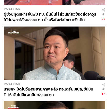
POLITICS
ผู้ช่วยทูตทหารจีนพบ ทบ. ยืนยันไร้ส่วนเกี่ยวข้องส่งอาวุธ
77
ให้กัมพูชาใช้รบชายแดน ย้ำจริงใจต่อไทย หวังเห็น
ทางออกสันติวิธี
POLITICS
นายกฯ ปัดโชว์แสนยานุภาพ หลัง ทอ.เตรียมเชิญขึ้นบิน
54
F-16 ยันไม่มีแผนบินดูชายแดน