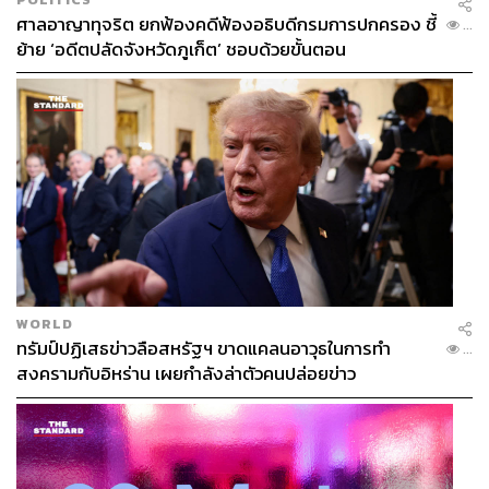
ศาลอาญาทุจริต ยกฟ้องคดีฟ้องอธิบดีกรมการปกครอง ชี้
...
ย้าย ‘อดีตปลัดจังหวัดภูเก็ต’ ชอบด้วยขั้นตอน
WORLD
ทรัมป์ปฏิเสธข่าวลือสหรัฐฯ ขาดแคลนอาวุธในการทำ
...
สงครามกับอิหร่าน เผยกำลังล่าตัวคนปล่อยข่าว