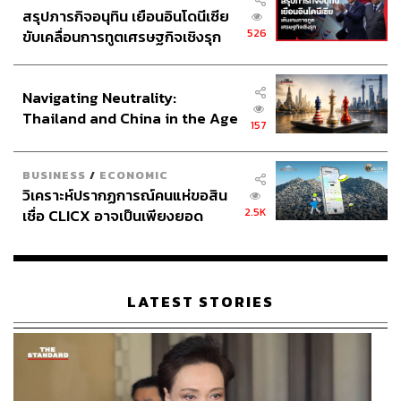
สรุปภารกิจอนุทิน เยือนอินโดนีเซีย
526
ขับเคลื่อนการทูตเศรษฐกิจเชิงรุก
ประกาศหุ้นส่วนยุทธศาสตร์ไทย –
อินโดนีเซีย
Navigating Neutrality:
Thailand and China in the Age
157
of a New Global Order
BUSINESS
/
ECONOMIC
วิเคราะห์ปรากฏการณ์คนแห่ขอสิน
2.5K
เชื่อ CLICX อาจเป็นเพียงยอด
ภูเขาน้ำแข็ง ของปัญหาหนี้ครัว
เรือนไทยที่ถูกซุกไว้
LATEST STORIES