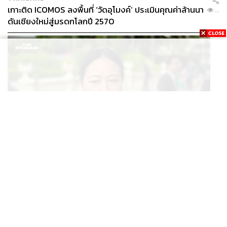
เกาะติด ICOMOS ลงพื้นที่ ‘วัดอุโมงค์’ ประเมินคุณค่าล้านนา
...
ดันเชียงใหม่สู่มรดกโลกปี 2570
THAILAND
ปลัด ทส. จ่อตั้งคณะทำงานร่วมแก้ปัญหาสารพิษในแม่น้ำ
...
ข้ามพรมแดนไทย-เมียนมา เล็งเริ่มถกนัดแรก ส.ค.นี้