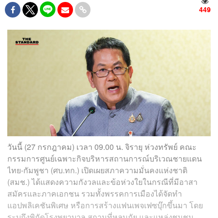
449
วันนี้ (27 กรกฎาคม) เวลา 09.00 น. จิรายุ ห่วงทรัพย์ คณะ
กรรมการศูนย์เฉพาะกิจบริหารสถานการณ์บริเวณชายแดน
ไทย-กัมพูชา (ศบ.ทก.) เปิดเผยสภาความมั่นคงแห่งชาติ
(สมช.) ได้แสดงความกังวลและข้อห่วงใยในกรณีที่มีอาสา
สมัครและภาคเอกชน รวมทั้งพรรคการเมืองได้จัดทำ
แอปพลิเคชันพิเศษ หรือการสร้างแฟนเพจเฟซบุ๊กขึ้นมา โดย
ระบุถึงพิกัดโรงพยาบาล สถานที่หลบภัย และแหล่งชุมชน