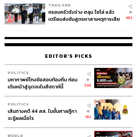
THAILAND
ครอบครัวรับร่าง ฮลุน โซโล่ แล้ว
482
เตรียมส่งชันสูตรหาสาเหตุการเสีย
ชีวิต
EDITOR'S PICKS
POLITICS
มหากาพย์โกงข้อสอบท้องถิ่น ก่อน
536
เดินหน้าสู่จุดจบในสัปดาห์นี้
POLITICS
เส้นทางคดี 44 สส. ในชั้นศาลฎีกา
182
จะรู้ผลเมื่อไร
WORLD