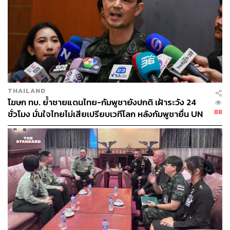
THAILAND
โฆษก ทบ. ย้ำชายแดนไทย-กัมพูชายังปกติ เฝ้าระวัง 24
88
ชั่วโมง มั่นใจไทยไม่เสียเปรียบเวทีโลก หลังกัมพูชายื่น UN
รับรอง MOU43