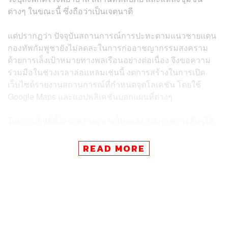
ต่างๆ ในขณะนี้ ซึ่งถือว่าเป็นเจตนาดี
แต่ปรากฏว่า ปัจจุบันสถานการณ์การปะทะตามแนวชายแดน
กองทัพกัมพูชายังไม่ลดละในการก่ออาชญากรรมสงคราม
ด้วยการเล็งเป้าหมายทางพลเรือนอย่างต่อเนื่อง จึงขอความ
ร่วมมือในช่วงเวลาล่อแหลมเช่นนี้ งดการสร้างในการเปิด
เว็บไซต์รายงานสถานการณ์ที่กำหนดจุดโลเคชัน โดยใช้
Google Maps และแอปพลิเคชันบอกแผนที่ต่างๆ
ในทางปฏิบัติทั้งกระทรวงมหาดไทยและส่วนราชการอื่นๆได้
ดำเนินการผ่านจังหวัด อำเภอ และตำบลแล้ว โดยเป็นการ
ดำเนินการในลักษณะ ว.5 หรือความลับ โดยให้ฝ่ายปกครอง
READ MORE
องค์การปกครองท้องถิ่น ผู้ว่าราชการ นายอำเภอ กำนัน
ผู้ใหญ่บ้าน ประสานตรง กับผู้นำชุมชน และประชาชนในพื้นที่
เพื่อไม่ให้ข่าวรั่วไปยังฝ่ายตรงข้ามได้
ทั้งนี้ เมื่อช่วงเช้าวันนี้ เวลา 06.10 น. เจ้าหน้าที่รายงานพบ
กระสุนลูกยาว ขศ. ตกที่บ้านตาโส หมู่ 10 ตำบลบ้านพลวง