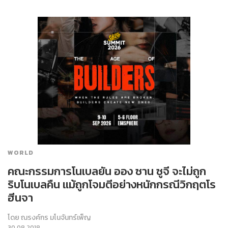
WORLD
คณะกรรมการโนเบลยัน ออง ซาน ซูจี จะไม่ถูก
ริบโนเบลคืน แม้ถูกโจมตีอย่างหนักกรณีวิกฤตโร
ฮีนจา
โดย
ณรงค์กร มโนจันทร์เพ็ญ
30.08.2018