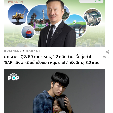
BUSINESS
/
MARKET
บางจากฯ Q2/69 ทำกำไรทะลุ 1.2 หมื่นล้าน เริ่มบุ๊กกำไร
...
‘SAF’ เชิงพาณิชย์ครั้งแรก หนุนรายได้ครึ่งปีทะลุ 3.2 แสน
ล้าน