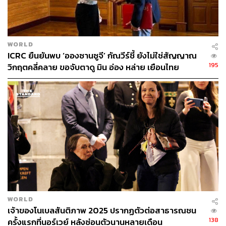
WORLD
ICRC ยืนยันพบ ‘อองซานซูจี’ กัณวีร์ชี้ ยังไม่ใช่สัญญาณ
195
วิกฤตคลี่คลาย ขอจับตาดู มิน อ่อง หล่าย เยือนไทย
WORLD
เจ้าของโนเบลสันติภาพ 2025 ปรากฏตัวต่อสาธารณชน
138
ครั้งแรกที่นอร์เวย์ หลังซ่อนตัวนานหลายเดือน