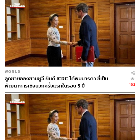
WORLD
ลูกชายอองซานซูจี ยินดี ICRC ได้พบมารดา ชี้เป็น
162
พัฒนาการเชิงบวกครั้งแรกในรอบ 5 ปี