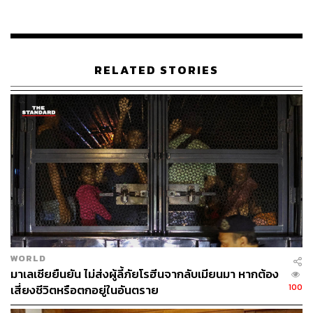
237
RELATED STORIES
ABOUT THE AUTHOR
ณรงค์กร มโนจันทร์เพ็ญ
Content Creator กองบรรณาธิการข่าว THE
STANDARD
WORLD
มาเลเซียยืนยัน ไม่ส่งผู้ลี้ภัยโรฮีนจากลับเมียนมา หากต้อง
100
เสี่ยงชีวิตหรือตกอยู่ในอันตราย