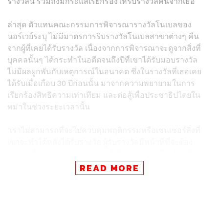
รางวัลนี้ รวมถึงมีกระแสเรียกร้องให้ริบรางวัลคืนจากเธอ
ล่าสุด ตัวแทนคณะกรรมการพิจารณารางวัลโนเบลของ
นอร์เวย์ระบุ ไม่มีมาตรการริบรางวัลโนเบลสาขาต่างๆ คืน
จากผู้ที่เคยได้รับรางวัล เนื่องจากการพิจารณาจะดูจากสิ่งที่
บุคคลนั้นๆ ได้กระทำในอดีตจนถึงปีที่เขาได้รับมอบรางวัล
ไม่มีผลผูกพันกับเหตุการณ์ในอนาคต ซึ่งในรางวัลที่เธอเคย
ได้รับเมื่อเกือบ 30 ปีก่อนนั้น มาจากความพยายามในการ
เรียกร้องสิทธิความเท่าเทียม และต่อสู้เพื่อประชาธิปไตยใน
พม่าในช่วงระยะเวลานั้น
“เราไม่สามารถที่จะไปควบคุมพฤติกรรมหรือเซนเซอร์สิ่งที่
เขาจะทำได้หลังได้รับรางวัล ผู้รับรางวัลมีหน้าที่ที่จะต้อง
ปกป้องชื่อเสียงของตนเอง จากสิ่งที่ตนได้ตัดสินใจทำลงไป”
READ MORE
ปัญหาโรฮีนจาเป็นวิกฤตการณ์ที่ประชาคมโลกต่างให้ความ
สนใจตลอดทั้งปีที่ผ่านมา โดยมีชาวโรฮีนจาอย่างน้อย 7 แสน
คน อพยพหนีความรุนแรงและการกวาดล้างโดยกองทัพเมีย
นมาไปยังต่างประเทศ โดยเฉพาะบังกลาเทศเป็นจำนวนมาก