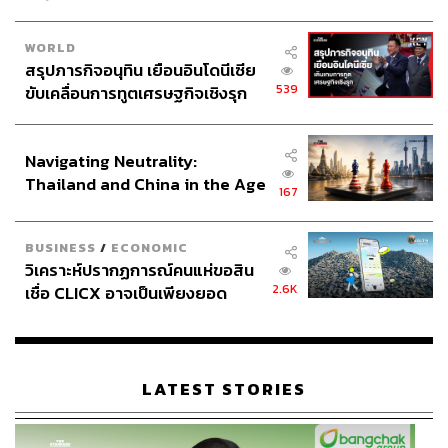
WORLD
สรุปภารกิจอนุทิน เยือนอินโดนีเซีย
539
ขับเคลื่อนการทูตเศรษฐกิจเชิงรุก
ประกาศหุ้นส่วนยุทธศาสตร์ไทย –
อินโดนีเซีย
Navigating Neutrality:
Thailand and China in the Age
167
of a New Global Order
BUSINESS
/
ECONOMIC
วิเคราะห์ปรากฏการณ์คนแห่ขอสิน
2.6K
เชื่อ CLICX อาจเป็นเพียงยอด
ภูเขาน้ำแข็ง ของปัญหาหนี้ครัว
เรือนไทยที่ถูกซุกไว้
LATEST STORIES