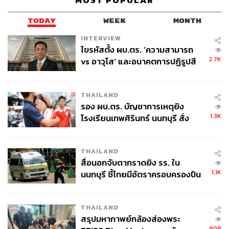
MOST POPULAR
TODAY
WEEK
MONTH
INTERVIEW
ไขรหัสตั้ง ผบ.ตร. ‘ความสามารถ
2.7K
vs อาวุโส’ และอนาคตการปฏิรูปสี
กากี กับ พล.ต.อ. เอก อังสนานนท์
THAILAND
รอง ผบ.ตร. บัญชาการเหตุยิง
1.3K
โรงเรียนเทพศิรินทร์ นนทบุรี สั่ง
ค้นหา 2 รอบยืนยันไร้คนติดค้าง พบ
ศพปู่-ย่าที่บ้านพักผู้ก่อเหตุ
THAILAND
สื่อนอกจับตากราดยิง รร. ใน
1.1K
นนทบุรี ชี้ไทยมีอัตราครอบครองปืน
สูงในระดับต้นของภูมิภาค
THAILAND
สรุปมหากาพย์กล้องส่องพระ
808