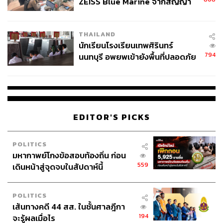
ZEISS Blue Marine จากสัญญา
ผลิต 8.3 ล้าน สู่ข้อพิพาท ‘มา
เวลล์ฯ’ ฟ้อง ‘โทน บางแค’ ผิดนัด
THAILAND
จ่ายหนี้-แอบระบุแบรนด์
นักเรียนโรงเรียนเทพศิรินทร์
794
นนทบุรี อพยพเข้ายังพื้นที่ปลอดภัย
ชั่วคราว หลังเหตุใช้อาวุธปืนภายใน
โรงเรียนคลี่คลาย
EDITOR'S PICKS
POLITICS
มหากาพย์โกงข้อสอบท้องถิ่น ก่อน
559
เดินหน้าสู่จุดจบในสัปดาห์นี้
POLITICS
เส้นทางคดี 44 สส. ในชั้นศาลฎีกา
194
จะรู้ผลเมื่อไร