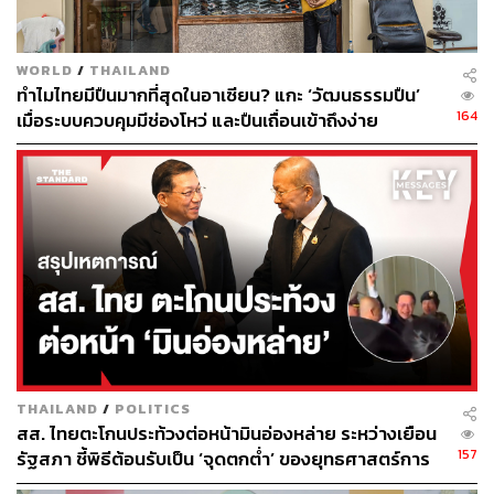
WORLD
/
THAILAND
ทำไมไทยมีปืนมากที่สุดในอาเซียน? แกะ ‘วัฒนธรรมปืน’
164
เมื่อระบบควบคุมมีช่องโหว่ และปืนเถื่อนเข้าถึงง่าย
THAILAND
/
POLITICS
สส. ไทยตะโกนประท้วงต่อหน้ามินอ่องหล่าย ระหว่างเยือน
157
รัฐสภา ชี้พิธีต้อนรับเป็น ‘จุดตกต่ำ’ ของยุทธศาสตร์การ
ทูตไทย