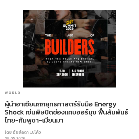
WORLD
ผู้นำอาเซียนถกยุทธศาสตร์รับมือ Energy
Shock เซ่นพิษปิดช่องแคบฮอร์มุซ ฟื้นสัมพันธ์
ไทย-กัมพูชา-เมียนมา
โดย
อัยย์ลดา แซ่โค้ว
08.05.2026