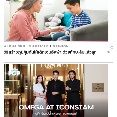
ALPHA SKILLS ARTICLE
/
OPINION
วิธีสร้างภูมิคุ้มกันให้เด็กเจนอัลฟ่า ด้วยทักษะล้มแล้วลุก
...