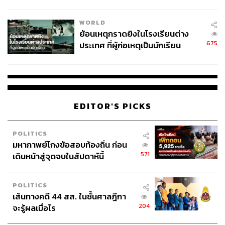
สอบปมขโมยปืนปู่ก่อเหตุ
WORLD
ย้อนเหตุกราดยิงในโรงเรียนต่าง
675
ประเทศ ที่ผู้ก่อเหตุเป็นนักเรียน
EDITOR'S PICKS
POLITICS
มหากาพย์โกงข้อสอบท้องถิ่น ก่อน
571
เดินหน้าสู่จุดจบในสัปดาห์นี้
POLITICS
เส้นทางคดี 44 สส. ในชั้นศาลฎีกา
204
จะรู้ผลเมื่อไร