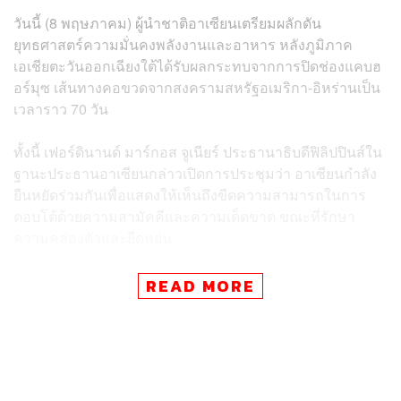
วันนี้ (8 พฤษภาคม) ผู้นำชาติอาเซียนเตรียมผลักดัน
ยุทธศาสตร์ความมั่นคงพลังงานและอาหาร หลังภูมิภาค
เอเชียตะวันออกเฉียงใต้ได้รับผลกระทบจากการปิดช่องแคบฮ
อร์มุซ เส้นทางคอขวดจากสงครามสหรัฐอเมริกา-อิหร่านเป็น
เวลาราว 70 วัน
ทั้งนี้ เฟอร์ดินานด์ มาร์กอส จูเนียร์ ประธานาธิบดีฟิลิปปินส์ใน
ฐานะประธานอาเซียนกล่าวเปิดการประชุมว่า อาเซียนกำลัง
ยืนหยัดร่วมกันเพื่อแสดงให้เห็นถึงขีดความสามารถในการ
ตอบโต้ด้วยความสามัคคีและความเด็ดขาด ขณะที่รักษา
ความคล่องตัวและยืดหยุ่น
“เราต้องรับประกันความมั่นคงทางพลังงานและความยืดหยุ่น
READ MORE
ของภูมิภาค ในช่วงเวลาที่มีความผันผวนสูงเช่นนี้ อาเซียนจะ
ต้องเสริมสร้างการประสานงานและเพิ่มความพร้อม ตลอด
จนดำเนินมาตรการร่วมกันในทางปฏิบัติเพื่อปกป้องความ
มั่นคงในการจัดหาพลังงานและปรับปรุงการเชื่อมโยง
ระหว่างกัน” มาร์กอสกล่าว