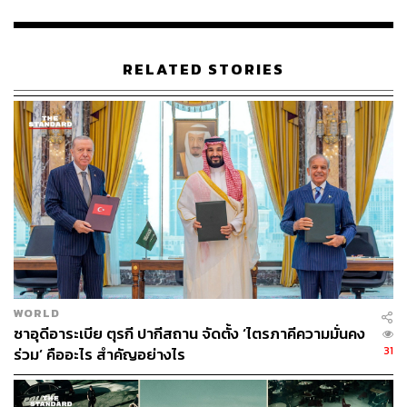
ตามปกติตั้งแต่การรัฐประหารโดย
พลเอกอาวุโส มิน อ่อง หล่
าย
ในปี 2021
RELATED STORIES
อนึ่ง ตามการรายงานของสื่อฟิลิปปินส์ รัฐบาลฟิลิปปินส์
พยายามลดงบประมาณในการจัดการประชุมสุดยอดจาก 1
สัปดาห์ เหลือเพียง 2 วัน โดยใช้วิธีประชุมทางออนไลน์เพื่อ
รับมือกับวิกฤตพลังงานจากสงครามอิหร่าน
ภาพ:
Aaron Favila / Reuters
อ้างอิง:
https://www.reuters.com/world/china/southeast-asian
-leaders-seek-strategy-ease-impacts-iran-war-2026-0
5-08/
WORLD
https://globalnation.inquirer.net/321510/asean-summ
ซาอุดีอาระเบีย ตุรกี ปากีสถาน จัดตั้ง ‘ไตรภาคีความมั่นคง
it-in-cebu-10-heads-of-state-confirmed-myanmar-to-s
31
ร่วม’ คืออะไร สำคัญอย่างไร
end-envoy