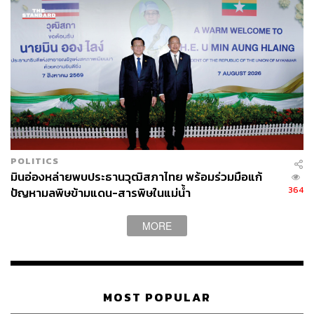
POLITICS
มินอ่องหล่ายพบประธานวุฒิสภาไทย พร้อมร่วมมือแก้
364
ปัญหามลพิษข้ามแดน-สารพิษในแม่น้ำ
MORE
MOST POPULAR