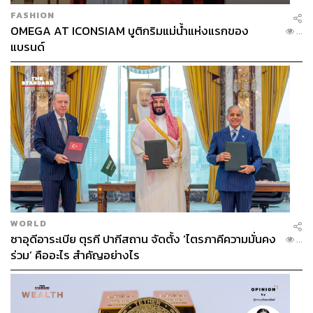
FASHION
OMEGA AT ICONSIAM บูติกริมแม่น้ำแห่งแรกของ
...
แบรนด์
WORLD
ซาอุดีอาระเบีย ตุรกี ปากีสถาน จัดตั้ง ‘ไตรภาคีความมั่นคง
...
ร่วม’ คืออะไร สำคัญอย่างไร