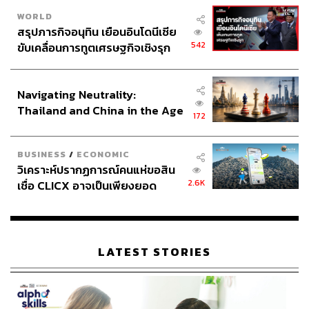
WORLD
สรุปภารกิจอนุทิน เยือนอินโดนีเซีย
542
ขับเคลื่อนการทูตเศรษฐกิจเชิงรุก
ประกาศหุ้นส่วนยุทธศาสตร์ไทย –
อินโดนีเซีย
Navigating Neutrality:
Thailand and China in the Age
172
of a New Global Order
BUSINESS
/
ECONOMIC
วิเคราะห์ปรากฏการณ์คนแห่ขอสิน
2.6K
เชื่อ CLICX อาจเป็นเพียงยอด
ภูเขาน้ำแข็ง ของปัญหาหนี้ครัว
เรือนไทยที่ถูกซุกไว้
LATEST STORIES