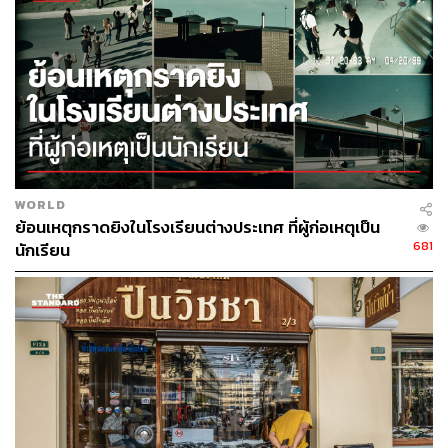
TAGS:
วิกฤตพลังงาน
ผู้นำ
ช่องแคบฮอร์มุซ (Strait of Hormuz)
Asean
Energy Shock
Philippines
Iran
Cambodia
การประชุมสุดยอดผู้นำอาเซียน
Asean Summit
Reuters
Thailand
WORLD
ย้อนเหตุกราดยิงในโรงเรียนต่างประเทศ ที่ผู้ก่อเหตุเป็น
681
นักเรียน
165
ABOUT THE AUTHOR
อัยย์ลดา แซ่โค้ว
Content Creator กองบรรณาธิการข่าวต่าง
ประเทศ THE STANDARD