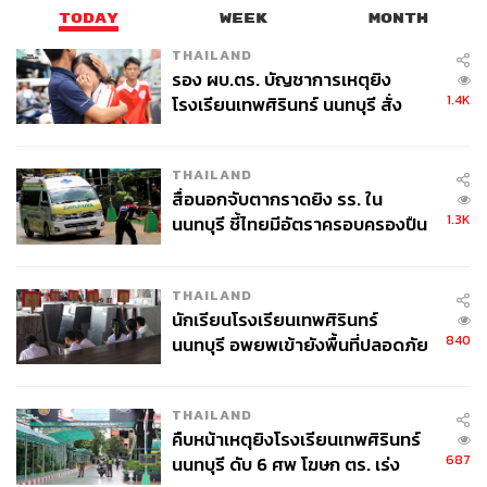
TODAY
WEEK
MONTH
THAILAND
รอง ผบ.ตร. บัญชาการเหตุยิง
1.4K
โรงเรียนเทพศิรินทร์ นนทบุรี สั่ง
ค้นหา 2 รอบยืนยันไร้คนติดค้าง พบ
ศพปู่-ย่าที่บ้านพักผู้ก่อเหตุ
THAILAND
สื่อนอกจับตากราดยิง รร. ใน
1.3K
นนทบุรี ชี้ไทยมีอัตราครอบครองปืน
สูงในระดับต้นของภูมิภาค
THAILAND
นักเรียนโรงเรียนเทพศิรินทร์
840
นนทบุรี อพยพเข้ายังพื้นที่ปลอดภัย
ชั่วคราว หลังเหตุใช้อาวุธปืนภายใน
โรงเรียนคลี่คลาย
THAILAND
คืบหน้าเหตุยิงโรงเรียนเทพศิรินทร์
687
นนทบุรี ดับ 6 ศพ โฆษก ตร. เร่ง