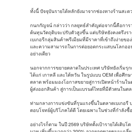
ทั้งนี้ ปัจจุบันรายได้หลักยังมาจากช่องทางร้านส
กนกกัญจน์ กล่าวว่า กลยุทธ์สำคัญต่อจากนี้คือการว
ต้นทุนวัตถุดิบจะปรับตัวสูงขึ้น แต่บริษัทยังคงตรึงร
เบเกอรีกลุ่มสินค้าพรีเมียมที่มีราคาที่เข้าถึงง่
และความสามารถในการต่อยอดกระแสบนโลกออนไลน
อย่างเดียว
นอกจากการขยายตลาดในประเทศ บริษัทยังเริ่มรุก
ได้แก่ เกาหลี และไต้หวัน ในรูปแบบ OEM เพื่อศึก
ตลาด พร้อมมองโอกาสขยายสู่การเปิดหน้าร้านในต่
ผู้ส่งออกสินค้า สู่การเป็นแบรนด์ไทยที่มีตัวตนใน
ท่ามกลางการแข่งขันที่รุนแรงขึ้นในตลาดเบเกอรี บ
ตอบโจทย์ผู้บริโภคได้ดี โดยเฉพาะในช่วงที่กำลังซ
อย่างไรก็ตาม ในปี 2569 บริษัทตั้งเป้ารายได้เติบโ
บาท เพิ่มขึ้นมากกว่า 200% จากยอดขายขนมเฉลี่ย