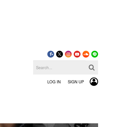
LOG IN
SIGN UP