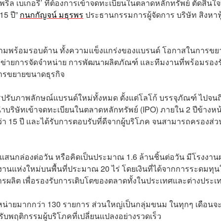
ริล เบเกอรี่’ ที่ต้องการเข้าจดทะเบียนในตลาดหลักทรัพย์ ตัดสินใจท
15 ปี”
กนกกัญจน์ มธุรพร
ประธานกรรมการผู้จัดการ บริษัท สิงหาฟู
รมีความพร้อมรอบด้าน ทั้งความแข็งแกร่งของแบรนด์ โอกาสในการขย
อข่ายการจัดจำหน่าย การพัฒนาผลิตภัณฑ์ และทีมงานที่พร้อมรองร
การขยายขนาดธุรกิจ
ับภาพลักษณ์แบรนด์ใหม่ทั้งหมด ตั้งแต่โลโก้ บรรจุภัณฑ์ ไปจนถ
ริษัทเข้าจดทะเบียนในตลาดหลักทรัพย์ (IPO) ภายใน 2 ปีข้างหน
่า 15 ปี และได้รับการตอบรับที่ดีจากผู้บริโภค จนสามารถครองส่ว
 แสนกล่องต่อวัน หรือคิดเป็นประมาณ 1.6 ล้านชิ้นต่อวัน มีโรงงาน
งานแห่งใหม่บนพื้นที่ประมาณ 20 ไร่ โดยเงินที่ได้จากการระดมทุ
รผลิต เพื่อรองรับการเติบโตของตลาดทั้งในประเทศและต่างประเ
าจำหน่ายมากกว่า 130 รายการ ส่วนใหญ่เป็นกลุ่มขนม ในทุกๆ เดือนจะ
ับพฤติกรรมผู้บริโภคที่เปลี่ยนแปลงอย่างรวดเร็ว