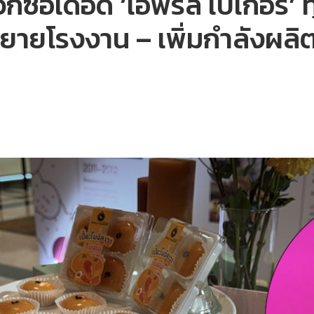
ื้อเดือด ‘เอพริล เบเกอรี่’ ท
ขยายโรงงาน – เพิ่มกำลังผลิ