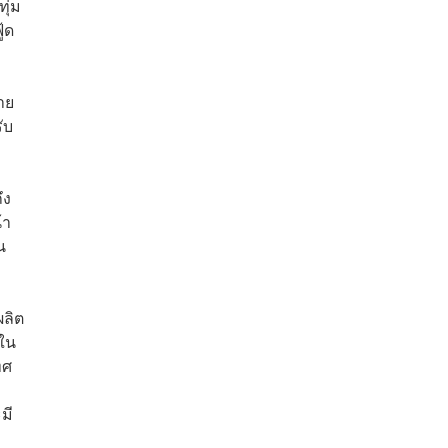
ุ่ม
้ด
าย
ับ
ึง
้า
น
ผลิต
นใน
ทศ
มี