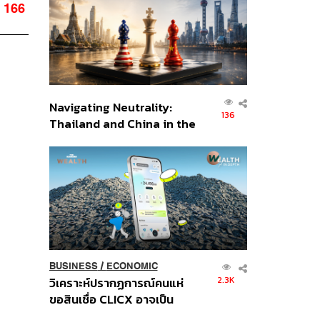
อินโดนีเซีย
166
Navigating Neutrality:
136
Thailand and China in the
Age of a New Global
Order
BUSINESS
/
ECONOMIC
2.3K
วิเคราะห์ปรากฏการณ์คนแห่
ขอสินเชื่อ CLICX อาจเป็น
เพียงยอดภูเขาน้ำแข็ง ของ