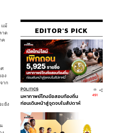
 แม้
EDITOR'S PICK
ตลาด
โภค
ทศ
ของ
บจาก
POLITICS
491
มหากาพย์โกงข้อสอบท้องถิ่น
ก่อนเดินหน้าสู่จุดจบในสัปดาห์
จะยัง
นี้
าน
าง