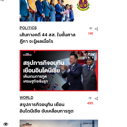
POLITICS
145
เส้นทางคดี 44 สส. ในชั้นศาล
ฎีกา จะรู้ผลเมื่อไร
WORLD
495
สรุปภารกิจอนุทิน เยือน
อินโดนีเซีย ขับเคลื่อนการทูต
เศรษฐกิจเชิงรุก ประกาศหุ้น
ส่วนยุทธศาสตร์ไทย –