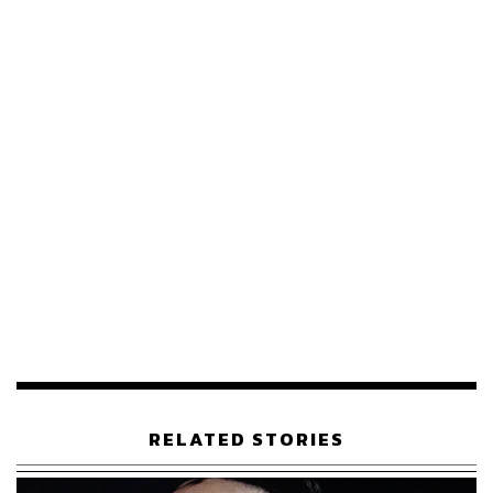
(ประมาณ 3,258 บาท) ที่ไม่มีหน้าจอเช่นกัน
เกอร์แมนเขียนว่า “ความต้องการสมาร์ทวอทช์แบบดั้งเดิมจะ
ยังมีอยู่เสมอ แต่ผู้บริโภคจำนวนมากขึ้นไม่ต้องการหน้าจออีก
ตัวที่มาแย่งความสนใจ พวกเขาเพียงแค่ต้องการการติดตาม
สุขภาพที่แม่นยำ พร้อมคำแนะนำที่นำไปใช้ได้จริง” ซึ่งถือ
เป็นทั้งโอกาสและภัยคุกคามครั้งใหญ่สำหรับ Apple ในเวลา
เดียวกัน
ด้วยจุดแข็งของ Apple ในด้านชิปประมวลผล, เซ็นเซอร์, การ
ออกแบบเชิงอุตสาหกรรม และวิศวกรรมวัสดุ เกอร์แมนมอง
ว่าอุปกรณ์ทรงสายรัดหรือแหวนเพื่อสุขภาพแบบไร้หน้าจอ
ควรเป็นสิ่งที่ Apple เป็นผู้บุกเบิก ไม่ใช่ผู้วิ่งไล่ตามคู่แข่ง
โดยอุปกรณ์น้ำหนักเบาที่เน้นสุขภาพ ผนวกกับบริการโค้ชชิ่ง
แบบสมาชิก อาจกลายเป็นผลิตภัณฑ์ที่น่าสนใจที่สุดของ
บริษัทในทศวรรษหน้า หาก Apple ยอมหลุดออกจากความ
RELATED STORIES
ระมัดระวังเกินไปและกล้าเสี่ยง