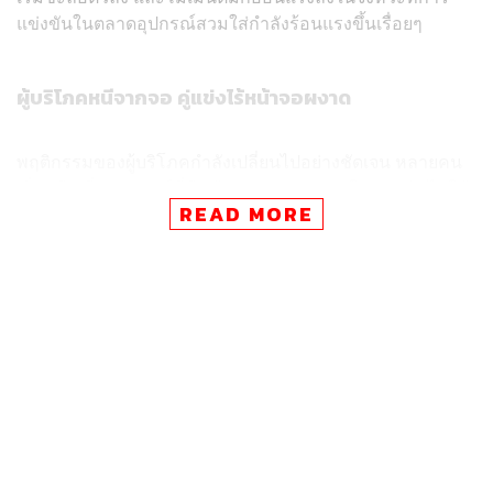
แข่งขันในตลาดอุปกรณ์สวมใส่กำลังร้อนแรงขึ้นเรื่อยๆ
ผู้บริโภคหนีจากจอ คู่แข่งไร้หน้าจอผงาด
พฤติกรรมของผู้บริโภคกำลังเปลี่ยนไปอย่างชัดเจน หลายคน
เริ่มหลีกเลี่ยงอุปกรณ์ที่มีหน้าจอแย่งความสนใจ และหันไปใช้
READ MORE
อุปกรณ์ที่เรียบง่ายกว่า ซึ่งเน้นการเก็บข้อมูลสุขภาพแบบ
อัตโนมัติ, ใช้แบตเตอรี่ได้นานกว่า และให้คำแนะนำเชิงลึก
ผ่าน AI
โดยบริษัทอย่าง Whoop และ Oura Health ได้สร้างธุรกิจ
ระดับหลายพันล้านดอลลาร์จากอุปกรณ์ทรงสายรัดและ
แหวนแบบไร้หน้าจอ ที่เน้นการติดตามการพักฟื้น, การนอน
และสุขภาพ โดยไม่รบกวนผู้ใช้ด้วยการแจ้งเตือนตลอดเวลา
แม้แต่ Google คู่แข่งรายใหญ่ของ Apple ก็เริ่มเดินในทิศทาง
เดียวกัน ด้วยการเปิดตัว Fitbit Air ในราคาเพียง 100 ดอลลาร์