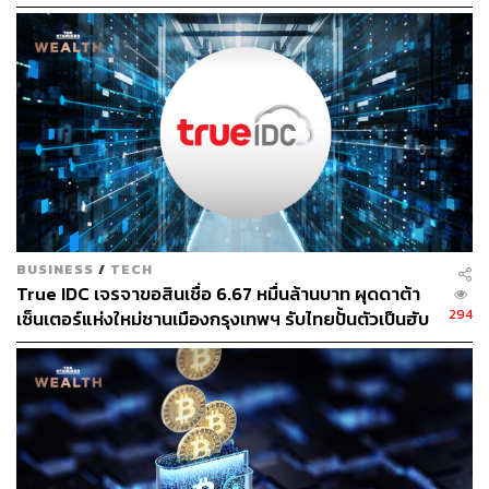
watchOS 27 ไม่หวือหวา ความหวังอยู่ที่เซ็นเซอร์วัด
น้ำตาล
สำหรับการอัปเดต watchOS 27 ในปีนี้ เกอร์แมนระบุว่าจะ
เน้นไปที่ความเสถียร, ประสิทธิภาพ และการปรับปรุงเล็กๆ
น้อยๆ มากกว่าการเพิ่มฟีเจอร์ใหม่ที่สำคัญ แม้จะมีการพัฒนา
เรื่องการติดตามอัตราการเต้นของหัวใจให้ดีขึ้นก็ตาม
อีกทั้งบริษัทก็ดูจะหันมาพึ่งโปรโมชั่นและส่วนลดในการกระ
ตุ้นยอดขายมากขึ้น โดยร้านค้าปลีกอย่าง Amazon และ Best
BUSINESS
/
TECH
Buy ต่างจัดโปรโมชั่นแรงผิดปกติให้กับ Apple Watch ซึ่งเป็น
True IDC เจรจาขอสินเชื่อ 6.67 หมื่นล้านบาท ผุดดาต้า
สิ่งที่ไม่ค่อยเห็นในผลิตภัณฑ์ของ Apple มาก่อน
294
เซ็นเตอร์แห่งใหม่ชานเมืองกรุงเทพฯ รับไทยปั้นตัวเป็นฮับ
AI ภูมิภาค
ความหวังที่อาจเป็นจุดเปลี่ยนสำคัญคือโปรเจกต์เซ็นเซอร์วัด
ระดับน้ำตาลในเลือดแบบไม่ต้องเจาะเลือด ซึ่งเป็นแนวคิดที่
ริเริ่มตั้งแต่ยุค สตีฟ จอบส์ โดย Apple ได้ย้ายการดูแลโปรเจ
กต์จาก ทิม มิลเล็ต หัวหน้าฝ่ายสถาปัตยกรรมแพลตฟอร์ม ไป
ยัง จงเจียน เฉิน ผู้บริหารระดับสูงด้านวิศวกรรมที่ดูแล