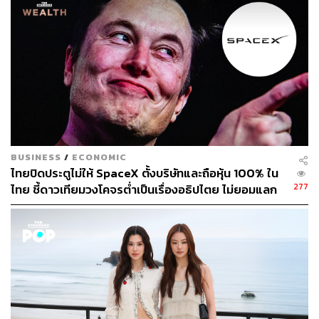
ปัญหาภายใน ทั้งซอฟต์แวร์และผู้บริหารแยกย้าย
อีกจุดอ่อนที่เกอร์แมนชี้คือซอฟต์แวร์ที่ไม่ทัดเทียมฮาร์ดแวร์
แม้จะลงทุนมาหลายปี แต่แอป Health ของ Apple ก็ยังดู
‘ยุ่งเหยิงและดูแห้งแล้งเหมือนใบรายงานผลตรวจ’ มากกว่าจะ
เป็นแพลตฟอร์มผู้บริโภคที่ทันสมัย และยังด้อยกว่า
แพลตฟอร์มของ Whoop และ Oura อย่างชัดเจนในการแปลง
ข้อมูลดิบให้เป็นคำแนะนำที่นำไปใช้ได้จริง
BUSINESS
/
ECONOMIC
ไทยปิดประตูไม่ให้ SpaceX ตั้งบริษัทและถือหุ้น 100% ใน
277
สำหรับเรื่องนี้นั้นภายในบริษัทเองก็ตระหนักถึงปัญหานี้ ถึงขั้น
ไทย ชี้ดาวเทียมวงโคจรต่ำเป็นเรื่องอธิปไตย ไม่ยอมแลก
ในโต๊ะเจรจาการค้า
ที่ เอ็ดดี้ คิว ผู้บริหาร Apple ใช้ผลิตภัณฑ์ของทั้ง Oura และ
Whoop เอง และเป็นผู้ผลักดันให้มีการปรับเปลี่ยนกลยุทธ์ด้าน
สุขภาพในวงกว้าง
อย่างไรก็ตาม ความพยายามภายในก็ดูเหมือนจะสะดุดเช่น
กัน โดยโปรเจกต์ที่มีชื่อว่า ‘Mulberry’ ซึ่งเป็นบริการ AI
Coaching ด้านสุขภาพที่ทะเยอทะยาน เพิ่งถูกลดขนาดลง