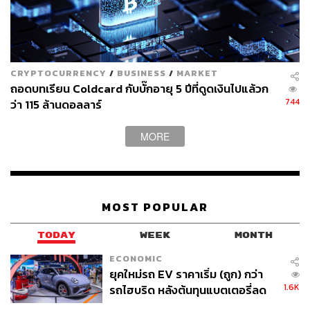
Advanced Technologies Group ซึ่งบางฝ่ายมองว่าเป็น
สัญญาณว่าโปรเจกต์อาจคืบหน้าถึงจุดที่พร้อมพัฒนาสู่สินค้า
จริง
ปัญหาเชิงวัฒนธรรมองค์กรของ Apple ที่ระมัดระวังกฎ
CRYPTOCURRENCY
/
BUSINESS
/
MARKET
ระเบียบและให้ความสำคัญกับการดำเนินงานที่รอบคอบ
ถอดบทเรียน Coldcard กับบั๊กอายุ 5 ปีที่ดูดเงินไปแล้วก
744
ว่า 115 ล้านดอลลาร์
มากกว่าความรวดเร็วและการทดลอง เริ่มกลายเป็นจุดอ่อน
ในยุค AI และสุขภาพ ซึ่งเป็นสองอุตสาหกรรมที่เปลี่ยนแปลง
เร็วกว่ามาก
MORE
ปัญหานี้เคยทำให้ Apple เสียเปรียบในตลาด AI มาแล้ว เมื่อคู่
แข่งเคลื่อนไหวเร็วกว่า ขณะที่ Apple ล่าช้าและไม่ได้คาด
การณ์การมาของ Generative AI
MOST POPULAR
ทิม คุก เคยกล่าวว่าเขาต้องการให้ Apple ถูกจดจำในฐานะ
TODAY
WEEK
MONTH
บริษัทที่มีคุณูปการต่อวงการสุขภาพ แต่เกอร์แมนทิ้งท้ายว่า
ECONOMIC
เทอร์นัสและผู้นำรุ่นใหม่ของ Apple จะต้องทำให้ความฝันนี้
ยุคใหม่รถ EV ราคาเริ่ม (ถูก) กว่า
เป็นจริง มิเช่นนั้นความพยายามด้านสุขภาพของ Apple อาจ
1.6K
รถไฮบริด หลังต้นทุนแบตเตอรี่ลด
ถูกจดจำในฐานะ ‘โอกาสที่สูญเปล่า’ แทน
ลง - จีนแห่บุกตลาดเกิดใหม่