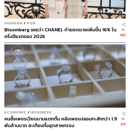
หลังคิวเข้ามาดูแลกลุ่มสุขภาพ และเกอร์แมนคาดว่าฟีเจอร์
จากโครงการนี้คงไม่เปิดตัวจนกว่าจะถึงช่วงปลายของวงจร
อัปเดต iOS 27
FASHION
/
POP
Bloomberg เผยว่า CHANEL ทำยอดขายเพิ่มขึ้น 16% ใน
นอกจากนี้ Apple ยังเผชิญความปั่นป่วนในระดับผู้บริหาร
185
ครึ่งปีแรกของ 2026
หลายตำแหน่ง เริ่มจาก เจฟฟ์ วิลเลียมส์ อดีตประธานเจ้า
หน้าที่ฝ่ายปฏิบัติการ (COO) ที่ดูแลด้านสุขภาพมานาน
เกษียณไปเมื่อปีก่อน และ ทิม คุก ซีอีโอจะลงจากตำแหน่งใน
เดือนกันยายนนี้ ส่งต่อให้ จอห์น เทอร์นัส ซีอีโอคนใหม่
ขณะที่ เจย์ บลาห์นิก หัวหน้า Fitness+ กำลังจะออกจาก
บริษัท หลังคดีฟ้องร้องที่เกี่ยวข้องกับพฤติกรรมการบริหาร
ด้านหัวหน้าฝ่ายการตลาด Apple Watch และสุขภาพ สแตน
อึ้ง เพิ่งเกษียณ ส่วน เอริก ชาร์ลส์ ผู้จัดการการตลาดอาวุโส
อีกคนของ Apple Watch ก็เพิ่งลาออกในเดือนนี้ ที่สำคัญ
Apple ยังเสียบุคลากรด้านสุขภาพและฮาร์ดแวร์ให้กับ Oura
ECONOMIC
/
BUSINESS
อย่างต่อเนื่อง
คนซื้อเพชรเวียดนามแตกตื่น หลังเพชรปลอมทะลักกว่า 1.9
219
พันล้านบาท สะเทือนทั้งอุตสาหกรรม