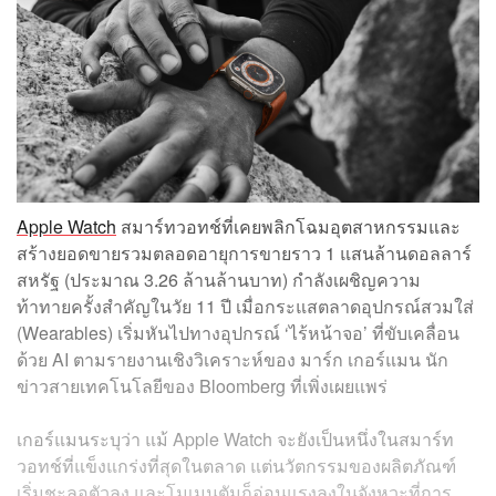
Apple Watch
สมาร์ทวอทช์ที่เคยพลิกโฉมอุตสาหกรรมและ
สร้างยอดขายรวมตลอดอายุการขายราว 1 แสนล้านดอลลาร์
สหรัฐ (ประมาณ 3.26 ล้านล้านบาท) กำลังเผชิญความ
ท้าทายครั้งสำคัญในวัย 11 ปี เมื่อกระแสตลาดอุปกรณ์สวมใส่
(Wearables) เริ่มหันไปทางอุปกรณ์ ‘ไร้หน้าจอ’ ที่ขับเคลื่อน
ด้วย AI ตามรายงานเชิงวิเคราะห์ของ มาร์ก เกอร์แมน นัก
ข่าวสายเทคโนโลยีของ Bloomberg ที่เพิ่งเผยแพร่
เกอร์แมนระบุว่า แม้ Apple Watch จะยังเป็นหนึ่งในสมาร์ท
วอทช์ที่แข็งแกร่งที่สุดในตลาด แต่นวัตกรรมของผลิตภัณฑ์
เริ่มชะลอตัวลง และโมเมนตัมก็อ่อนแรงลงในจังหวะที่การ