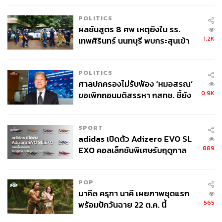
POLITICS
ภาพ:
Courtesy of Apple
ผลชันสูตร 8 ศพ เหตุยิงใน รร.
1.2K
เทพศิรินทร์ นนทบุรี พบกระสุนเข้า
อ้างอิง:
จุดสำคัญ ‘ศีรษะ-หน้าอก’ ครูถูกยิง
https://www.bloomberg.com/news/newsletters/2026-
4 นัด จากระยะไกล
05-24/apple-watch-needs-shake-up-amid-whoop-our
POLITICS
a-google-fitbit-air-airpods-ios-27-mpjuh7ln
ศาลปกครองไม่รับฟ้อง ‘หมอสรณ’
0.9K
ขอเพิกถอนมติสรรหา กสทช. ชี้ยัง
TAGS:
Google
Apple
สุขภาพ
Bloomberg
ไม่ใช่ผู้เดือดร้อนเสียหาย
Apple Watch
Oura
WHOOP
สายรัดสุขภาพ
SPORT
adidas เปิดตัว Adizero EVO SL
889
EXO คอลเล็กชันพิเศษรับฤดูกาล
College Football
POP
นาคี๓ ครุฑา นาคี เผยภาพชุดแรก
565
พร้อมปักวันฉาย 22 ต.ค. นี้
268