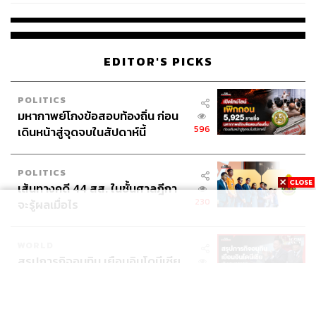
ABOUT THE AUTHOR
THE STANDARD WEALTH
EDITOR'S PICKS
สำนักข่าวเศรษฐกิจ ธุรกิจ และการลงทุน โดย
ทีมข่าว THE STANDARD
POLITICS
มหากาพย์โกงข้อสอบท้องถิ่น ก่อน
596
เดินหน้าสู่จุดจบในสัปดาห์นี้
POLITICS
เส้นทางคดี 44 สส. ในชั้นศาลฎีกา
230
จะรู้ผลเมื่อไร
WORLD
สรุปภารกิจอนุทิน เยือนอินโดนีเซีย
552
ขับเคลื่อนการทูตเศรษฐกิจเชิงรุก
ประกาศหุ้นส่วนยุทธศาสตร์ไทย –
อินโดนีเซีย