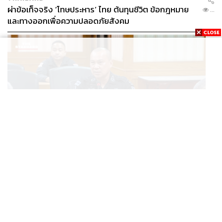
ผ่าข้อเท็จจริง ‘โทษประหาร’ ไทย ต้นทุนชีวิต ข้อกฎหมาย
...
และทางออกเพื่อความปลอดภัยสังคม
THAILAND
เปิดแผนหลัง BRN เปลี่ยนแกนนำ พุ่งเป้าดิสเครดิต
...
กกล.รัฐ ใช้ทหารก่อเหตุ พร้อมระดมเงินบริจาคสะพัดปีละ
2,000 ล้านบาท