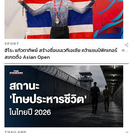
SPORT
ฮิโระ แก้วตาทิพย์ สร้างชื่อบนเวทีเอเชีย คว้าแชมป์ฟิกเกอร์
...
สเกตติ้ง Asian Open
THAILAND