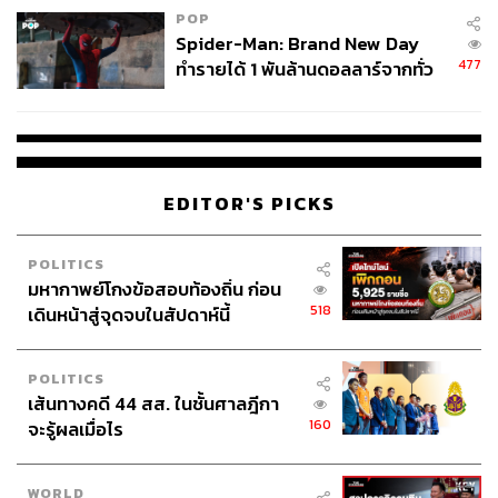
POP
Spider-Man: Brand New Day
477
ทำรายได้ 1 พันล้านดอลลาร์จากทั่ว
โลกภายใน 6 วัน
EDITOR'S PICKS
POLITICS
มหากาพย์โกงข้อสอบท้องถิ่น ก่อน
518
เดินหน้าสู่จุดจบในสัปดาห์นี้
POLITICS
เส้นทางคดี 44 สส. ในชั้นศาลฎีกา
160
จะรู้ผลเมื่อไร
WORLD