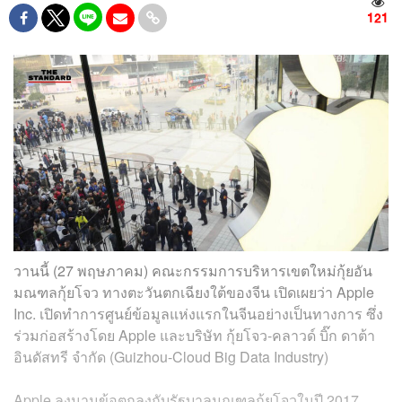
121
วานนี้ (27 พฤษภาคม) คณะกรรมการบริหารเขตใหม่กุ้ยอัน
มณฑลกุ้ยโจว ทางตะวันตกเฉียงใต้ของจีน เปิดเผยว่า Apple
Inc. เปิดทำการศูนย์ข้อมูลแห่งแรกในจีนอย่างเป็นทางการ ซึ่ง
ร่วมก่อสร้างโดย Apple และบริษัท กุ้ยโจว-คลาวด์ บิ๊ก ดาต้า
อินดัสทรี จำกัด (Guizhou-Cloud Big Data Industry)
Apple ลงนามข้อตกลงกับรัฐบาลมณฑลกุ้ยโจวในปี 2017