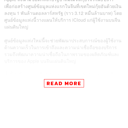
เพื่อก่อสร้างศูนย์ข้อมูลแห่งแรกในจีนที่เขตใหม่กุ้ยอันด้วยเงิน
ลงทุน 1 พันล้านดอลลาร์สหรัฐ (ราว 3.12 หมื่นล้านบาท) โดย
ศูนย์ข้อมูลแห่งนี้วางแผนให้บริการ iCloud แก่ผู้ใช้งานบนจีน
แผ่นดินใหญ่
ศูนย์ข้อมูลแห่งใหม่นี้จะช่วยพัฒนาประสบการณ์ของผู้ใช้งาน
ด้านความเร็วในการเข้าถึงและความน่าเชื่อถือของบริการ
รวมถึงพัฒนาความน่าเชื่อถือในภาพรวมของผลิตภัณฑ์และ
บริการของ Apple บนจีนแผ่นดินใหญ่
ทั้งนี้ กุ้ยโจวกลายเป็นผู้นำอุตสาหกรรมคลังข้อมูลขนาดใหญ่
ของจีน เนื่องจากมีสภาพแวดล้อม แหล่งพลังงาน และ
READ MORE
โครงสร้างพื้นฐานเครือข่ายที่เหมาะสม จึงดึงดูดหลายบริษัท
ใหญ่ ไม่ว่าจะเป็น Apple, Huawei,
Tencent
และ
Alibaba
เข้า
ก่อตั้งศูนย์ประมวลผลด้วยระบบคลาวด์และคลังข้อมูลขนาด
ใหญ่ รวมถึงสำนักงานใหญ่ระดับภูมิภาค
พิสูจน์อักษร: ชนเนตร ลอยครุฑ