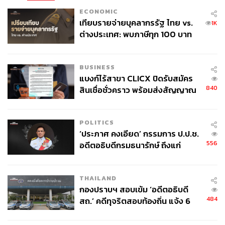
ECONOMIC
เทียบรายจ่ายบุคลากรรัฐ ไทย vs.
1K
ต่างประเทศ: พบภาษีทุก 100 บาท
ของคนไทยใช้ไปกับข้าราชการเฉียด
40 บาท
BUSINESS
แบงก์ไร้สาขา CLICX ปิดรับสมัคร
840
สินเชื่อชั่วคราว พร้อมส่งสัญญาณ
เตือนกลุ่มกู้เงินผิดวัตถุประสงค์-ให้
ข้อมูลเท็จ เตรียมดำเนินคดีเด็ดขาด
POLITICS
‘ประภาศ คงเอียด’ กรรมการ ป.ป.ช.
556
อดีตอธิบดีกรมธนารักษ์ ถึงแก่
อนิจกรรม
THAILAND
กองปราบฯ สอบเข้ม ‘อดีตอธิบดี
484
สถ.’ คดีทุจริตสอบท้องถิ่น แจ้ง 6
ข้อหาหนัก จ่อชง ป.ป.ช. 12 ส.ค. นี้