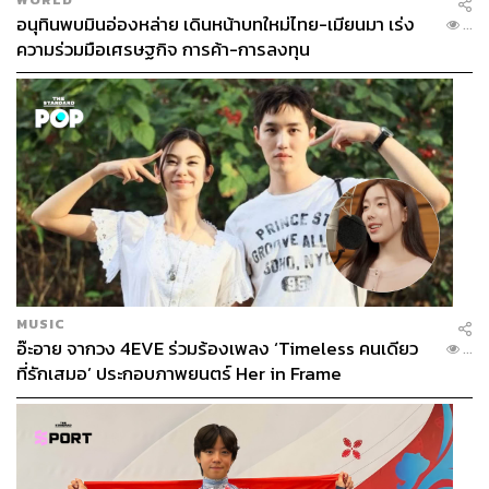
อนุทินพบมินอ่องหล่าย เดินหน้าบทใหม่ไทย-เมียนมา เร่ง
...
ความร่วมมือเศรษฐกิจ การค้า-การลงทุน
MUSIC
อ๊ะอาย จากวง 4EVE ร่วมร้องเพลง ‘Timeless คนเดียว
...
ที่รักเสมอ’ ประกอบภาพยนตร์ Her in Frame