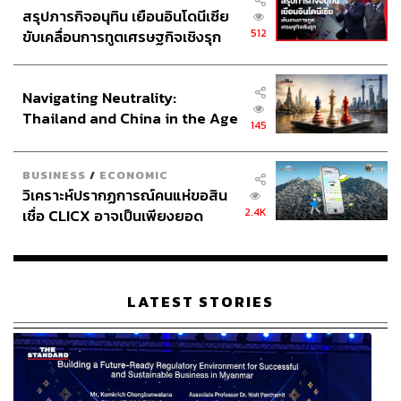
สรุปภารกิจอนุทิน เยือนอินโดนีเซีย
512
ขับเคลื่อนการทูตเศรษฐกิจเชิงรุก
ประกาศหุ้นส่วนยุทธศาสตร์ไทย –
อินโดนีเซีย
Navigating Neutrality:
Thailand and China in the Age
145
of a New Global Order
BUSINESS
/
ECONOMIC
วิเคราะห์ปรากฏการณ์คนแห่ขอสิน
2.4K
เชื่อ CLICX อาจเป็นเพียงยอด
ภูเขาน้ำแข็ง ของปัญหาหนี้ครัว
เรือนไทยที่ถูกซุกไว้
LATEST STORIES