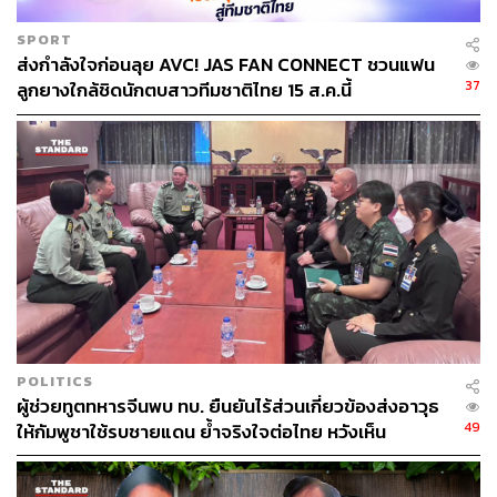
SPORT
ส่งกำลังใจก่อนลุย AVC! JAS FAN CONNECT ชวนแฟน
37
ลูกยางใกล้ชิดนักตบสาวทีมชาติไทย 15 ส.ค.นี้
POLITICS
ผู้ช่วยทูตทหารจีนพบ ทบ. ยืนยันไร้ส่วนเกี่ยวข้องส่งอาวุธ
49
ให้กัมพูชาใช้รบชายแดน ย้ำจริงใจต่อไทย หวังเห็น
ทางออกสันติวิธี