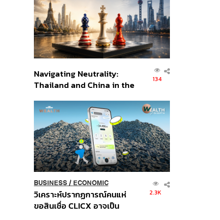
อินโดนีเซีย
Navigating Neutrality:
134
Thailand and China in the
Age of a New Global
Order
BUSINESS
/
ECONOMIC
2.3K
วิเคราะห์ปรากฏการณ์คนแห่
ขอสินเชื่อ CLICX อาจเป็น
เพียงยอดภูเขาน้ำแข็ง ของ