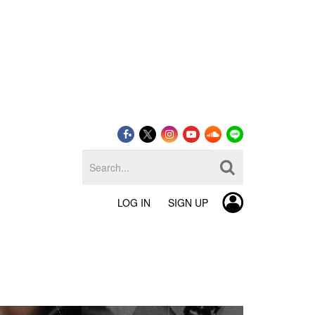
LOG IN
SIGN UP