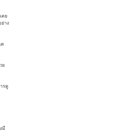
่เคย
ย่าง
เต
้วย
ารดู
งมี