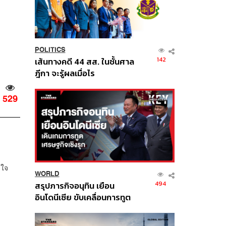
POLITICS
142
เส้นทางคดี 44 สส. ในชั้นศาล
ฎีกา จะรู้ผลเมื่อไร
529
ลใจ
WORLD
494
สรุปภารกิจอนุทิน เยือน
อินโดนีเซีย ขับเคลื่อนการทูต
เศรษฐกิจเชิงรุก ประกาศหุ้น
ส่วนยุทธศาสตร์ไทย –