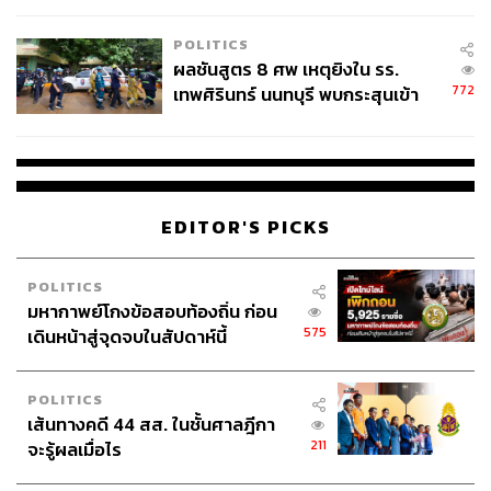
โรงเรียนคลี่คลาย
POLITICS
ผลชันสูตร 8 ศพ เหตุยิงใน รร.
772
เทพศิรินทร์ นนทบุรี พบกระสุนเข้า
จุดสำคัญ ‘ศีรษะ-หน้าอก’ ครูถูกยิง
4 นัด จากระยะไกล
EDITOR'S PICKS
POLITICS
มหากาพย์โกงข้อสอบท้องถิ่น ก่อน
575
เดินหน้าสู่จุดจบในสัปดาห์นี้
POLITICS
เส้นทางคดี 44 สส. ในชั้นศาลฎีกา
211
จะรู้ผลเมื่อไร