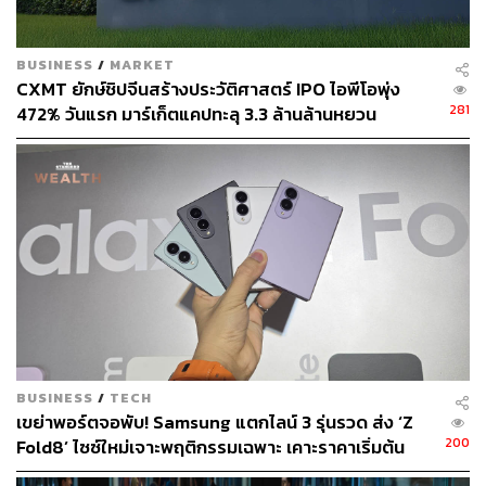
BUSINESS
/
MARKET
CXMT ยักษ์ชิปจีนสร้างประวัติศาสตร์ IPO ไอพีโอพุ่ง
281
472% วันแรก มาร์เก็ตแคปทะลุ 3.3 ล้านล้านหยวน
BUSINESS
/
TECH
เขย่าพอร์ตจอพับ! Samsung แตกไลน์ 3 รุ่นรวด ส่ง ‘Z
200
Fold8’ ไซซ์ใหม่เจาะพฤติกรรมเฉพาะ เคาะราคาเริ่มต้น
61,900 บาท