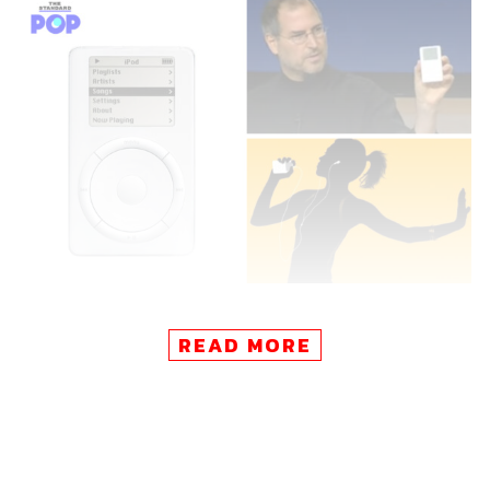
“เรารักดนตรี” สตีฟ จ็อบส์ พูดในงานพรีเซนต์เมื่อปี 2001 และ
READ MORE
นั่นทำให้เขาตั้งคำถามว่า ทำไมอุปกรณ์ในการฟังเพลงที่มีอยู่
ตอนนั้นถึงไม่สะดวกเอาเสียเลย
ก่อนหน้าจะมีไอพอด เครื่องเล่นเพลงในยุคนั้นต่างมีจุดด้อย
แตกต่างกันไป ถ้าเราใช้เครื่องเล่นซีดีพกพา ก็จะพบว่า มันมี
ขนาดใหญ่ พกพาไม่สะดวก อีกทั้งยังฟังเพลงได้ไม่กี่เพลง