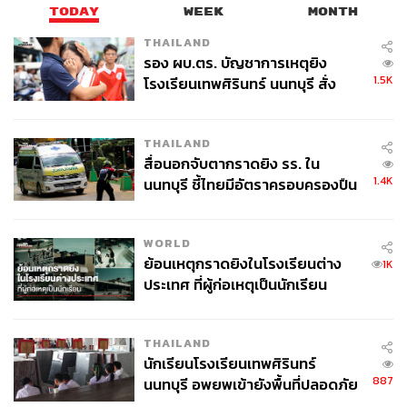
TODAY
WEEK
MONTH
THAILAND
รอง ผบ.ตร. บัญชาการเหตุยิง
1.5K
โรงเรียนเทพศิรินทร์ นนทบุรี สั่ง
ค้นหา 2 รอบยืนยันไร้คนติดค้าง พบ
ศพปู่-ย่าที่บ้านพักผู้ก่อเหตุ
THAILAND
สื่อนอกจับตากราดยิง รร. ใน
1.4K
นนทบุรี ชี้ไทยมีอัตราครอบครองปืน
สูงในระดับต้นของภูมิภาค
WORLD
ย้อนเหตุกราดยิงในโรงเรียนต่าง
1K
ประเทศ ที่ผู้ก่อเหตุเป็นนักเรียน
THAILAND
นักเรียนโรงเรียนเทพศิรินทร์
887
นนทบุรี อพยพเข้ายังพื้นที่ปลอดภัย
ชั่วคราว หลังเหตุใช้อาวุธปืนภายใน