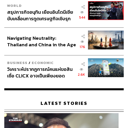
WORLD
สรุปภารกิจอนุทิน เยือนอินโดนีเซีย
544
ขับเคลื่อนการทูตเศรษฐกิจเชิงรุก
ประกาศหุ้นส่วนยุทธศาสตร์ไทย –
อินโดนีเซีย
Navigating Neutrality:
Thailand and China in the Age
176
of a New Global Order
BUSINESS
/
ECONOMIC
วิเคราะห์ปรากฏการณ์คนแห่ขอสิน
2.6K
เชื่อ CLICX อาจเป็นเพียงยอด
ภูเขาน้ำแข็ง ของปัญหาหนี้ครัว
เรือนไทยที่ถูกซุกไว้
LATEST STORIES