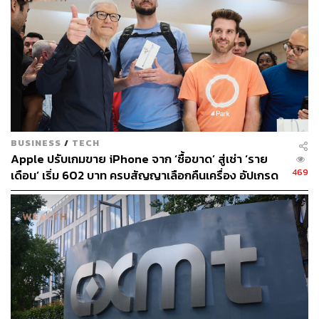
ABOUT THE AUTHOR
นทธัญ แสงไชย
นักเขียน พิสูจน์อักษร บรรณาธิการหนังสือเล่ม
และโปรดิวเซอร์พอดแคสต์ สนใจในเรื่อง
ศิลปะ ภาพยนตร์ เพลง และหนังสือ IG:
@jorborgor
BUSINESS
/
TECH
Apple ปรับเกมขาย iPhone จาก ‘ซื้อขาด’ สู่เช่า ‘ราย
469
เดือน’ เริ่ม 602 บาท ครบสัญญาเลือกคืนเครื่อง อัปเกรด
หรือจ่ายเพิ่มเพื่อเก็บไว้