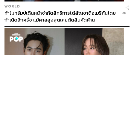
WORLD
ทำไมทรัมป์เดินหน้าจำกัดสิทธิการได้สัญชาติอเมริกันโดย
...
กำเนิดอีกครั้ง แม้ศาลสูงสุดเคยตัดสินคัดค้าน
ENTERTAINMENT
เก้า นพเก้า และ พาย รินรดา เตรียมร่วมงานกันใน ‘รสกาล
...
Enchanted Taste In Time’