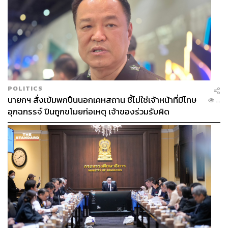
POLITICS
นายกฯ สั่งเข้มพกปืนนอกเคหสถาน ชี้ไม่ใช่เจ้าหน้าที่มีโทษ
...
อุกฉกรรจ์ ปืนถูกขโมยก่อเหตุ เจ้าของร่วมรับผิด