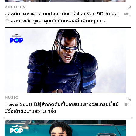
POLITICS
ยศชนัน เคาะแผนความปลอดภัยในรั้วโรงเรียน 90 วัน ส่ง
...
นักสุขภาพจิตดูแล-คุมเข้มคัดกรองสิ่งผิดกฎหมาย
MUSIC
Travis Scott ไม่รู้สึกกดดันที่ไม่เคยชนะรางวัลแกรมมี่ แม้
...
มีชื่อเข้าชิงมาแล้ว 10 ครั้ง