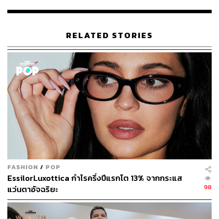
เหรียญสหรัฐ แม้ว่าในปี 2018 นี้ สมาร์ทโฟนทุกรุ่นจะฟังเพลง
ได้ในตัวเอง จนแทบไม่เหลือพื้นที่ให้ไอพอดเท่าไรแล้ว เห็นได้
จากการที่เหลือแค่ไอพอดทัชรุ่นเดียวในไลน์ผลิตของ Apple
RELATED STORIES
แต่ก็ปฏิเสธไม่ได้ว่า นวัตกรรมอุปกรณ์ฟังเพลงพกพาสะดวกที่
ไอพอดสร้างไว้ ได้เปลี่ยนโฉมหน้าของอุตสาหกรรมดนตรีมา
ถึงทุกวันนี้ได้อย่างไร
พิสูจน์อักษร:
ภาวิกา ขันติศรีสกุล
TAGS:
Apple
POP ITEMS
iPod
FASHION
/
POP
EssilorLuxottica กำไรครึ่งปีแรกโต 13% จากกระแส
98
แว่นตาอัจฉริยะ
467