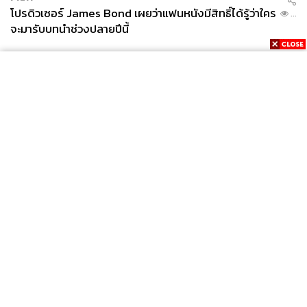
โปรดิวเซอร์ James Bond เผยว่าแฟนหนังมีสิทธิ์ได้รู้ว่าใคร
...
จะมารับบทนำช่วงปลายปีนี้
News
Wealth
Pop
Podcast
Video
Now
Opinion
Careers
Events
Privacy
About
Contact
Policy
FOR
ADVERTISING
MEMBERSHIP