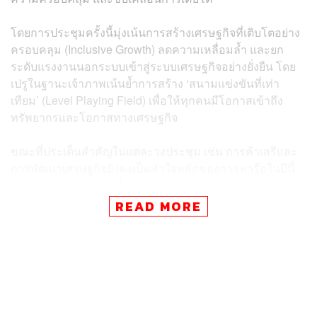
โดยการประชุมครั้งนี้มุ่งเน้นการสร้างเศรษฐกิจที่เติบโตอย่าง
ครอบคลุม (Inclusive Growth) ลดความเหลื่อมล้ำ และยก
ระดับแรงงานนอกระบบเข้าสู่ระบบเศรษฐกิจอย่างยั่งยืน โดย
เปรูในฐานะเจ้าภาพเน้นย้ำการสร้าง ‘สนามแข่งขันที่เท่า
เทียม’ (Level Playing Field) เพื่อให้ทุกคนมีโอกาสเข้าถึง
ทรัพยากรและโอกาสทางเศรษฐกิจ
ขณะที่ประเด็นสำคัญในแต่ละวงประชุม เช่น การค้าเสรีและ
การพัฒนาเศรษฐกิจยังคงเป็นหัวใจหลักของการหารือในปีนี้
ท่ามกลางความกังวลเรื่องแนวโน้มการกีดกันทางการค้าจาก
บางประเทศ โดยนายกรัฐมนตรีออสเตรเลียกล่าวสนับสนุน
READ MORE
อย่างหนักแน่นว่าการค้าเสรีคือ ‘กลไกสำคัญ’ ในการฟื้นฟู
เศรษฐกิจโลก ซึ่งผู้นำทุกฝ่ายเห็นพ้องที่จะผลักดันการเจรจา
ความตกลงการค้าระดับภูมิภาค เพื่อสร้างความเชื่อมโยงใน
ห่วงโซ่อุปทานที่เข้มแข็งและยั่งยืน
ส่วนประเด็นโครงสร้างพื้นฐานและการเชื่อมโยงระดับโลกที่