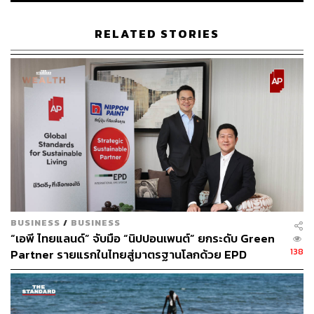
ฐานระดับโลก
RELATED STORIES
ด้านประธานาธิบดีจีนยังพบปะกับ ชิเกรุ อิชิบะ นายกรัฐมนตรี
ของญี่ปุ่น เป็นครั้งแรกเพื่อหารือในประเด็นสำคัญที่มีผลต่อ
ความสัมพันธ์ระหว่าง 2 ประเทศ โดยประธานาธิบดีจีนเน้นย้ำ
ให้ญี่ปุ่น ‘จัดการอย่างเหมาะสม’ กับประเด็นประวัติศาสตร์ที่
ยังคงเป็นปัญหาอ่อนไหว เพื่อรักษาความสัมพันธ์ทางการ
เมืองที่มั่นคงระหว่างจีนและญี่ปุ่น ขณะที่ในประเด็นเกี่ยวกับ
ไต้หวัน สีจิ้นผิงกล่าวถึงจุดยืนของจีนอย่างชัดเจน โดยเรียก
ร้องให้ญี่ปุ่นดำเนินการด้วยความระมัดระวัง รวมถึงเคารพใน
อธิปไตยและบูรณภาพแห่งดินแดนของจีน
ทั้งนี้ ดินา โบลัวร์เต ประธานาธิบดีเปรู ซึ่งปัจจุบันต้องเผชิญ
BUSINESS
/
BUSINESS
กับแรงกดดันภายในประเทศ จากปัญหาความไม่พอใจของ
“เอพี ไทยแลนด์” จับมือ “นิปปอนเพนต์” ยกระดับ Green
ประชาชนในเรื่องอาชญากรรมและการบริหารงาน โดยโบ
138
Partner รายแรกในไทยสู่มาตรฐานโลกด้วย EPD
ลัวร์เตกล่าวว่า APEC ครั้งนี้คือโอกาสสำคัญที่จะพิสูจน์
International พร้อมชูแนวคิด Global Standards for
ศักยภาพของเปรูในเวทีโลก แม้ต้องเผชิญอุปสรรคจาก
Global Sustainable Living ส่งมอบบ้านคุณภาพ ลด
สถานการณ์ภายใน
ผลกระทบต่อสิ่งแวดล้อม พร้อมปั้นนักออกแบบที่ใส่ใจโลก