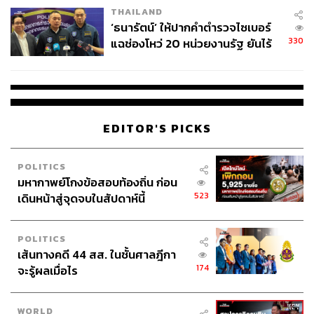
THAILAND
จ่ายหนี้-แอบระบุแบรนด์
‘ธนารัตน์’ ให้ปากคำตำรวจไซเบอร์
330
แฉช่องโหว่ 20 หน่วยงานรัฐ ยันไร้
นัยทางการเมือง
TAGS:
การค้า
APEC
ความยั่งยืน
Peru
Reuters
ผู้นำโลก
การพัฒนาเศรษฐกิจ
APEC 2024
EDITOR'S PICKS
POLITICS
มหากาพย์โกงข้อสอบท้องถิ่น ก่อน
523
เดินหน้าสู่จุดจบในสัปดาห์นี้
1.1K
POLITICS
เส้นทางคดี 44 สส. ในชั้นศาลฎีกา
174
จะรู้ผลเมื่อไร
ABOUT THE AUTHOR
ตรีชฎา โชคธนาเสริมสกุล
Content Creator กองข่าวต่างประเทศ
WORLD