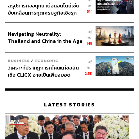
สรุปภารกิจอนุทิน เยือนอินโดนีเซีย
514
ขับเคลื่อนการทูตเศรษฐกิจเชิงรุก
ประกาศหุ้นส่วนยุทธศาสตร์ไทย –
อินโดนีเซีย
Navigating Neutrality:
Thailand and China in the Age
149
of a New Global Order
BUSINESS
/
ECONOMIC
วิเคราะห์ปรากฏการณ์คนแห่ขอสิน
2.5K
เชื่อ CLICX อาจเป็นเพียงยอด
ภูเขาน้ำแข็ง ของปัญหาหนี้ครัว
เรือนไทยที่ถูกซุกไว้
LATEST STORIES