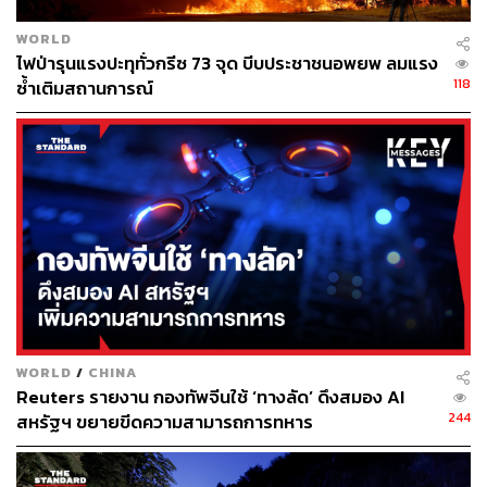
WORLD
ไฟป่ารุนแรงปะทุทั่วกรีซ 73 จุด บีบประชาชนอพยพ ลมแรง
118
ซ้ำเติมสถานการณ์
WORLD
/
CHINA
Reuters รายงาน กองทัพจีนใช้ ‘ทางลัด’ ดึงสมอง AI
244
สหรัฐฯ ขยายขีดความสามารถการทหาร