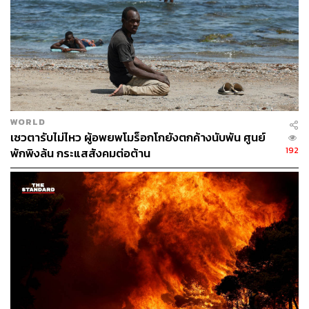
ภาพ:
Reuters
อ้างอิง:
https://apnews.com/article/f5b0ea4611ab7b49e2e3d
35c4a778412
https://www.reuters.com/world/asia-pacific/xi-tells-ish
iba-china-hopes-japan-will-properly-handle-history-t
WORLD
aiwan-issues-2024-11-16/?utm_source=chatgpt.com
เซวตารับไม่ไหว ผู้อพยพโมร็อกโกยังตกค้างนับพัน ศูนย์
192
พักพิงล้น กระแสสังคมต่อต้าน