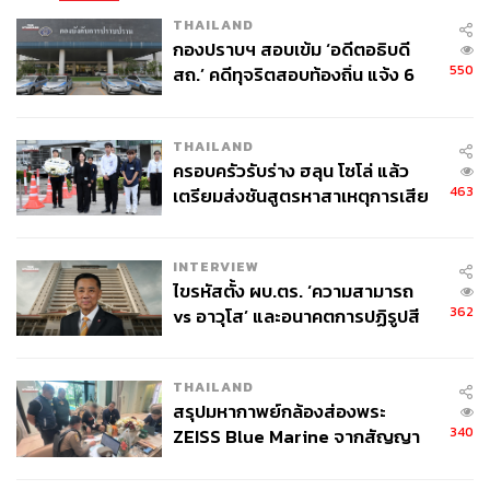
THAILAND
กองปราบฯ สอบเข้ม ‘อดีตอธิบดี
550
สถ.’ คดีทุจริตสอบท้องถิ่น แจ้ง 6
ข้อหาหนัก จ่อชง ป.ป.ช. 12 ส.ค. นี้
THAILAND
ครอบครัวรับร่าง ฮลุน โซโล่ แล้ว
463
เตรียมส่งชันสูตรหาสาเหตุการเสีย
ชีวิต
INTERVIEW
ไขรหัสตั้ง ผบ.ตร. ‘ความสามารถ
362
vs อาวุโส’ และอนาคตการปฏิรูปสี
กากี กับ พล.ต.อ. เอก อังสนานนท์
THAILAND
สรุปมหากาพย์กล้องส่องพระ
340
ZEISS Blue Marine จากสัญญา
ผลิต 8.3 ล้าน สู่ข้อพิพาท ‘มา
เวลล์ฯ’ ฟ้อง ‘โทน บางแค’ ผิดนัด