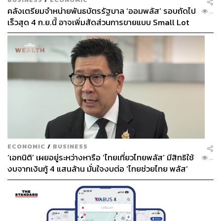
คลังเตรียมจำหน่ายพันธบัตรรัฐบาล ‘ออมพลัส’ รอบถัดไป
...
เร็วสุด 4 ก.ย.นี้ อาจเพิ่มสัดส่วนการขายแบบ Small Lot
First มากขึ้น
ECONOMIC
/
BUSINESS
‘เอกนิติ’ เผยอยู่ระหว่างหารือ ‘ไทยเที่ยวไทยพลัส’ มีสิทธิใช้
...
งบจากเงินกู้ 4 แสนล้าน มั่นใจงบต่อ ‘ไทยช่วยไทย พลัส’
เฟส 2 มีเพียงพอ