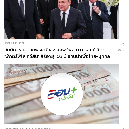
POLITICS
ทักษิณ ร่วมสวดพระอภิธรรมศพ ‘พล.ต.ท. ผ่อน’ บิดา
...
‘พักตร์พิไล ทวีสิน’ สิริอายุ 103 ปี แกนนำเพื่อไทย-บุคคล
หลากวงการร่วมอาลัย
BUSINESS
/
ECONOMIC