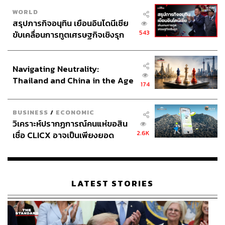
WORLD
159
สรุปภารกิจอนุทิน เยือนอินโดนีเซีย
543
ขับเคลื่อนการทูตเศรษฐกิจเชิงรุก
ประกาศหุ้นส่วนยุทธศาสตร์ไทย –
ABOUT THE AUTHOR
อินโดนีเซีย
Navigating Neutrality:
THE STANDARD TEAM
Thailand and China in the Age
กองบรรณาธิการ THE STANDARD
174
of a New Global Order
BUSINESS
/
ECONOMIC
วิเคราะห์ปรากฏการณ์คนแห่ขอสิน
2.6K
เชื่อ CLICX อาจเป็นเพียงยอด
ภูเขาน้ำแข็ง ของปัญหาหนี้ครัว
เรือนไทยที่ถูกซุกไว้
LATEST STORIES