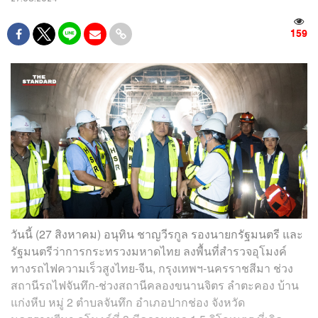
159
วันนี้ (27 สิงหาคม) อนุทิน ชาญวีรกูล รองนายกรัฐมนตรี และ
รัฐมนตรีว่าการกระทรวงมหาดไทย ลงพื้นที่สำรวจอุโมงค์
ทางรถไฟความเร็วสูงไทย-จีน, กรุงเทพฯ-นครราชสีมา ช่วง
สถานีรถไฟจันทึก-ช่วงสถานีคลองขนานจิตร ลำตะคอง บ้าน
แก่งหีบ หมู่ 2 ตำบลจันทึก อำเภอปากช่อง จังหวัด