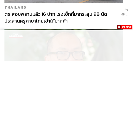
THAILAND
ตร.สอบพยานแล้ว 16 ปาก เร่งเช็กที่มากระสุน 98 นัด
...
ประสานครูภาษาไทยเข้าให้ปากคำ
POLITICS
สส. ปชน. จี้รัฐบาลทบทวนนโยบายเมียนมา ต้อนรับ ‘มินอ่
...
องหล่าย’ ได้แค่สัญญาว่างเปล่า