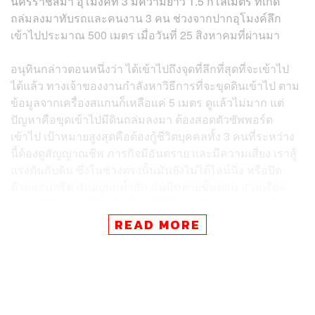
นครราชสีมา อุโมงค์ที่ 3 มีความยาว 1.5 กิโลเมตร ที่เกิด
ถล่มลงมาทับรถและคนงาน 3 คน ช่วงจากปากอุโมงค์ลึก
เข้าไปประมาณ 500 เมตร เมื่อวันที่ 25 สิงหาคมที่ผ่านมา
อนุทินกล่าวตอนหนึ่งว่า ได้เข้าไปถึงจุดที่ลึกที่สุดที่จะเข้าไป
ได้แล้ว ทางเจ้าของงานกำลังหาวิธีการที่จะขุดดินเข้าไป ตาม
ข้อมูลจากเครื่องสแกนก็เหลือแค่ 5 เมตร ดูแล้วไม่มาก แต่
ปัญหาคือขุดเข้าไปมีดินถล่มลงมา ต้องสอดตัวซัพพอร์ต
เข้าไป เป้าหมายสูงสุดคือต้องกู้ชีวิตบุคคลทั้ง 3 คนที่ระหว่าง
นี้ต้องดูสัญญาณชีพ ภารกิจมีอันตราย และมีความเสี่ยง เราสู้
แรงดันกับดิน ซึ่งในช่วงตรงนั้นมันยังไม่ได้ไลน์นิ่ง หรือปิด
ด้วยคอนกรีต มันอยู่บนค้ำยัน มันมีหลายขั้นตอน ส่วนเรื่อง
ความรับผิดชอบ ผู้รับจ้างก็เต็มที่ มีการส่งวิศวกรต่างชาติ
เข้าไปช่วยกู้ภัย
READ MORE
“ผมมาตรงนี้เพื่อมาขีดเส้นว่าใครจะต้องรับผิดชอบตรงส่วน
ไหน รัฐดูแลเรื่องอะไร เอกชนจะจัดการตรงไหน ส่วนกรม
ป้องกันและบรรเทาสาธารณภัย (ปภ.) มีทีมงานกู้ภัย มี
บุคลากร มีอุปกรณ์ ก็ต้องช่วยกับผู้รับจ้าง ความยากคือขุด