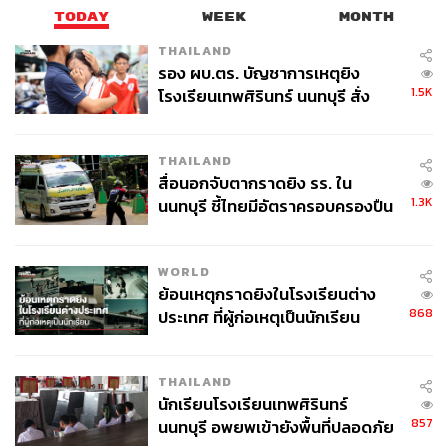
TODAY
WEEK
MONTH
THAILAND
รอง ผบ.ตร. บัญชาการเหตุยิง
1.5K
โรงเรียนเทพศิรินทร์ นนทบุรี สั่ง
ค้นหา 2 รอบยืนยันไร้คนติดค้าง พบ
ศพปู่-ย่าที่บ้านพักผู้ก่อเหตุ
THAILAND
สื่อนอกจับตากราดยิง รร. ใน
1.3K
นนทบุรี ชี้ไทยมีอัตราครอบครองปืน
สูงในระดับต้นของภูมิภาค
WORLD
ย้อนเหตุกราดยิงในโรงเรียนต่าง
868
ประเทศ ที่ผู้ก่อเหตุเป็นนักเรียน
THAILAND
นักเรียนโรงเรียนเทพศิรินทร์
857
นนทบุรี อพยพเข้ายังพื้นที่ปลอดภัย