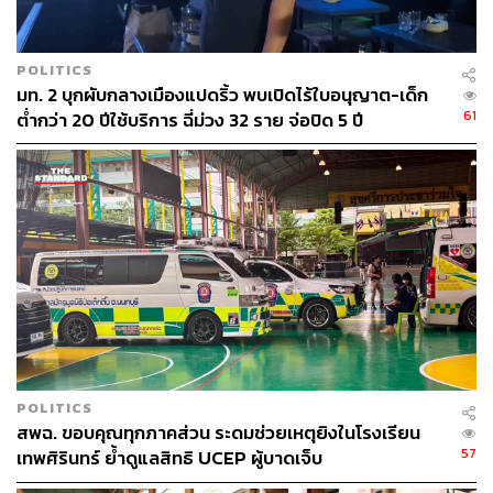
POLITICS
มท. 2 บุกผับกลางเมืองแปดริ้ว พบเปิดไร้ใบอนุญาต-เด็ก
61
ต่ำกว่า 20 ปีใช้บริการ ฉี่ม่วง 32 ราย จ่อปิด 5 ปี
POLITICS
สพฉ. ขอบคุณทุกภาคส่วน ระดมช่วยเหตุยิงในโรงเรียน
57
เทพศิรินทร์ ย้ำดูแลสิทธิ UCEP ผู้บาดเจ็บ