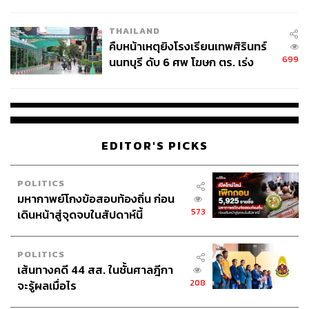
ชั่วคราว หลังเหตุใช้อาวุธปืนภายใน
โรงเรียนคลี่คลาย
THAILAND
คืบหน้าเหตุยิงโรงเรียนเทพศิรินทร์
699
นนทบุรี ดับ 6 ศพ โฆษก ตร. เร่ง
สอบปมขโมยปืนปู่ก่อเหตุ
EDITOR'S PICKS
POLITICS
TAGS:
นครราชสีมา
อนุทิน ชาญวีรกูล
มหากาพย์โกงข้อสอบท้องถิ่น ก่อน
รถไฟความเร็วสูงไทย-จีน
เหตุอุโมงค์ถล่ม
573
เดินหน้าสู่จุดจบในสัปดาห์นี้
POLITICS
เส้นทางคดี 44 สส. ในชั้นศาลฎีกา
208
จะรู้ผลเมื่อไร