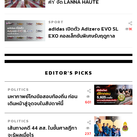
คำ’ จัด LANNA HAUTE
COUTURE กลางสายฝน
SPORT
adidas เปิดตัว Adizero EVO SL
1K
EXO คอลเล็กชันพิเศษรับฤดูกาล
College Football
EDITOR'S PICKS
POLITICS
มหากาพย์โกงข้อสอบท้องถิ่น ก่อน
601
เดินหน้าสู่จุดจบในสัปดาห์นี้
POLITICS
เส้นทางคดี 44 สส. ในชั้นศาลฎีกา
237
จะรู้ผลเมื่อไร