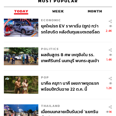
MOST POPULAR
TODAY
WEEK
MONTH
ECONOMIC
ยุคใหม่รถ EV ราคาเริ่ม (ถูก) กว่า
2.4K
รถไฮบริด หลังต้นทุนแบตเตอรี่ลด
ลง - จีนแห่บุกตลาดเกิดใหม่
POLITICS
ผลชันสูตร 8 ศพ เหตุยิงใน รร.
1.4K
เทพศิรินทร์ นนทบุรี พบกระสุนเข้า
จุดสำคัญ ‘ศีรษะ-หน้าอก’ ครูถูกยิง
4 นัด จากระยะไกล
POP
นาคี๓ ครุฑา นาคี เผยภาพชุดแรก
1.2K
พร้อมปักวันฉาย 22 ต.ค. นี้
THAILAND
เมื่อถนนกลายเป็นรันเวย์ ‘แยกริน
1K