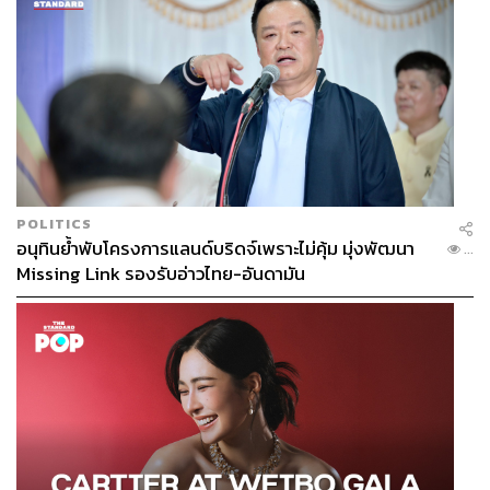
POLITICS
อนุทินย้ำพับโครงการแลนด์บริดจ์เพราะไม่คุ้ม มุ่งพัฒนา
...
Missing Link รองรับอ่าวไทย-อันดามัน