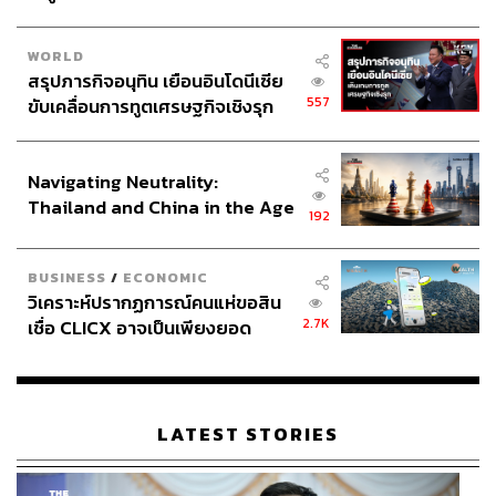
WORLD
สรุปภารกิจอนุทิน เยือนอินโดนีเซีย
557
ขับเคลื่อนการทูตเศรษฐกิจเชิงรุก
ประกาศหุ้นส่วนยุทธศาสตร์ไทย –
อินโดนีเซีย
Navigating Neutrality:
Thailand and China in the Age
192
of a New Global Order
BUSINESS
/
ECONOMIC
วิเคราะห์ปรากฏการณ์คนแห่ขอสิน
2.7K
เชื่อ CLICX อาจเป็นเพียงยอด
ภูเขาน้ำแข็ง ของปัญหาหนี้ครัว
เรือนไทยที่ถูกซุกไว้
LATEST STORIES