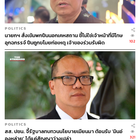
ก็มีตำรวจบางนายมองว่า การกำหนดเกณฑ์จำนวนนี้มากเกิน
ไปหรือไม่ แต่ก็ไม่มีการสะท้อนว่ามาตรการดังกล่าวจะทำให้
มีการปฏิบัติหน้าที่ได้ยากขึ้น
POLITICS
“เราเปลี่ยนแนวคิดว่าผู้เสพถือเป็นผู้ป่วย แล้วเราเห็นว่า
นายกฯ สั่งเข้มพกปืนนอกเคหสถาน ชี้ไม่ใช่เจ้าหน้าที่มีโทษ
มาตรการนี้ถือเป็นมาตรการที่กระทรวงสาธารณสุขและเจ้า
102
อุกฉกรรจ์ ปืนถูกขโมยก่อเหตุ เจ้าของร่วมรับผิด
หน้าที่ผู้ปฏิบัติงานเห็นพ้องต้องกัน ไม่ได้กำหนดขึ้นมาโดยใช้
ความรู้สึก” พ.ต.อ. ทวี กล่าว
TAGS:
ยาเสพติด
อนุทิน ชาญวีรกูล
ป.ป.ส.
สมศักดิ์ เทพสุทิน
ทวี สอดส่อง
POLITICS
สส. ปชน. จี้รัฐบาลทบทวนนโยบายเมียนมา ต้อนรับ ‘มินอ่
609
321
องหล่าย’ ได้แค่สัญญาว่างเปล่า