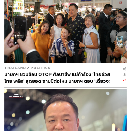
ดูแลสายงานกระทรวงสาธารณสุขแล้ว ตนมากำกับสายงาน
มหาดไทย จึงต้องไปเน้นเรื่องของการปราบปราม สกัดกั้น
วงจรยาเสพติด
เมื่อถามว่า ในฐานะผู้ปฏิบัติจะหนักใจเพิ่มหรือไม่ อนุทินกล่าว
ว่า เป็นหน้าที่ การทำหน้าที่ไม่มีหนักใจ เพราะถ้าหนักใจก็มา
อยู่ตรงนี้ไม่ได้
ขณะที่ พ.ต.อ. ทวี สอดส่อง รัฐมนตรีว่าการกระทรวงยุติธรรม
กล่าวว่า ปัจจุบันตามประมวลกฎหมาย ยาเสพติดยังไม่มี
THAILAND
/
POLITICS
กำหนดเกณฑ์การครอบครองยาเสพติด จำนวนเท่าไรจะเข้า
นายกฯ ชวนช้อป OTOP ศิลปาชีพ แม่ค้าร้อง ‘ไทยช่วย
ข่ายการเป็นผู้ค้า ซึ่งในรัฐบาลที่แล้วเคยมีการเสนอให้กำหนด
75
ไทย พลัส’ สุดยอด ถามมีต่อไหม นายกฯ ตอบ ‘เดี๋ยวจะ
เกณฑ์ครอบครองเกิน 15 เม็ดเป็นผู้ค้า แต่ไม่มีการแก้ไขอย่าง
พยายาม’
ใด ส่วนในครั้งนี้เราใช้หลักวิชาการ โดยมีแพทย์มาร่วม
ประชุมและแสดงความคิดเห็นเกี่ยวกับปริมาณสารเสพติดเมื่อ
เข้าสู่ร่างกายจำนวนเท่าไรจึงจะส่งผลทางจิตเวช โดยเห็นว่าผู้
เสพยาไม่เกิน 10 เม็ดเข้าข่ายผู้ป่วย
พ.ต.อ. ทวี กล่าวว่า ที่ประชุมเห็นพ้องต้องกันในแนวทางนี้ แต่