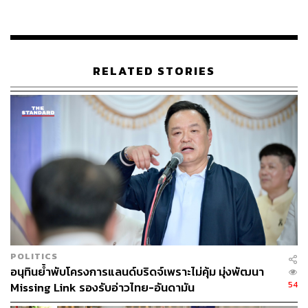
มาตรฐานที่ 6 คือการยึดทรัพย์ เพราะในคดียาเสพติดจะมีผู้
ให้การสนับสนุน ผู้สมคบคิด และผู้วางแผนอยู่เบื้องหลัง จะไม่
ดำชัดเจน จะเป็นลักษณะเทาๆ หากการดำเนินการล้วงลึกไป
ไม่ถึงผู้เกี่ยวข้องเหล่านั้นซึ่งเป็นตัวการใหญ่ ก็จะไม่สามารถ
RELATED STORIES
แก้ปัญหาได้ ทั้งนี้ ตนเห็นบอร์ดใหญ่ของศาลฎีกาให้มีการเพิ่ม
แผนกยาเสพติดในศาลฎีกา ในส่วนของรัฐบาลก็พร้อมที่จะ
สนับสนุนในชั้นกฎหมายของศาลอุทธรณ์
ด้าน อนุทิน ชาญ​วี​ร​กูล รองนายกรัฐมนตรี และรัฐมนตรี
ว่าการกระทรวงมหาดไทย กล่าวว่า แต่ละรัฐมนตรีก็มีนโย
บายที่แตกต่างกันไป ตนหมดหน้าที่ตรงนั้นแล้ว ส่วนในฐานะ
มหาดไทยที่ต้องดูแลเรื่องนี้ก็ต้องคอยกำกับควบคุม ปราบ
ปรามเรื่องของการขนยาบ้ายาเสพติด เรามีรายงานข่าวและ
ดำเนินการจับกุมอย่างต่อเนื่อง
POLITICS
ส่วนจำนวนเม็ดจะเป็นช่องว่างหรือเป็นข้ออ้างให้ผู้ค้ายาเสพ
อนุทินย้ำพับโครงการแลนด์บริดจ์เพราะไม่คุ้ม มุ่งพัฒนา
ติดหรือไม่ อนุทินกล่าวว่า ตอนยุคตน ตนบอกว่า 2 เม็ด นั่นคือ
54
Missing Link รองรับอ่าวไทย-อันดามัน
สมัยตน แต่ตอนนี้ตนเข้าไปก้าวก่ายไม่ได้ เพราะไม่ได้กำกับ