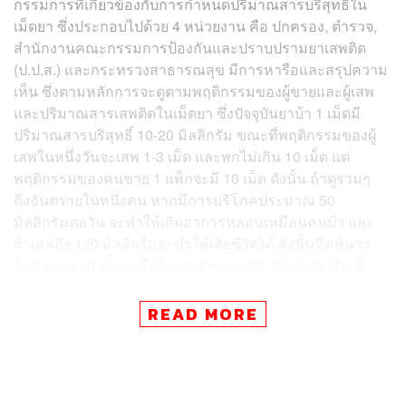
กรรมการที่เกี่ยวข้องกับการกำหนดปริมาณสารบริสุทธิ์ใน
เม็ดยา ซึ่งประกอบไปด้วย 4 หน่วยงาน คือ ปกครอง, ตำรวจ,
สำนักงานคณะกรรมการป้องกันและปราบปรามยาเสพติด
(ป.ป.ส.) และกระทรวงสาธารณสุข มีการหารือและสรุปความ
เห็น ซึ่งตามหลักการจะดูตามพฤติกรรมของผู้ขายและผู้เสพ
และปริมาณสารเสพติดในเม็ดยา ซึ่งปัจจุบันยาบ้า 1 เม็ดมี
ปริมาณสารบริสุทธิ์ 10-20 มิลลิกรัม ขณะที่พฤติกรรมของผู้
เสพในหนึ่งวันจะเสพ 1-3 เม็ด และพกไม่เกิน 10 เม็ด แต่
พฤติกรรมของคนขาย 1 แพ็กจะมี 10 เม็ด ดังนั้น ถ้าดูรวมๆ
ถึงอันตรายในหนึ่งคน หากมีการบริโภคประมาณ 50
มิลลิกรัมต่อวัน จะทำให้เกิดอาการหลอนเหมือนคนบ้า และ
ถ้าเสพถึง 120 มิลลิกรัมจะทำให้เสียชีวิตได้ ดังนั้นจึงเห็นว่า
ในจำนวน 10 เม็ดจะมีปริมาณสารเท่ากับ 150 มิลลิกรัม ที่
ประชุมจึงพิจารณาว่า ตัวเลขการถือครองของผู้เสพจึงน่าจะ
อยู่ที่ประมาณ 10 เม็ด ดังนั้นจึงส่งข้อสรุปให้กระทรวง
READ MORE
สาธารณสุขนำไปสู่การประกาศ ในส่วนของ ป.ป.ส. ไม่ได้มี
ปัญหาอะไรเพราะทำงานร่วมกันอยู่แล้ว
สมศักดิ์ยังระบุว่า ตามพฤติกรรมไม่ใช่ว่าถ้าพบเกิน 10 เม็ดจึง