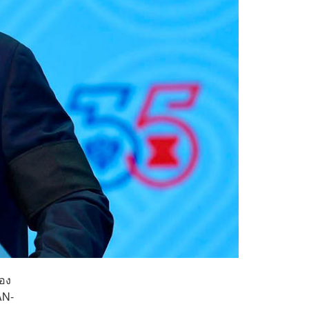
ือง
AN-