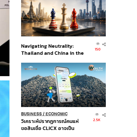
อินโดนีเซีย
Navigating Neutrality:
150
Thailand and China in the
Age of a New Global
Order
BUSINESS
/
ECONOMIC
2.5K
วิเคราะห์ปรากฏการณ์คนแห่
ขอสินเชื่อ CLICX อาจเป็น
เพียงยอดภูเขาน้ำแข็ง ของ