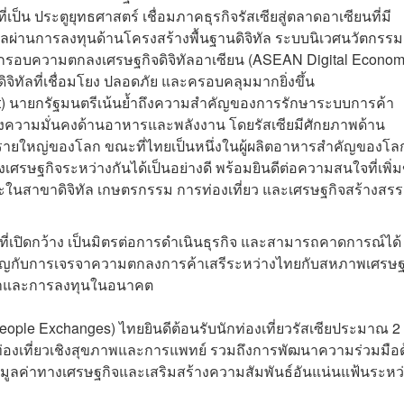
่เป็น ประตูยุทธศาสตร์ เชื่อมภาคธุรกิจรัสเซียสู่ตลาดอาเซียนที่มี
ัลผ่านการลงทุนด้านโครงสร้างพื้นฐานดิจิทัล ระบบนิเวศนวัตกรรม
รอบความตกลงเศรษฐกิจดิจิทัลอาเซียน (ASEAN Digital Econo
จิทัลที่เชื่อมโยง ปลอดภัย และครอบคลุมมากยิ่งขึ้น
t) นายกรัฐมนตรีเน้นย้ำถึงความสำคัญของการรักษาระบบการค้า
งความมั่นคงด้านอาหารและพลังงาน โดยรัสเซียมีศักยภาพด้าน
รายใหญ่ของโลก ขณะที่ไทยเป็นหนึ่งในผู้ผลิตอาหารสำคัญของโลก 
ษฐกิจระหว่างกันได้เป็นอย่างดี พร้อมยินดีต่อความสนใจที่เพิ่มข
ในสาขาดิจิทัล เกษตรกรรม การท่องเที่ยว และเศรษฐกิจสร้างสรร
ี่เปิดกว้าง เป็นมิตรต่อการดำเนินธุรกิจ และสามารถคาดการณ์ได้ เ
คัญกับการเจรจาความตกลงการค้าเสรีระหว่างไทยกับสหภาพเศรษฐก
รค้าและการลงทุนในอนาคต
ple Exchanges) ไทยยินดีต้อนรับนักท่องเที่ยวรัสเซียประมาณ 2 
ท่องเที่ยวเชิงสุขภาพและการแพทย์ รวมถึงการพัฒนาความร่วมมือ
งมูลค่าทางเศรษฐกิจและเสริมสร้างความสัมพันธ์อันแน่นแฟ้นระหว