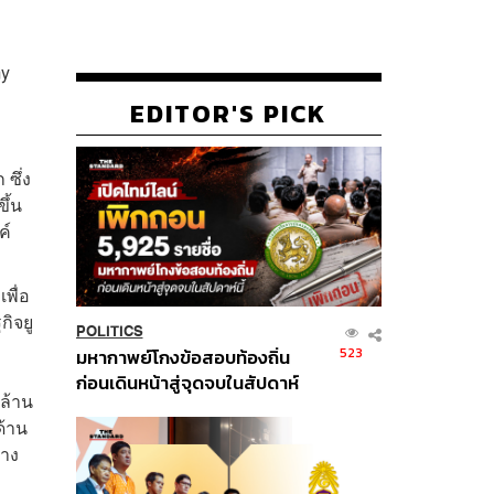
my
EDITOR'S PICK
ซึ่ง
ึ้น
ค์
พื่อ
ิจยู
POLITICS
523
มหากาพย์โกงข้อสอบท้องถิ่น
ก่อนเดินหน้าสู่จุดจบในสัปดาห์
ล้าน
นี้
ด้าน
่าง