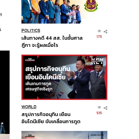
ส
น
POLITICS
175
เส้นทางคดี 44 สส. ในชั้นศาล
ฎีกา จะรู้ผลเมื่อไร
WORLD
515
สรุปภารกิจอนุทิน เยือน
อินโดนีเซีย ขับเคลื่อนการทูต
เศรษฐกิจเชิงรุก ประกาศหุ้น
ส่วนยุทธศาสตร์ไทย –