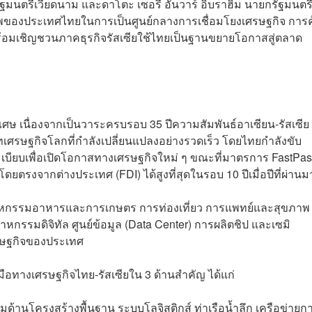
ัฐมนตรีเวียดนาม และดาโตะ เซอรี อันวาร์ อิบราฮิม นายกรัฐมนตร
าพของประเทศไทยในการเป็นศูนย์กลางการเชื่อมโยงเศรษฐกิจ การค
ร้อมเชิญชวนภาคธุรกิจรัสเซียใช้ไทยเป็นฐานขยายโอกาสสู่ตลาด
ศษ เนื่องจากเป็นวาระครบรอบ 35 ปีความสัมพันธ์อาเซียน-รัสเซีย ซ
ทเศรษฐกิจโลกที่กำลังเปลี่ยนแปลงอย่างรวดเร็ว โดยไทยกำลังขับ
เบียบเพื่อเปิดโอกาสทางเศรษฐกิจใหม่ ๆ ขณะที่มาตรการ FastPa
ดยตรงจากต่างประเทศ (FDI) ได้สูงที่สุดในรอบ 10 ปีเมื่อปีที่ผ่านม
ุตสาหกรรมอาหารและการเกษตร การท่องเที่ยว การแพทย์และสุขภาพ
าหกรรมดิจิทัล ศูนย์ข้อมูล (Data Center) การผลิตชิป และเซมิ
รษฐกิจของประเทศ
อทางเศรษฐกิจไทย-รัสเซียใน 3 ด้านสำคัญ ได้แก่
มด้านโครงสร้างพื้นฐาน ระบบโลจิสติกส์ ท่าเรือน้ำลึก เครือข่ายก