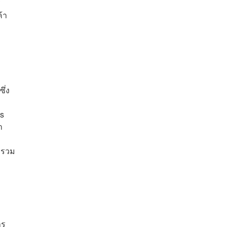
ี
้า
ึ่ง
ss
า
 รวม
าร