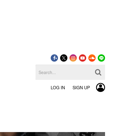
LOG IN
SIGN UP