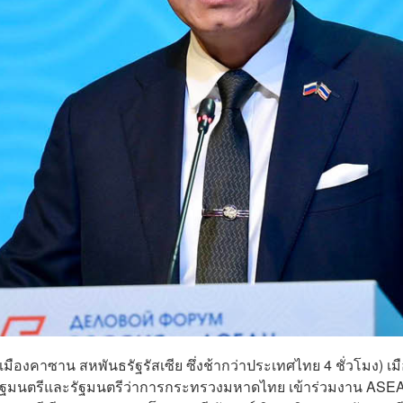
นเมืองคาซาน สหพันธรัฐรัสเซีย ซึ่งช้ากว่าประเทศไทย 4 ชั่วโมง) เม
กรัฐมนตรีและรัฐมนตรีว่าการกระทรวงมหาดไทย เข้าร่วมงาน ASE