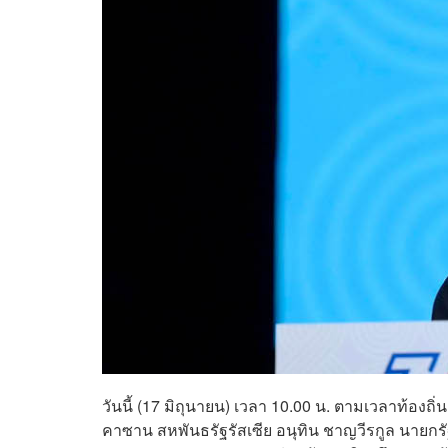
วันนี้ (17 มิถุนายน) เวลา 10.00 น. ตามเวลาท้องถิ่
คาซาน สหพันธรัฐรัสเซีย อนุทิน ชาญวีรกูล นาย