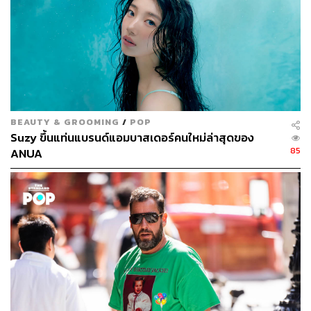
“ข้อดีที่สุดของการเป็นคนรวย คือการไม่ต้องอ้อนวอนให้ใคร
BEAUTY & GROOMING
/
POP
ช่วยล่ะมั้ง”
Suzy ขึ้นแท่นแบรนด์แอมบาสเดอร์คนใหม่ล่าสุดของ
85
ANUA
อียูมีเป็นเด็กหัวไว ทำทุกอย่างได้ตามที่หมายมั่น ได้รับความ
สนใจจากคนรอบข้างมาตลอด เมื่อเจอกับความผิดหวังก็พลัน
พังทลายจนต้องใช้เรื่องหลอกลวงเป็นเกราะป้องกัน คำโกหก
ถูกเอ่ยอย่างเป็นธรรมชาติ ครั้งแรกอาจเริ่มจากการทำให้พ่อ
แม่สบายใจ ทำให้ตัวเองเป็นที่รัก แล้วก็เริ่มได้เรียนรู้ว่ามันยัง
ทำให้เธอได้สิ่งที่ต้องการง่ายขึ้นกว่าเดิมโดยไม่ต้องพยายาม
‘โดยไม่ต้องพยายาม’ จริงๆ หลังจากที่พ่อเสียชีวิตและเธอก็ถูก
จับได้ว่าโกหกตัวตนขึ้นมา ยูมีก็ทำงานหาเช้ากินค่ำอย่างหนัก
เหมือนคนอื่นๆ กระทั่งได้เข้าไปทำงานให้ครอบครัวของ อี