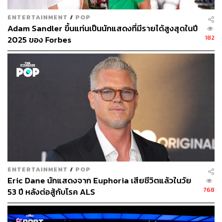
อันนา ที่ที่เธอถูกเจ้านายก่นด่าว่าโง่แล้วยังขี้เกียจ คนแบบเธอ
ENTERTAINMENT
/
POP
ยัง ‘พยายาม’ ไม่มากพอที่จะพาตัวเองหลุดพ้นจากชีวิตแบบนี้
Adam Sandler ขึ้นแท่นเป็นนักแสดงที่มีรายได้สูงสุดในปี
ขณะที่บ้านของพวกเขาเองร่ำรวยจากการย้อมแมวขายของ
182
2025 ของ Forbes
ให้คนอื่น
อีอันนาจึงถูกขโมยมาเป็นตัวตนใหม่ให้ยูมีใช้ขยับสถานะทาง
สังคมได้อย่างง่ายดาย ยูมีคนเดิมถูกลบทิ้งไปแม้แต่กับรุ่นพี่คน
สนิท ผู้คนพร้อมจะยกย่องเธอเพียงแค่เห็นแบรนด์เครื่องแต่ง
กาย ชื่อสถาบันการศึกษา ทุกอย่างเป็นใจให้เธอปีนป่ายต่อไป
ได้สูงขึ้นเรื่อยๆ โดยมีความกลัวอยู่เต็มอกว่าจะต้องร่วงลงมา
สักวัน
ENTERTAINMENT
/
POP
Eric Dane นักแสดงจาก Euphoria เสียชีวิตแล้วในวัย
768
53 ปี หลังต่อสู้กับโรค ALS