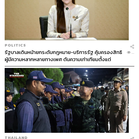
ภาพ:
Management Soop, Coupang Play
อ้างอิง:
https://www.koreaherald.com/view.php?ud=2022082
2000639
TAGS:
Prime Video
Anna
K-Series
Bae Suzy
POLITICS
รัฐบาลเดินหน้ายกระดับกฎหมาย-บริการรัฐ คุ้มครองสิทธิ
...
ผู้มีความหลากหลายทางเพศ ดันความเท่าเทียมตั้งแต่
หลักสูตรในห้องเรียนถึงที่ทำงาน
1.6K
ABOUT THE AUTHOR
หทัยธาร ฉัตรเลิศมงคล
THAILAND