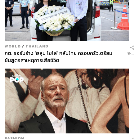
WORLD
/
THAILAND
กต. รอรับร่าง ‘ฮลุน โซโล่’ กลับไทย ครอบครัวเตรียม
...
ชันสูตรสาเหตุการเสียชีวิต
FASHION