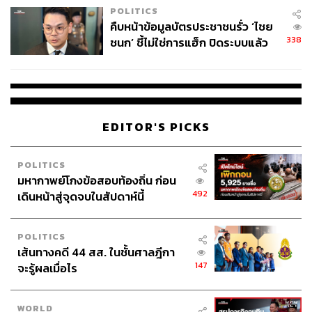
หลอกไม่แพ้กันคือกลุ่มคนที่ปั้นหน้าซื่อ ยัดเงินใต้โต๊ะ ใช้
POLITICS
อำนาจปกปิดเรื่องแย่ๆ จับมือกันเพื่อรักษาอภิสิทธิ์ของพวก
คืบหน้าข้อมูลบัตรประชาชนรั่ว ‘ไชย
เขาเอาไว้อย่างเหนียวแน่น แล้วก็ชี้หน้าด่าลูกจ้างของพวกเขา
338
ชนก’ ชี้ไม่ใช่การแฮ็ก ปิดระบบแล้ว
ว่ายังพยายามไม่มากพอ เช่นชเวจีฮุนที่อาศัยช่องว่างของ
พบต้นตอจาก IP เดียว
กฎหมาย พาตัวเองขึ้นมาในจุดที่เขาจะสามารถกลายเป็นคน
เหยียดหยามลูกจ้างวนเวียนต่อไป
“คนพวกนั้นชอบพร่ำถึงความเชื่อและความยุติธรรม แต่เอา
EDITOR'S PICKS
เข้าจริงก็มาสุมหัวรวมตัวกันจัดฉากและโกหกทั้งนั้นแหละ
แล้วพอโดนจับได้ก็ลอยหน้าลอยตาไม่รู้จักอาย”
POLITICS
มหากาพย์โกงข้อสอบท้องถิ่น ก่อน
การร่วงหล่นลงของตัวละครอาจทำให้สังคมเปลี่ยนแปลงไป
492
เดินหน้าสู่จุดจบในสัปดาห์นี้
มากกว่าที่เป็นอยู่ ด้วยความกลัวว่าสักวันจะถึงตาตัวเอง ถูก
ขุดคุ้ยคำหลอกลวงและประวัติการโกงเข้าเสียเอง
POLITICS
เส้นทางคดี 44 สส. ในชั้นศาลฎีกา
ซึ่งเป็นความตลกร้ายอย่างหนึ่งที่แม้แต่ ฮันจีวอน เพื่อนรุ่นพี่
147
จะรู้ผลเมื่อไร
คนเดียวของยูมีที่ใช้ชีวิตอย่างซื่อสัตย์ มีอุดมการณ์หนักแน่น
อย่างไม่ต้องสงสัย ว่าตามตรงเธอเองก็ใช้ประโยชน์จากการ
ฝากฝังผ่านยูมี จึงได้เข้าไปอยู่ในสำนักข่าวใหญ่เหมือนกัน
WORLD