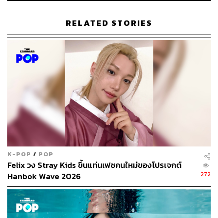
เสนอ
RELATED STORIES
นอกจากนี้ ฉากเปิดแต่ละตอน จังหวะการเล่าเรื่อง เพลง
ประกอบ ฯลฯ ก็เห็นได้ชัดว่าทั้งสองเวอร์ชันนำเสนอแตกต่าง
กันพอสมควร แม้จะมีข้อติว่าเวอร์ชัน 8 ตอนมีความเป็น
ภาพยนตร์และดำเนินเรื่องเนิบช้าไปบ้าง แต่ทั้งนี้ทั้งนั้น ฝีมือ
การแสดงของซูจีที่ดำเนินเรื่องเป็นหลักก็สามารถดึงความ
สนใจเราได้อยู่หมัด กับการเฝ้ามองความเปลี่ยนแปลงของตัว
ละคร เช่นเดียวกับตัวละครแวดล้อมอื่นๆ โดยเฉพาะคิมจุนฮัน
ซึ่งบทบาทของเขาพลิกจาก
Prison Playbook
และ
Hospital
Playlist
ไปแบบสุดขั้วทีเดียว
K-POP
/
POP
Felix วง Stray Kids ขึ้นแท่นเฟซคนใหม่ของโปรเจกต์
272
Hanbok Wave 2026