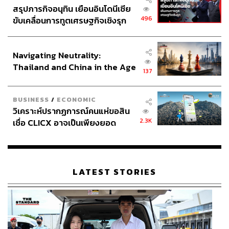
สรุปภารกิจอนุทิน เยือนอินโดนีเซีย
ส่วนภาพของคนรายล้อมของยูมีเช่นเลขาฯ เพื่อนมัธยม เพื่อน
496
ขับเคลื่อนการทูตเศรษฐกิจเชิงรุก
ร่วมงานเก่า คนเหล่านั้นที่ไร้ซึ่งทางลัดก็ยังต้องพยายามแล้ว
ประกาศหุ้นส่วนยุทธศาสตร์ไทย –
พยายามเล่าเพื่อหาเลี้ยงชีวิตอย่างเหน็ดเหนื่อยกันต่อไป ดู
อินโดนีเซีย
Navigating Neutrality:
เหมือนว่าบันไดแห่งการเลื่อนสถานะทางสังคม ยังคงสูงเกิน
Thailand and China in the Age
ตะกายสำหรับคนธรรมดาอยู่ดี
137
of a New Global Order
BUSINESS
/
ECONOMIC
วิเคราะห์ปรากฏการณ์คนแห่ขอสิน
2.3K
เชื่อ CLICX อาจเป็นเพียงยอด
ภูเขาน้ำแข็ง ของปัญหาหนี้ครัว
เรือนไทยที่ถูกซุกไว้
LATEST STORIES