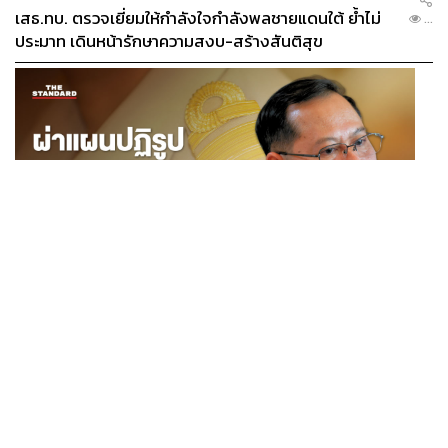
นักศึกษาเอกภาษาศาสตร์ สนใจภาษา
เสธ.ทบ. ตรวจเยี่ยมให้กำลังใจกำลังพลชายแดนใต้ ย้ำไม่
...
วัฒนธรรม และชีวิตขับเคลื่อนด้วยการติ่ง
เสมอมา
ประมาท เดินหน้ารักษาความสงบ-สร้างสันติสุข
POLITICS
ผ่าแผนปฏิรูปราชการไทยยุคใหม่ ‘รัฐจิ๋วแต่แจ๋ว’ ในแบบ
...
ปกรณ์ นิลประพันธ์