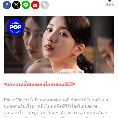
1.6K
*บทความนี้เปิดเผยเนื้อหาของซีรีส์*
Prime Video เริ่มดึงคอนเทนต์เกาหลีเข้ามาให้รับชมกันบน
แพลตฟอร์มเรื่อยๆ หนึ่งในนั้นคือซีรีส์เรื่องใหม่
Anna
นำแสดงโดย แบซูจี, จองอึนแช, พัคเยยอง และ คิมจุนฮัน ซึ่ง