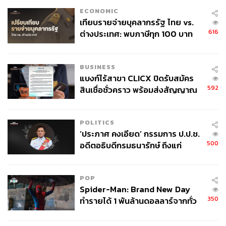
ECONOMIC
เทียบรายจ่ายบุคลากรรัฐ ไทย vs.
616
ต่างประเทศ: พบภาษีทุก 100 บาท
ของคนไทยใช้ไปกับข้าราชการเฉียด
40 บาท
BUSINESS
แบงก์ไร้สาขา CLICX ปิดรับสมัคร
592
สินเชื่อชั่วคราว พร้อมส่งสัญญาณ
เตือนกลุ่มกู้เงินผิดวัตถุประสงค์-ให้
ข้อมูลเท็จ เตรียมดำเนินคดีเด็ดขาด
POLITICS
‘ประภาศ คงเอียด’ กรรมการ ป.ป.ช.
จุดพลิกผันใหญ่คือการแต่งงานกับ ชเวจีฮุน ประธานบริษัท
500
อดีตอธิบดีกรมธนารักษ์ ถึงแก่
ไอทีที่ลงเล่นการเมือง เธอกลายเป็นดอกไม้งามประดับข้าง
อนิจกรรม
กายเขา และถูกบังคับให้ปั้นแต่งภาพลักษณ์ใหม่ขึ้นมา ซึ่งเป็น
POP
เวลาเดียวกับที่อีอันนาตัวจริงมาทวงชีวิตคืนด้วยเงินจำนวน
Spider-Man: Brand New Day
มหาศาล
350
ทำรายได้ 1 พันล้านดอลลาร์จากทั่ว
โลกภายใน 6 วัน
อียูมีเสี่ยงถูกเปิดโปงตัวตนปลอมๆ เมื่อไรก็ได้ แต่สิ่งที่ลวง