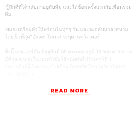
“รู้สึกดีที่ได้กลับมาอยู่กับทีม และได้ซ้อมครั้งแรกกับเพื่อนร่วม
ทีม
“ผมจะเตรียมตัวให้พร้อมในทุกๆ วัน และจะกลับมาลงสนาม
โดยเร็วที่สุด” อังเดร โกเมส ระบุผ่านทวิตเตอร์
ทั้งนี้ เอฟเวอร์ตัน ปัจจุบันมี 30 คะแนน อยู่ที่ 12 ของตาราง จะ
มีคิวลงสนามในเกมพรีเมียร์ลีกนัดต่อไปวันเสาร์ที่ 1
กุมภาพันธ์นี้ โดยจะบุกไปเยือนวัตฟอร์ดที่สนามวิคาริจโรด
เวลา 22.00 น.
READ MORE
พิสูจน์อักษร: ลักษณ์นารา พักตร์เพียงจันทร์
อ้างอิง:
twitter.com/aftgomes/status/1222186339581538309
www.dailymail.co.uk/sport/football/article-7938943/A
ndre-Gomes-returns-Everton-training-86-DAYS-horro