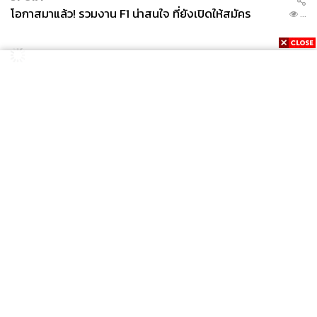
โอกาสมาแล้ว! รวมงาน F1 น่าสนใจ ที่ยังเปิดให้สมัคร
...
POLITICS
อธิบดีกรมการปกครอง สั่งฝ่ายปกครองทั่วประเทศ เฝ้า
...
ระวังเหตุรุนแรง คุมเข้มอาวุธปืน-ยาเสพติด