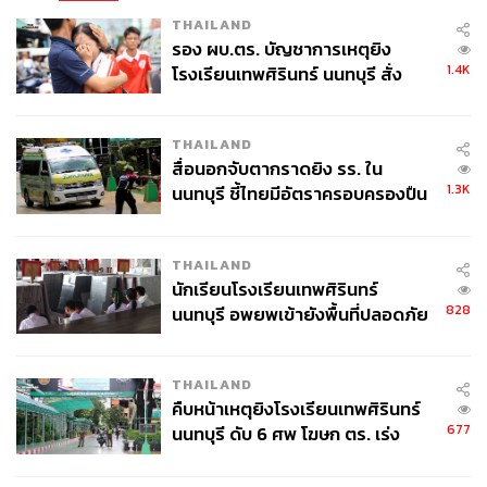
THAILAND
รอง ผบ.ตร. บัญชาการเหตุยิง
1.4K
โรงเรียนเทพศิรินทร์ นนทบุรี สั่ง
ค้นหา 2 รอบยืนยันไร้คนติดค้าง พบ
ศพปู่-ย่าที่บ้านพักผู้ก่อเหตุ
THAILAND
สื่อนอกจับตากราดยิง รร. ใน
1.3K
นนทบุรี ชี้ไทยมีอัตราครอบครองปืน
สูงในระดับต้นของภูมิภาค
THAILAND
นักเรียนโรงเรียนเทพศิรินทร์
828
นนทบุรี อพยพเข้ายังพื้นที่ปลอดภัย
ชั่วคราว หลังเหตุใช้อาวุธปืนภายใน
โรงเรียนคลี่คลาย
THAILAND
คืบหน้าเหตุยิงโรงเรียนเทพศิรินทร์
677
นนทบุรี ดับ 6 ศพ โฆษก ตร. เร่ง
สอบปมขโมยปืนปู่ก่อเหตุ