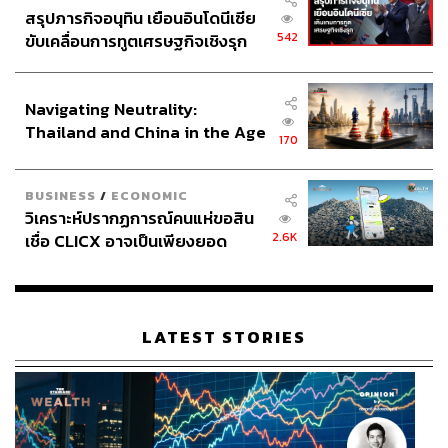
สรุปภารกิจอนุทิน เยือนอินโดนีเซีย
542
ขับเคลื่อนการทูตเศรษฐกิจเชิงรุก
ประกาศหุ้นส่วนยุทธศาสตร์ไทย –
อินโดนีเซีย
Navigating Neutrality:
Thailand and China in the Age
170
of a New Global Order
BUSINESS
/
ECONOMIC
วิเคราะห์ปรากฏการณ์คนแห่ขอสิน
2.6K
เชื่อ CLICX อาจเป็นเพียงยอด
ภูเขาน้ำแข็ง ของปัญหาหนี้ครัว
เรือนไทยที่ถูกซุกไว้
LATEST STORIES