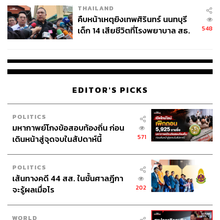
THAILAND
คืบหน้าเหตุยิงเทพศิรินทร์ นนทบุรี
548
เด็ก 14 เสียชีวิตที่โรงพยาบาล สธ.
ยืนยันครูเสียชีวิต 5 ราย เจ็บ 22
ราย
EDITOR'S PICKS
POLITICS
มหากาพย์โกงข้อสอบท้องถิ่น ก่อน
571
เดินหน้าสู่จุดจบในสัปดาห์นี้
POLITICS
เส้นทางคดี 44 สส. ในชั้นศาลฎีกา
202
จะรู้ผลเมื่อไร
WORLD