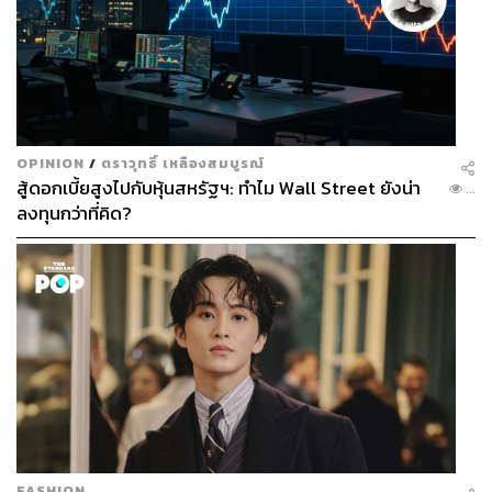
OPINION
/
ตราวุทธิ์ เหลืองสมบูรณ์
สู้ดอกเบี้ยสูงไปกับหุ้นสหรัฐฯ: ทำไม Wall Street ยังน่า
...
ลงทุนกว่าที่คิด?
FASHION