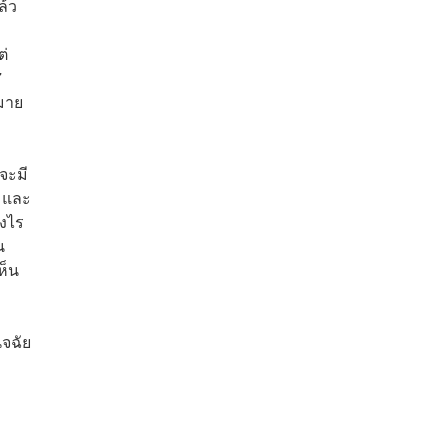
ล้ว
ต่
7
มาย
จะมี
. และ
างไร
น
ห็น
ิจฉัย
น