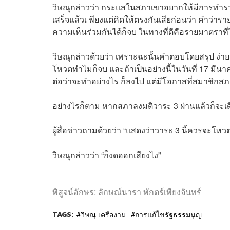
วิษณุกล่าวว่า กระแสในสภาเขาอยากให้มีการทำรายม
เสร็จแล้วเ พียงแต่คิดให้ตรงกันเสียก่อนว่า คำว่า
ความเห็นร่วมกันได้ก็จบ ในทางที่ดีคือรายมาตราที่ไ
วิษณุกล่าวด้วยว่า เพราะฉะนั้นคำตอบโดยสรุป ง่ายๆ ค
โหวตทำไมก็จบ และถ้าเป็นอย่างนี้ในวันที่ 17 มีนา
ต่อว่าจะทำอย่างไร ก็ลงไป แต่มีโอกาสที่สมาชิกส
อย่างไรก็ตาม หากสภาลงมติวาระ 3 ผ่านแล้วก็จะเด
ผู้สื่อข่าวถามด้วยว่า “แสดงว่าวาระ 3 นี้ควรจะโห
วิษณุกล่าวว่า “ก็งดออกเสียงไง”
พิสูจน์อักษร: ลักษณ์นารา พักตร์เพียงจันทร์
TAGS:
วิษณุ เครืองาม
การแก้ไขรัฐธรรมนูญ