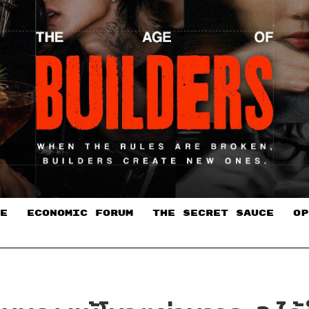
E
ECONOMIC FORUM
THE SECRET SAUCE​
OP