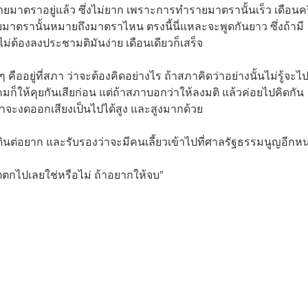
าตราอยู่แล้ว ซึ่งไม่ยาก เพราะการทำรายมาตรานั้นเร็ว เดือนครึ
รายมาตรานั้นหมายถึงมาตราไหน ตรงนี้นี่แหละจะพูดกันยาว ซึ่งถ้ามี
ม่ต้องลงประชามติมันง่าย เดือนเดียวก็เสร็จ
ืออยู่ที่สภา ว่าจะต้องคิดอย่างไร ถ้าสภาคิดว่าอย่างนั้นไม่รู้จะไ
คมก็ให้คุยกันเสียก่อน แต่ถ้าสภาบอกว่าให้ลงมติ แล้วค่อยไปคิดกัน
ภาจะงดออกเสียงเป็นไปได้สูง และสูงมากด้วย
ินต่อยาก และรับรองว่าจะมีคนเลี้ยวเข้าไปที่ศาลรัฐธรรมนูญอีกห
วตตกไปเลยใช่หรือไม่ ถ้าอยากให้จบ”