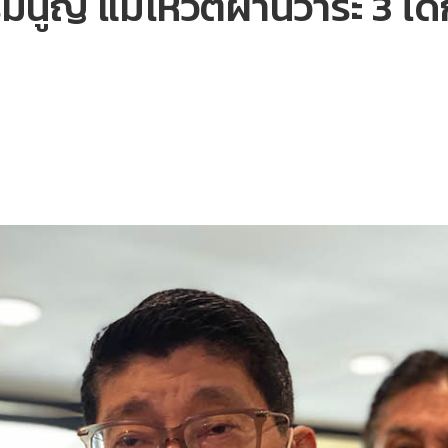
รมนูญ แม้โหวตผ่านวาระ 3 ไ