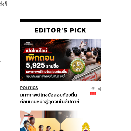
่งก็
EDITOR'S PICK
ป
น
POLITICS
555
มหากาพย์โกงข้อสอบท้องถิ่น
ก่อนเดินหน้าสู่จุดจบในสัปดาห์
นี้