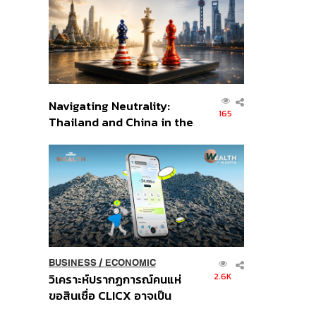
อินโดนีเซีย
Navigating Neutrality:
165
Thailand and China in the
Age of a New Global
Order
BUSINESS
/
ECONOMIC
2.6K
วิเคราะห์ปรากฏการณ์คนแห่
ขอสินเชื่อ CLICX อาจเป็น
เพียงยอดภูเขาน้ำแข็ง ของ