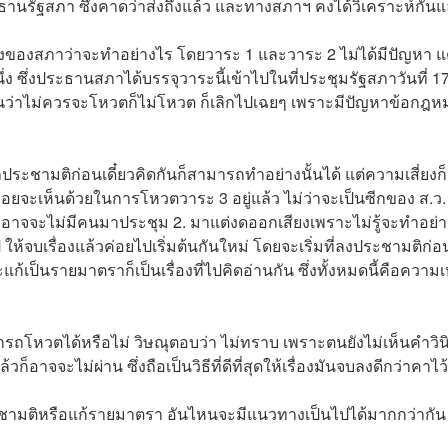
ประธานรัฐสภา ซึ่งคาดว่าส่งถึงแล้ว และทางสภาฯ คงได้วิเคราะห์กันแ
ื่องของสภาว่าจะทำอย่างไร โดยวาระ 1 และวาระ 2 ไม่ได้มีปัญหา แ
หนึ่ง ซึ่งประธานสภาได้บรรจุวาระนี้เข้าไปในที่ประชุมรัฐสภาวันที่ 1
ห็นว่าไม่ควรจะโหวตก็ไม่โหวต ก็เลิกไปเฉยๆ เพราะมีปัญหาข้อกฎห
ำประชามติก่อนเดี๋ยวคิดกันก็สามารถทำอย่างนั้นได้ แต่ความเสี่ยงก็
่ค่อยจะเห็นด้วยในการโหวตวาระ 3 อยู่แล้ว ไม่ว่าจะเป็นซีกของ ส.ว
. อาจจะไม่มีคนมาประชุม 2. มาแต่งดออกเสียงเพราะไม่รู้จะทำอย่
 ให้จบเรื่องแล้วค่อยไปเริ่มต้นกันใหม่ โดยจะเริ่มที่ลงประชามติก่อ
ก้เป็นรายมาตราก็เป็นเรื่องที่ไปคิดอ่านกัน ซึ่งทั้งหมดนี้คือความเ
3 สามารถโหวตได้หรือไม่ วิษณุตอบว่า ไม่ทราบ เพราะตนยังไม่เห็นคำวิน
อาจจะไม่ผ่าน ซึ่งถือเป็นวิธีที่ดีที่สุดให้เรื่องมันจบลงดีกว่าคาไว้
ระชามติหรือแก้รายมาตรา อันไหนจะมีแนวทางเป็นไปได้มากกว่ากั