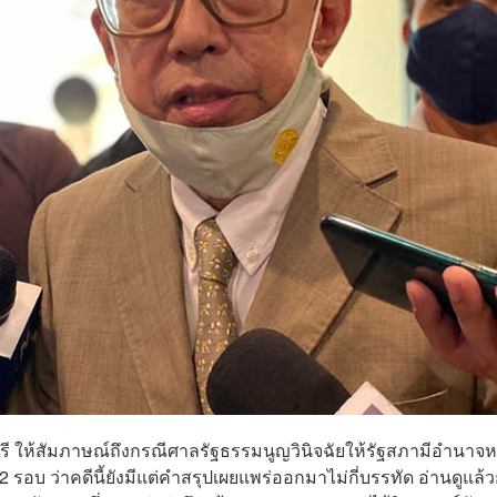
ตรี ให้สัมภาษณ์ถึงกรณีศาลรัฐธรรมนูญวินิจฉัยให้รัฐสภามีอำนาจหน
รอบ ว่าคดีนี้ยังมีแต่คำสรุปเผยแพร่ออกมาไม่กี่บรรทัด อ่านดูแล้ว