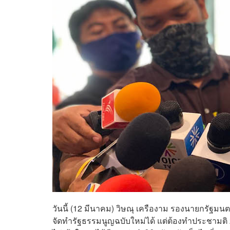
วันนี้ (12 มีนาคม) วิษณุ เครืองาม รองนายกรัฐมน
จัดทำรัฐธรรมนูญฉบับใหม่ได้ แต่ต้องทำประชามติ 2 