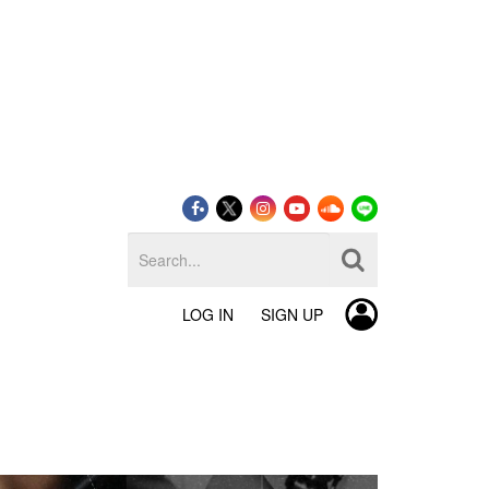
LOG IN
SIGN UP