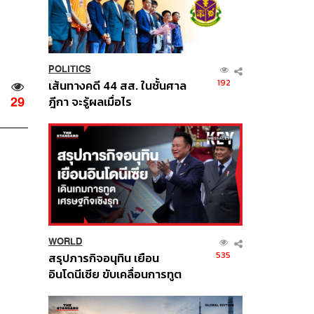
POLITICS
192
เส้นทางคดี 44 สส. ในชั้นศาล
ฎีกา จะรู้ผลเมื่อไร
29
WORLD
535
สรุปภารกิจอนุทิน เยือน
อินโดนีเซีย ขับเคลื่อนการทูต
เศรษฐกิจเชิงรุก ประกาศหุ้น
ส่วนยุทธศาสตร์ไทย –