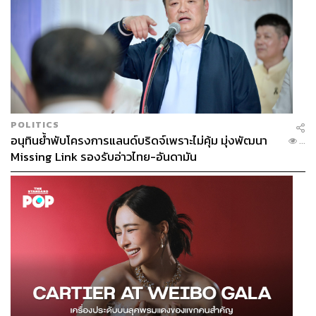
POLITICS
อนุทินย้ำพับโครงการแลนด์บริดจ์เพราะไม่คุ้ม มุ่งพัฒนา
...
Missing Link รองรับอ่าวไทย-อันดามัน