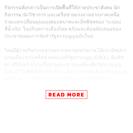
กิจกรรมดังกล่าวเป็นการเปิดพื้นที่ให้ภาคประชาสังคม นัก
กิจกรรม นักวิชาการ และเครือข่ายแรงงานจากภาคเหนือ
ร่วมแลกเปลี่ยนมุมมองต่อบทบาทและอิทธิพลของ ‘ระบอบ
สีน้ำเงิน’ ในบริบทการเมืองไทย พร้อมสะท้อนข้อเสนอของ
ประชาชนต่อการจัดทำรัฐธรรมนูญฉบับใหม่
โดยมีผู้ร่วมกิจกรรมจากหลากหลายหน่วยงาน ได้แก่ ณัชปกร
นามเมือง จากเครือข่ายรณรงค์รัฐธรรมนูญ (CALL), นันทัช
พร ศรีจันทร์ จากเครือข่ายประชาชนเหนือเพื่อรัฐธรรมนูญ
ใหม่ (D’CONNER), นิราพร จะพอ จากสหพันธ์เกษตรกรภาค
เหนือ (สกน.), ชัชลาวัณย์ เมืองจันทร์ จากมูลนิธิเอ็มพาว
เวอร์, วิเชียร ทาหล้า จากศูนย์คนไร้บ้านเชียงใหม่, ชาติชาย
ธรรมโม จากองค์กรพัฒนาเอกชนภาคเหนือ, เริงฤทธิ์ ละออ
READ MORE
กิจ จากสหภาพแรงงานบาริสต้าเชียงใหม่, ศิริศักดิ์ ไชยเทศ
จาก Chiang Mai Pride, อภิบาล สมหวัง จากชุมชนนัก
กิจกรรมภาคเหนือ (CAN), กนกวรรณ มีพรหม จากเสริม แรง
เรียน และปริญญา ไตรกิจมงคล จากกลุ่มนิติซ้าย (Law of
Left)