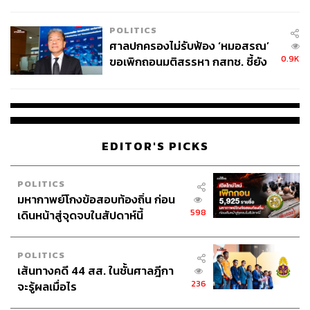
College Football
การเมืองไทย
การแก้ไขรัฐธรรมนูญ
สภาร่างรัฐธรรมนูญ
POLITICS
ศาลปกครองไม่รับฟ้อง ‘หมอสรณ’
0.9K
ขอเพิกถอนมติสรรหา กสทช. ชี้ยัง
ไม่ใช่ผู้เดือดร้อนเสียหาย
EDITOR'S PICKS
149
POLITICS
มหากาพย์โกงข้อสอบท้องถิ่น ก่อน
ABOUT THE AUTHOR
598
เดินหน้าสู่จุดจบในสัปดาห์นี้
THE STANDARD TEAM
กองบรรณาธิการ THE STANDARD
POLITICS
เส้นทางคดี 44 สส. ในชั้นศาลฎีกา
ABOUT THE PHOTOGRAPHER
236
จะรู้ผลเมื่อไร
พงศ์มนัส ทาศิริ