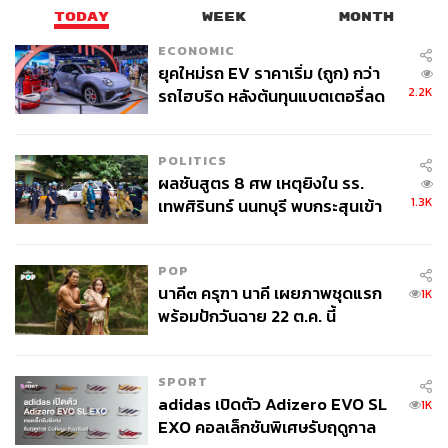
TODAY
WEEK
MONTH
ECONOMIC
ยุคใหม่รถ EV ราคาเริ่ม (ถูก) กว่า
2.2K
รถไฮบริด หลังต้นทุนแบตเตอรี่ลด
ลง - จีนแห่บุกตลาดเกิดใหม่
POLITICS
ผลชันสูตร 8 ศพ เหตุยิงใน รร.
1.3K
เทพศิรินทร์ นนทบุรี พบกระสุนเข้า
จุดสำคัญ ‘ศีรษะ-หน้าอก’ ครูถูกยิง
4 นัด จากระยะไกล
POP
นาคี๓ ครุฑา นาคี เผยภาพชุดแรก
1K
พร้อมปักวันฉาย 22 ต.ค. นี้
SPORT
adidas เปิดตัว Adizero EVO SL
1K
EXO คอลเล็กชันพิเศษรับฤดูกาล
TAGS:
สมาชิกสภาร่างรัฐธรรมนูญ (สสร.)
เครือข่ายประชาชน
สมาชิกวุฒิสภา (สว.)
เชียงใหม่