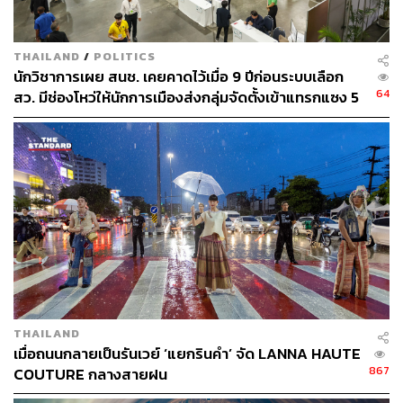
THAILAND
/
POLITICS
นักวิชาการเผย สนช. เคยคาดไว้เมื่อ 9 ปีก่อนระบบเลือก
64
สว. มีช่องโหว่ให้นักการเมืองส่งกลุ่มจัดตั้งเข้าแทรกแซง 5
พันล้านยึดประเทศได้
THAILAND
เมื่อถนนกลายเป็นรันเวย์ ‘แยกรินคำ’ จัด LANNA HAUTE
867
COUTURE กลางสายฝน