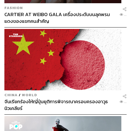
FASHION
CARTIER AT WEIBO GALA เครื่องประดับบนลุคพรม
...
แดงของแขกคนสำคัญ
CHINA
/
WORLD
จีนเรียกร้องให้ญี่ปุ่นยุติการพิจารณาครอบครองอาวุธ
...
นิวเคลียร์