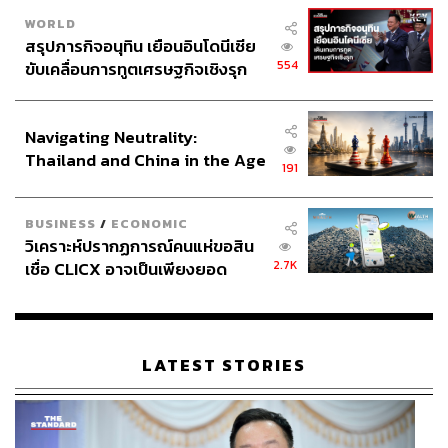
ช่างภาพประจำการเชียงใหม่ สำนักข่าว THE
STANDARD
WORLD
สรุปภารกิจอนุทิน เยือนอินโดนีเซีย
554
ขับเคลื่อนการทูตเศรษฐกิจเชิงรุก
ประกาศหุ้นส่วนยุทธศาสตร์ไทย –
อินโดนีเซีย
Navigating Neutrality:
Thailand and China in the Age
191
of a New Global Order
BUSINESS
/
ECONOMIC
วิเคราะห์ปรากฏการณ์คนแห่ขอสิน
2.7K
เชื่อ CLICX อาจเป็นเพียงยอด
ภูเขาน้ำแข็ง ของปัญหาหนี้ครัว
เรือนไทยที่ถูกซุกไว้
LATEST STORIES