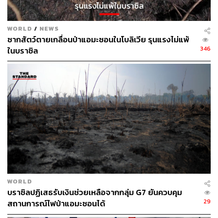
WORLD
/
NEWS
ซากสัตว์ตายเกลื่อนป่าแอมะซอนในโบลิเวีย รุนแรงไม่แพ้
346
ในบราซิล
WORLD
บราซิลปฏิเสธรับเงินช่วยเหลือจากกลุ่ม G7 ยันควบคุม
29
สถานการณ์ไฟป่าแอมะซอนได้