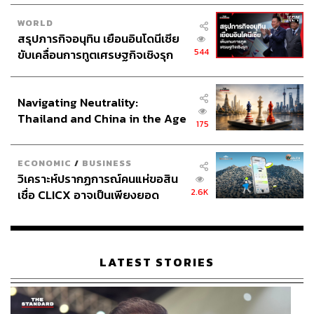
WORLD
สรุปภารกิจอนุทิน เยือนอินโดนีเซีย
544
ขับเคลื่อนการทูตเศรษฐกิจเชิงรุก
ประกาศหุ้นส่วนยุทธศาสตร์ไทย –
อินโดนีเซีย
Navigating Neutrality:
Thailand and China in the Age
175
of a New Global Order
ECONOMIC
/
BUSINESS
วิเคราะห์ปรากฏการณ์คนแห่ขอสิน
2.6K
เชื่อ CLICX อาจเป็นเพียงยอด
ภูเขาน้ำแข็ง ของปัญหาหนี้ครัว
เรือนไทยที่ถูกซุกไว้
LATEST STORIES