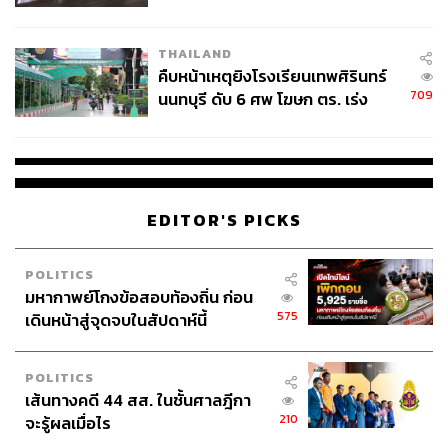
ชั่วคราว หลังเหตุใช้อาวุธปืนภายใน
โรงเรียนคลี่คลาย
THAILAND
คืบหน้าเหตุยิงโรงเรียนเทพศิรินทร์
709
นนทบุรี ดับ 6 ศพ โฆษก ตร. เร่ง
สอบปมขโมยปืนปู่ก่อเหตุ
EDITOR'S PICKS
POLITICS
มหากาพย์โกงข้อสอบท้องถิ่น ก่อน
575
เดินหน้าสู่จุดจบในสัปดาห์นี้
POLITICS
เส้นทางคดี 44 สส. ในชั้นศาลฎีกา
210
จะรู้ผลเมื่อไร