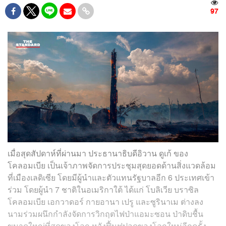
97
เมื่อสุดสัปดาห์ที่ผ่านมา ประธานาธิบดีอิวาน ดูเก้ ของ
โคลอมเบีย เป็นเจ้าภาพจัดการประชุมสุดยอดด้านสิ่งแวดล้อม
ที่เมืองเลดิเซีย โดยมีผู้นำและตัวแทนรัฐบาลอีก 6 ประเทศเข้า
ร่วม โดยผู้นำ 7 ชาติในอเมริกาใต้ ได้แก่ โบลิเวีย บราซิล
โคลอมเบีย เอกวาดอร์ กายอานา เปรู และซูรินาเม ต่างลง
นามร่วมผนึกกำลังจัดการวิกฤตไฟป่าแอมะซอน ป่าดิบชื้น
ขนาดใหญ่ที่สุดของโลก หวังฟื้นฟูปอดของโลกใหม่อีกครั้ง