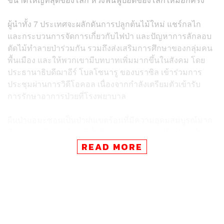
ผู้นำทั้ง 7 ประเทศจะผลักดันการปลูกต้นไม้ใหม่ แชร์กลไก
และกระบวนการจัดการเกี่ยวกับไฟป่า และปัญหาการลักลอบ
ตัดไม้ทำลายป่าร่วมกัน รวมถึงส่งเสริมการศึกษาของกลุ่มคน
พื้นเมือง และให้พวกเขามีบทบาทเพิ่มมากขึ้นในสังคม โดย
ประธานาธิบดีฌาอีร์ โบลโซนารู ของบราซิล เข้าร่วมการ
ประชุมผ่านการวิดีโอคอล เนื่องจากกำลังเตรียมตัวเข้ารับ
การรักษาอาการป่วยที่โรงพยาบาล
ผืนป่าแอมะซอนเป็นป่าฝนเขตร้อนที่มีความอุดมสมบูรณ์มาก
ที่สุดแห่งหนึ่งของโลก มีพื้นที่ราว 5.5 ตร.กม. มีผืนป่าอยู่ใน 9
ประเทศทางตอนเหนือของทวีปอเมริกาใต้ โดยพื้นที่ป่าส่วน
READ MORE
ใหญ่กว่า 60% อยู่ในบราซิล สถาบันวิจัยด้านอวกาศแห่งชาติ
บราซิล (INPE) เผยข้อมูลจากภาพถ่ายดาวเทียม แสดงให้เห็น
ว่า ตั้งแต่เดือนมกราคม ถึง 8 กันยายน 2019 มีการตรวจพบ
ไฟป่าในแอมะซอนมากกว่า 270,000 จุดใน 9 ประเทศที่ผืนป่า
แห่งนี้ตั้งอยู่