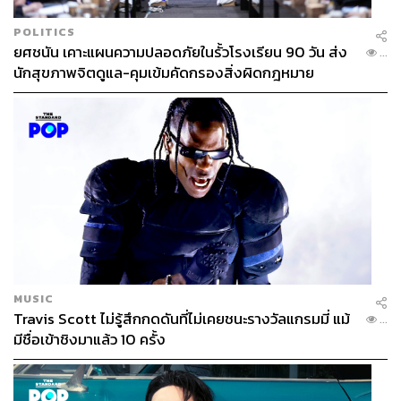
POLITICS
ยศชนัน เคาะแผนความปลอดภัยในรั้วโรงเรียน 90 วัน ส่ง
...
นักสุขภาพจิตดูแล-คุมเข้มคัดกรองสิ่งผิดกฎหมาย
MUSIC
Travis Scott ไม่รู้สึกกดดันที่ไม่เคยชนะรางวัลแกรมมี่ แม้
...
มีชื่อเข้าชิงมาแล้ว 10 ครั้ง