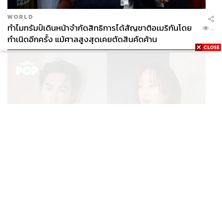
WORLD
ทำไมทรัมป์เดินหน้าจำกัดสิทธิการได้สัญชาติอเมริกันโดย
...
กำเนิดอีกครั้ง แม้ศาลสูงสุดเคยตัดสินคัดค้าน
ENTERTAINMENT
เก้า นพเก้า และ พาย รินรดา เตรียมร่วมงานกันใน ‘รสกาล
...
Enchanted Taste In Time’