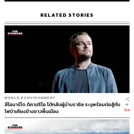
RELATED STORIES
97
ABOUT THE AUTHOR
ณรงค์กร มโนจันทร์เพ็ญ
Content Creator กองบรรณาธิการข่าว THE
STANDARD
WORLD
/
ENVIRONMENT
ลีโอนาร์โด ดิคาปริโอ โต้กลับผู้นำบราซิล ระบุพร้อมต่อสู้กับ
154
ไฟป่าเคียงข้างชาวพื้นเมือง