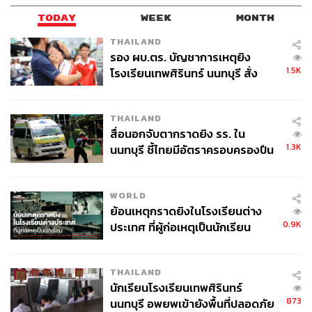
TODAY
WEEK
MONTH
THAILAND
รอง ผบ.ตร. บัญชาการเหตุยิง
1.5K
โรงเรียนเทพศิรินทร์ นนทบุรี สั่ง
ค้นหา 2 รอบยืนยันไร้คนติดค้าง พบ
ศพปู่-ย่าที่บ้านพักผู้ก่อเหตุ
THAILAND
สื่อนอกจับตากราดยิง รร. ใน
1.3K
นนทบุรี ชี้ไทยมีอัตราครอบครองปืน
สูงในระดับต้นของภูมิภาค
WORLD
ย้อนเหตุกราดยิงในโรงเรียนต่าง
0.9K
ประเทศ ที่ผู้ก่อเหตุเป็นนักเรียน
THAILAND
นักเรียนโรงเรียนเทพศิรินทร์
873
นนทบุรี อพยพเข้ายังพื้นที่ปลอดภัย