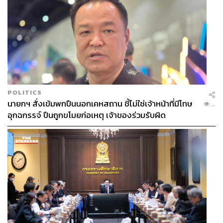
POLITICS
นายกฯ สั่งเข้มพกปืนนอกเคหสถาน ชี้ไม่ใช่เจ้าหน้าที่มีโทษ
...
อุกฉกรรจ์ ปืนถูกขโมยก่อเหตุ เจ้าของร่วมรับผิด